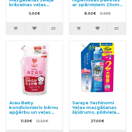
krāsainas veļas
ar spārniņiem 25cm
mazgāšanai 1l
19gab
5.00€
8.00€
9.99€
Arau Baby
Saraya Yashinomi
kondicionieris bērnu
Veļas mazgāšanas
apģērbu un veļas
šķidrums, pildviela
mazgāšanai,
950ml
pildviela 440ml
11.50€
12.50€
27.00€