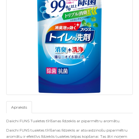
Apraksts
Daiichi FUNS Tualetes tīrīšanas līdzeklis ar piparmētru aromātu.
Daiichi FUNS tualetes tīrīšanas līdzeklis ar atsvaidzinošu piparmētru
aromātu ir efektīvs līdzeklis tualetes telpas kopšanai. Tas ātri noņem