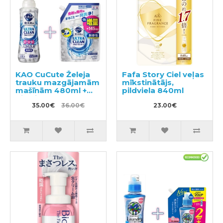
KAO CuCute Želeja
Fafa Story Ciel veļas
trauku mazgājamām
mīkstinātājs,
mašīnām 480ml +
pildviela 840ml
pildviela 800g
35.00€
36.00€
23.00€