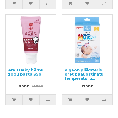
Arau Baby bērnu
Pigeon plāksteris
zobu pasta 35g
pret paaugstinātu
temperatūru
bērniem 12gab
9.00€
11.00€
17.00€