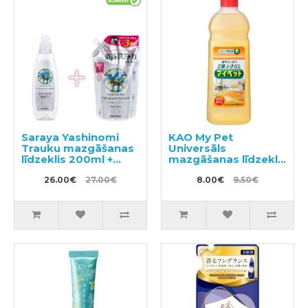
Saraya Yashinomi
KAO My Pet
Trauku mazgāšanas
Universāls
līdzeklis 200ml +
mazgāšanas līdzeklis
pildviela 540ml
visiem virsmu
26.00€
27.00€
veidiem 500ml
8.00€
9.50€