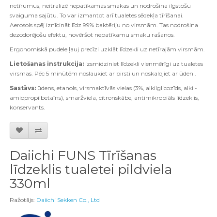
netīrumus, neitralizē nepatīkamas smakas un nodrošina ilgstošu
svaiguma sajūtu. To var izmantot arī tualetes sēdekļa tīrīšanai.
Aerosols spēj iznīcināt līdz 99% baktēriju no virsmām. Tas nodrošina
dezodorējošu efektu, novēršot nepatīkamu smaku rašanos.
Ergonomiskā pudele ļauj precīzi uzklāt līdzekli uz netīrajām virsmām.
Lietošanas instrukcija:
izsmidziniet līdzekli vienmērīgi uz tualetes
virsmas. Pēc 5 minūtēm noslaukiet ar birsti un noskalojiet ar ūdeni.
Sastāvs:
ūdens, etanols, virsmaktīvās vielas (3%, alkilglicozīds, alkil-
amiopropilbetaīns), smaržviela, citronskābe, antimikrobiāls līdzeklis,
konservants.
Daiichi FUNS Tīrīšanas
līdzeklis tualetei pildviela
330ml
Ražotājs:
Daiichi Sekken Co., Ltd