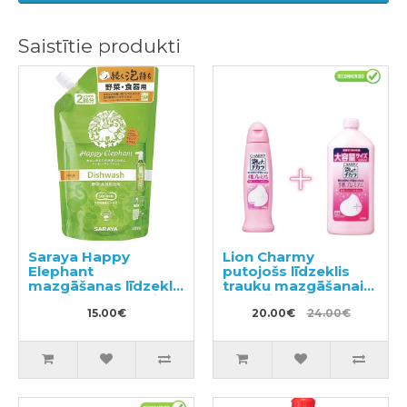
Saistītie produkti
Saraya Happy
Lion Charmy
Elephant
putojošs līdzeklis
mazgāšanas līdzeklis
trauku mazgāšanai
traukiem, dārzeņiem
ar mežrozīšu
un augļiem, pildviela
15.00€
aromātu 240ml +
20.00€
24.00€
500ml
pildviela 550ml