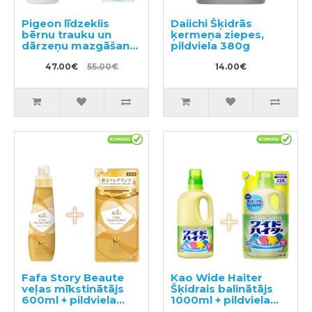
Pigeon līdzeklis
Daiichi Šķidrās
bērnu trauku un
ķermeņa ziepes,
dārzeņu mazgāšanai
pildviela 380g
ar dozatoru 800ml +
pildviela 1.4l
47.00€
55.00€
14.00€
Fafa Story Beaute
Kao Wide Haiter
veļas mīkstinātājs
Šķidrais balinātājs
600ml + pildviela
1000ml + pildviela
500ml
720ml