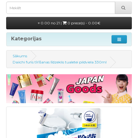
0.00 no 21 |
0 prece(s) - 0.00€
Kategorijas
Sākums
Daiichi funs tīrīšanas līdzeklis tualetei pildviela 330ml