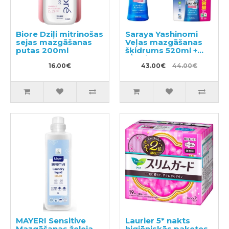
Biore Dziļi mitrinošas
Saraya Yashinomi
sejas mazgāšanas
Veļas mazgāšanas
putas 200ml
šķidrums 520ml +
pildviela 950ml
16.00€
43.00€
44.00€
MAYERI Sensitive
Laurier 5* nakts
Mazgāšanas želeja
higiēniskās paketes