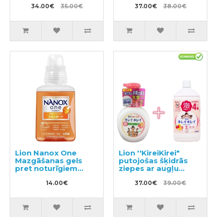
34.00€
35.00€
37.00€
38.00€
Lion Nanox One
Lion ''KireiKirei"
Mazgāšanas gels
putojošas šķidrās
pret noturīgiem
ziepes ar augļu
traipiem 380g
aromātu 500ml +
14.00€
pildviela 800ml
37.00€
39.00€