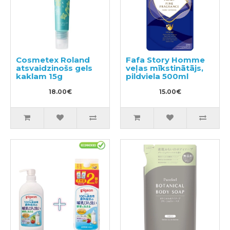
Cosmetex Roland
Fafa Story Homme
atsvaidzinošs gels
veļas mīkstinātājs,
kaklam 15g
pildviela 500ml
18.00€
15.00€