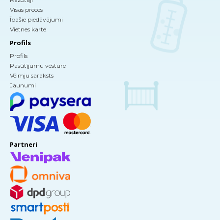
Visas preces
Īpašie piedāvājumi
Vietnes karte
Profils
Profils
Pasūtījumu vēsture
Vēlmju saraksts
Jaunumi
Partneri