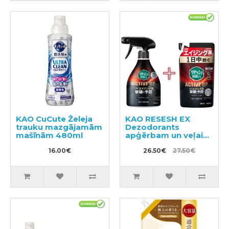
KAO CuCute Želeja
KAO RESESH EX
trauku mazgājamām
Dezodorants
mašīnām 480ml
apģērbam un veļai
350ml + pildviela
16.00€
300ml
26.50€
27.50€