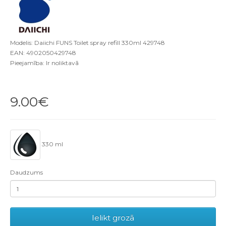
Modelis: Daiichi FUNS Toilet spray refill 330ml 429748
EAN: 4902050429748
Pieejamība: Ir noliktavā
9.00€
330 ml
Daudzums
Ielikt grozā