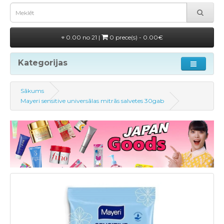
0.00 no 21 |
0 prece(s) - 0.00€
Kategorijas
Sākums
Mayeri sensitive universālas mitrās salvetes 30gab