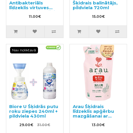
Antibakteriāls
Šķidrais balinātājs,
līdzeklis virtuves
pildviela 720ml
virsmu sterilizācijai
300ml
11.00€
15.00€
Nav noliktavā
Biore U Šķidrās putu
Arau Šķidrais
roku ziepes 240ml +
līdzeklis apģērbu
pildviela 430ml
mazgāšanai ar
sastāvam pievienoto
29.00€
31.00€
lavandas un
13.00€
piparmētras