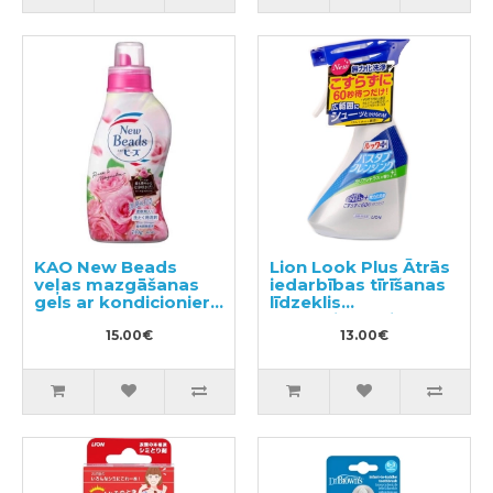
KAO New Beads
Lion Look Plus Ātrās
veļas mazgāšanas
iedarbības tīrīšanas
gels ar kondicionieri
līdzeklis
740g
vannasistabai ar
15.00€
citrusaugļu aromātu
13.00€
500ml