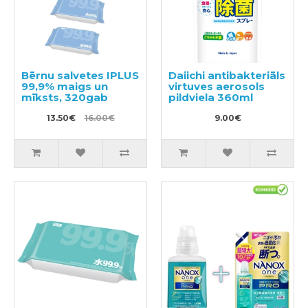
Bērnu salvetes IPLUS
Daiichi antibakteriāls
99,9% maigs un
virtuves aerosols
mīksts, 320gab
pildviela 360ml
13.50€
16.00€
9.00€