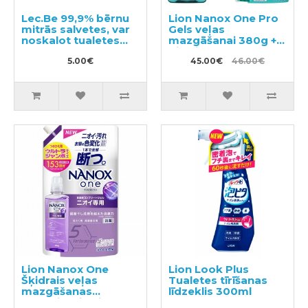
Lec.Be 99,9% bērnu
Lion Nanox One Pro
mitrās salvetes, var
Gels veļas
noskalot tualetes
mazgāšanai 380g +
podā 60gab
pildviela 1070g
5.00€
45.00€
46.00€
Lion Nanox One
Lion Look Plus
Šķidrais veļas
Tualetes tīrīšanas
mazgāšanas
līdzeklis 300ml
līdzeklis, pildviela