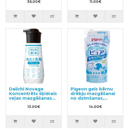
1530g
36.00€
11.00€
Daiichi Novage
Pigeon gels bērnu
Koncentrēts šķidrais
drēbju mazgāšanai
veļas mazgāšanas
no dzimšanas,
līdzeklis 300ml
pildviela 500ml
13.00€
14.00€