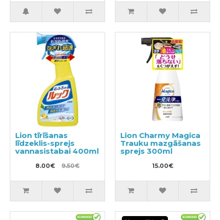
ekstraktu, pildviela
1000ml
Lion tīrīšanas
Lion Charmy Magica
līdzeklis-sprejs
Trauku mazgāšanas
vannasistabai 400ml
sprejs 300ml
8.00€
9.50€
15.00€