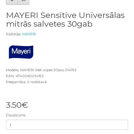
MAYERI Sensitive Universālas
mitrās salvetes 30gab
Ražotājs:
MAYERI
Modelis: MAYERI Wet wipes 30pcs 014192
EAN: 4740060014192
Pieejamība: Ir noliktavā
3.50€
Daudzums