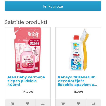
Ielikt grozā
Saistītie produkti
Arau Baby ķermeņa
Kaneyo tīrīšanas un
ziepes pildviela
dezodorējošs
400ml
līdzeklis apaviem un
zolēm ar otu 450g
14.00€
11.00€