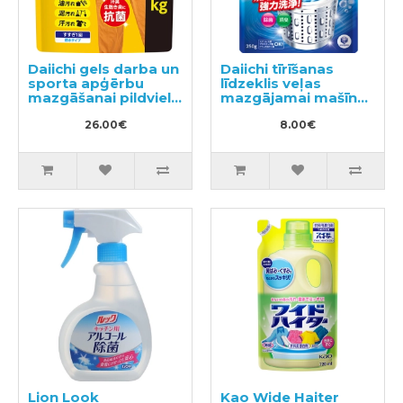
Daiichi gels darba un
Daiichi tīrīšanas
sporta apģērbu
līdzeklis veļas
mazgāšanai pildviela
mazgājamai mašīnai
1.5kg
250g
26.00€
8.00€
Lion Look
Kao Wide Haiter