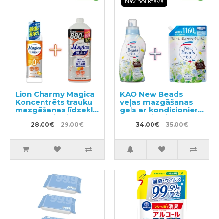
Nav noliktavā
Lion Charmy Magica
KAO New Beads
Koncentrēts trauku
veļas mazgāšanas
mazgāšanas līdzeklis
gels ar kondicionieri
220ml + pildviela
740g +pildviela 1160g
880ml
28.00€
29.00€
34.00€
35.00€