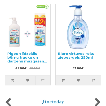
Pigeon līdzeklis
Biore virtuves roku
bērnu trauku un
ziepes-gels 250ml
dārzeņu mazgāšanai
ar dozatoru 800ml +
pildviela 1.4l
47.00€
55.00€
13.00€