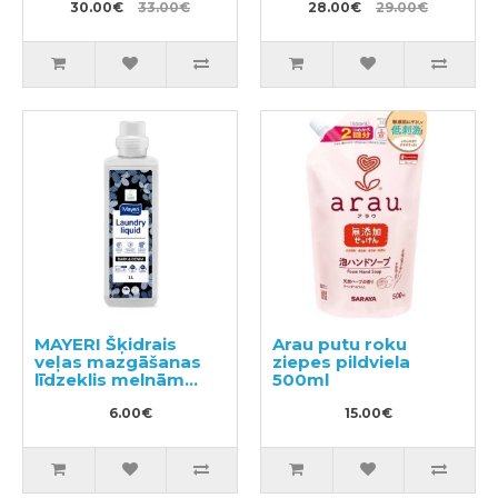
900g + pildviela
30.00€
33.00€
un augļiem 300ml +
28.00€
29.00€
1160g
pildviela 500ml
MAYERI Šķidrais
Arau putu roku
veļas mazgāšanas
ziepes pildviela
līdzeklis melnām
500ml
drēbēm 1l
6.00€
15.00€