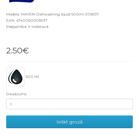
Modelis: MAYERI Dishwashing liquid 500ml 006937
EAN: 4740060006937
Pieejamība: Ir noliktavā
2.50€
500 ml.
Daudzums
Ielikt grozā