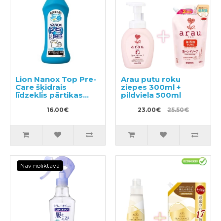
Lion Nanox Top Pre-
Arau putu roku
Care šķidrais
ziepes 300ml +
līdzeklis pārtikas
pildviela 500ml
traipu noņemšanai
no apģērba 160g
16.00€
23.00€
25.50€
Nav noliktavā