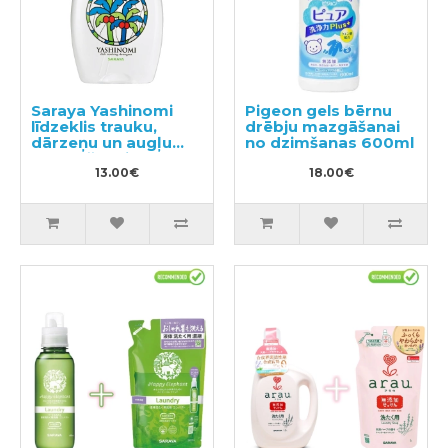
Saraya Yashinomi
Pigeon gels bērnu
līdzeklis trauku,
drēbju mazgāšanai
dārzeņu un augļu
no dzimšanas 600ml
mazgāšanai 500ml
13.00€
18.00€