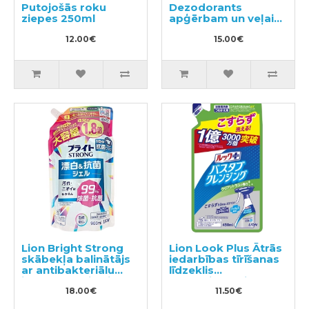
Putojošās roku
Dezodorants
ziepes 250ml
apģērbam un veļai
350ml
12.00€
15.00€
Lion Bright Strong
Lion Look Plus Ātrās
skābekļa balinātājs
iedarbības tīrīšanas
ar antibakteriālu
līdzeklis
iedarbību, pildviela
vannasistabai ar
900ml
18.00€
citrusaugļu aromātu,
11.50€
pildviela 450ml