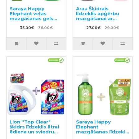
Saraya Happy
Arau Šķidrais
Elephant veļas
līdzeklis apģērbu
mazgāšanas gels
mazgāšanai ar
600ml + pildviela
sastāvam pievienoto
540ml
35.00€
36.00€
lavandas un
27.00€
29.00€
piparmētras
ekstraktu 1200ml +
pildviela 1000ml
Lion ''Top Clear"
Saraya Happy
šķidrs līdzeklis ātrai
Elephant
ēdiena un sviedru
mazgāšanas līdzeklis
traipu noņemšanai
traukiem, dārzeņiem