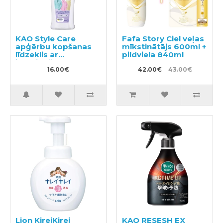
KAO Style Care
Fafa Story Ciel veļas
apģērbu kopšanas
mīkstinātājs 600ml +
līdzeklis ar
pildviela 840ml
izlīdzinošu un
antistatisku efektu
16.00€
42.00€
43.00€
200ml
Lion KireiKirei
KAO RESESH EX