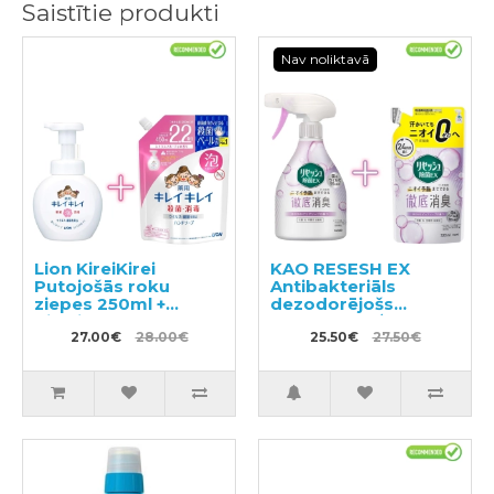
Saistītie produkti
Nav noliktavā
Lion KireiKirei
KAO RESESH EX
Putojošās roku
Antibakteriāls
ziepes 250ml +
dezodorējošs
pildviela 450ml
aerosols apģērbam
27.00€
28.00€
un veļai, ziepju
25.50€
27.50€
aromāts 370ml +
pildviela 320ml