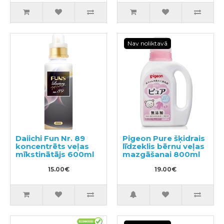
Nav noliktavā
Daiichi Fun Nr. 89
Pigeon Pure šķidrais
koncentrēts veļas
līdzeklis bērnu veļas
mīkstinātājs 600ml
mazgāšanai 800ml
15.00€
19.00€