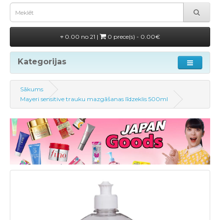
0.00 no 21 |
0 prece(s) - 0.00€
Kategorijas
Sākums
Mayeri sensitive trauku mazgāšanas līdzeklis 500ml