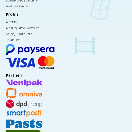
Īpašie piedāvājumi
Vietnes karte
Profils
Profils
Pasūtījumu vēsture
Vēlmju saraksts
Jaunumi
Partneri