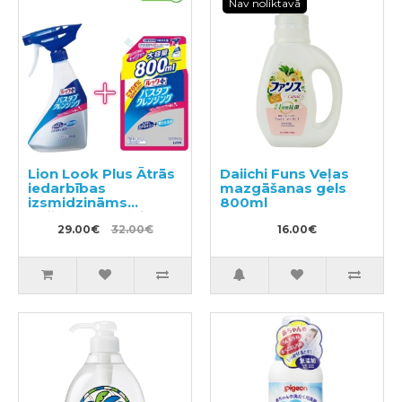
Nav noliktavā
Lion Look Plus Ātrās
Daiichi Funs Veļas
iedarbības
mazgāšanas gels
izsmidzināms
800ml
tīrīšanas līdzeklis
vannasistabai ar
29.00€
32.00€
16.00€
ziepju aromātu
500ml + pildviela
800ml