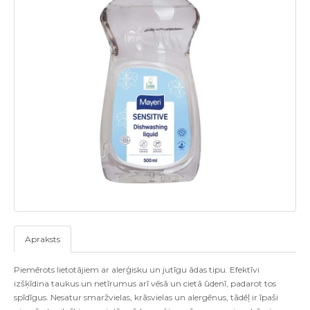
Apraksts
Piemērots lietotājiem ar alerģisku un jutīgu ādas tipu. Efektīvi
izšķīdina taukus un netīrumus arī vēsā un cietā ūdenī, padarot tos
spīdīgus. Nesatur smaržvielas, krāsvielas un alergēnus, tādēļ ir īpaši