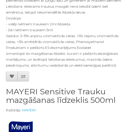
piemērots cilvēkiem ar jutīgu ādu un ģimenēm ar maziem bērniem.
Lietošana: ieteicams traukus mazgāt nevis tekošā ūdenī, bet
iemērktus, lietojot rekomendētās līdzekļa devas.
Dozācija:
- vidēji netīriem traukiem 2ml līdzekļa
- ļoti netīriem traukiem 5ml
Sastāvs: 5-15% anjonu virsmaktīvās vielas, <5% nejonu virsmaktīvās
vielas, <5% amfotērās virsmaktīvās vielas, Phenoxyethanol.
Produktam ir piešķirts ES ekomarķējums Ecolabel
Izmantojot šo mazgāšanas līdzekli, kuram ir piešķirts ekoloģiskais
marķējums, un ievērojot lietošanas ieteikumus, mazinās ūdens
piesārņojums, atkritumu veidošanās un elektroenerģijas patēriņš.
MAYERI Sensitive Trauku
mazgāšanas līdzeklis 500ml
Ražotājs:
MAYERI