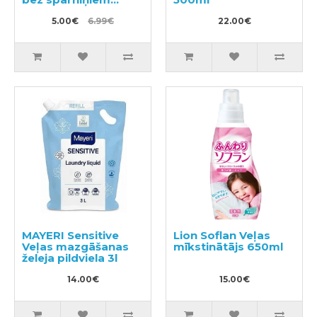
20,5cm 30gab
5.00€
6.99€
22.00€
MAYERI Sensitive
Lion Soflan Veļas
Veļas mazgāšanas
mīkstinātājs 650ml
želeja pildviela 3l
14.00€
15.00€