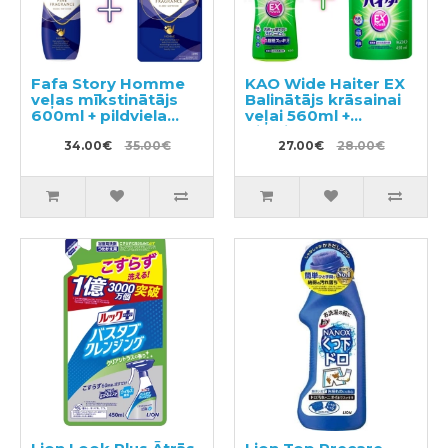
Fafa Story Homme
KAO Wide Haiter EX
veļas mīkstinātājs
Balinātājs krāsainai
600ml + pildviela
veļai 560ml +
500ml
pildviela 450ml
34.00€
35.00€
27.00€
28.00€