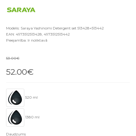
Modelis: Saraya Yashinomi Detergent set 513428+513442
EAN: 4973512513428, 4973512513442
Pieejamība: Ir noliktavā
53.00€
52.00€
520 ml
1380 ml
Daudzums