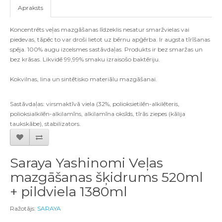
Apraksts
Koncentrēts veļas mazgāšanas līdzeklis nesatur smaržvielas vai
piedevas, tāpēc to var droši lietot uz bērnu apģērba. Ir augsta tīrīšanas
spēja. 100% augu izcelsmes sastāvdaļas. Produkts ir bez smaržas un
bez krāsas. Likvidē 99,99% smaku izraisošo baktēriju.
Kokvilnas, lina un sintētisko materiālu mazgāšanai.
Sastāvdaļas: virsmaktīvā viela (32%, polioksietilēn-alkilēteris,
polioksialkilēn-alkilamīns, alkilamīna oksīds, tīrās ziepes (kālija
taukskābe), stabilizators.
Saraya Yashinomi Veļas
mazgāšanas šķidrums 520ml
+ pildviela 1380ml
Ražotājs:
SARAYA