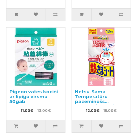
Pigeon vates kociņi
Netsu-Sama
ar lipīgu virsmu
Temperatūru
50gab
pazeminošs
plāksteris bērniem
11.00€
13.00€
no 2-24 men. 12 gab
12.00€
15.00€