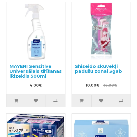
MAYERI Sensitive
Shiseido skuvekļi
Universālais tīrīšanas
padušu zonai 3gab
līdzeklis 500ml
4.00€
10.00€
14.00€