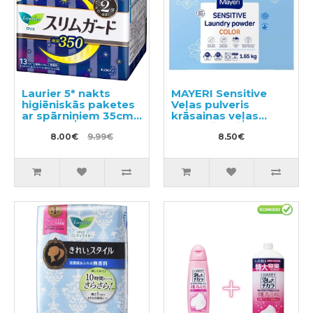
Laurier 5* nakts
MAYERI Sensitive
higiēniskās paketes
Veļas pulveris
ar spārniņiem 35cm
krāsainas veļas
13gab
mazgāšanai 1.65kg
8.00€
9.99€
8.50€