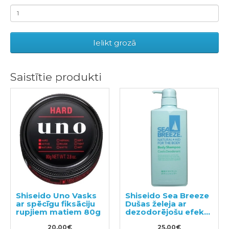
Ielikt grozā
Saistītie produkti
Shiseido Uno Vasks
Shiseido Sea Breeze
ar spēcīgu fiksāciju
Dušas želeja ar
rupjiem matiem 80g
dezodorējošu efektu
600ml
20.00€
25.00€