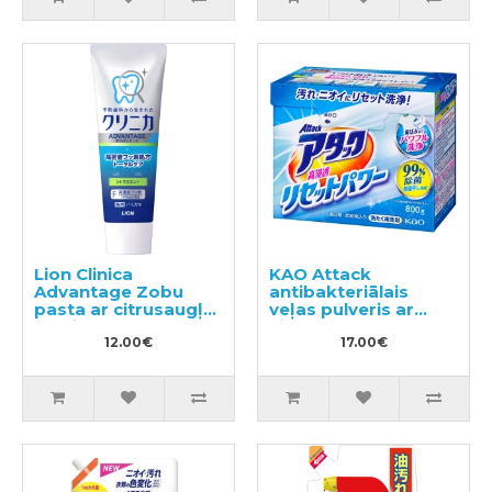
Lion Clinica
KAO Attack
Advantage Zobu
antibakteriālais
pasta ar citrusaugļu
veļas pulveris ar
un piparmētras
ziedu aromātu 800g
aromātu 130g
12.00€
17.00€