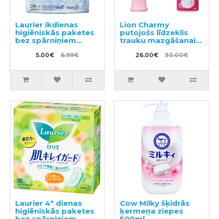
Laurier ikdienas
Lion Charmy
higiēniskās paketes
putojošs līdzeklis
bez spārniņiem
trauku mazgāšanai
jūtīgai ādai 14cm
ar mežrozīšu
36gab
5.00€
6.99€
aromātu 240ml +
26.00€
30.00€
pildviela 930ml
Laurier 4* dienas
Cow Milky šķidrās
higiēniskās paketes
ķermeņa ziepes
bez spārniņiem
500ml