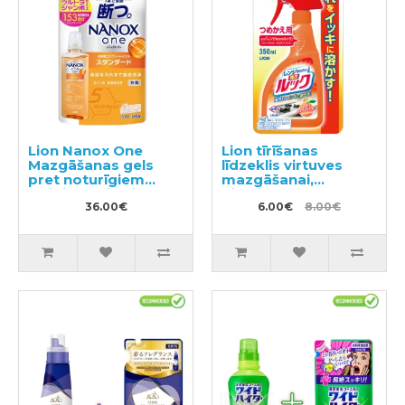
Lion Nanox One
Lion tīrīšanas
Mazgāšanas gels
līdzeklis virtuves
pret noturīgiem
mazgāšanai,
traipiem, pildviela
pildviela 350ml
1530g
36.00€
6.00€
8.00€