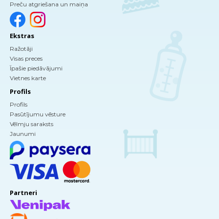
Preču atgriešana un maiņa
Ekstras
Ražotāji
Visas preces
Īpašie piedāvājumi
Vietnes karte
Profils
Profils
Pasūtījumu vēsture
Vēlmju saraksts
Jaunumi
Partneri