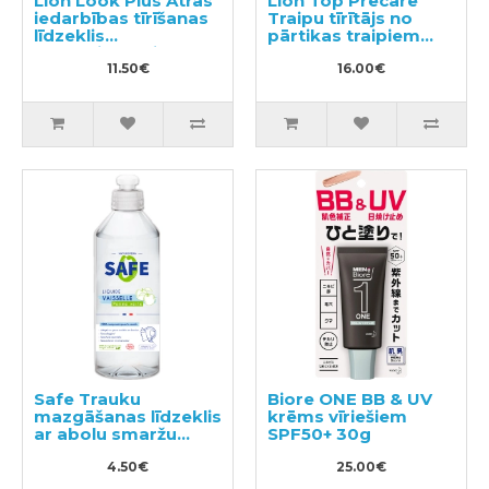
Lion Look Plus Ātrās
Lion Top Precare
iedarbības tīrīšanas
Traipu tīrītājs no
līdzeklis
pārtikas traipiem
vannasistabai ar
220g
citrusaugļu aromātu,
11.50€
16.00€
pildviela 450ml
Safe Trauku
Biore ONE BB & UV
mazgāšanas līdzeklis
krēms vīriešiem
ar abolu smaržu
SPF50+ 30g
500ml
4.50€
25.00€