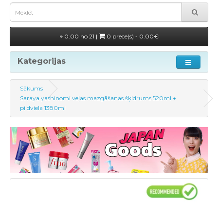
0.00 no 21 |
0 prece(s) - 0.00€
Kategorijas
Sākums
Saraya yashinomi veļas mazgāšanas šķidrums 520ml +
pildviela 1380ml