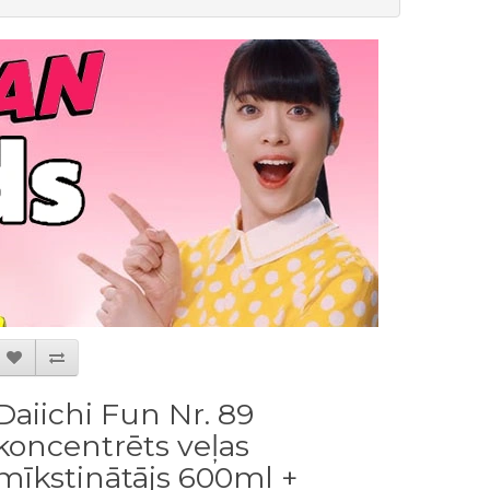
Daiichi Fun Nr. 89
koncentrēts veļas
mīkstinātājs 600ml +