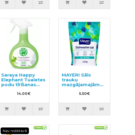
Saraya Happy
MAYERI Sāls
Elephant Tualetes
trauku
podu tīrīšanas
mazgājamajām
līdzeklis 400ml
mašīnām 1.5kg
14.00€
5.50€
Nav noliktavā