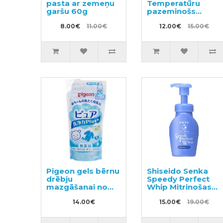
pasta ar zemeņu
Temperatūru
garšu 60g
pazeminošs
plāksteris
8.00€
11.00€
bērniem no 2-24
12.00€
15.00€
men. 12 gab
Pigeon gels bērnu
Shiseido Senka
drēbju
Speedy Perfect
mazgāšanai no
Whip Mitrinošas
dzimšanas,
putas sejas
pildviela 500ml
14.00€
mazgāšanai ar
15.00€
19.00€
hialuronskābi
150ml