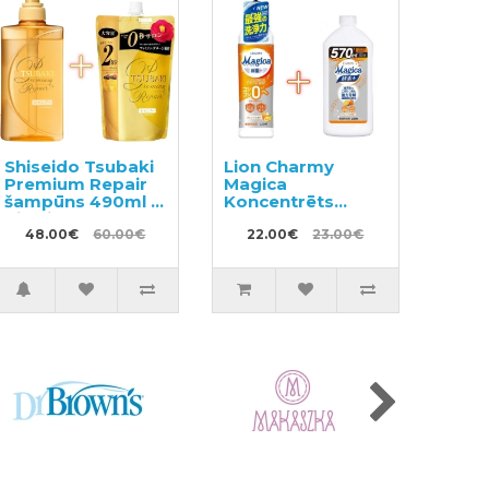
Shiseido Tsubaki
Lion Charmy
Premium Repair
Magica
šampūns 490ml +
Koncentrēts
pildviela 660ml
trauku
48.00€
60.00€
mazgāšanas
22.00€
23.00€
līdzeklis 220ml +
pildviela 570ml