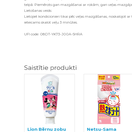
telpā. Piemērots gan mazgāšanai ar rokām, gan veļas mazgā
Lietošanas veids:
Lietojiet kondicionieri tikai pēc veļas mazgāšanas, noskalojot a
ieteicams skalot veļu 3 minūtes.
UFI code: 08DT-YK73-J00A-5HRA
Saistītie produkti
Lion Bērnu zobu
Netsu-Sama