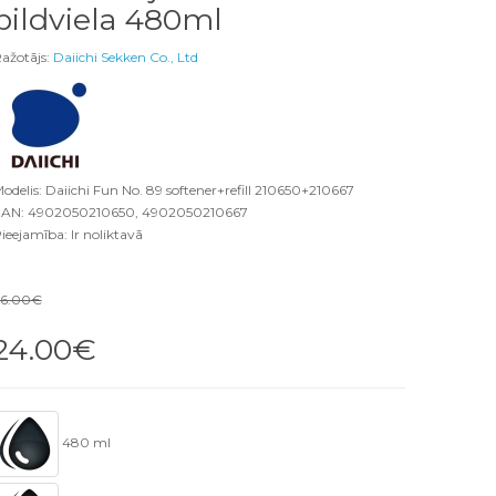
pildviela 480ml
ažotājs:
Daiichi Sekken Co., Ltd
odelis: Daiichi Fun No. 89 softener+refill 210650+210667
AN: 4902050210650, 4902050210667
ieejamība: Ir noliktavā
26.00€
24.00€
480 ml