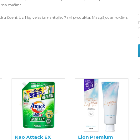
jamā mašīnā.
r tīru ūdeni. Uz 1 kg veļas izmantojiet 7 ml produkta. Mazgājot ar rokām,
Kao Attack EX
Lion Premium