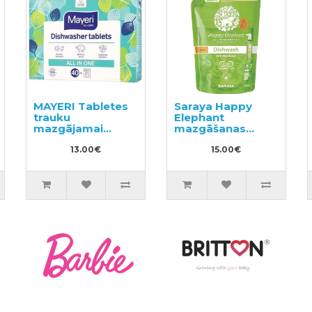
MAYERI Tabletes
Saraya Happy
trauku
Elephant
mazgājamai
mazgāšanas
mašīnai 40gab
līdzeklis traukiem,
13.00€
dārzeņiem un
15.00€
augļiem, pildviela
500ml