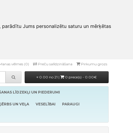
, parādītu Jums personalizētu saturu un mērķētas
Manas vēlmes (0)
Preču salīdzināšana
Pirkumu grozs
0.00 no 21 |
0 prece(s) - 0.00€
ĪŠANAS LĪDZEKĻI UN PIEDERUMI
ĢĒRBS UN VEĻA
VESELĪBAI
PARAUGI