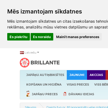
Mēs izmantojam sīkdatnes
Mēs izmantojam sīkdatnes un citas izsekošanas tehnolo
reklāmas, analizētu mūsu vietnes datplūsmu un saprast
Es piekrītu
Es noraidu
Mainīt manas preferences
Latviešu
JAPĀŅU AUTIŅBIKSĪTES
JAUNUMI
AKCIJAS
KOPŠANA UN HIGIĒNA
VISAS PRECES
VISS BĒ
JAPĀŅU PRECES
DĀVANU IDEJAS
Sākums
Daiichi fun nr. 89 koncentrēts veļas mīksti