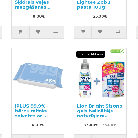
Šķidrais veļas
Lightee Zobu
mazgāšanas
pasta 100g
līdzeklis, pildviela
850g
18.00€
25.00€
Nav noliktavā
IPLUS 99,9%
Lion Bright Strong
bērnu mitrās
gels balinātājs
salvetes ar
noturīgiem
hialuronskābi
traipiem ar
80gab
4.00€
antibakteriālu
33.00€
35.00€
efektu 510ml +
pildviela 1200ml