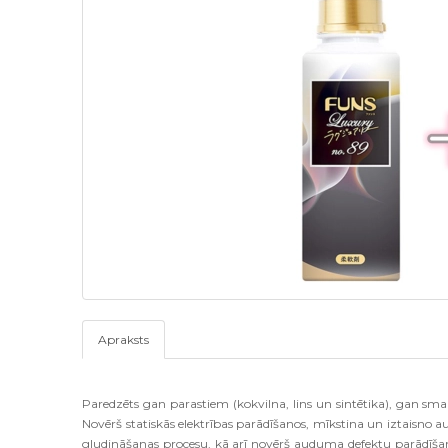
Apraksts
Paredzēts gan parastiem (kokvilna, lins un sintētika), gan sm
Novērš statiskās elektrības parādīšanos, mīkstina un iztaisno 
gludināšanas procesu, kā arī novērš auduma defektu parādīša