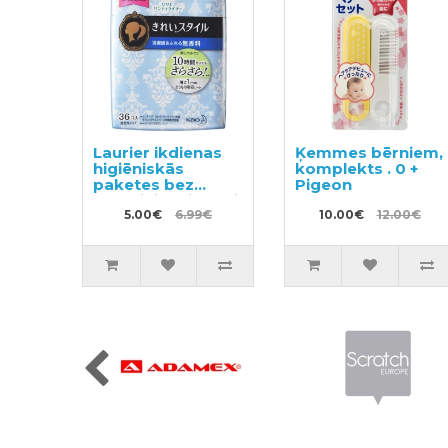
Laurier ikdienas
Ķemmes bērniem,
higiēniskās
komplekts . 0 +
paketes bez
Pigeon
spārniņiem jūtīgai
ādai 14cm 36gab
5.00€
6.99€
10.00€
12.00€