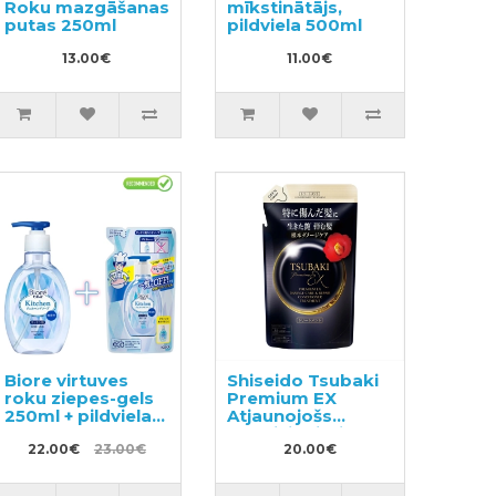
Roku mazgāšanas
mīkstinātājs,
putas 250ml
pildviela 500ml
13.00€
11.00€
Biore virtuves
Shiseido Tsubaki
roku ziepes-gels
Premium EX
250ml + pildviela
Atjaunojošs
200ml
kondicionieris-
22.00€
23.00€
maska ​​bojātiem
20.00€
matiem pildviela
300ml