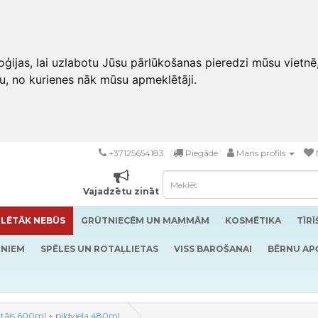
ģijas, lai uzlabotu Jūsu pārlūkošanas pieredzi mūsu vietnē
u, no kurienes nāk mūsu apmeklētāji.
+37125654183
Piegāde
Mans profils
Vajadzētu zināt
LĒTĀK NEBŪS
GRŪTNIECĒM UN MAMMĀM
KOSMĒTIKA
TĪR
RNIEM
SPĒLES UN ROTAĻLIETAS
VISS BAROŠANAI
BĒRNU AP
nātājs 600ml + pildviela 480ml