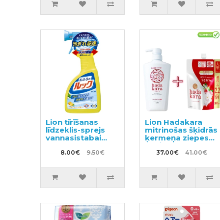
Lion tīrīšanas
Lion Hadakara
līdzeklis-sprejs
mitrinošas šķidrās
vannasistabai
ķermeņa ziepes
400ml
ar ziedu aromātu
8.00€
9.50€
500ml + pildviela
37.00€
41.00€
800ml