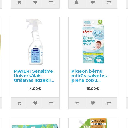
MAYERI Sensitive
Pigeon bērnu
Universālais
mitrās salvetes
tīrīšanas līdzeklis
piena zobu
500ml
tīrīšanai no 6
4.00€
mēn.+ 42gab
15.00€