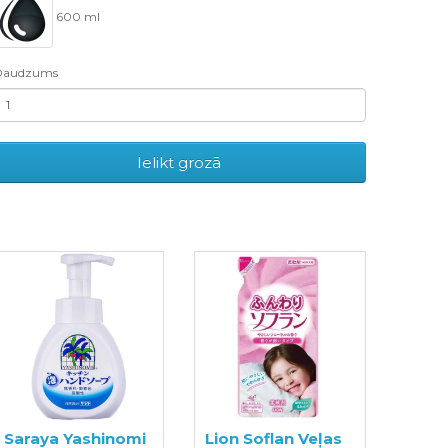
600 ml
Daudzums
Ielikt grozā
Saraya Yashinomi
Lion Soflan Veļas