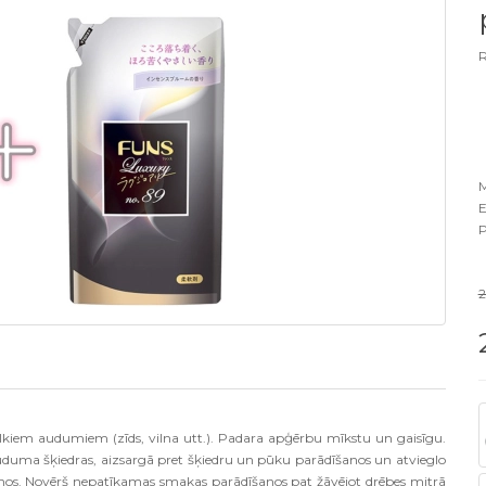
R
M
E
P
alkiem audumiem (zīds, vilna utt.). Padara apģērbu mīkstu un gaisīgu.
auduma šķiedras, aizsargā pret šķiedru un pūku parādīšanos un atvieglo
nos. Novērš nepatīkamas smakas parādīšanos pat žāvējot drēbes mitrā