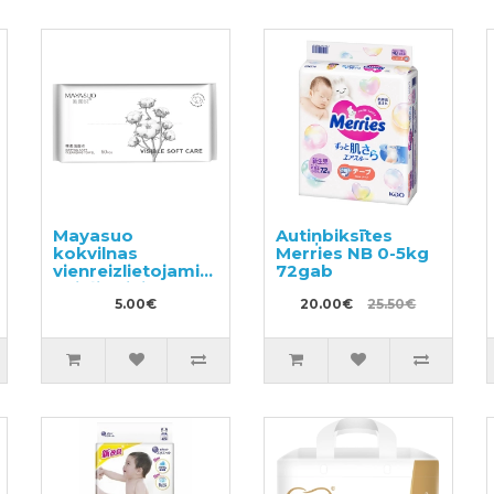
Mayasuo
Autiņbiksītes
kokvilnas
Merries NB 0-5kg
vienreizlietojamie
72gab
dvieļi sejai 60gab
5.00€
20.00€
25.50€