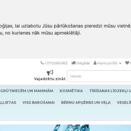
ģijas, lai uzlabotu Jūsu pārlūkošanas pieredzi mūsu vietnē
u, no kurienes nāk mūsu apmeklētāji.
+37125654183
Piegāde
Mans profils
Vajadzētu zināt
GRŪTNIECĒM UN MAMMĀM
KOSMĒTIKA
TĪRĪŠANAS LĪDZEKĻI 
ĻLIETAS
VISS BAROŠANAI
BĒRNU APĢĒRBS UN VEĻA
VESELĪ