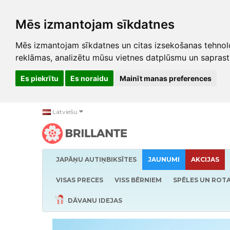
Mēs izmantojam sīkdatnes
Mēs izmantojam sīkdatnes un citas izsekošanas tehnolo
reklāmas, analizētu mūsu vietnes datplūsmu un saprast
Es piekrītu
Es noraidu
Mainīt manas preferences
Latviešu
JAPĀŅU AUTIŅBIKSĪTES
JAUNUMI
AKCIJAS
VISAS PRECES
VISS BĒRNIEM
SPĒLES UN ROTA
DĀVANU IDEJAS