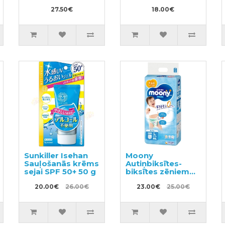
autiņbiksītes
27.50€
18.00€
Sunkiller Isehan
Moony
Sauļošanās krēms
Autiņbiksītes-
sejai SPF 50+ 50 g
biksītes zēniem
PL 9-14kg 44gab
20.00€
26.00€
23.00€
25.00€