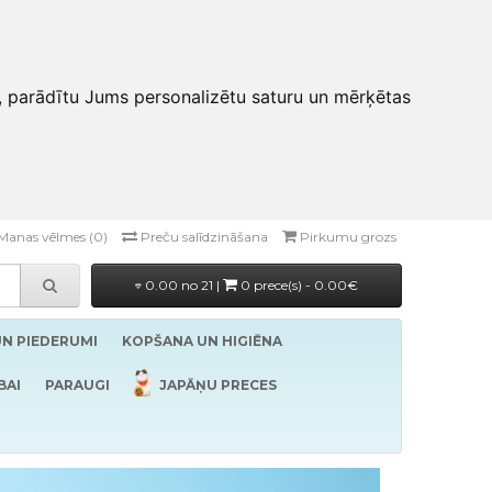
, parādītu Jums personalizētu saturu un mērķētas
Manas vēlmes (0)
Preču salīdzināšana
Pirkumu grozs
0.00 no 21 |
0 prece(s) - 0.00€
UN PIEDERUMI
KOPŠANA UN HIGIĒNA
BAI
PARAUGI
JAPĀŅU PRECES