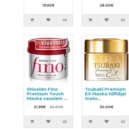
19.50€
28.00€
Shiseido Fino
Tsubaki Premium
Premium Touch
EX Maska tūlītējai
Maska sausiem un
matu
bojātiem matiem
atjaunošanai 180g
230g
21.99€
30.00€
30.00€