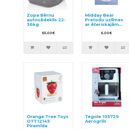
Zopa Bērnu
Midday Bear
autosēdeklis 22-
Pretodu uzlīmes
36kg
ar ēteriskajām
eļļām 36gab
65.00€
6.00€
Orange Tree Toys
Tegole 105729
OTT12145
Aerogrils
Piramīda