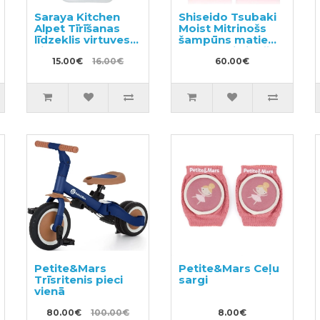
Saraya Kitchen
Shiseido Tsubaki
Alpet Tīrīšanas
Moist Mitrinošs
līdzeklis virtuves
šampūns matiem
virsmām un
490ml+mitrinošs
traukiem 400ml
15.00€
16.00€
kondicionieris
60.00€
matiem 490ml
Petite&Mars
Petite&Mars Ceļu
Trīsritenis pieci
sargi
vienā
80.00€
100.00€
8.00€