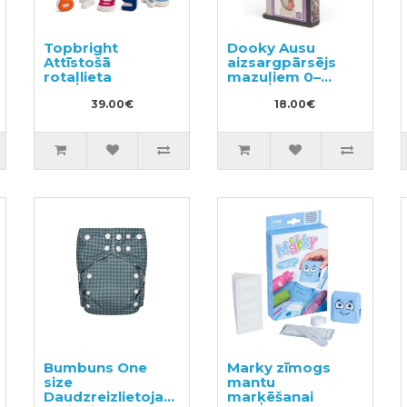
Topbright
Dooky Ausu
Attīstošā
aizsargpārsējs
rotaļlieta
mazuļiem 0–
6mēn
39.00€
18.00€
Bumbuns One
Marky zīmogs
size
mantu
Daudzreizlietojamās
marķēšanai