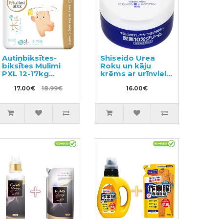
Autiņbiksītes-
Shiseido Urea
biksītes Mulimi
Roku un kāju
PXL 12-17kg
krēms ar urīnvielu
38gab
100g
17.00€
18.99€
16.00€