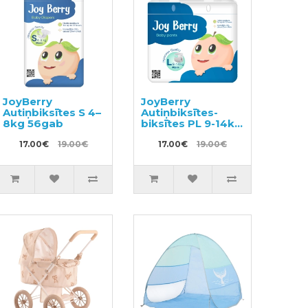
JoyBerry
JoyBerry
Autiņbiksītes S 4–
Autiņbiksītes-
8kg 56gab
biksītes PL 9-14kg
40gab
17.00€
19.00€
17.00€
19.00€