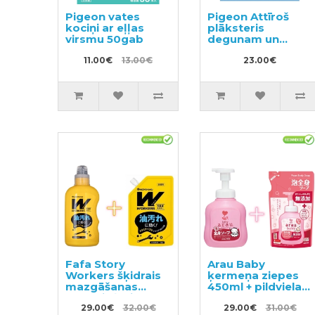
Pigeon vates
Pigeon Attīroš
kociņi ar eļļas
plāksteris
virsmu 50gab
degunam un
kaklam ar
11.00€
13.00€
eikalipta eļļu no
23.00€
6+ mēnešiem
14gab
Fafa Story
Arau Baby
Workers šķidrais
ķermeņa ziepes
mazgāšanas
450ml + pildviela
līdzeklis ļoti
400ml
netīrai veļai un
29.00€
32.00€
29.00€
31.00€