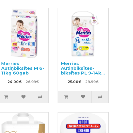
Merries
Merries
Autiņbiksītes M 6-
Autiņbiksītes-
11kg 60gab
biksītes PL 9-14kg
46gab
24.00€
26.99€
25.00€
29.99€