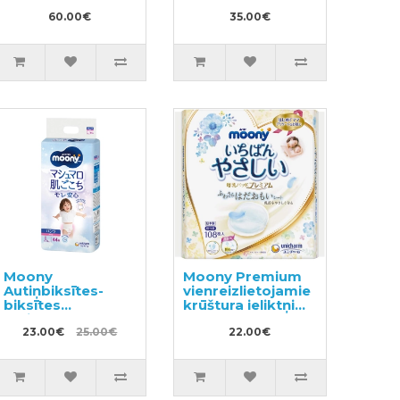
60.00€
35.00€
Moony
Moony Premium
Autiņbiksītes-
vienreizlietojamie
biksītes
krūštura ieliktņi
meitenēm PL 9-
108gab
14kg 44gab
23.00€
25.00€
22.00€