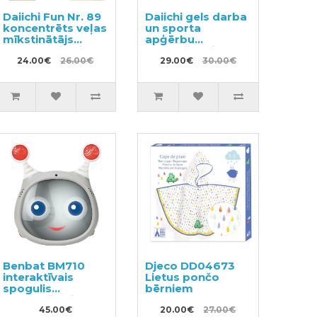
Daiichi Fun Nr. 89
Daiichi gels darba
koncentrēts veļas
un sporta
mīkstinātājs
apģērbu
600ml + pildviela
mazgāšanai
480ml
24.00€
26.00€
800ml + pildviela
29.00€
30.00€
720ml
Benbat BM710
Djeco DD04673
interaktīvais
Lietus pončo
spogulis
bērniem
automašīnai
45.00€
20.00€
27.00€