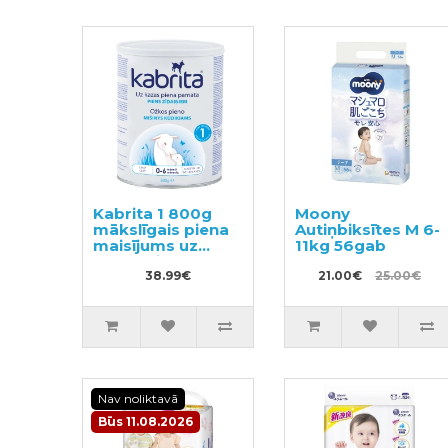
Kabrita 1 800g
Moony
mākslīgais piena
Autiņbiksītes M 6-
maisījums uz
11kg 56gab
kazas piena
pamata
38.99€
21.00€
25.00€
komfortablai
gremošanai
zīdaiņiem vecumā
no 0 līdz 6
mēnešu vecumam
Nav noliktavā
Būs 11.08.2026