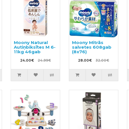
Moony Natural
Moony Mitrās
Autiņbiksītes M 6-
salvetes 608gab
11kg 46gab
(8x76)
24.00€
24.99€
28.00€
32.00€