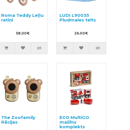
Roma Teddy Leļļu
LUDI L90035
ratiņi
Pludmales telts
58.00€
26.00€
The Zoofamily
ECO MultiGO
Rācijas
mašīnu
komplekts