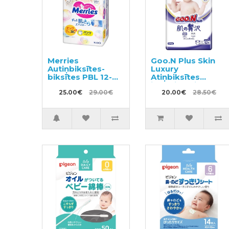
Merries
Goo.N Plus Skin
Autiņbiksītes-
Luxury
biksītes PBL 12-
Atiņbiksītes
22kg 40gab
jutīgai ādai M 6–11
25.00€
29.00€
kg 52gab
20.00€
28.50€