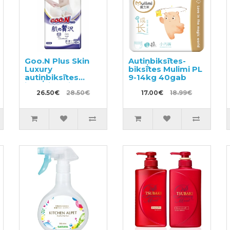
Goo.N Plus Skin
Autiņbiksītes-
Luxury
biksītes Mulimi PL
autiņbiksītes
9-14kg 40gab
jutīgai ādai L 9–14
kg 42gab
26.50€
28.50€
17.00€
18.99€