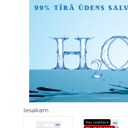
Iesakam
Nav noliktavā