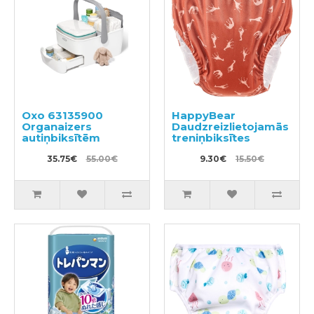
Oxo 63135900
HappyBear
Organaizers
Daudzreizlietojamās
autiņbiksītēm
treniņbiksītes
35.75€
55.00€
9.30€
15.50€