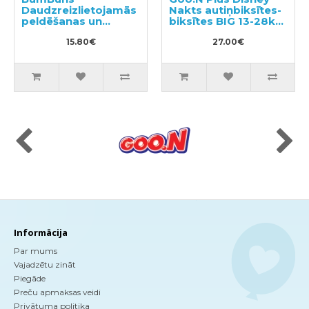
Daudzreizlietojamās
Nakts autiņbiksītes-
peldēšanas un
biksītes BIG 13-28kg
podiņmācību
30gab
autiņbiksīte M 11–15
15.80€
27.00€
kg
Informācija
Par mums
Vajadzētu zināt
Piegāde
Preču apmaksas veidi
Privātuma politika