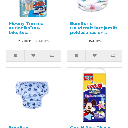
Moony Treniņu
BumBuns
autiņbiksītes-
Daudzreizlietojamās
biksītes
peldēšanas un
zēniem,bērna
podiņmācību
pieradināšanai
26.00€
28.00€
autiņbiksīte S 8–11kg
15.80€
tualetei PL 9-14kg
34gab
BumBuns
Goo.N Plus Disney