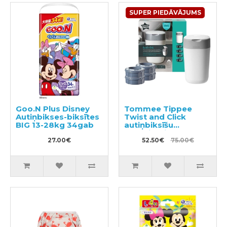
SUPER PIEDĀVĀJUMS
Goo.N Plus Disney
Tommee Tippee
Autiņbikses-biksītes
Twist and Click
BIG 13-28kg 34gab
autiņbiksīšu
konteineris + 4
27.00€
uzpildes kasetes
52.50€
75.00€