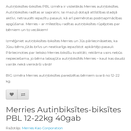
Autiņbiksītes-biksītes PBL izmēra ir vislielākās Merries autiņbiksītes.
Autiņbiksītes radītas ar sapratni, lai mazuļi dotajā attīstības stadijā
aktīvi, netraucēti iepazītu pasauli, kā arī piemērotas podiņapmācības
apgūšanai. Merries – ar mīlestību radītas autiņbiksītes rūpējoties par
bērniem un to vecākiem!
Izmēģiniet autiņbiksītes-biksītes Merries un Jūs pārliecināsieties, ka
Jūsu bērns jūtās brīvs un neatkarīgs iepazīstot apkārtējo pasauli.
Pārliecinoties par lielisko Merries biksīšu kvalitāti, reklāma vairs nebūs
nepieciešama, jo bērna labsajūta autiņbiksītēs Merries – kaut kas daudz
vairāk nekā vienkārši vārdi!
BIG izmēra Merries autiņbiksītes paredzētas bērniem svarā no 12-22
kg.
Merries Autiņbiksītes-biksītes
PBL 12-22kg 40gab
Ražotājs:
Merries Kao Corporation