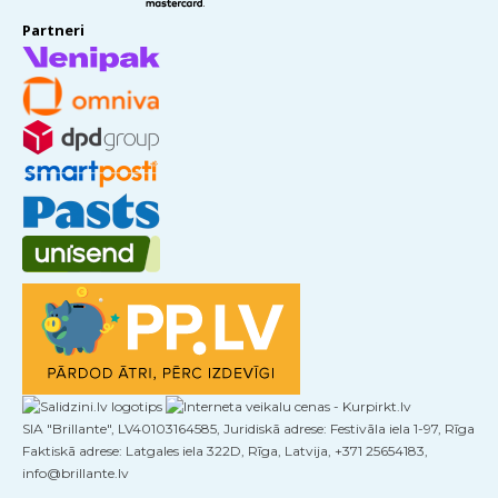
Partneri
SIA "Brillante", LV40103164585, Juridiskā adrese: Festivāla iela 1-97, Rīga
Faktiskā adrese: Latgales iela 322D, Rīga, Latvija, +371 25654183,
info@brillante.lv