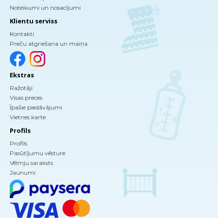
Noteikumi un nosacījumi
Klientu serviss
Kontakti
Preču atgriešana un maiņa
Ekstras
Ražotāji
Visas preces
Īpašie piedāvājumi
Vietnes karte
Profils
Profils
Pasūtījumu vēsture
Vēlmju saraksts
Jaunumi