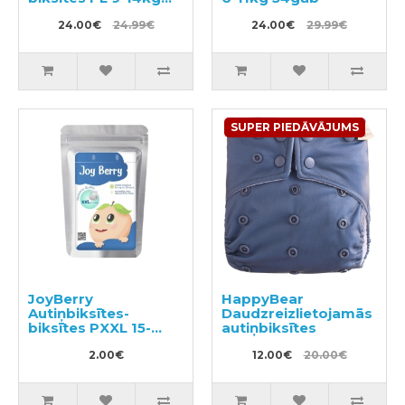
36gab
24.00€
24.99€
24.00€
29.99€
SUPER PIEDĀVĀJUMS
JoyBerry
HappyBear
Autiņbiksītes-
Daudzreizlietojamās
biksītes PXXL 15-
autiņbiksītes
28kg paraugs 3gab
2.00€
12.00€
20.00€