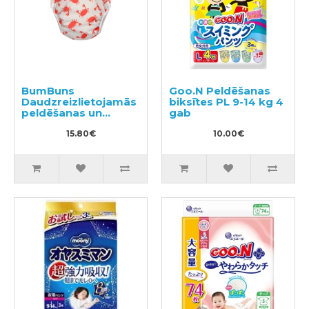
BumBuns
Goo.N Peldēšanas
Daudzreizlietojamās
biksītes PL 9-14 kg 4
peldēšanas un
gab
podiņmācību
autiņbiksīte M 11–15
15.80€
10.00€
kg