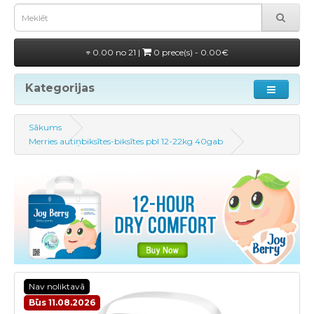
0.00 no 21 |
0 prece(s) - 0.00€
Kategorijas
Sākums
Merries autiņbiksītes-biksītes pbl 12-22kg 40gab
Nav noliktavā
Būs 11.08.2026