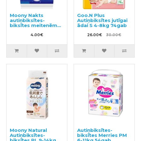
Moony Nakts
Goo.N Plus
autiņbiksītes-
Autiņbiksītes jutīgai
biksītes meitenēm
ādai S 4-8kg 74gab
PL 9-14kg 3gab
4.00€
26.00€
30.00€
Moony Natural
Autiņbiksītes-
Autiņbiksītes-
biksītes Merries PM
biksītes PL 9-14kg
6-11kg 54gab