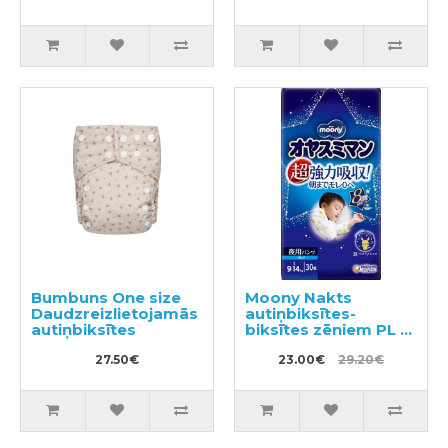
Bumbuns One size
Moony Nakts
Daudzreizlietojamās
autiņbiksītes-
autiņbiksītes
biksītes zēniem PL 9-
14kg 30gab
27.50€
23.00€
29.20€