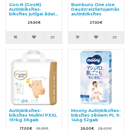
Goo.N (GooN)
Bumbuns One size
Autiņbiksītes-
Daudzreizlietojamās
biksītes jutīgai ādai
autiņbiksītes
PL 9-14kg 58gab
29.50€
27.50€
Autiņbiksītes-
Moony Autiņbiksītes-
biksītes Mulimi PXXL
biksītes zēniem PL 9-
15+kg 36gab
14kg 52gab
17.00€
18.99€
26.00€
28.00€