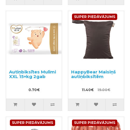
SUPER PIEDĀVĀJUMS
Autiņbiksītes Mulimi
HappyBear Maisiņš
XXL 15+kg 2gab
autiņbiksītēm
0.70€
11.40€
19.00€
SUPER PIEDĀVĀJUMS
SUPER PIEDĀVĀJUMS