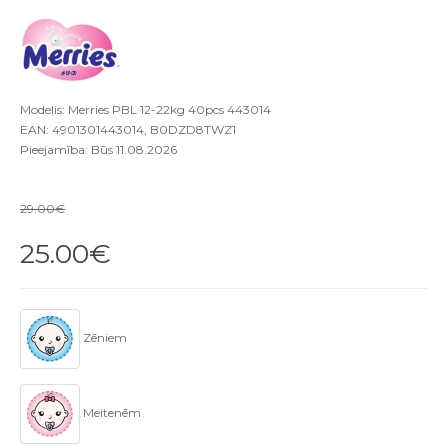
Modelis: Merries PBL 12-22kg 40pcs 443014
EAN: 4901301443014, B0DZD8TWZ1
Pieejamība: Būs 11.08.2026
29.00€
25.00€
Zēniem
Meitenēm