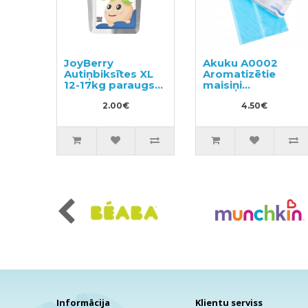
JoyBerry
Akuku A0002
Autiņbiksītes XL
Aromatizētie
12-17kg paraugs
maisiņi
3gab
autiņbiksītēm 100
2.00€
gab.
4.50€
Informācija
Klientu serviss