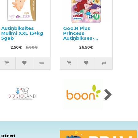
Autiņbiksītes
Goo.N Plus
Mulimi XXL 15+kg
Princess
5gab
Autiņbikses-
biksītes PM 6-
2.50€
5.00€
12kg 52gab
26.50€
artneri