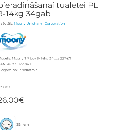
pieradināšanai tualetei PL
9-14kg 34gab
ažotājs:
Moony Unicharm Corporation
odelis: Moony TP boy 9-14kg 34pcs 227471
AN: 4903111227471
ieejamība: Ir noliktavā
28.00€
26.00€
Zēniem