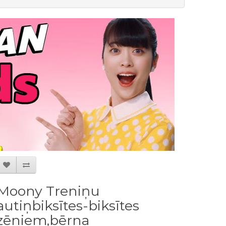
Moony Treniņu
autiņbiksītes-biksītes
zēniem,bērna