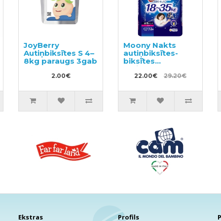
JoyBerry
Moony Nakts
Autiņbiksītes S 4–
autiņbiksītes-
8kg paraugs 3gab
biksītes
meitenēm BIG 18-
2.00€
35kg 12gab
22.00€
29.20€
Ekstras
Profils
P