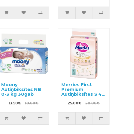
Moony
Merries First
Autiņbiksītes NB
Premium
0-3 kg 30gab
Autiņbiksītes S 4-
8kg 54gab
13.50€
18.00€
25.00€
28.00€