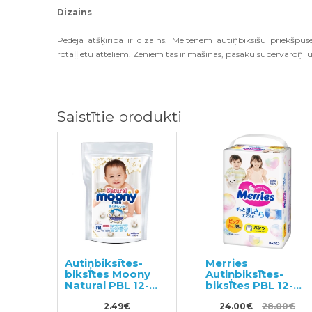
Dizains
Pēdējā atšķirība ir dizains. Meitenēm autiņbiksīšu priekšpusē
rotaļļietu attēliem. Zēniem tās ir mašīnas, pasaku supervaroņi un
Saistītie produkti
Autiņbiksītes-
Merries
biksītes Moony
Autiņbiksītes-
Natural PBL 12-
biksītes PBL 12-
22kg paraugs
22kg 38gab
3gab
2.49€
24.00€
28.00€