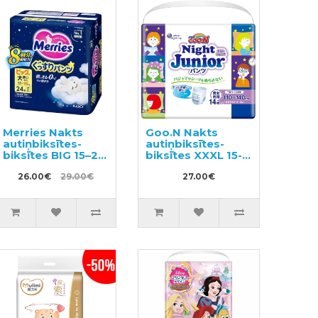
Merries Nakts
Goo.N Nakts
autiņbiksītes-
autiņbiksītes-
biksītes BIG 15–28
biksītes XXXL 15-
kg 24gab
35kg 14gab
26.00€
29.00€
27.00€