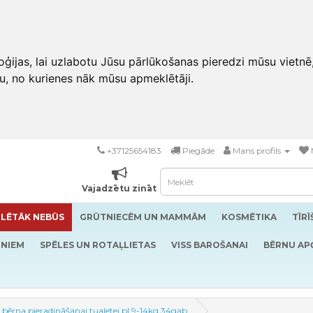
ģijas, lai uzlabotu Jūsu pārlūkošanas pieredzi mūsu vietnē
u, no kurienes nāk mūsu apmeklētāji.
+37125654183
Piegāde
Mans profils
Vajadzētu zināt
LĒTĀK NEBŪS
GRŪTNIECĒM UN MAMMĀM
KOSMĒTIKA
TĪR
RNIEM
SPĒLES UN ROTAĻLIETAS
VISS BAROŠANAI
BĒRNU AP
,bērna pieradināšanai tualetei pl 9-14kg 34gab