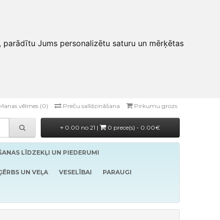
, parādītu Jums personalizētu saturu un mērķētas
Manas vēlmes (0)
Preču salīdzināšana
Pirkumu grozs
0.00 no 21 |
0 prece(s) - 0.00€
ĪŠANAS LĪDZEKĻI UN PIEDERUMI
ĢĒRBS UN VEĻA
VESELĪBAI
PARAUGI