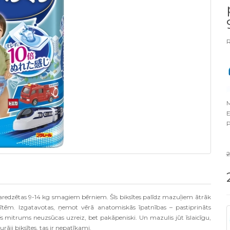
R
M
E
P
aredzētas 9-14 kg smagiem bērniem. Šīs biksītes palīdz mazuļiem ātrāk
ītēm. Izgatavotas, ņemot vērā anatomiskās īpatnības – pastiprināts
tēs mitrums neuzsūcas uzreiz, bet pakāpeniski. Un mazulis jūt īslaicīgu,
āji biksītes, tas ir nepatīkami.