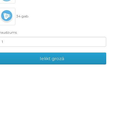
34 gab.
Daudzums
Ielikt grozā