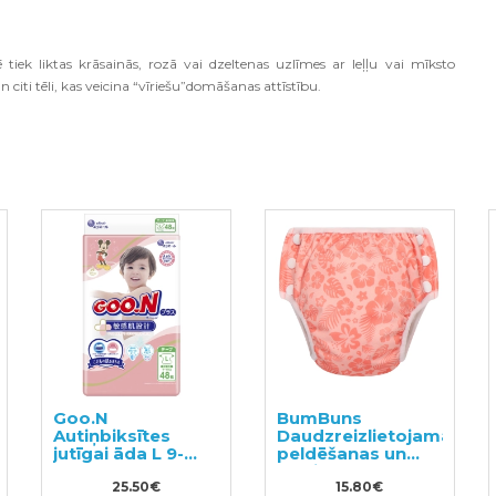
 tiek liktas krāsainās, rozā vai dzeltenas uzlīmes ar leļļu vai mīksto
 citi tēli, kas veicina “vīriešu”domāšanas attīstību.
Goo.N
BumBuns
Autiņbiksītes
Daudzreizlietojamās
jutīgai āda L 9-
peldēšanas un
14kg 48gab
podiņmācību
25.50€
autiņbiksīte L 14–
15.80€