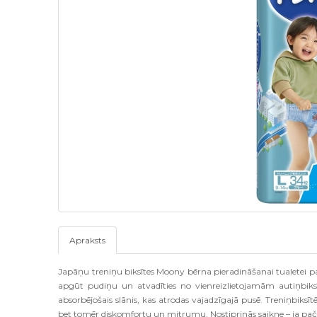
Apraksts
Japāņu treniņu biksītes Moony bērna pieradināšanai tualetei p
apgūt pudiņu un atvadīties no vienreizlietojamām autiņbiks
absorbējošais slānis, kas atrodas vajadzīgajā pusē. Treniņbiksī
bet tomēr diskomfortu un mitrumu. Nostiprinās saikne – ja pačur