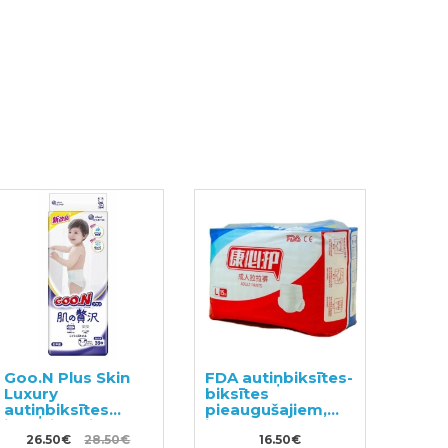
Goo.N Plus Skin
FDA autiņbiksītes-
Luxury
biksītes
autiņbiksītes
pieaugušajiem,
jutīgai ādai XL 12–
izmērs L 15 gab
20 kg 36gab
26.50€
28.50€
16.50€