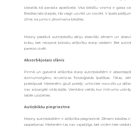
Izskatās kā parasta apakšveļa. Visa biksīšu virsma ir gaisa cau
Biksītes labi staipās, tās viegli uzvilkt un novilkt. Ir īpašs pildī
zīme, ka jums ir jānomaina biksītes.
Moony piedāvā autiņbiksīšu sēriju atsevišķi zēniem un atsevi
krāsu, bet neizprot būtisku atšķirību starp veidiem. Bet autiņb
pareizo izvēli.
Absorbējošais slānis
Pirmā un galvenā atšķirība starp autiņbiksītēm ir absorbejoš
dzimumorgānu struktūras fizioloģiskās īpašības. Tātas, zēn
priekšpusē. Meitenēm, gluži pretēji, urīns tiek novirzīts uz sēž
nav aizsargāti citās daļās. Vienkārsi vietās, kur mitrums uzkrāja
labāk uzsūkties.
Autiņbikšu piegrieztne
Moony autiņbiksītēm ir atšķirība piegrieztnē. Zēniem biksītes ir
saspiešanas. Meitenēm tas nav vajadzīgs, bet viņām tiek veidotas