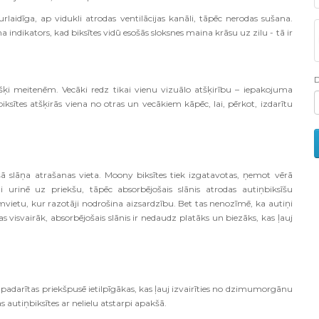
rlaidīga, ap vidukli atrodas ventilācijas kanāli, tāpēc nerodas sušana.
juma indikators, kad biksītes vidū esošās sloksnes maina krāsu uz zilu - tā ir
šķi meitenēm. Vecāki redz tikai vienu vizuālo atšķirību – iepakojuma
iksītes atšķirās viena no otras un vecākiem kāpēc, lai, pērkot, izdarītu
ā slāņa atrašanas vieta. Moony biksītes tiek izgatavotas, ņemot vērā
i urinē uz priekšu, tāpēc absorbējošais slānis atrodas autiņbiksīšu
amvietu, kur razotāji nodrošina aizsardzību. Bet tas nenozīmē, ka autiņi
s visvairāk, absorbējošais slānis ir nedaudz platāks un biezāks, kas ļauj
 padarītas priekšpusē ietilpīgākas, kas ļauj izvairīties no dzimumorgānu
 autiņbiksītes ar nelielu atstarpi apakšā.