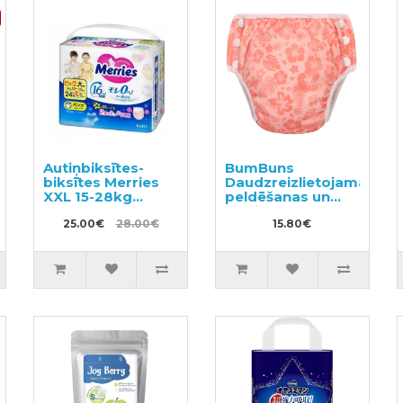
Autiņbiksītes-
BumBuns
ās
biksītes Merries
Daudzreizlietojamās
XXL 15-28kg
peldēšanas un
26gab
podiņmācību
25.00€
28.00€
autiņbiksīte S 8–
15.80€
11kg