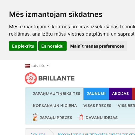
Mēs izmantojam sīkdatnes
Mēs izmantojam sīkdatnes un citas izsekošanas tehnolo
reklāmas, analizētu mūsu vietnes datplūsmu un saprast
Es piekrītu
Es noraidu
Mainīt manas preferences
Latviešu
JAPĀŅU AUTIŅBIKSĪTES
JAUNUMI
AKCIJAS
KOPŠANA UN HIGIĒNA
VISAS PRECES
VISS BĒ
JAPĀŅU PRECES
DĀVANU IDEJAS
Sākums
Moony treniņu autiņbiksītes-biksītes zēniem