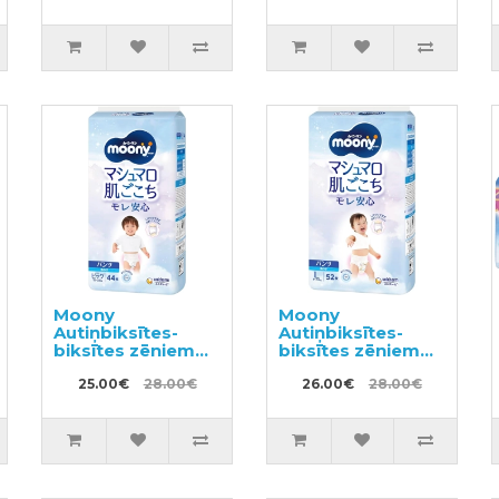
20kg
Moony
Moony
Autiņbiksītes-
Autiņbiksītes-
biksītes zēniem
biksītes zēniem
PBL 12-22kg
PL 9-14kg 52gab
44gab
25.00€
28.00€
26.00€
28.00€