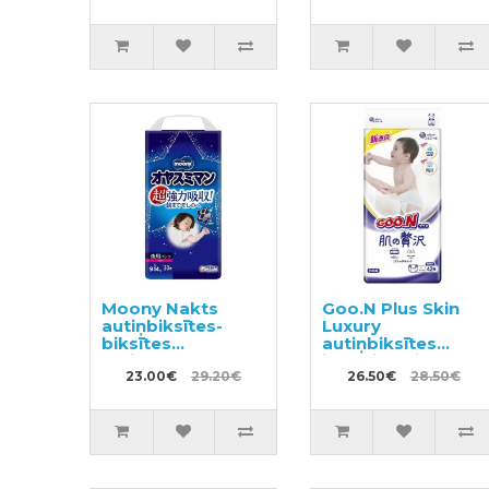
Moony Nakts
Goo.N Plus Skin
autiņbiksītes-
Luxury
biksītes
autiņbiksītes
meitenēm PL 9-
jutīgai ādai L 9–14
14kg 30gab
23.00€
29.20€
kg 42gab
26.50€
28.50€