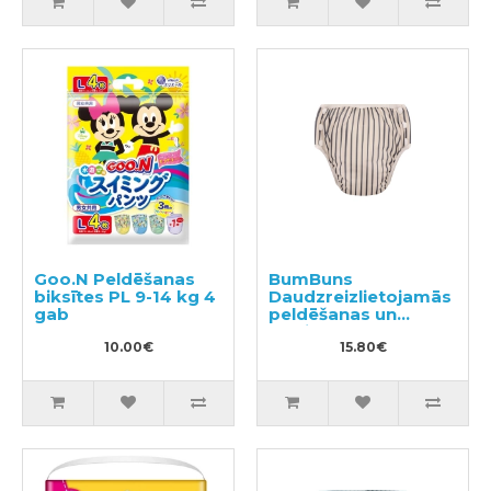
Goo.N Peldēšanas
BumBuns
biksītes PL 9-14 kg 4
Daudzreizlietojamās
gab
peldēšanas un
podiņmācību
10.00€
autiņbiksīte M 11–15
15.80€
kg