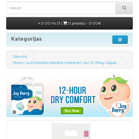
0.00 no 21 |
0 prece(s) - 0.00€
Kategorijas
Sākums
Moony autiņbiksītes-biksītes meitenēm pxl 13-28kg 26gab