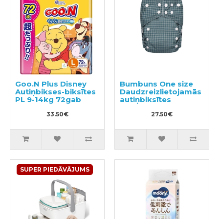
Goo.N Plus Disney
Bumbuns One size
Autiņbikses-biksītes
Daudzreizlietojamās
PL 9-14kg 72gab
autiņbiksītes
33.50€
27.50€
SUPER PIEDĀVĀJUMS