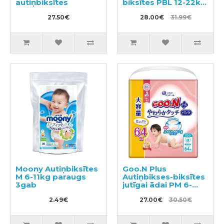
autiņbiksītes
biksītes PBL 12-22kg
46gab
27.50€
28.00€
31.99€
Moony Autiņbiksītes
Goo.N Plus
M 6-11kg paraugs
Autiņbikses-biksītes
3gab
jutīgai ādai PM 6-
12kg 64gab
2.49€
27.00€
30.50€