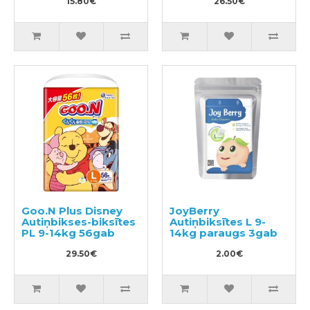
autiņbiksīte M 11–15
15.80€
26.50€
kg
Goo.N Plus Disney
JoyBerry
Autiņbikses-biksītes
Autiņbiksītes L 9-
PL 9-14kg 56gab
14kg paraugs 3gab
29.50€
2.00€