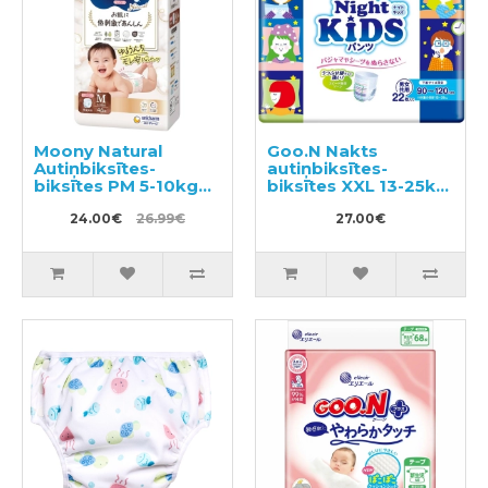
Moony Natural
Goo.N Nakts
Autiņbiksītes-
autiņbiksītes-
biksītes PM 5-10kg
biksītes XXL 13-25kg
46gab
22gab
24.00€
26.99€
27.00€