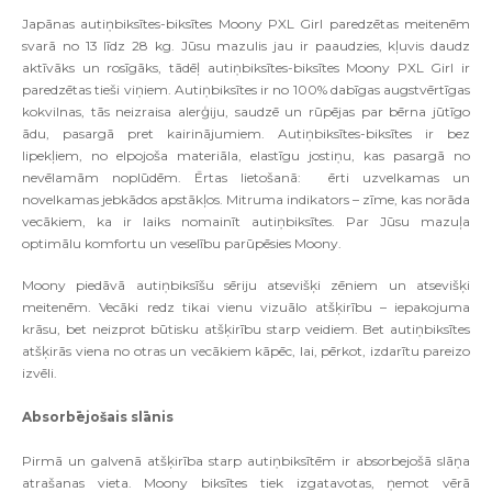
Japānas autiņbiksītes-biksītes
Moony PXL Girl
paredzētas meitenēm
svarā no 13 līdz 28 kg. Jūsu mazulis jau ir paaudzies, kļuvis daudz
aktīvāks un rosīgāks, tādēļ autiņbiksītes-biksītes
Moony PXL Girl
ir
paredzētas tieši viņiem. Autiņbiksītes ir no 100% dabīgas augstvērtīgas
kokvilnas, tās neizraisa alerģiju, saudzē un rūpējas par bērna jūtīgo
ādu, pasargā pret kairinājumiem. Autiņbiksītes-biksītes ir bez
lipekļiem, no elpojoša materiāla, elastīgu jostiņu, kas pasargā no
nevēlamām noplūdēm. Ērtas lietošanā: ērti uzvelkamas un
novelkamas jebkādos apstākļos. Mitruma indikators – zīme, kas norāda
vecākiem, ka ir laiks nomainīt autiņbiksītes. Par Jūsu mazuļa
optimālu komfortu un veselību parūpēsies Moony.
Moony piedāvā autiņbiksīšu sēriju atsevišķi zēniem un atsevišķi
meitenēm. Vecāki redz tikai vienu vizuālo atšķirību – iepakojuma
krāsu, bet neizprot būtisku atšķirību starp veidiem. Bet autiņbiksītes
atšķirās viena no otras un vecākiem kāpēc, lai, pērkot, izdarītu pareizo
izvēli.
Absorbējošais slānis
Pirmā un galvenā atšķirība starp autiņbiksītēm ir absorbejošā slāņa
atrašanas vieta. Moony biksītes tiek izgatavotas, ņemot vērā