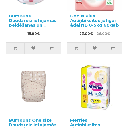
BumBuns
Goo.N Plus
Daudzreizlietojamās
Autiņbiksītes jutīgai
peldēšanas un
ādai NB 0-5kg 68gab
podiņmācību
autiņbiksīte L 14–
15.80€
23.00€
26.00€
20kg
Bumbuns One size
Merries
Daudzreizlietojamās
Autiņbiksītes-