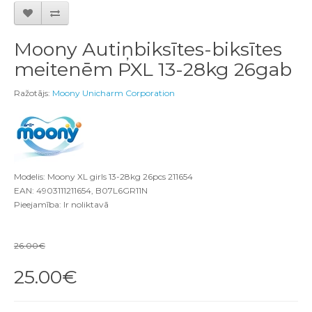
Moony Autiņbiksītes-biksītes
meitenēm PXL 13-28kg 26gab
Ražotājs:
Moony Unicharm Corporation
Modelis: Moony XL girls 13-28kg 26pcs 211654
EAN: 4903111211654, B07L6GR11N
Pieejamība: Ir noliktavā
26.00€
25.00€