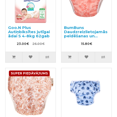
Goo.N Plus
BumBuns
Autiņbiksītes jutīgai
Daudzreizlietojamās
ādai S 4-8kg 62gab
peldēšanas un
podiņmācību
23.00€
26.00€
autiņbiksīte S 8–11kg
15.80€
SUPER PIEDĀVĀJUMS