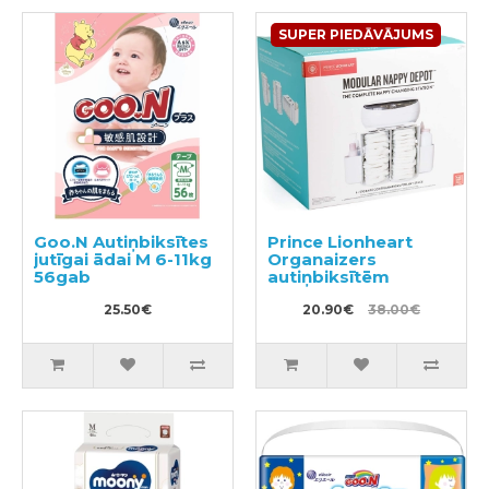
SUPER PIEDĀVĀJUMS
Goo.N Autiņbiksītes
Prince Lionheart
jutīgai ādai M 6-11kg
Organaizers
56gab
autiņbiksītēm
25.50€
20.90€
38.00€