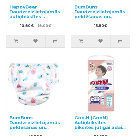
HappyBear
BumBuns
Daudzreizlietojamās
Daudzreizlietojamās
autiņbiksītes
peldēšanas un
peldēšanai
podiņmācību
10.80€
18.00€
autiņbiksīte M 11–15
15.80€
kg
BumBuns
Goo.N (GooN)
Daudzreizlietojamās
Autiņbiksītes-
peldēšanas un
biksītes jutīgai ādai
podiņmācību
PBL 12-20kg 38gab