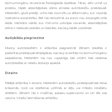
dzimumorgānu struktūras fizioloģiskās īpašības. Tātas, zēni urinē uz
priekšu, tāpēc absorbējošais slānis atrodas autiņbiksīšu priekšpusē.
Meitenēm, gluži pretēji, urīns tiek novirzīts uz sēžamvietu, kur razotāji
nodrošina aizsardzību. Bet tas nenozīmē, ka autiņi nav aizsargāti citās
daļās. Vienkārsi vietās, kur mitrums uzkrājas visvairāk, absorbējošais
slānis ir nedaudz platāks un biezāks, kas ļauj labāk uzsūkties.
Autiņbikšu piegrieztne
Moony autiņbiksītēm ir atšķirība piegrieztnē. Zēniem biksītes ir
padarītas priekšpusē ietilpīgākas, kas ļauj izvairīties no dzimumorgānu
saspiešanas. Meitenēm tas nav vajadzīgs, bet viņām tiek veidotas
autiņbiksītes ar nelielu atstarpi apakšā.
Dizains
Pēdējā atšķirība ir dizains. Meitenēm autiņbiksīšu priekšpusē tiek liktas
krāsainās, rozā vai dzeltenas uzlīmes ar leļļu vai mīksto rotaļļietu
attēliem. Zēniem tās ir mašīnas, pasaku supervaroņi un citi tēli, kas
veicina “vīriešu”domāšanas attīstību.