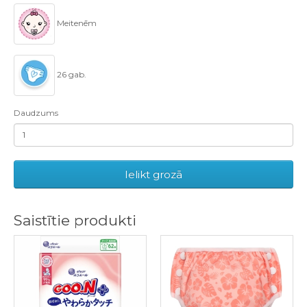
Meitenēm
26 gab.
Daudzums
Ielikt grozā
Saistītie produkti