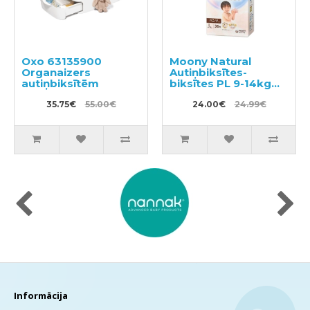
Oxo 63135900
Moony Natural
Organaizers
Autiņbiksītes-
autiņbiksītēm
biksītes PL 9-14kg
36gab
35.75€
55.00€
24.00€
24.99€
Informācija