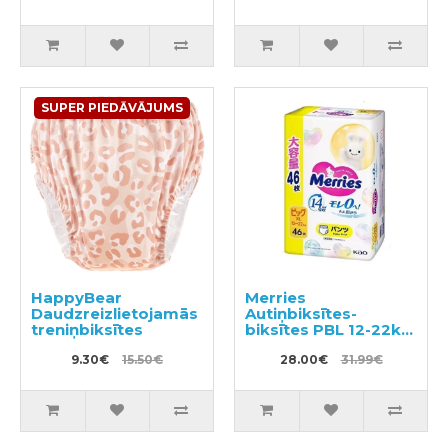
SUPER PIEDĀVĀJUMS
HappyBear
Merries
Daudzreizlietojamās
Autiņbiksītes-
treniņbiksītes
biksītes PBL 12-22kg
46gab
9.30€
15.50€
28.00€
31.99€