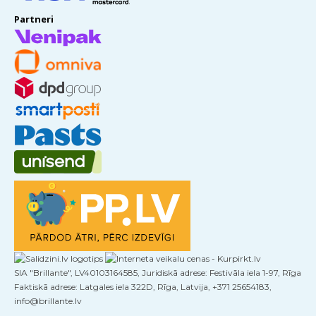
Partneri
SIA "Brillante", LV40103164585, Juridiskā adrese: Festivāla iela 1-97, Rīga
Faktiskā adrese: Latgales iela 322D, Rīga, Latvija, +371 25654183,
info@brillante.lv