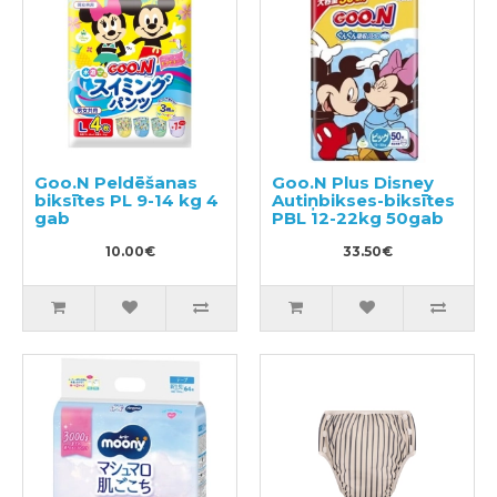
Goo.N Peldēšanas
Goo.N Plus Disney
biksītes PL 9-14 kg 4
Autiņbikses-biksītes
gab
PBL 12-22kg 50gab
10.00€
33.50€