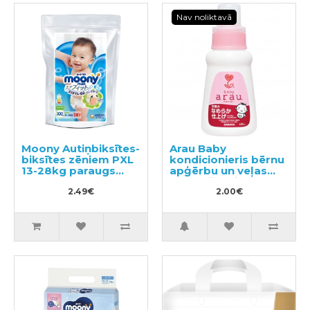
Nav noliktavā
Moony Autiņbiksītes-
Arau Baby
biksītes zēniem PXL
kondicionieris bērnu
13-28kg paraugs
apģērbu un veļas
3gab
mazgāšanai,
2.49€
2.00€
paraugs 50ml