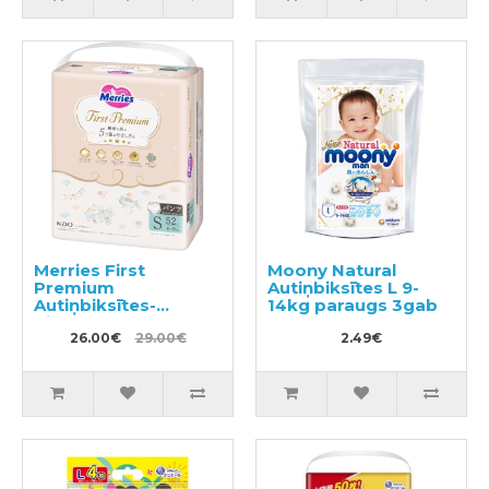
Merries First
Moony Natural
Premium
Autiņbiksītes L 9-
Autiņbiksītes-
14kg paraugs 3gab
biksītes PS 4-8kg
52gab
26.00€
29.00€
2.49€