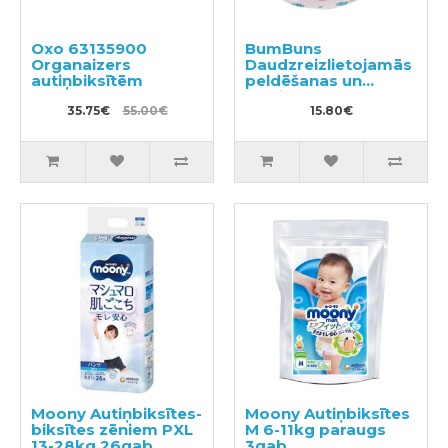
Oxo 63135900
BumBuns
Organaizers
Daudzreizlietojamās
autiņbiksītēm
peldēšanas un
podiņmācību
35.75€
55.00€
autiņbiksīte M 11–15
15.80€
kg
Moony Autiņbiksītes-
Moony Autiņbiksītes
biksītes zēniem PXL
M 6-11kg paraugs
13-28kg 26gab
3gab