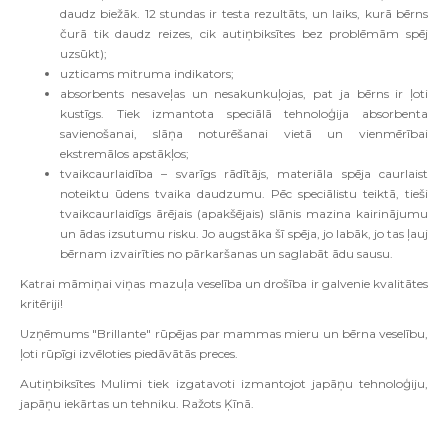
daudz biežāk. 12 stundas ir testa rezultāts, un laiks, kurā bērns
čurā tik daudz reizes, cik autiņbiksītes bez problēmām spēj
uzsūkt);
uzticams mitruma indikators;
absorbents nesaveļas un nesakunkuļojas, pat ja bērns ir ļoti
kustīgs. Tiek izmantota speciālā tehnoloģija absorbenta
savienošanai, slāņa noturēšanai vietā un vienmērībai
ekstremālos apstākļos;
tvaikcaurlaidība – svarīgs rādītājs, materiāla spēja caurlaist
noteiktu ūdens tvaika daudzumu. Pēc speciālistu teiktā, tieši
tvaikcaurlaidīgs ārējais (apakšējais) slānis mazina kairinājumu
un ādas izsutumu risku. Jo augstāka šī spēja, jo labāk, jo tas ļauj
bērnam izvairīties no pārkaršanas un saglabāt ādu sausu.
Katrai māmiņai viņas mazuļa veselība un drošība ir galvenie kvalitātes
kritēriji!
Uzņēmums "Brillante" rūpējas par mammas mieru un bērna veselību,
ļoti rūpīgi izvēloties piedāvātās preces.
Autiņbiksītes Mulimi tiek izgatavoti izmantojot japāņu tehnoloģiju,
japāņu iekārtas un tehniku. Ražots
Ķīnā.