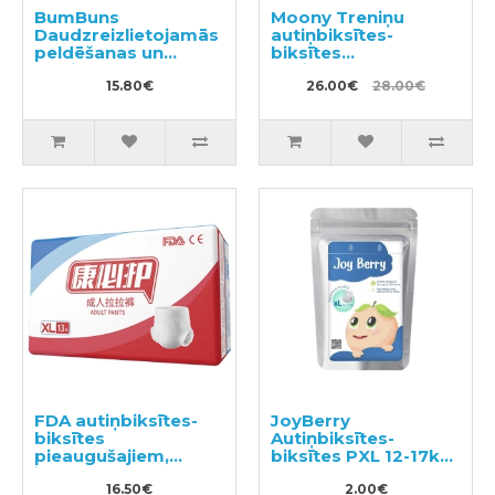
BumBuns
Moony Treniņu
Daudzreizlietojamās
autiņbiksītes-
peldēšanas un
biksītes
podiņmācību
zēniem,bērna
autiņbiksīte S 8–11kg
15.80€
pieradināšanai
26.00€
28.00€
tualetei PL 9-14kg
34gab
FDA autiņbiksītes-
JoyBerry
biksītes
Autiņbiksītes-
pieaugušajiem,
biksītes PXL 12-17kg
izmērs XL 13gab
paraugs 3gab
16.50€
2.00€