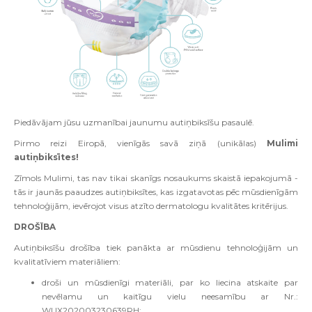
Piedāvājam jūsu uzmanībai jaunumu autiņbiksīšu pasaulē.
Pirmo reizi Eiropā, vienīgās savā ziņā (unikālas)
Mulimi
autiņbiksītes!
Zīmols Mulimi, tas nav tikai skanīgs nosaukums skaistā iepakojumā -
tās ir jaunās paaudzes autiņbiksītes, kas izgatavotas pēc mūsdienīgām
tehnoloģijām, ievērojot visus atzīto dermatologu kvalitātes kritērijus.
DROŠĪBA
Autiņbiksīšu drošība tiek panākta ar mūsdienu tehnoloģijām un
kvalitatīviem materiāliem:
droši un mūsdienīgi materiāli, par ko liecina atskaite par
nevēlamu un kaitīgu vielu neesamību ar Nr.:
WUX202003230639RH;