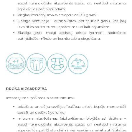
augsti tehnoloģisks absorbents uzsūc un neatdod mitrumu
atpakaļ līdz pat 12 stundām.
Vieglas, izstrādājuma svars aptuveni 30 grami.
Dabīga ventilācija - autiņbiksītes labi caurlaiž gaisu, kas ļauj
izvairīties no izsutumu, apsārtuma un kairinājumiem.
Elastīga josta maigi apskauj bērna ķermeni, nodrošinot
autiņbiksīšu mīkstu un komfortablu piegulšanu.
DROŠA AIZSARDZĪBA
Izstrādājuma īpašības un raksturlielumi:
tekstūras un slāņu sevišķas īpašības sniedz iespēju momentāli
sadalīt un uzsūkt šķidrumu;
mitruma aizslēgšanas (aizturēšanas, bloķēšanas) sistēma –
augsti tehnoloģisks absorbents uzsūc un neatdod mitrumu
atpakaļ līdz pat 12 stundām (mēs iesakām mainīt autiņbiksītes