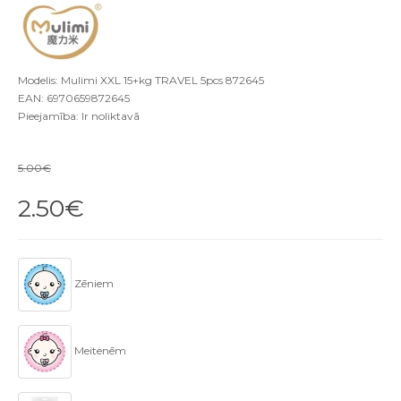
Modelis: Mulimi XXL 15+kg TRAVEL 5pcs 872645
EAN: 6970659872645
Pieejamība: Ir noliktavā
5.00€
2.50€
Zēniem
Meitenēm