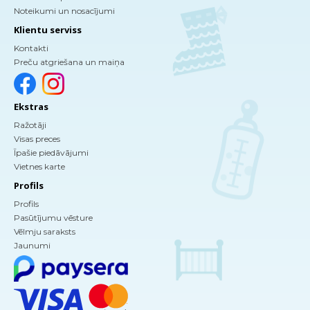
Noteikumi un nosacījumi
Klientu serviss
Kontakti
Preču atgriešana un maiņa
Ekstras
Ražotāji
Visas preces
Īpašie piedāvājumi
Vietnes karte
Profils
Profils
Pasūtījumu vēsture
Vēlmju saraksts
Jaunumi