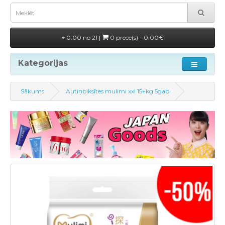
0.00 no 21 |
0 prece(s) - 0.00€
Kategorijas
Sākums
Autiņbiksītes mulimi xxl 15+kg 5gab