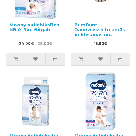
Moony autiņbiksītes
BumBuns
NB 0–3kg 64gab
Daudzreizlietojamās
peldēšanas un
podiņmācību
24.00€
28.00€
autiņbiksīte M 11–15
15.80€
kg
Moony Autiņbiksītes
Moony Autiņbiksītes-