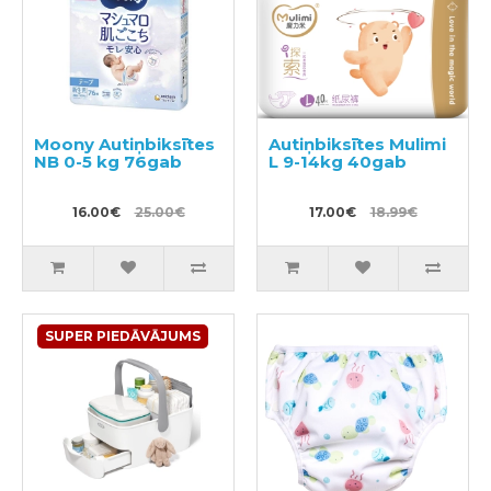
Moony Autiņbiksītes
Autiņbiksītes Mulimi
NB 0-5 kg 76gab
L 9-14kg 40gab
16.00€
25.00€
17.00€
18.99€
SUPER PIEDĀVĀJUMS