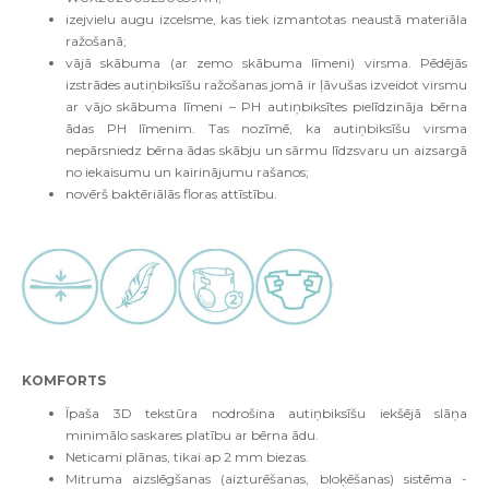
izejvielu augu izcelsme, kas tiek izmantotas neaustā materiāla
ražošanā;
vājā skābuma (ar zemo skābuma līmeni) virsma. Pēdējās
izstrādes autiņbiksīšu ražošanas jomā ir ļāvušas izveidot virsmu
ar vājo skābuma līmeni – PH autiņbiksītes pielīdzināja bērna
ādas PH līmenim. Tas nozīmē, ka autiņbiksīšu virsma
nepārsniedz bērna ādas skābju un sārmu līdzsvaru un aizsargā
no iekaisumu un kairinājumu rašanos;
novērš baktēriālās floras attīstību.
KOMFORTS
Īpaša 3D tekstūra nodrošina autiņbiksīšu iekšējā slāņa
minimālo saskares platību ar bērna ādu.
Neticami plānas, tikai ap 2 mm biezas.
Mitruma aizslēgšanas (aizturēšanas, bloķēšanas) sistēma -