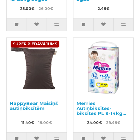
25.00€
26.00€
2.49€
SUPER PIEDĀVĀJUMS
HappyBear Maisiņš
Merries
autiņbiksītēm
Autiņbiksītes-
biksītes PL 9-14kg
44gab
11.40€
19.00€
24.00€
29.49€