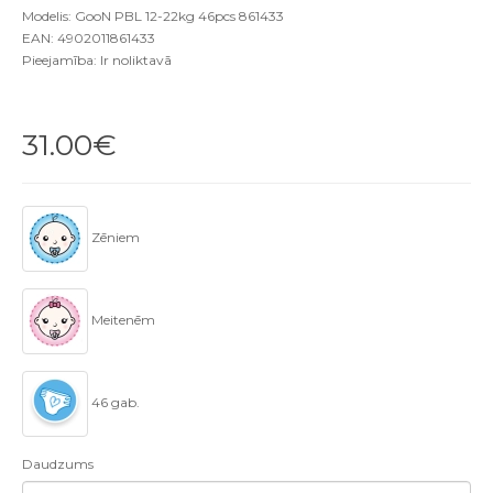
Modelis: GooN PBL 12-22kg 46pcs 861433
EAN: 4902011861433
Pieejamība: Ir noliktavā
31.00€
Zēniem
Meitenēm
46 gab.
Daudzums