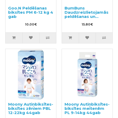
Goo.N Peldēšanas
BumBuns
biksītes PM 6-12 kg 4
Daudzreizlietojamās
gab
peldēšanas un
podiņmācību
10.00€
autiņbiksīte S 8–11kg
15.80€
Moony Autiņbiksītes-
Moony Autiņbiksītes-
biksītes zēniem PBL
biksītes meitenēm
12-22kg 44gab
PL 9-14kg 44gab