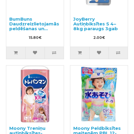
BumBuns
JoyBerry
Daudzreizlietojamās
Autiņbiksītes S 4–
peldēšanas un
8kg paraugs 3gab
podiņmācību
autiņbiksīte L 14–
15.80€
2.00€
20kg
Moony Treniņu
Moony Peldbiksītes
autiņbiksītes-
meitenēm PBL 12-