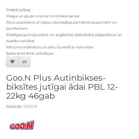
Priekšrocības:
Maiga un gluda virsma minimālai berzei.
Ātra uzsūkšana un gaisu caurlaidīga pamatne sausumam un
komfortam.
Elastīgas gumijas jostas un augšstilbu daļā drošai piegulšanai un
kustību brīvībai.
Mitruma indikators un sānu šuve ērtai nomaiņai.
Īpaša lente ērtai utilizācijai.
Goo.N Plus Autiņbikses-
biksītes jutīgai ādai PBL 12-
22kg 46gab
Ražotājs:
GOO.N