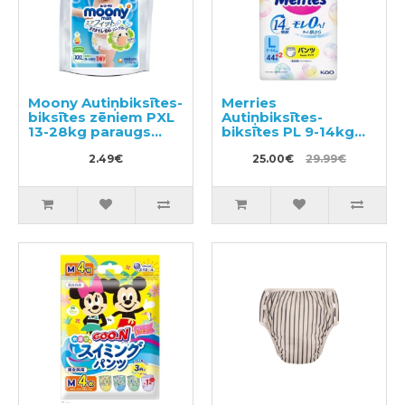
Moony Autiņbiksītes-
Merries
biksītes zēniem PXL
Autiņbiksītes-
13-28kg paraugs
biksītes PL 9-14kg
3gab
46gab
2.49€
25.00€
29.99€