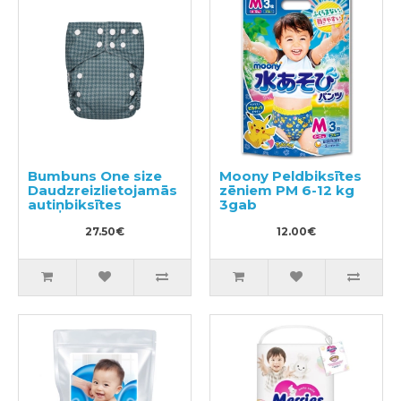
Bumbuns One size
Moony Peldbiksītes
Daudzreizlietojamās
zēniem PM 6-12 kg
autiņbiksītes
3gab
27.50€
12.00€