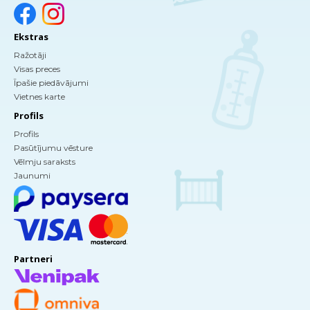
Ekstras
Ražotāji
Visas preces
Īpašie piedāvājumi
Vietnes karte
Profils
Profils
Pasūtījumu vēsture
Vēlmju saraksts
Jaunumi
Partneri