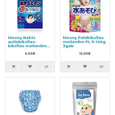
Moony Nakts
Moony Peldbiksītes
autiņbiksītes-
meitenēm PL 9-14kg
biksītes meitenēm
3gab
XL 13-28kg 2gab
4.00€
12.00€