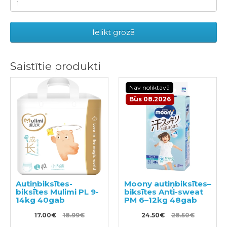
Ielikt grozā
Saistītie produkti
Nav noliktavā
Būs 08.2026
Autiņbiksītes-
Moony autiņbiksītes–
biksītes Mulimi PL 9-
biksītes Anti-sweat
14kg 40gab
PM 6–12kg 48gab
17.00€
18.99€
24.50€
28.50€