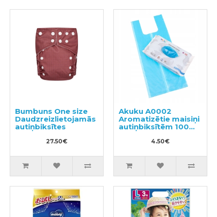
Bumbuns One size
Akuku A0002
Daudzreizlietojamās
Aromatizētie maisiņi
autiņbiksītes
autiņbiksītēm 100
gab.
27.50€
4.50€