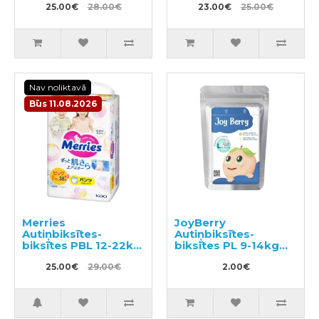
25.00€
28.00€
23.00€
25.00€
Nav noliktavā
Būs 11.08.2026
Merries
JoyBerry
Autiņbiksītes-
Autiņbiksītes-
biksītes PBL 12-22kg
biksītes PL 9-14kg
40gab
paraugs 3gab
25.00€
29.00€
2.00€