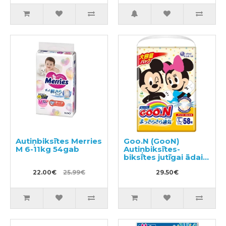
Autiņbiksītes Merries
Goo.N (GooN)
M 6-11kg 54gab
Autiņbiksītes-
biksītes jutīgai ādai
PL 9-14kg 58gab
22.00€
25.99€
29.50€