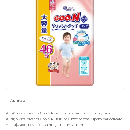
Apraksts
Autiņbikses-biksītes Goo.N Plus — rūpes par mazuļa jutīgo ādu.
Autiņbikses-biksītes Goo.N Plus ir īpaši izstrādātas rūpēm par delikāto
mazuļu ādu, novēršot kairinājumu un sausumu.