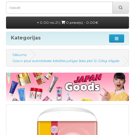
0.00 no 21 |
0 prece(s) - 0.00€
Kategorijas
Sākums
Goo.n plus autiņbikses-biksītes jutīgai ādai pbl 12-22kg 46gab