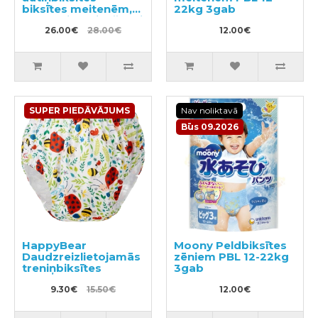
biksītes meitenēm,
22kg 3gab
bērna pieradināšanai
tualetei PL 9-14kg
26.00€
28.00€
12.00€
34gab
SUPER PIEDĀVĀJUMS
Nav noliktavā
Būs 09.2026
HappyBear
Moony Peldbiksītes
Daudzreizlietojamās
zēniem PBL 12-22kg
treniņbiksītes
3gab
9.30€
15.50€
12.00€