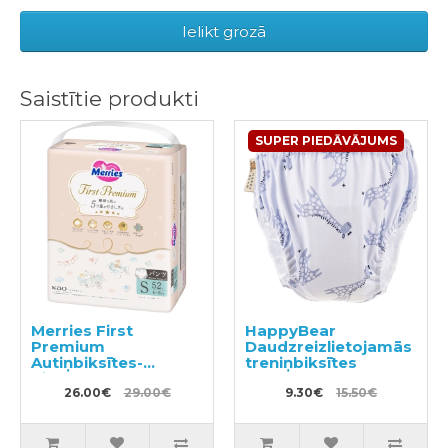
Ielikt grozā
Saistītie produkti
SUPER PIEDĀVĀJUMS
Merries First
HappyBear
Premium
Daudzreizlietojamās
Autiņbiksītes-
treniņbiksītes
biksītes PS 4-8kg
52gab
26.00€
29.00€
9.30€
15.50€