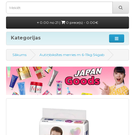
0.00 no 21 |
0 prece(s) - 0.00€
Kategorijas
Sākums
Autiņbiksītes merries m 6-11kg 54gab