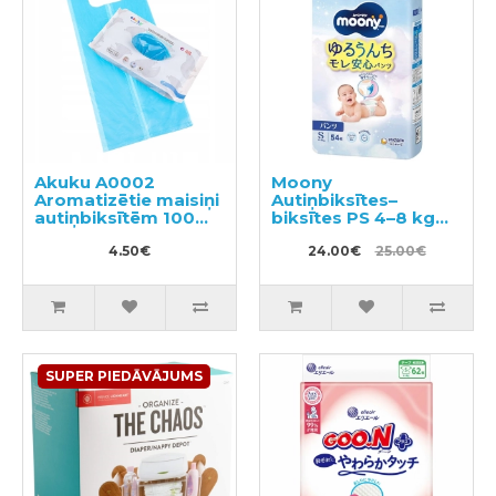
Akuku A0002
Moony
Aromatizētie maisiņi
Autiņbiksītes–
autiņbiksītēm 100
biksītes PS 4–8 kg
gab.
54gab
4.50€
24.00€
25.00€
SUPER PIEDĀVĀJUMS