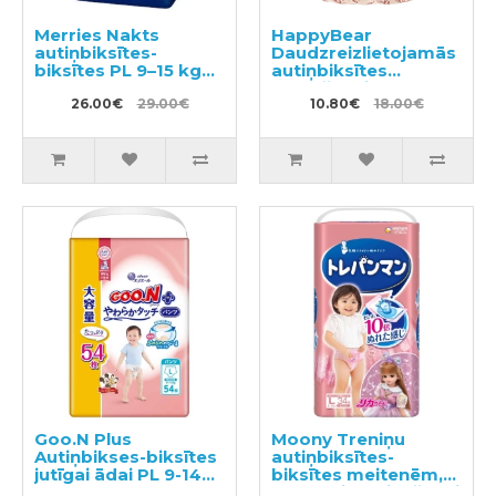
Merries Nakts
HappyBear
autiņbiksītes-
Daudzreizlietojamās
biksītes PL 9–15 kg
autiņbiksītes
34gab
peldēšanai
26.00€
29.00€
10.80€
18.00€
Goo.N Plus
Moony Treniņu
Autiņbikses-biksītes
autiņbiksītes-
jutīgai ādai PL 9-14kg
biksītes meitenēm,
54gab
bērna pieradināšanai