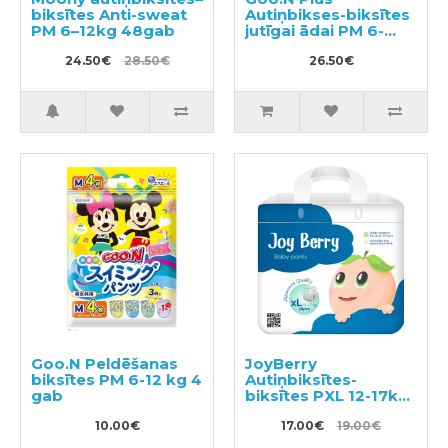
biksītes Anti-sweat
Autiņbikses-biksītes
PM 6–12kg 48gab
jutīgai ādai PM 6-
12kg 52gab
24.50€
28.50€
26.50€
Goo.N Peldēšanas
JoyBerry
biksītes PM 6-12 kg 4
Autiņbiksītes-
gab
biksītes PXL 12-17kg
38gab
10.00€
17.00€
19.00€