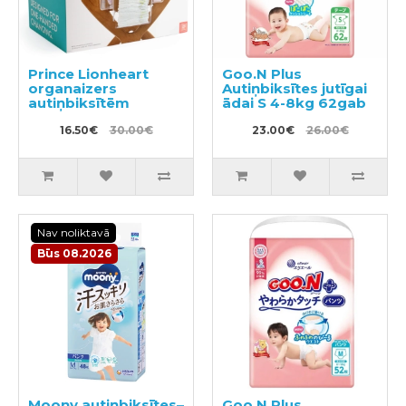
Prince Lionheart
Goo.N Plus
organaizers
Autiņbiksītes jutīgai
autiņbiksītēm
ādai S 4-8kg 62gab
16.50€
30.00€
23.00€
26.00€
Nav noliktavā
Būs 08.2026
Moony autiņbiksītes–
Goo.N Plus