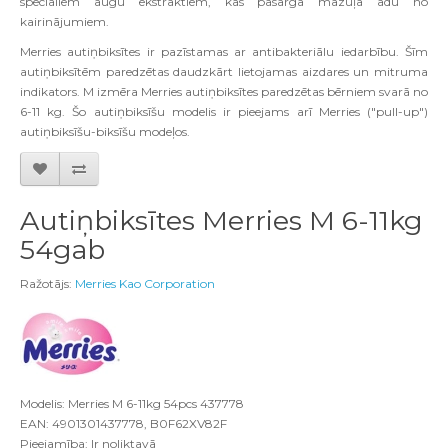
speciāliem augu ekstraktiem, kas pasargā mazuļa ādu no
kairinājumiem.
Merries autiņbiksītes ir pazīstamas ar antibakteriālu iedarbību. Šīm
autiņbiksītēm paredzētas daudzkārt lietojamas aizdares un mitruma
indikators. M izmēra Merries autiņbiksītes paredzētas bērniem svarā no
6-11 kg. Šo autiņbiksīšu modelis ir pieejams arī Merries ("pull-up")
autiņbiksīšu-biksīšu modeļos.
Autiņbiksītes Merries M 6-11kg
54gab
Ražotājs:
Merries Kao Corporation
Modelis: Merries M 6-11kg 54pcs 437778
EAN: 4901301437778, B0F62XV82F
Pieejamība: Ir noliktavā