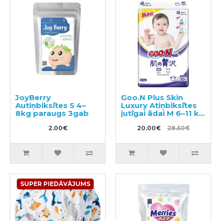
JoyBerry
Goo.N Plus Skin
Autiņbiksītes S 4–
Luxury Atiņbiksītes
8kg paraugs 3gab
jutīgai ādai M 6–11 kg
52gab
2.00€
20.00€
28.50€
SUPER PIEDĀVĀJUMS