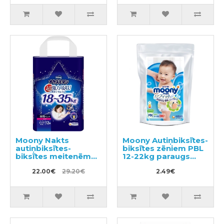
Moony Nakts
Moony Autiņbiksītes-
autiņbiksītes-
biksītes zēniem PBL
biksītes meitenēm
12-22kg paraugs
BIG 18-35kg 12gab
3gab
22.00€
29.20€
2.49€