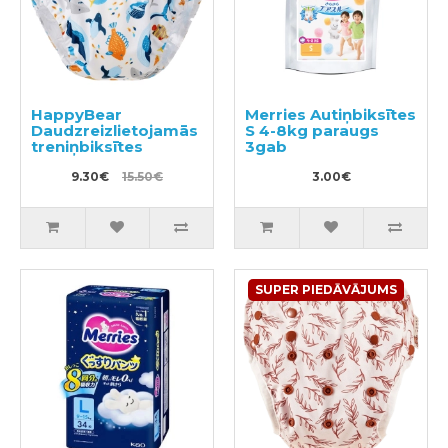
HappyBear
Merries Autiņbiksītes
Daudzreizlietojamās
S 4-8kg paraugs
treniņbiksītes
3gab
9.30€
15.50€
3.00€
SUPER PIEDĀVĀJUMS