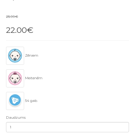
25.99€
22.00€
Zēniem
Meitenēm
54 gab.
Daudzums