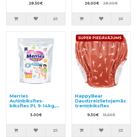
28.50€
tualetei PL 9-14kg
26.00€
28.00€
34gab
SUPER PIEDĀVĀJUMS
Merries
HappyBear
Autiņbiksītes-
Daudzreizlietojamās
biksītes PL 9-14kg,
treniņbiksītes
paraugs 3gab
3.00€
9.30€
15.50€