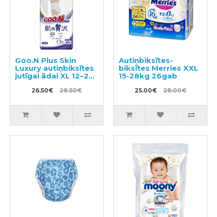
Goo.N Plus Skin
Autiņbiksītes-
Luxury autiņbiksītes
biksītes Merries XXL
jutīgai ādai XL 12–20
15-28kg 26gab
kg 36gab
26.50€
28.50€
25.00€
28.00€