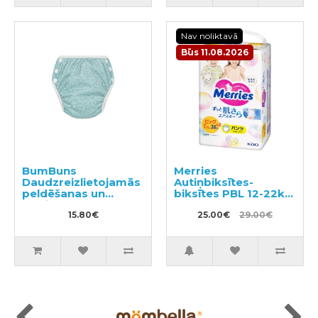
Nav noliktavā
Būs 11.08.2026
BumBuns
Merries
Daudzreizlietojamās
Autiņbiksītes-
peldēšanas un
biksītes PBL 12-22kg
podiņmācību
40gab
autiņbiksīte M 11–15
15.80€
25.00€
29.00€
kg