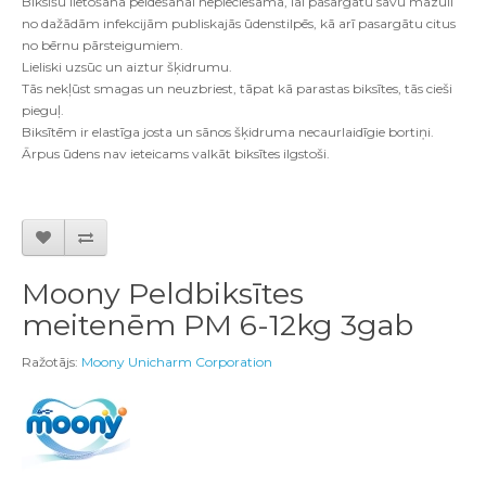
Biksīšu lietošana peldēšanai nepieciešama, lai pasargātu savu mazuli
no dažādām infekcijām publiskajās ūdenstilpēs, kā arī pasargātu citus
no bērnu pārsteigumiem.
Lieliski uzsūc un aiztur šķidrumu.
Tās nekļūst smagas un neuzbriest, tāpat kā parastas biksītes, tās cieši
pieguļ.
Biksītēm ir elastīga josta un sānos šķidruma necaurlaidīgie bortiņi.
Ārpus ūdens nav ieteicams valkāt biksītes ilgstoši.
Moony Peldbiksītes
meitenēm PM 6-12kg 3gab
Ražotājs:
Moony Unicharm Corporation