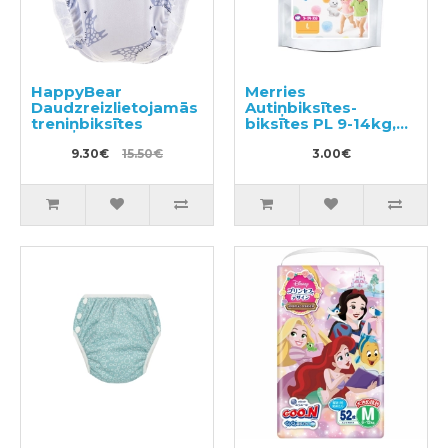
HappyBear
Merries
Daudzreizlietojamās
Autiņbiksītes-
treniņbiksītes
biksītes PL 9-14kg,
paraugs 3gab
9.30€
15.50€
3.00€