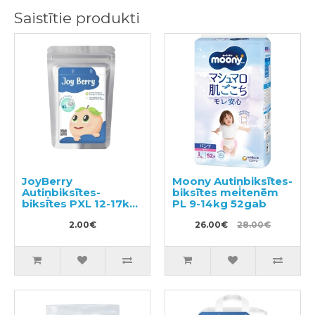
Saistītie produkti
JoyBerry
Moony Autiņbiksītes-
Autiņbiksītes-
biksītes meitenēm
biksītes PXL 12-17kg
PL 9-14kg 52gab
paraugs 3gab
2.00€
26.00€
28.00€