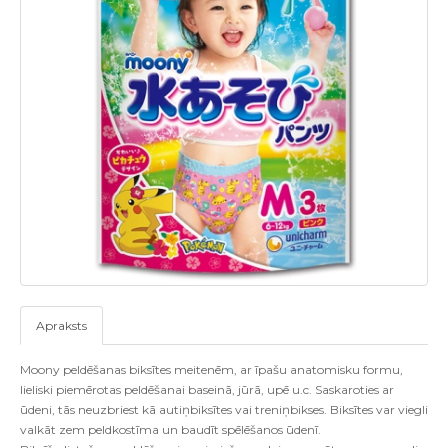
Apraksts
Moony peldēšanas biksītes meitenēm, ar īpašu anatomisku formu,
lieliski piemērotas peldēšanai baseinā, jūrā, upē u.c. Saskaroties ar
ūdeni, tās neuzbriest kā autiņbiksītes vai treniņbikses. Biksītes var viegli
valkāt zem peldkostīma un baudīt spēlēšanos ūdenī.