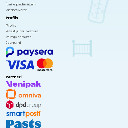
Īpašie piedāvājumi
Vietnes karte
Profils
Profils
Pasūtījumu vēsture
Vēlmju saraksts
Jaunumi
Partneri