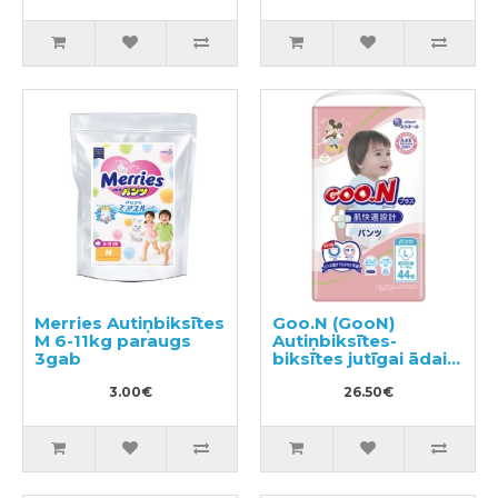
Merries Autiņbiksītes
Goo.N (GooN)
M 6-11kg paraugs
Autiņbiksītes-
3gab
biksītes jutīgai ādai
PL 9-14kg 44gab
3.00€
26.50€