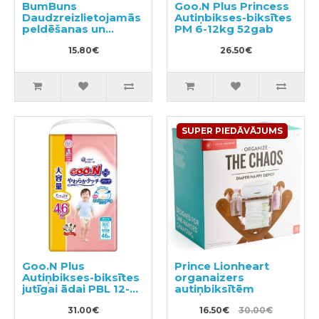
BumBuns
Goo.N Plus Princess
Daudzreizlietojamās
Autiņbikses-biksītes
peldēšanas un
PM 6-12kg 52gab
podiņmācību
autiņbiksīte S 8–11kg
15.80€
26.50€
SUPER PIEDĀVĀJUMS
Goo.N Plus
Prince Lionheart
Autiņbikses-biksītes
organaizers
jutīgai ādai PBL 12-
autiņbiksītēm
22kg 46gab
31.00€
16.50€
30.00€