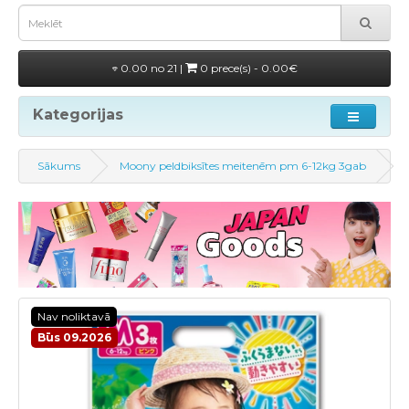
0.00 no 21 |
0 prece(s) - 0.00€
Kategorijas
Sākums
Moony peldbiksītes meitenēm pm 6-12kg 3gab
Nav noliktavā
Būs 09.2026