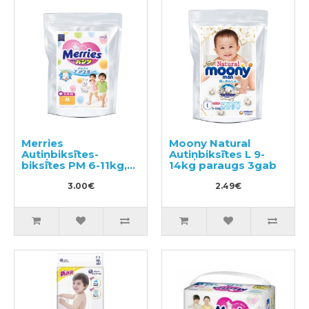
Merries
Moony Natural
Autiņbiksītes-
Autiņbiksītes L 9-
biksītes PM 6-11kg,
14kg paraugs 3gab
paraugs 3gab
3.00€
2.49€