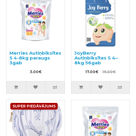
Merries Autiņbiksītes
JoyBerry
S 4-8kg paraugs
Autiņbiksītes S 4–
3gab
8kg 56gab
3.00€
17.00€
19.00€
SUPER PIEDĀVĀJUMS