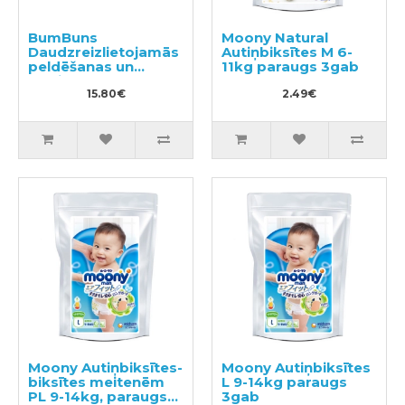
BumBuns
Moony Natural
Daudzreizlietojamās
Autiņbiksītes M 6-
peldēšanas un
11kg paraugs 3gab
podiņmācību
autiņbiksīte M 11–15
15.80€
2.49€
kg
Moony Autiņbiksītes-
Moony Autiņbiksītes
biksītes meitenēm
L 9-14kg paraugs
PL 9-14kg, paraugs
3gab