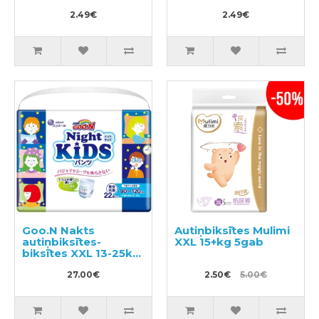
3gab
2.49€
2.49€
Goo.N Nakts
Autiņbiksītes Mulimi
autiņbiksītes-
XXL 15+kg 5gab
biksītes XXL 13-25kg
22gab
27.00€
2.50€
5.00€