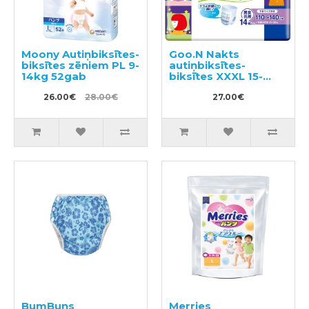
Moony Autiņbiksītes-
Goo.N Nakts
biksītes zēniem PL 9-
autiņbiksītes-
14kg 52gab
biksītes XXXL 15-
35kg 14gab
26.00€
28.00€
27.00€
BumBuns
Merries