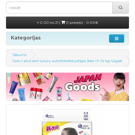
0.00 no 21 |
0 prece(s) - 0.00€
Kategorijas
Sākums
Goo.n plus skin luxury autiņbiksītes jutīgai ādai l 9–14 kg 42gab