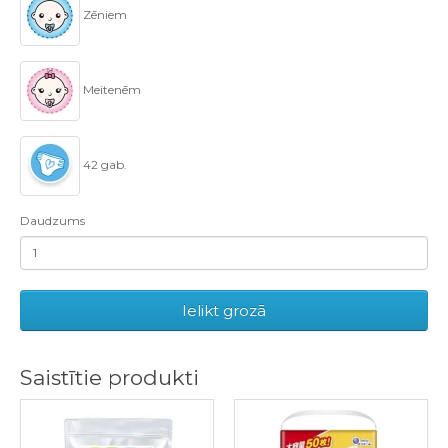
Zēniem
Meitenēm
42 gab.
Daudzums
Ielikt grozā
Saistītie produkti