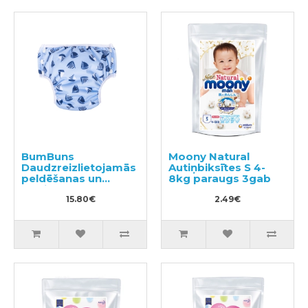
BumBuns
Moony Natural
Daudzreizlietojamās
Autiņbiksītes S 4-
peldēšanas un
8kg paraugs 3gab
podiņmācību
autiņbiksīte L 14–
15.80€
2.49€
20kg