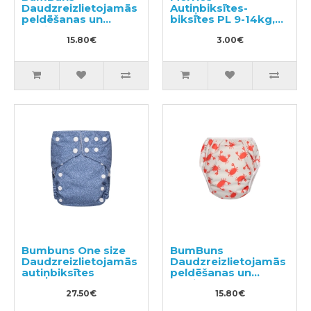
Daudzreizlietojamās
Autiņbiksītes-
peldēšanas un
biksītes PL 9-14kg,
podiņmācību
paraugs 3gab
autiņbiksīte L 14–
15.80€
3.00€
20kg
Bumbuns One size
BumBuns
Daudzreizlietojamās
Daudzreizlietojamās
autiņbiksītes
peldēšanas un
podiņmācību
27.50€
autiņbiksīte L 14–
15.80€
20kg