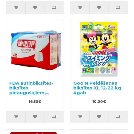
FDA autiņbiksītes-
Goo.N Peldēšanas
biksītes
biksītes XL 12-22 kg
pieaugušajiem,
4gab
izmērs L 15 gab
16.50€
10.00€