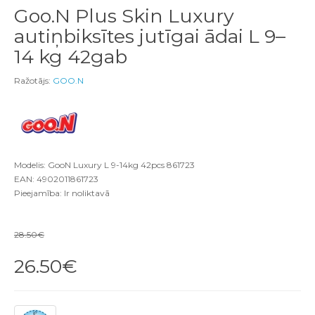
Goo.N Plus Skin Luxury
autiņbiksītes jutīgai ādai L 9–
14 kg 42gab
Ražotājs:
GOO.N
Modelis: GooN Luxury L 9-14kg 42pcs 861723
EAN: 4902011861723
Pieejamība: Ir noliktavā
28.50€
26.50€