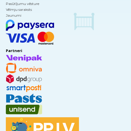
Pasūtījumu vēsture
Vēlmju saraksts
Jaunumi
Partneri