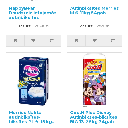
HappyBear
Autiņbiksītes Merries
Daudzreizlietojamās
M 6-11kg 54gab
autiņbiksītes
12.00€
20.00€
22.00€
25.99€
Merries Nakts
Goo.N Plus Disney
autiņbiksītes-
Autiņbikses-biksītes
biksītes PL 9–15 kg
BIG 13-28kg 34gab
34gab