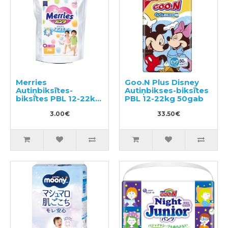
Merries
Goo.N Plus Disney
Autiņbiksītes-
Autiņbikses-biksītes
biksītes PBL 12-22kg
PBL 12-22kg 50gab
paraugs 3gab
3.00€
33.50€