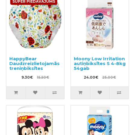
SUPER PIEDĀVĀJUMS
HappyBear
Moony Low Irritation
Daudzreizlietojamās
autiņbiksītes S 4-8kg
treniņbiksītes
54gab
9.30€
15.50€
24.00€
25.00€