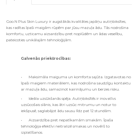
Goo.N Plus Skin Luxury ir augstākās kvalitātes japāņu autiņbiksītes,
kas radītas īpaši maigām rūpēm par jūsu mazuļa ādu. Tās nodrošina
komfortu, uzticamu aizsardzību pret noplūdēm un ādas veselību,
pateicoties unikālajām tehnoloģijām.
Galvenās priekšrocības:
•
Maksimāla maiguma un komforta sajūta. Izgatavotas no
īpaši maigiem materiāliem, kas nodrošina saudzīgu kontaktu
ar mazuļa ādu, samazinot kairinājumu un berzes risku.
•
Ideāla uzsūkšanās spēja. Autiņbiksītēs ir inovatīvs
uzsūcošais slānis, kas ātri uzsūc mitrumu un notur to
iekšpusē, saglabājot ādu sausu līdz pat 12 stundām.
•
Aizsardzība pret nepatīkamām smakām. Īpaša
tehnoloģija efektīvi neitralizē smakas un novērš to
izplatīšanos.