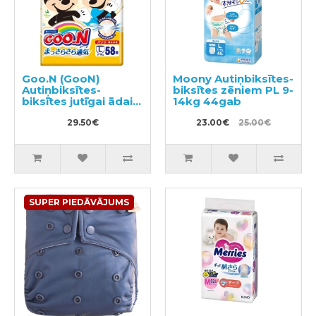
Goo.N (GooN)
Moony Autiņbiksītes-
Autiņbiksītes-
biksītes zēniem PL 9-
biksītes jutīgai ādai
14kg 44gab
PL 9-14kg 58gab
29.50€
23.00€
25.00€
SUPER PIEDĀVĀJUMS