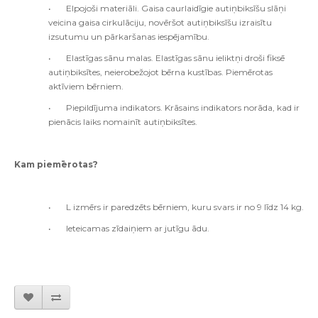
•
Elpojoši materiāli. Gaisa caurlaidīgie autiņbiksīšu slāņi
veicina gaisa cirkulāciju, novēršot autiņbiksīšu izraisītu
izsutumu un pārkaršanas iespējamību.
•
Elastīgas sānu malas. Elastīgas sānu ieliktņi droši fiksē
autiņbiksītes, neierobežojot bērna kustības. Piemērotas
aktīviem bērniem.
•
Piepildījuma indikators. Krāsains indikators norāda, kad ir
pienācis laiks nomainīt autiņbiksītes.
Kam piemērotas?
•
L
izmērs ir paredzēts bērniem, kuru svars ir no 9 līdz 14 kg.
•
Ieteicamas zīdaiņiem ar jutīgu ādu.