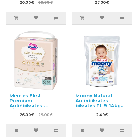
26.00€
29.00€
27.00€
Merries First
Moony Natural
Premium
Autiņbiksītes-
Autiņbiksītes-
biksītes PL 9-14kg
biksītes PS 4-8kg
paraugs 3gab
52gab
26.00€
29.00€
2.49€