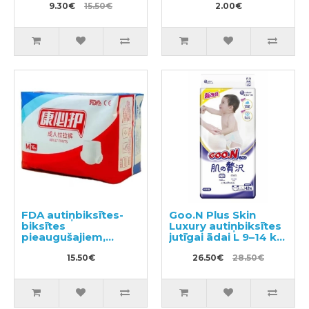
9.30€
15.50€
2.00€
FDA autiņbiksītes-
Goo.N Plus Skin
biksītes
Luxury autiņbiksītes
pieaugušajiem,
jutīgai ādai L 9–14 kg
izmērs M 16gab
42gab
15.50€
26.50€
28.50€