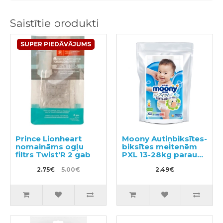
Saistītie produkti
SUPER PIEDĀVĀJUMS
Prince Lionheart
Moony Autiņbiksītes-
nomaināms ogļu
biksītes meitenēm
filtrs Twist'R 2 gab
PXL 13-28kg paraugs
3gab
2.75€
5.00€
2.49€