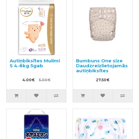
Autiņbiksītes Mulimi
Bumbuns One size
S 4-8kg 5gab
Daudzreizlietojamās
autiņbiksītes
4.00€
5.00€
27.50€