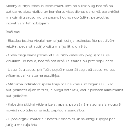
Moony autiņbiksītes–biksītes mazuļiem no 4 līdz 8 kg nodrošina
uzticamu aizsardzību un komfortu visas dienas garumā, garantējot
maksimālu sausumu un pasargājot no noplūdēm, pateicoties
inovatīvām tehnoloģijām.
Īpašības:
• Elastīga jostiņa vieglai nomaiņai: jostiņa izstiepjas līdz pat divām
reizēm, padarot autiņbiksīšu maiņu ātru un ērtu.
• Cieša piegulšana jostasvietā: autiņbiksītes labi pieguļ mazuļa
viduklim un neslīd, nodrošinot drošu aizsardzību pret noplūdēm.
• Uztur ādu sausu: pilnībā elpojoši materiāli saglabā sausumu pat
svīšanas vai karstuma apstākļos.
• Mitruma indikators: īpaša līnija maina krāsu uz zilganzaļu, kad
autiņbiksītes kļūst mitras, lai viegli noteiktu, kad ir pienācis laiks mainīt
autiņbiksītes.
• Kabatiņa šķidrai vēdera izejai: apaļa, paplašināma zona aizmugurē
novērš noplūdes un sniedz papildu aizsardzību.
• Hipoalerģiski materiāli: nesatur piedevas un saudzīgi rūpējas par
jutīgu mazuļa ādu.