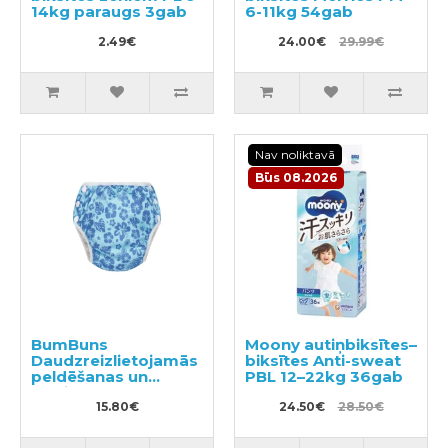
14kg paraugs 3gab
6-11kg 54gab
2.49€
24.00€
29.99€
Nav noliktavā
Būs 08.2026
BumBuns
Moony autiņbiksītes–
Daudzreizlietojamās
biksītes Anti-sweat
peldēšanas un
PBL 12–22kg 36gab
podiņmācību
autiņbiksīte M 11–15
15.80€
24.50€
28.50€
kg