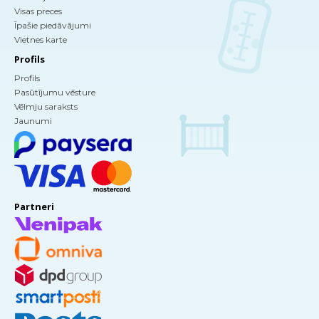
Visas preces
Īpašie piedāvājumi
Vietnes karte
Profils
Profils
Pasūtījumu vēsture
Vēlmju saraksts
Jaunumi
Partneri