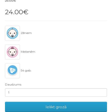
25.00€
24.00€
Zēniem
Meitenēm
54 gab.
Daudzums
Ielikt grozā