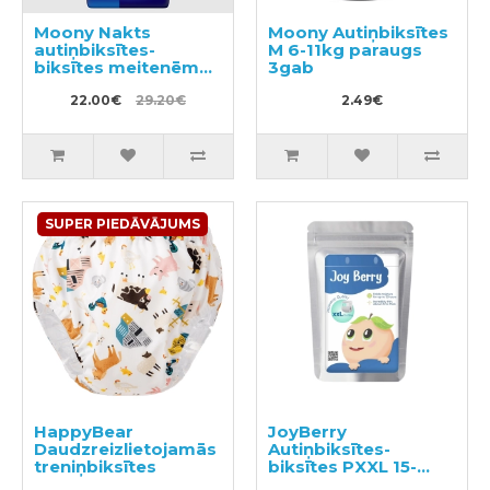
Moony Nakts
Moony Autiņbiksītes
autiņbiksītes-
M 6-11kg paraugs
biksītes meitenēm
3gab
XL 13-28kg 22gab
22.00€
29.20€
2.49€
SUPER PIEDĀVĀJUMS
HappyBear
JoyBerry
Daudzreizlietojamās
Autiņbiksītes-
treniņbiksītes
biksītes PXXL 15-
28kg paraugs 3gab