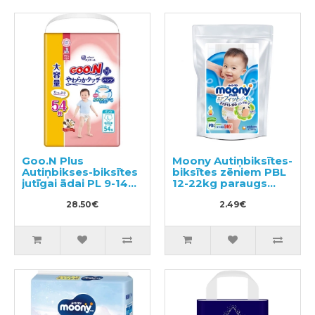
Goo.N Plus
Moony Autiņbiksītes-
Autiņbikses-biksītes
biksītes zēniem PBL
jutīgai ādai PL 9-14kg
12-22kg paraugs
54gab
3gab
28.50€
2.49€