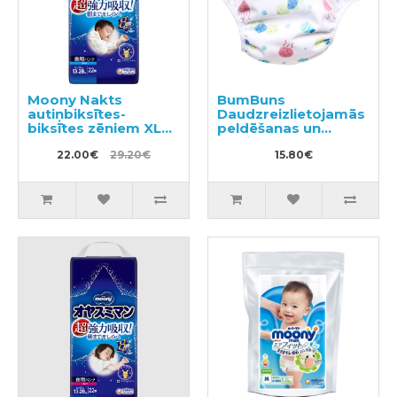
Moony Nakts
BumBuns
autiņbiksītes-
Daudzreizlietojamās
biksītes zēniem XL
peldēšanas un
13-28kg 22gab
podiņmācību
22.00€
29.20€
autiņbiksīte L 14–
15.80€
20kg