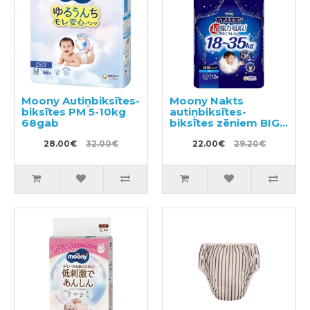
Moony Autiņbiksītes-
Moony Nakts
biksītes PM 5-10kg
autiņbiksītes-
68gab
biksītes zēniem BIG
18-35kg 12gab
28.00€
32.00€
22.00€
29.20€