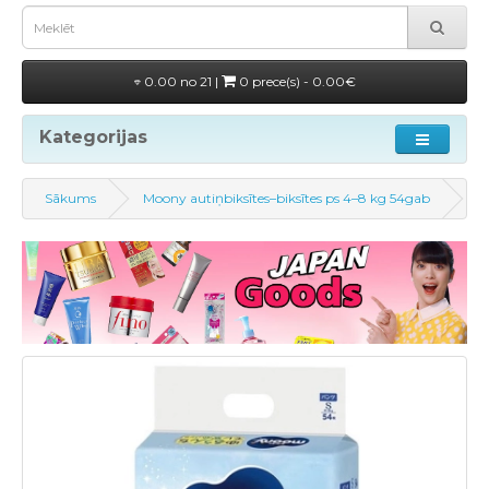
0.00 no 21 |
0 prece(s) - 0.00€
Kategorijas
Sākums
Moony autiņbiksītes–biksītes ps 4–8 kg 54gab