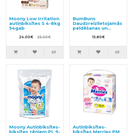
Moony Low Irritation
BumBuns
autiņbiksītes S 4-8kg
Daudzreizlietojamās
54gab
peldēšanas un
podiņmācību
24.00€
25.00€
autiņbiksīte L 14–
15.80€
20kg
Moony Autiņbiksītes-
Autiņbiksītes-
biksītes zēniem PL 9-
biksītes Merries PM