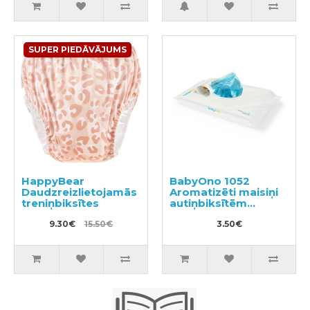
SUPER PIEDĀVĀJUMS
HappyBear
BabyOno 1052
Daudzreizlietojamās
Aromatizēti maisiņi
treniņbiksītes
autiņbiksītēm
100gab
9.30€
15.50€
3.50€