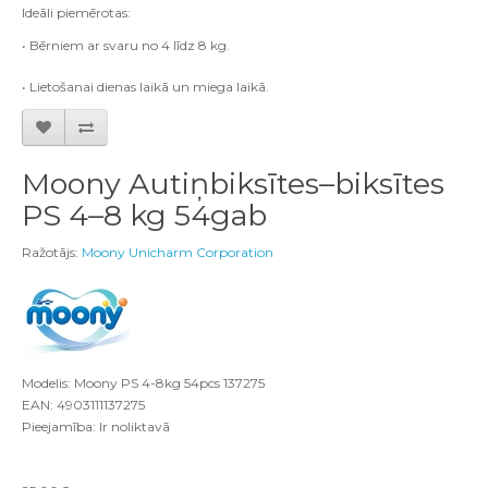
Ideāli piemērotas:
• Bērniem ar svaru no 4 līdz 8 kg.
• Lietošanai dienas laikā un miega laikā.
Moony Autiņbiksītes–biksītes
PS 4–8 kg 54gab
Ražotājs:
Moony Unicharm Corporation
Modelis: Moony PS 4-8kg 54pcs 137275
EAN: 4903111137275
Pieejamība: Ir noliktavā