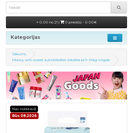
0.00 no 21 |
0 prece(s) - 0.00€
Kategorijas
Sākums
Moony anti-sweat autiņbiksītes–biksītes pl 9–14kg 40gab
Nav noliktavā
Būs 08.2026