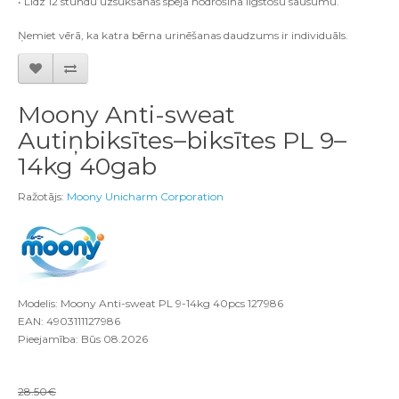
• Līdz 12 stundu uzsūkšanas spēja nodrošina ilgstošu sausumu.
Ņemiet vērā, ka katra bērna urinēšanas daudzums ir individuāls.
Moony Anti-sweat
Autiņbiksītes–biksītes PL 9–
14kg 40gab
Ražotājs:
Moony Unicharm Corporation
Modelis: Moony Anti-sweat PL 9-14kg 40pcs 127986
EAN: 4903111127986
Pieejamība: Būs 08.2026
28.50€