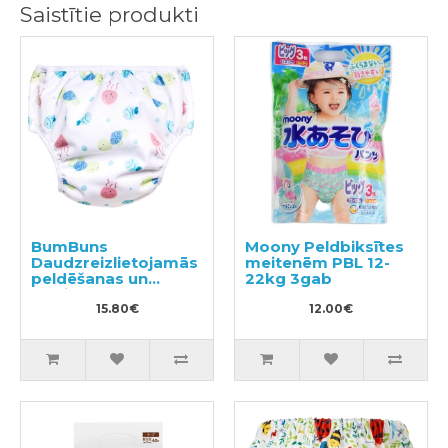
Saistītie produkti
BumBuns
Moony Peldbiksītes
Daudzreizlietojamās
meitenēm PBL 12-
peldēšanas un
22kg 3gab
podiņmācību
autiņbiksīte L 14–
15.80€
12.00€
20kg