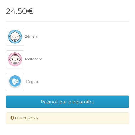
24.50€
Zēniem
Meitenēm
40 gab.
Paziņot par pieejamību
Būs 08.2026