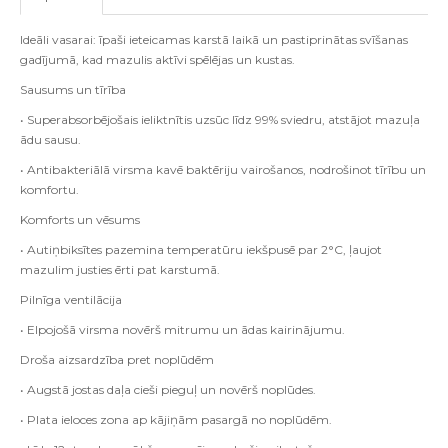
Ideāli vasarai: īpaši ieteicamas karstā laikā un pastiprinātas svīšanas
gadījumā, kad mazulis aktīvi spēlējas un kustas.
Sausums un tīrība
• Superabsorbējošais ieliktnītis uzsūc līdz 99% sviedru, atstājot mazuļa
ādu sausu.
• Antibakteriālā virsma kavē baktēriju vairošanos, nodrošinot tīrību un
komfortu.
Komforts un vēsums
• Autiņbiksītes pazemina temperatūru iekšpusē par 2°C, ļaujot
mazulim justies ērti pat karstumā.
Pilnīga ventilācija
• Elpojošā virsma novērš mitrumu un ādas kairinājumu.
Droša aizsardzība pret noplūdēm
• Augstā jostas daļa cieši pieguļ un novērš noplūdes.
• Plata ieloces zona ap kājiņām pasargā no noplūdēm.