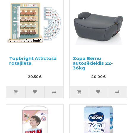
Topbright Attīstošā
Zopa Bērnu
rotaļlieta
autosēdeklis 22-
36kg
20.50€
40.00€