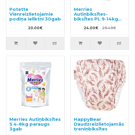
Potette
Merries
Vienreizlietojamie
Autiņbiksītes-
podiņa ieliktņi 30gab
biksītes PL 9-14kg
44gab
20.00€
24.00€
29.49€
Merries Autiņbiksītes
HappyBear
S 4-8kg paraugs
Daudzreizlietojamās
3gab
treniņbiksītes