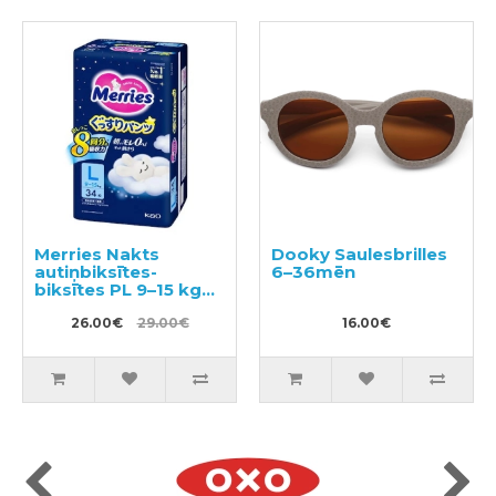
Merries Nakts
Dooky Saulesbrilles
autiņbiksītes-
6–36mēn
biksītes PL 9–15 kg
34gab
26.00€
29.00€
16.00€