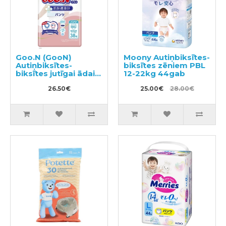
Goo.N (GooN)
Moony Autiņbiksītes-
Autiņbiksītes-
biksītes zēniem PBL
biksītes jutīgai ādai
12-22kg 44gab
PBL 12-20kg 38gab
26.50€
25.00€
28.00€