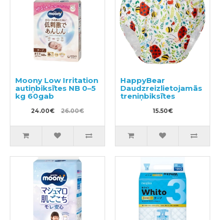
Moony Low Irritation
HappyBear
autiņbiksītes NB 0–5
Daudzreizlietojamās
kg 60gab
treniņbiksītes
24.00€
26.00€
15.50€