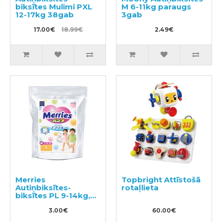
biksītes Mulimi PXL
M 6-11kg paraugs
12-17kg 38gab
3gab
17.00€
18.99€
2.49€
Merries
Topbright Attīstošā
Autiņbiksītes-
rotaļlieta
biksītes PL 9-14kg,
paraugs 3gab
3.00€
60.00€