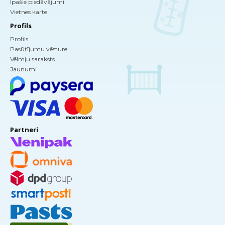
Īpašie piedāvājumi
Vietnes karte
Profils
Profils
Pasūtījumu vēsture
Vēlmju saraksts
Jaunumi
Partneri