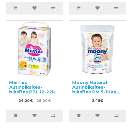
Merries
Moony Natural
Autiņbiksītes-
Autiņbiksītes-
biksītes PBL 12-22kg
biksītes PM 5-10kg
38gab
paraugs 3gab
24.00€
28.00€
2.49€