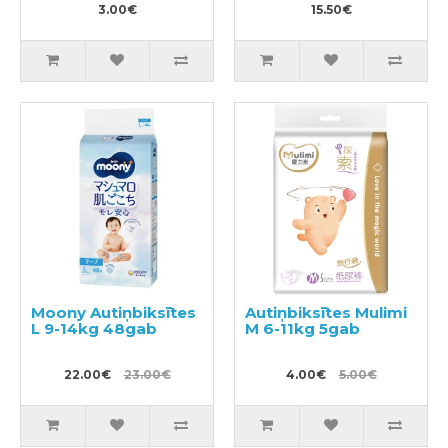
3.00€
15.50€
Moony Autiņbiksītes
Autiņbiksītes Mulimi
L 9-14kg 48gab
M 6-11kg 5gab
22.00€
23.00€
4.00€
5.00€