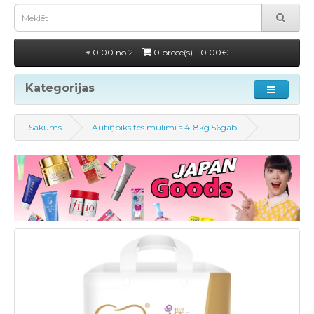
0.00 no 21 |
0 prece(s) - 0.00€
Kategorijas
Sākums
Autiņbiksītes mulimi s 4-8kg 56gab