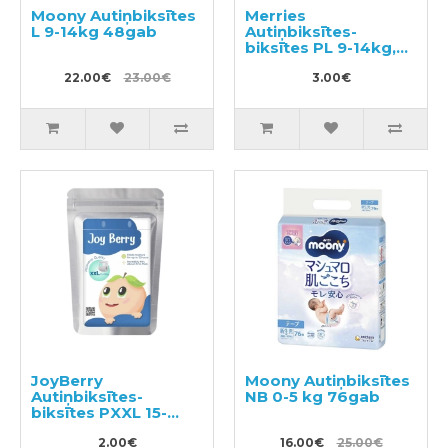
Moony Autiņbiksītes
Merries
L 9-14kg 48gab
Autiņbiksītes-
biksītes PL 9-14kg,
paraugs 3gab
22.00€
23.00€
3.00€
JoyBerry
Moony Autiņbiksītes
Autiņbiksītes-
NB 0-5 kg 76gab
biksītes PXXL 15-
28kg paraugs 3gab
2.00€
16.00€
25.00€