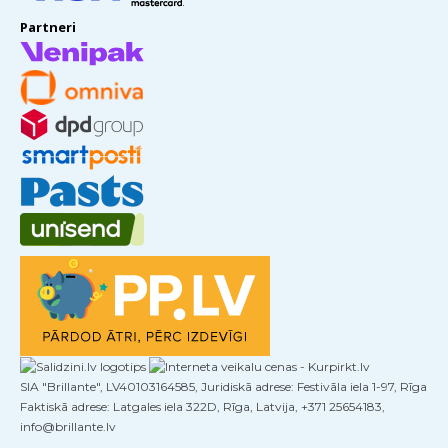
Partneri
SIA "Brillante", LV40103164585, Juridiskā adrese: Festivāla iela 1-97, Rīga
Faktiskā adrese: Latgales iela 322D, Rīga, Latvija, +371 25654183,
info@brillante.lv