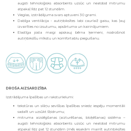
augsti tehnoloģisks absorbents uzsūc un neatdod mitrumu
atpakaļ līdz pat 12 stundām.
Vieglas, izstrādājuma svars aptuveni 30 grami.
Dabīga ventilācija - autiņbiksītes labi caurlaiž gaisu, kas ļauj
izvairīties no izsutumu, apsārtuma un kairinājumiem.
Elastīga josta maigi apskauj bērna ķermeni, nodrošinot
autiņbiksīšu mīkstu un komfortablu piegulšanu.
DROŠA AIZSARDZĪBA
Izstrādājuma īpašības un raksturlielumi:
tekstūras un slāņu sevišķas īpašības sniedz iespēju momentāli
sadalīt un uzsūkt šķidrumu;
mitruma aizslēgšanas (aizturēšanas, bloķēšanas) sistēma –
augsti tehnoloģisks absorbents uzsūc un neatdod mitrumu
atpakaļ līdz pat 12 stundām (mēs iesakām mainīt autiņbiksītes