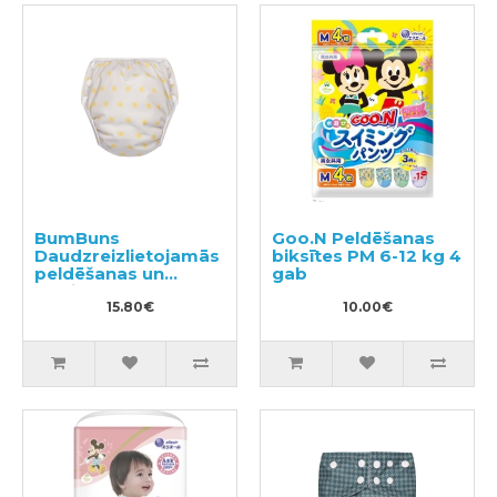
BumBuns
Goo.N Peldēšanas
Daudzreizlietojamās
biksītes PM 6-12 kg 4
peldēšanas un
gab
podiņmācību
autiņbiksīte M 11–15
15.80€
10.00€
kg