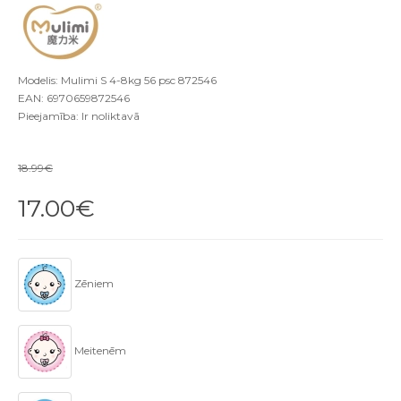
Modelis: Mulimi S 4-8kg 56 psc 872546
EAN: 6970659872546
Pieejamība: Ir noliktavā
18.99€
17.00€
Zēniem
Meitenēm