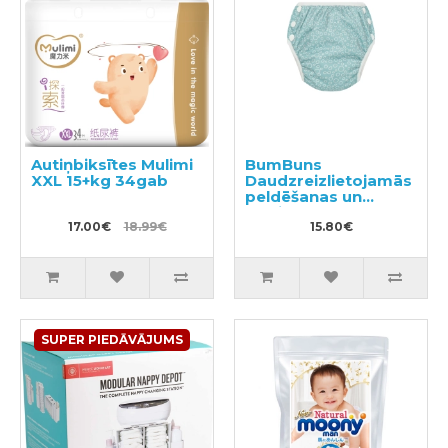
Autiņbiksītes Mulimi
BumBuns
XXL 15+kg 34gab
Daudzreizlietojamās
peldēšanas un
podiņmācību
17.00€
18.99€
autiņbiksīte M 11–15
15.80€
kg
SUPER PIEDĀVĀJUMS