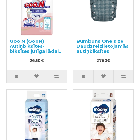
Goo.N (GooN)
Bumbuns One size
Autiņbiksītes-
Daudzreizlietojamās
biksītes jutīgai ādai
autiņbiksītes
PL 9-14kg 44gab
26.50€
27.50€