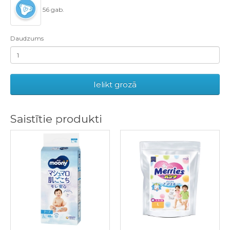
56 gab.
Daudzums
Ielikt grozā
Saistītie produkti