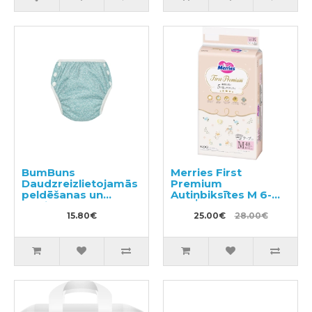
BumBuns
Merries First
Daudzreizlietojamās
Premium
peldēšanas un
Autiņbiksītes M 6-
podiņmācību
11kg 48gab
autiņbiksīte L 14–
15.80€
25.00€
28.00€
20kg