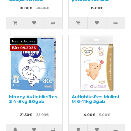
peldēšanai
podiņmācību
10.80€
18.00€
autiņbiksīte M 11–15
15.80€
kg
Nav noliktavā
Būs 09.2026
Moony Autiņbiksītes
Autiņbiksītes Mulimi
S 4-8kg 80gab
M 6-11kg 5gab
21.50€
25.99€
4.00€
5.00€