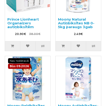
Prince Lionheart
Moony Natural
Organaizers
Autiņbiksītes NB 0-
autiņbiksītēm
5kg paraugs 3gab
20.90€
38.00€
2.49€
Nav noliktavā
Būs 09.2026
Moony Peldbiksītes
Moony Autiņbiksītes-