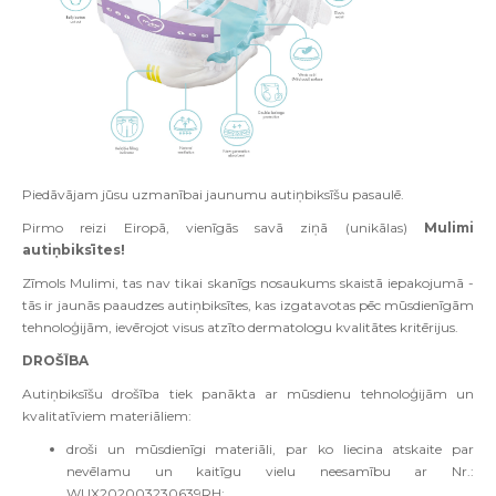
Piedāvājam jūsu uzmanībai jaunumu autiņbiksīšu pasaulē.
Pirmo reizi Eiropā, vienīgās savā ziņā (unikālas)
Mulimi
autiņbiksītes!
Zīmols Mulimi, tas nav tikai skanīgs nosaukums skaistā iepakojumā -
tās ir jaunās paaudzes autiņbiksītes, kas izgatavotas pēc mūsdienīgām
tehnoloģijām, ievērojot visus atzīto dermatologu kvalitātes kritērijus.
DROŠĪBA
Autiņbiksīšu drošība tiek panākta ar mūsdienu tehnoloģijām un
kvalitatīviem materiāliem:
droši un mūsdienīgi materiāli, par ko liecina atskaite par
nevēlamu un kaitīgu vielu neesamību ar Nr.:
WUX202003230639RH;