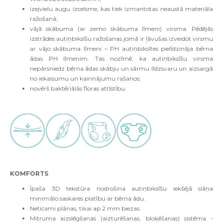
izejvielu augu izcelsme, kas tiek izmantotas neaustā materiāla
ražošanā;
vājā skābuma (ar zemo skābuma līmeni) virsma. Pēdējās
izstrādes autiņbiksīšu ražošanas jomā ir ļāvušas izveidot virsmu
ar vājo skābuma līmeni – PH autiņbiksītes pielīdzināja bērna
ādas PH līmenim. Tas nozīmē, ka autiņbiksīšu virsma
nepārsniedz bērna ādas skābju un sārmu līdzsvaru un aizsargā
no iekaisumu un kairinājumu rašanos;
novērš baktēriālās floras attīstību.
KOMFORTS
Īpaša 3D tekstūra nodrošina autiņbiksīšu iekšējā slāņa
minimālo saskares platību ar bērna ādu.
Neticami plānas, tikai ap 2 mm biezas.
Mitruma aizslēgšanas (aizturēšanas, bloķēšanas) sistēma -