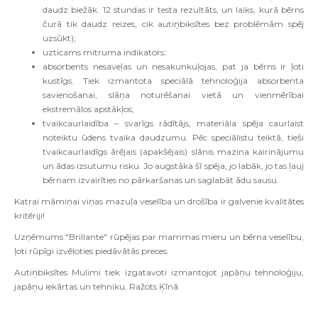
daudz biežāk. 12 stundas ir testa rezultāts, un laiks, kurā bērns
čurā tik daudz reizes, cik autiņbiksītes bez problēmām spēj
uzsūkt);
uzticams mitruma indikators;
absorbents nesaveļas un nesakunkuļojas, pat ja bērns ir ļoti
kustīgs. Tiek izmantota speciālā tehnoloģija absorbenta
savienošanai, slāņa noturēšanai vietā un vienmērībai
ekstremālos apstākļos;
tvaikcaurlaidība – svarīgs rādītājs, materiāla spēja caurlaist
noteiktu ūdens tvaika daudzumu. Pēc speciālistu teiktā, tieši
tvaikcaurlaidīgs ārējais (apakšējais) slānis mazina kairinājumu
un ādas izsutumu risku. Jo augstāka šī spēja, jo labāk, jo tas ļauj
bērnam izvairīties no pārkaršanas un saglabāt ādu sausu.
Katrai māmiņai viņas mazuļa veselība un drošība ir galvenie kvalitātes
kritēriji!
Uzņēmums "Brillante" rūpējas par mammas mieru un bērna veselību,
ļoti rūpīgi izvēloties piedāvātās preces.
Autiņbiksītes Mulimi tiek izgatavoti izmantojot japāņu tehnoloģiju,
japāņu iekārtas un tehniku. Ražots
Ķīnā.