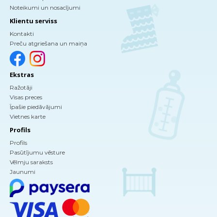
Noteikumi un nosacījumi
Klientu serviss
Kontakti
Preču atgriešana un maiņa
Ekstras
Ražotāji
Visas preces
Īpašie piedāvājumi
Vietnes karte
Profils
Profils
Pasūtījumu vēsture
Vēlmju saraksts
Jaunumi