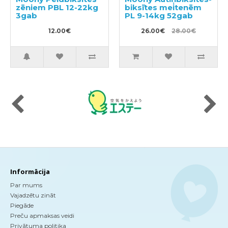
zēniem PBL 12-22kg
biksītes meitenēm
3gab
PL 9-14kg 52gab
12.00€
26.00€
28.00€
Informācija
Par mums
Vajadzētu zināt
Piegāde
Preču apmaksas veidi
Privātuma politika