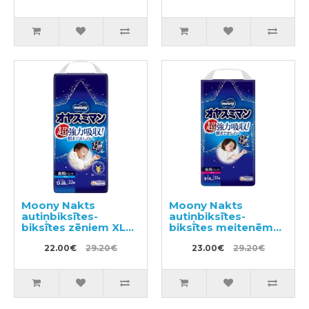
Moony Nakts
Moony Nakts
autiņbiksītes-
autiņbiksītes-
biksītes zēniem XL
biksītes meitenēm
13-28kg 22gab
PL 9-14kg 30gab
22.00€
29.20€
23.00€
29.20€