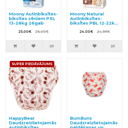
Moony Autiņbiksītes-
Moony Natural
biksītes zēniem PXL
Autiņbiksītes-
13-28kg 26gab
biksītes PBL 12-22kg
32gab
25.00€
26.00€
24.00€
24.99€
SUPER PIEDĀVĀJUMS
HappyBear
BumBuns
Daudzreizlietojamās
Daudzreizlietojamās
autiņbiksītes
peldēšanas un