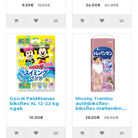
36gab
9.30€
15.50€
24.00€
24.99€
Goo.N Peldēšanas
Moony Treniņu
biksītes XL 12-22 kg
autiņbiksītes-
4gab
biksītes meitenēm,
bērna pieradināšanai
10.00€
tualetei BIG 12-22kg
26.00€
28.00€
30gab