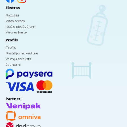
Ekstras
Ražotāji
Visas preces
Īpašie piedāvājumi
Vietnes karte
Profils
Profils
Pasūtījumu vēsture
Vēlmju saraksts
Jaunumi
Partneri