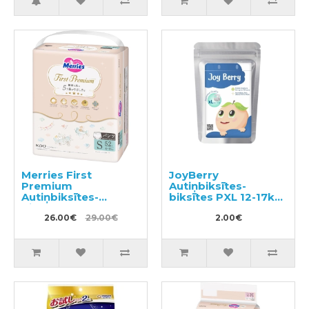
Merries First
JoyBerry
Premium
Autiņbiksītes-
Autiņbiksītes-
biksītes PXL 12-17kg
biksītes PS 4-8kg
paraugs 3gab
52gab
26.00€
29.00€
2.00€