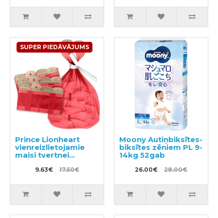
SUPER PIEDĀVĀJUMS
Prince Lionheart
Moony Autiņbiksītes-
vienreizlietojamie
biksītes zēniem PL 9-
maisi tvertnei
14kg 52gab
Twist'R
9.63€
17.50€
26.00€
28.00€