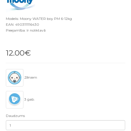
Modelis: Moony WATER boy PM 6-12kg
EAN: 4903111116430
Pieejamība: Ir noliktavā
12.00€
Zēniem
3 gab.
Daudzums