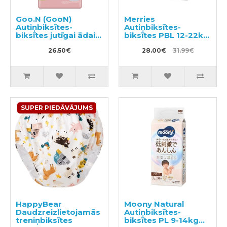
Goo.N (GooN)
Merries
Autiņbiksītes-
Autiņbiksītes-
biksītes jutīgai ādai
biksītes PBL 12-22kg
PBL 12-20kg 38gab
46gab
26.50€
28.00€
31.99€
SUPER PIEDĀVĀJUMS
HappyBear
Moony Natural
Daudzreizlietojamās
Autiņbiksītes-
treniņbiksītes
biksītes PL 9-14kg