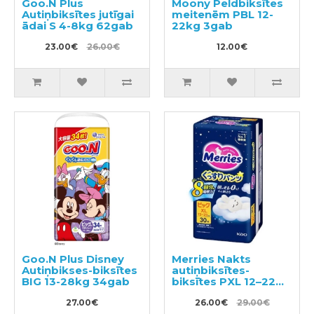
Goo.N Plus
Moony Peldbiksītes
Autiņbiksītes jutīgai
meitenēm PBL 12-
ādai S 4-8kg 62gab
22kg 3gab
23.00€
26.00€
12.00€
Goo.N Plus Disney
Merries Nakts
Autiņbikses-biksītes
autiņbiksītes-
BIG 13-28kg 34gab
biksītes PXL 12–22
kg 30gab
27.00€
26.00€
29.00€