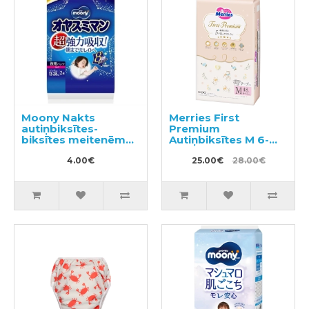
Moony Nakts
Merries First
autiņbiksītes-
Premium
biksītes meitenēm
Autiņbiksītes M 6-
XL 13-28kg 2gab
11kg 48gab
4.00€
25.00€
28.00€