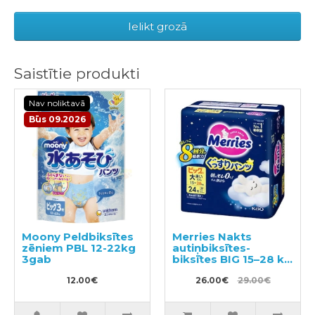
Ielikt grozā
Saistītie produkti
Nav noliktavā
Būs 09.2026
Moony Peldbiksītes
Merries Nakts
zēniem PBL 12-22kg
autiņbiksītes-
3gab
biksītes BIG 15–28 kg
24gab
12.00€
26.00€
29.00€