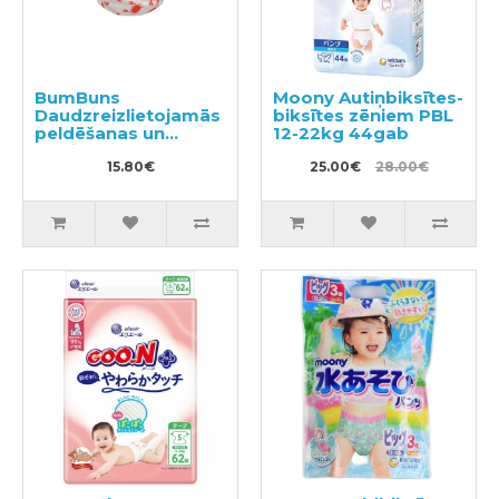
BumBuns
Moony Autiņbiksītes-
Daudzreizlietojamās
biksītes zēniem PBL
peldēšanas un
12-22kg 44gab
podiņmācību
autiņbiksīte L 14–
15.80€
25.00€
28.00€
20kg