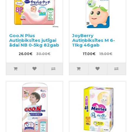
Goo.N Plus
JoyBerry
Autiņbiksītes jutīgai
Autiņbiksītes M 6-
ādai NB 0-5kg 82gab
11kg 46gab
26.00€
30.00€
17.00€
19.00€