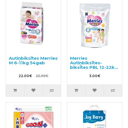
Autiņbiksītes Merries
Merries
M 6-11kg 54gab
Autiņbiksītes-
biksītes PBL 12-22kg
paraugs 3gab
22.00€
25.99€
3.00€