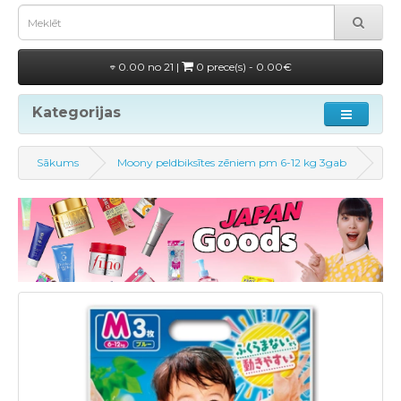
0.00 no 21 |
0 prece(s) - 0.00€
Kategorijas
Sākums
Moony peldbiksītes zēniem pm 6-12 kg 3gab