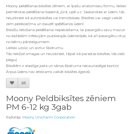
Moony peldēšanas biksītes zēniem, ar īpašu anatomisku formu, lieliski
piemērotas peldēšanai baseinā, jūrā, upē u.c. Saskaroties ar ūdeni, tās
neuzbriest kā autiņbiksītes vai treniņbikses. Biksītes var viegli valkāt
zem peldkostīma un baudīt spēlēšanos ūdenī.
Biksīšu lietošana peldēšanai nepieciešama, lai pasargātu savu mazuli
no dažādām infekcijām publiskajās ūdenstilpēs, kā arī pasargātu citus
no bērnu pārsteigumiem.
Lieliski uzsūc un aiztur šķidrumu.
Tās nekļūst smagas un neuzbriest, tāpat kā parastas biksītes, tās cieši
pieguļ.
Biksītēm ir elastīga josta un sānos šķidruma necaurlaidīgie bortiņi.
Ārpus ūdens nav ieteicams valkāt biksītes ilgstoši.
Moony Peldbiksītes zēniem
PM 6-12 kg 3gab
Ražotājs:
Moony Unicharm Corporation