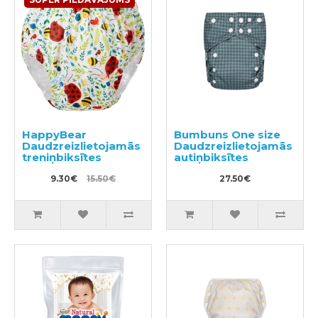
HappyBear
Bumbuns One size
Daudzreizlietojamās
Daudzreizlietojamās
treniņbiksītes
autiņbiksītes
9.30€
15.50€
27.50€