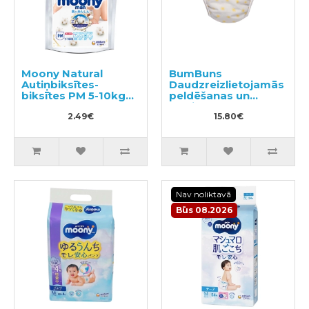
Moony Natural
BumBuns
Autiņbiksītes-
Daudzreizlietojamās
biksītes PM 5-10kg
peldēšanas un
paraugs 3gab
podiņmācību
2.49€
autiņbiksīte M 11–15
15.80€
kg
Nav noliktavā
Būs 08.2026