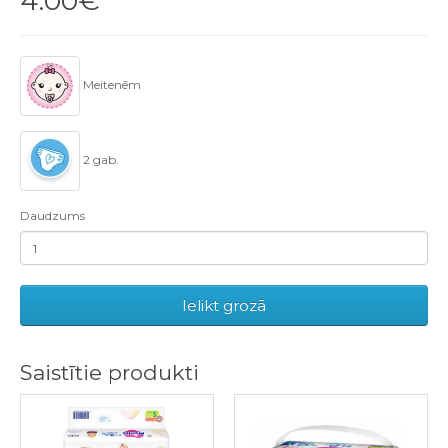
4.00€
Meitenēm
2 gab.
Daudzums
Ielikt grozā
Saistītie produkti