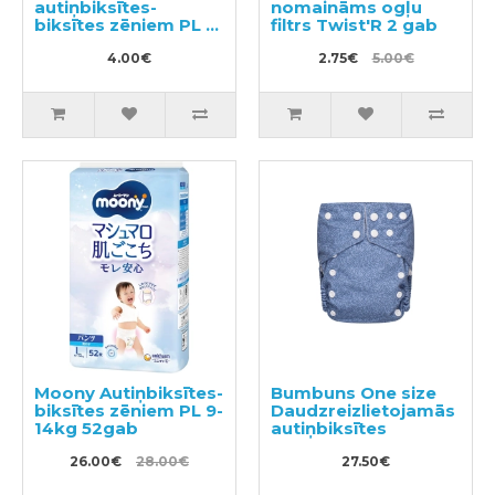
autiņbiksītes-
nomaināms ogļu
biksītes zēniem PL 9-
filtrs Twist'R 2 gab
14kg 3gab
4.00€
2.75€
5.00€
Moony Autiņbiksītes-
Bumbuns One size
biksītes zēniem PL 9-
Daudzreizlietojamās
14kg 52gab
autiņbiksītes
26.00€
28.00€
27.50€