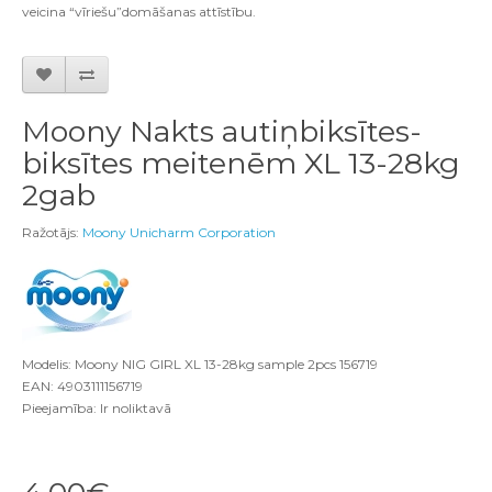
veicina “vīriešu”domāšanas attīstību.
Moony Nakts autiņbiksītes-
biksītes meitenēm XL 13-28kg
2gab
Ražotājs:
Moony Unicharm Corporation
Modelis: Moony NIG GIRL XL 13-28kg sample 2pcs 156719
EAN: 4903111156719
Pieejamība: Ir noliktavā