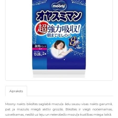
Apraksts
Moony nakts biksītes saglabā mazuļa ādu sausu visas nakts garumā,
pat ja mazulis miegā aktīvi grozās. Biksītes ir viegli noņemamas,
uzvelkamas, neslīd uz leju un neierobežo mazuļa kustības miega laikā.