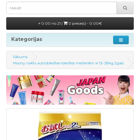
0.00 no 21 |
0 prece(s) - 0.00€
Kategorijas
Sākums
Moony nakts autiņbiksītes-biksītes meitenēm xl 13-28kg 2gab