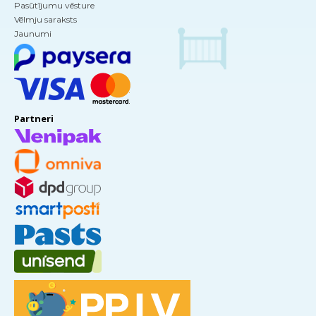
Pasūtījumu vēsture
Vēlmju saraksts
Jaunumi
Partneri