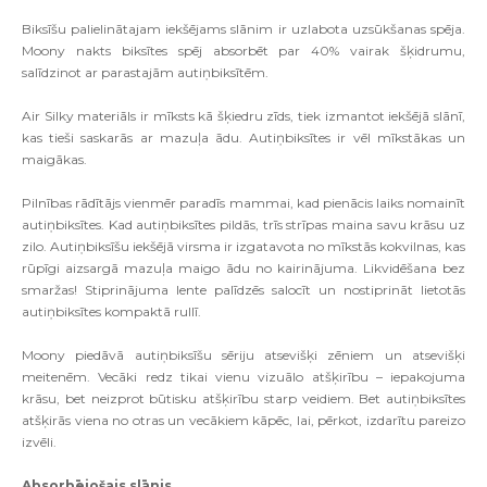
Biksīšu palielinātajam iekšējams slānim ir uzlabota uzsūkšanas spēja.
Moony nakts biksītes spēj absorbēt par 40% vairak šķidrumu,
salīdzinot ar parastajām autiņbiksītēm.
Air Silky materiāls ir mīksts kā šķiedru zīds, tiek izmantot iekšējā slānī,
kas tieši saskarās ar mazuļa ādu. Autiņbiksītes ir vēl mīkstākas un
maigākas.
Pilnības rādītājs vienmēr paradīs mammai, kad pienācis laiks nomainīt
autiņbiksītes. Kad autiņbiksītes pildās, trīs strīpas maina savu krāsu uz
zilo. Autiņbiksīšu iekšējā virsma ir izgatavota no mīkstās kokvilnas, kas
rūpīgi aizsargā mazuļa maigo ādu no kairinājuma. Likvidēšana bez
smaržas! Stiprinājuma lente palīdzēs salocīt un nostiprināt lietotās
autiņbiksītes kompaktā rullī.
Moony piedāvā autiņbiksīšu sēriju atsevišķi zēniem un atsevišķi
meitenēm. Vecāki redz tikai vienu vizuālo atšķirību – iepakojuma
krāsu, bet neizprot būtisku atšķirību starp veidiem. Bet autiņbiksītes
atšķirās viena no otras un vecākiem kāpēc, lai, pērkot, izdarītu pareizo
izvēli.
Absorbējošais slānis