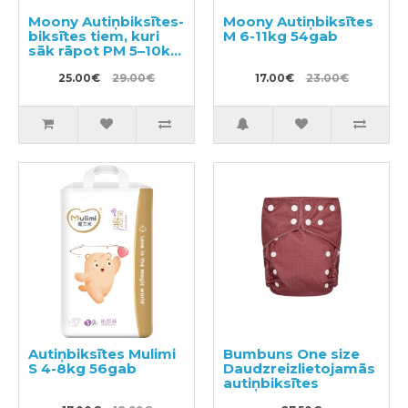
Moony Autiņbiksītes-
Moony Autiņbiksītes
biksītes tiem, kuri
M 6-11kg 54gab
sāk rāpot PM 5–10kg
56gab
25.00€
29.00€
17.00€
23.00€
Autiņbiksītes Mulimi
Bumbuns One size
S 4-8kg 56gab
Daudzreizlietojamās
autiņbiksītes