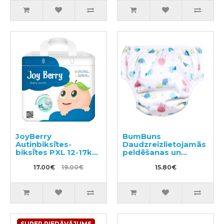
JoyBerry
BumBuns
Autiņbiksītes-
Daudzreizlietojamās
biksītes PXL 12-17kg
peldēšanas un
38gab
podiņmācību
17.00€
19.00€
autiņbiksīte L 14–
15.80€
20kg
SUPER PIEDĀVĀJUMS