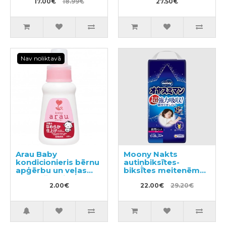
17.00€
18.99€
27.50€
Nav noliktavā
Arau Baby
Moony Nakts
kondicionieris bērnu
autiņbiksītes-
apģērbu un veļas
biksītes meitenēm
mazgāšanai,
XL 13-28kg 22gab
2.00€
paraugs 50ml
22.00€
29.20€