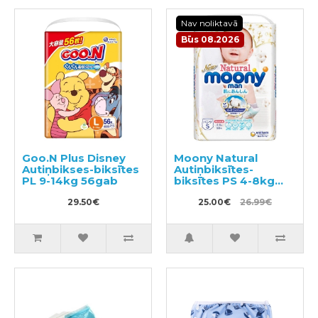
Nav noliktavā
Būs 08.2026
Goo.N Plus Disney
Moony Natural
Autiņbikses-biksītes
Autiņbiksītes-
PL 9-14kg 56gab
biksītes PS 4-8kg
50gab
29.50€
25.00€
26.99€