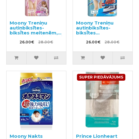
Moony Treniņu
Moony Treniņu
autiņbiksītes-
autiņbiksītes-
biksītes meitenēm,
biksītes
bērna pieradināšanai
zēniem,bērna
tualetei BIG 12-22kg
26.00€
28.00€
pieradināšanai
26.00€
28.00€
30gab
tualetei PL 9-14kg
34gab
SUPER PIEDĀVĀJUMS
Moony Nakts
Prince Lionheart