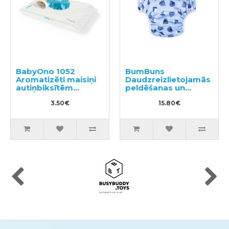
BabyOno 1052
BumBuns
Aromatizēti maisiņi
Daudzreizlietojamās
autiņbiksītēm
peldēšanas un
100gab
podiņmācību
3.50€
autiņbiksīte L 14–
15.80€
20kg