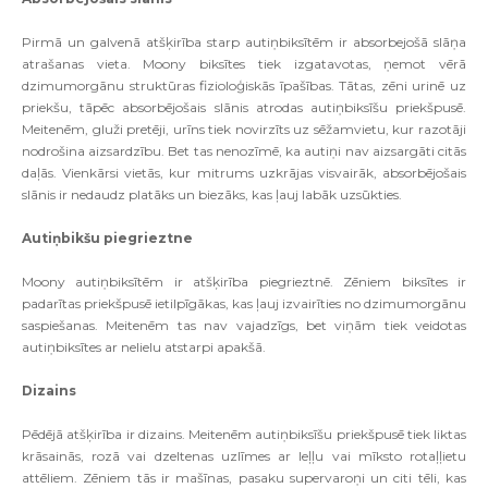
Pirmā un galvenā atšķirība starp autiņbiksītēm ir absorbejošā slāņa
atrašanas vieta. Moony biksītes tiek izgatavotas, ņemot vērā
dzimumorgānu struktūras fizioloģiskās īpašības. Tātas, zēni urinē uz
priekšu, tāpēc absorbējošais slānis atrodas autiņbiksīšu priekšpusē.
Meitenēm, gluži pretēji, urīns tiek novirzīts uz sēžamvietu, kur razotāji
nodrošina aizsardzību. Bet tas nenozīmē, ka autiņi nav aizsargāti citās
daļās. Vienkārsi vietās, kur mitrums uzkrājas visvairāk, absorbējošais
slānis ir nedaudz platāks un biezāks, kas ļauj labāk uzsūkties.
Autiņbikšu piegrieztne
Moony autiņbiksītēm ir atšķirība piegrieztnē. Zēniem biksītes ir
padarītas priekšpusē ietilpīgākas, kas ļauj izvairīties no dzimumorgānu
saspiešanas. Meitenēm tas nav vajadzīgs, bet viņām tiek veidotas
autiņbiksītes ar nelielu atstarpi apakšā.
Dizains
Pēdējā atšķirība ir dizains. Meitenēm autiņbiksīšu priekšpusē tiek liktas
krāsainās, rozā vai dzeltenas uzlīmes ar leļļu vai mīksto rotaļļietu
attēliem. Zēniem tās ir mašīnas, pasaku supervaroņi un citi tēli, kas