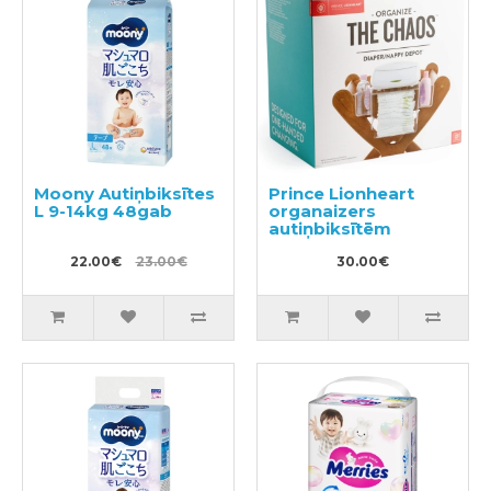
Moony Autiņbiksītes
Prince Lionheart
L 9-14kg 48gab
organaizers
autiņbiksītēm
22.00€
23.00€
30.00€