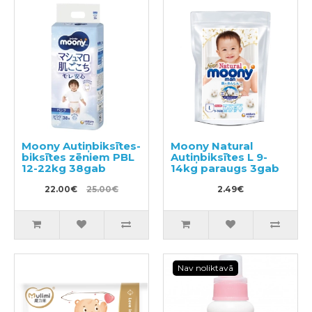
Moony Autiņbiksītes-
Moony Natural
biksītes zēniem PBL
Autiņbiksītes L 9-
12-22kg 38gab
14kg paraugs 3gab
22.00€
25.00€
2.49€
Nav noliktavā