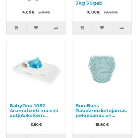
3kg 30gab
4.00€
5.00€
16.00€
18.00€
BabyOno 1052
BumBuns
Aromatizēti maisiņi
Daudzreizlietojamās
autiņbiksītēm
peldēšanas un
100gab
podiņmācību
3.50€
autiņbiksīte M 11–15
15.80€
kg