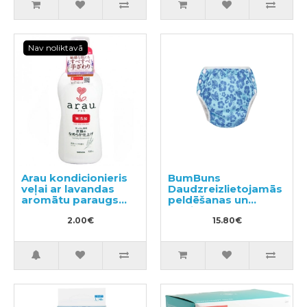
Nav noliktavā
Arau kondicionieris
BumBuns
veļai ar lavandas
Daudzreizlietojamās
aromātu paraugs
peldēšanas un
50ml
podiņmācību
2.00€
autiņbiksīte M 11–15
15.80€
kg