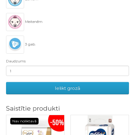
Meitenēm
3 gab.
Daudzums
Ielikt grozā
Saistītie produkti
Nav noliktavā