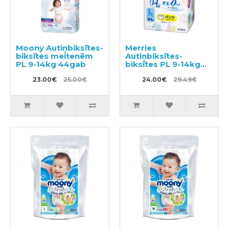
Moony Autiņbiksītes-
Merries
biksītes meitenēm
Autiņbiksītes-
PL 9-14kg 44gab
biksītes PL 9-14kg
44gab
23.00€
25.00€
24.00€
29.49€