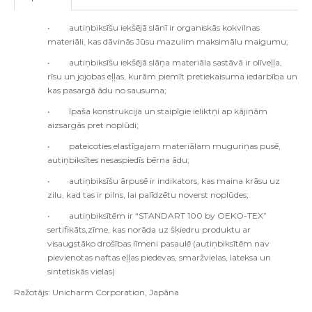
•
autiņbiksīšu iekšējā slānī ir organiskās kokvilnas
materiāli, kas dāvinās Jūsu mazulim maksimālu maigumu;
•
autiņbiksīšu iekšējā slāņa materiāla sastāvā ir olīveļļa,
rīsu un jojobas eļļas, kurām piemīt pretiekaisuma iedarbība un
kas pasargā ādu no sausuma;
•
īpaša konstrukcija un staipīgie ieliktņi ap kājiņām
aizsargās pret noplūdi;
•
pateicoties elastīgajam materiālam muguriņas pusē,
autiņbiksītes nesaspiedīs bērna ādu;
•
autiņbiksīšu ārpusē ir indikators, kas maina krāsu uz
zilu, kad tas ir pilns, lai palīdzētu noverst noplūdes;
•
autiņbiksītēm ir “STANDART 100 by OEKO-TEX”
sertifikāts,zīme, kas norāda uz šķiedru produktu ar
visaugstāko drošības līmeni pasaulē (autiņbiksītēm nav
pievienotas naftas eļļas piedevas, smaržvielas, lateksa un
sintetiskās vielas)
Ražotājs: Unicharm Corporation, Japāna