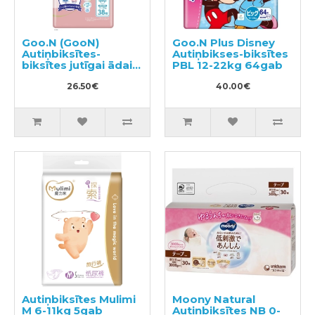
Goo.N (GooN)
Goo.N Plus Disney
Autiņbiksītes-
Autiņbikses-biksītes
biksītes jutīgai ādai
PBL 12-22kg 64gab
PBL 12-20kg 38gab
26.50€
40.00€
Autiņbiksītes Mulimi
Moony Natural
M 6-11kg 5gab
Autiņbiksītes NB 0-