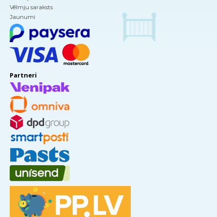
Vēlmju saraksts
Jaunumi
Partneri