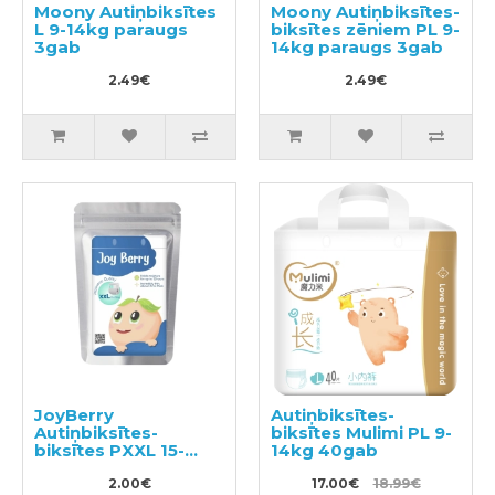
Moony Autiņbiksītes
Moony Autiņbiksītes-
L 9-14kg paraugs
biksītes zēniem PL 9-
3gab
14kg paraugs 3gab
2.49€
2.49€
JoyBerry
Autiņbiksītes-
Autiņbiksītes-
biksītes Mulimi PL 9-
biksītes PXXL 15-
14kg 40gab
28kg paraugs 3gab
2.00€
17.00€
18.99€