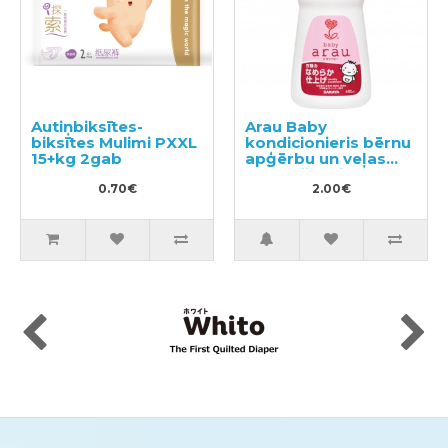
Autiņbiksītes-
Arau Baby
biksītes Mulimi PXXL
kondicionieris bērnu
15+kg 2gab
apģērbu un veļas
mazgāšanai,
0.70€
2.00€
paraugs 50ml