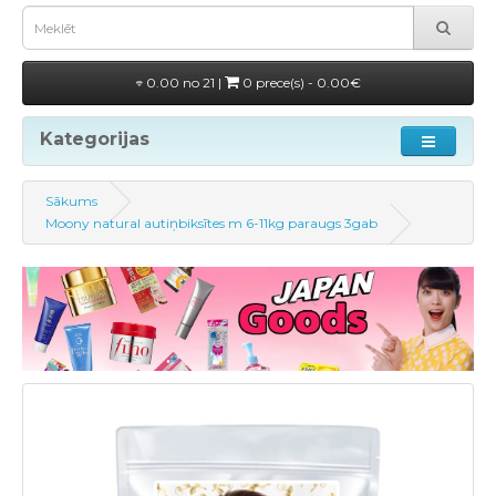
0.00 no 21 |
0 prece(s) - 0.00€
Kategorijas
Sākums
Moony natural autiņbiksītes m 6-11kg paraugs 3gab