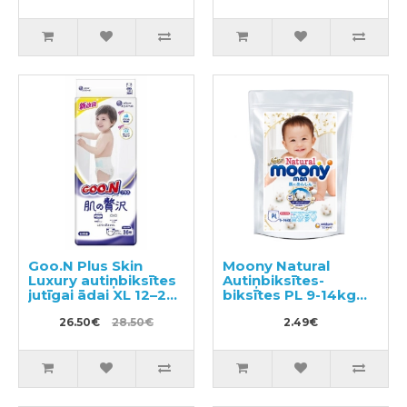
Goo.N Plus Skin
Moony Natural
Luxury autiņbiksītes
Autiņbiksītes-
jutīgai ādai XL 12–20
biksītes PL 9-14kg
kg 36gab
paraugs 3gab
26.50€
28.50€
2.49€