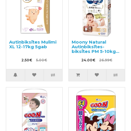
Autiņbiksītes Mulimi
Moony Natural
XL 12-17kg 5gab
Autiņbiksītes-
biksītes PM 5-10kg
46gab
2.50€
5.00€
24.00€
26.99€