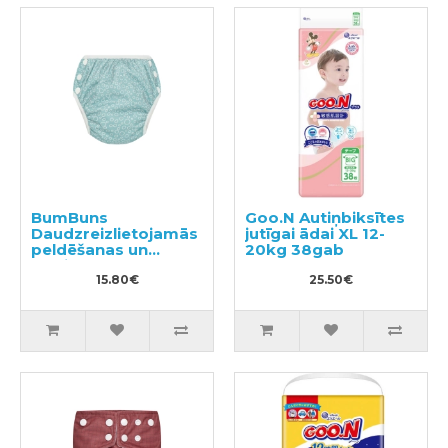
BumBuns
Goo.N Autiņbiksītes
Daudzreizlietojamās
jutīgai ādai XL 12-
peldēšanas un
20kg 38gab
podiņmācību
autiņbiksīte S 8–11kg
15.80€
25.50€