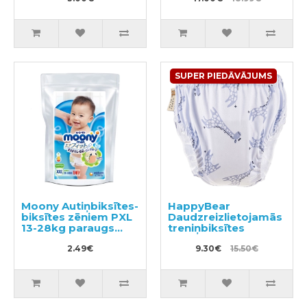
SUPER PIEDĀVĀJUMS
Moony Autiņbiksītes-
HappyBear
biksītes zēniem PXL
Daudzreizlietojamās
13-28kg paraugs
treniņbiksītes
3gab
2.49€
9.30€
15.50€