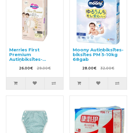
Merries First
Moony Autiņbiksītes-
Premium
biksītes PM 5-10kg
Autiņbiksītes-
68gab
biksītes PXL 12-22kg
32gab
26.00€
29.00€
28.00€
32.00€