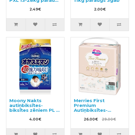
PXL 13-28kg paraugs
11kg paraugs 3gab
3gab
2.49€
2.00€
Moony Nakts
Merries First
autiņbiksītes-
Premium
biksītes zēniem PL 9-
Autiņbiksītes-
14kg 3gab
biksītes PS 4-8kg
4.00€
52gab
26.00€
29.00€