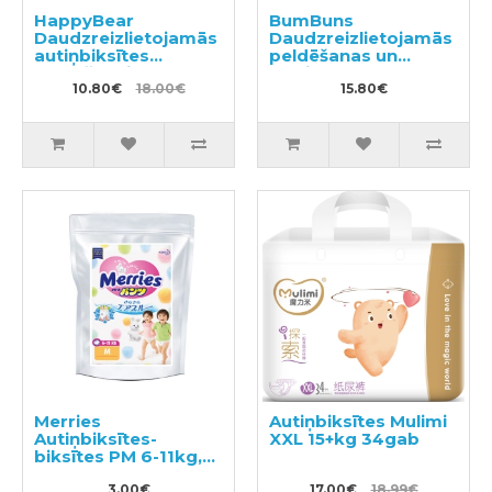
HappyBear
BumBuns
Daudzreizlietojamās
Daudzreizlietojamās
autiņbiksītes
peldēšanas un
peldēšanai
podiņmācību
10.80€
18.00€
autiņbiksīte M 11–15
15.80€
kg
Merries
Autiņbiksītes Mulimi
Autiņbiksītes-
XXL 15+kg 34gab
biksītes PM 6-11kg,
paraugs 3gab
3.00€
17.00€
18.99€