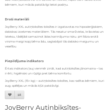
bērniem, kuri mācās patstāvīgi lietot podiņu.
Droši materiāli
JoyBerry XXL autiņbiksītes-biksītes ir izgatavotas no hipoalerģiskiem,
dabiskas izcelsmes materiāliem. Tās nesatur smaržvielas, krāsvielas un
lateksu, tādējādi samazinot ādas kairinājuma risku.
pH līdzsvarotā
virsma maigi kopj bērna ādu, saglabājot tās dabisko maigumu un
veselību.
Piepildījuma indikators
Ērtais indikators ļauj vienmēr zināt, kad autiņbiksītes jānomaina – tas
ir ērti, higiēniski un rūpīgi pret bērna komfortu.
JoyBerry XXL (15+ kg) – autiņbiksītes-biksītes, kas radītas bērniem, kuri
aug, spēlējas un mācās kļūt patstāvīgi.
JoyBerry Autiņbiksītes-