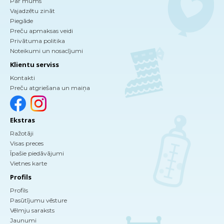
Par mums
Vajadzētu zināt
Piegāde
Preču apmaksas veidi
Privātuma politika
Noteikumi un nosacījumi
Klientu serviss
Kontakti
Preču atgriešana un maiņa
Ekstras
Ražotāji
Visas preces
Īpašie piedāvājumi
Vietnes karte
Profils
Profils
Pasūtījumu vēsture
Vēlmju saraksts
Jaunumi