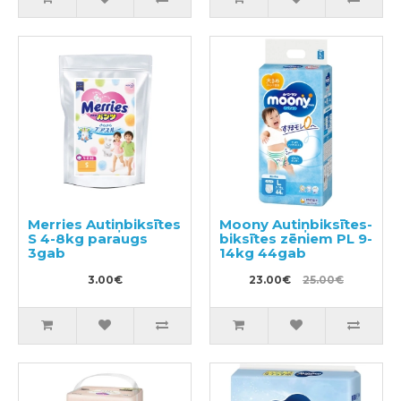
Merries Autiņbiksītes
Moony Autiņbiksītes-
S 4-8kg paraugs
biksītes zēniem PL 9-
3gab
14kg 44gab
3.00€
23.00€
25.00€