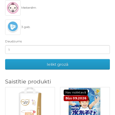
Meitenēm
3 gab.
Daudzums
Ielikt grozā
Saistītie produkti
Nav noliktavā
Būs 09.2026