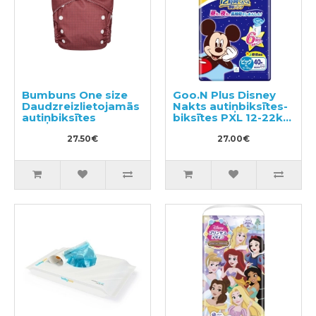
Bumbuns One size
Goo.N Plus Disney
Daudzreizlietojamās
Nakts autiņbiksītes-
autiņbiksītes
biksītes PXL 12-22kg
40gab
27.50€
27.00€