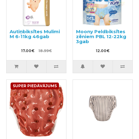
Autiņbiksītes Mulimi
Moony Peldbiksītes
M 6-11kg 46gab
zēniem PBL 12-22kg
3gab
17.00€
18.99€
12.00€
SUPER PIEDĀVĀJUMS