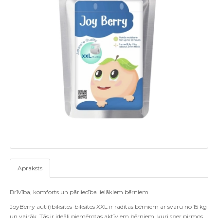
Apraksts
Brīvība, komforts un pārliecība lielākiem bērniem
JoyBerry autiņbiksītes-biksītes XXL ir radītas bērniem ar svaru no 15 kg
un vairāk.
Tās ir ideāli piemērotas aktīviem bērniem, kuri sper pirmos