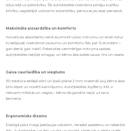
soļus ceļā uz patstāvību.
Šīs autiņbiksītes nodrošina pilnīgu kustību
brīvību, saglabājot uzticamo aizsardzību, pie kuras jau esat pieraduši.
Maksimāla aizsardzība un komforts
Inovatīvais absorbents vienā acumirklī uzsūc mitrumu un droši notur
to iekšpusē, nodrošinot sausumu un komfortu līdz pat 12 stundām –
gan dienā, gan naktī.
Pateicoties vienmērīgai mitruma sadalei,
autiņbiksītes nekļūst smagas, un bērna āda paliek sausa, tīra un vesela.
Gaisa caurlaidība un vieglums
3D tekstūra iekšējā slānī un īpaši plānie 2 mm materiāli ļauj bērna ādai
brīvi elpot un novērš kairinājumu.
Autiņbiksītes JoyBerry XXL ir
neticami mīkstas un vieglas – bērns tās gandrīz nejūt uz sava
ķermeņa.
Ergonomisks dizains
Elastīgā josta maigi piekļaujas viduklim, neradot spiedienu un neberžot
ādu.
Autiņbiksītes var ērti uzvilkt un novilkt, tāpēc tās ir ideāla izvēle