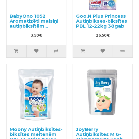
BabyOno 1052
Goo.N Plus Princess
Aromatizēti maisiņi
Autiņbikses-biksītes
autiņbiksītēm
PBL 12-22kg 38gab
100gab
3.50€
26.50€
Moony Autiņbiksītes-
JoyBerry
biksītes meitenēm
Autiņbiksītes M 6-