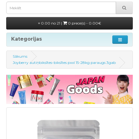
0.00 no 21 |
0 prece(s) - 0.00€
Kategorijas
Sākums
Joyberry autiņbiksītes-biksītes pxxl 15-28kg paraugs 3gab