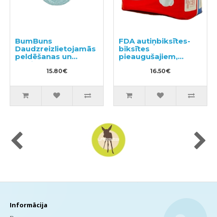
BumBuns
FDA autiņbiksītes-
Daudzreizlietojamās
biksītes
peldēšanas un
pieaugušajiem,
podiņmācību
izmērs L 15 gab
autiņbiksīte L 14–
15.80€
16.50€
20kg
Informācija