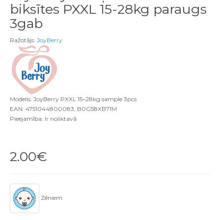
biksītes PXXL 15-28kg paraugs
3gab
Ražotājs:
JoyBerry
Modelis: JoyBerry PXXL 15–28kg sample 3pcs
EAN: 4751044800083, B0G58XB71M
Pieejamība: Ir noliktavā
2.00€
Zēniem