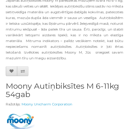
Japānas autiņbiksītes Moony M paredzētas mazuļiem svarā no 6-11 kg,
kas sākuši velties un sēdēt. Iekšējais autiņbiksīšu slānis sastāv no mīksta
sietiņveidīga materiāla un augstvērtīgas dabīgās kokvilnas, pateicoties
kuras, mazuļa dupša āda vienmēr ir sausa un veselīga. Autiņbiksītēm
ir lieliska uzsūktspēja, kas šķidrumu pārvērš želejveidīgā masā, noturot
mitrumu iekšpusē - āda paliek tīra un sausa. Ērti, parocīgi, un stabili
vairākkārt lietojami aizdares lipekļi, kas ir no mīksta un elastīga
materiāla. Mitruma indikators – palīdz vecākiem noteikt, kad būtu
nepieciešams nomainīt autiņbiksītes. Autiņbiksītes ir ļoti ērtas
lietošanā. Izvēloties autiņbiksītes Moony M, Jūs sniegsiet savam
mazulim tīru un maigu aizsardzību.
Moony Autiņbiksītes M 6-11kg
54gab
Ražotājs:
Moony Unicharm Corporation