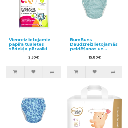
Vienreizlietojamie
BumBuns
papīra tualetes
Daudzreizlietojamās
sēdekļa pārvalki
peldēšanas un
podiņmācību
2.50€
autiņbiksīte L 14–
15.80€
20kg