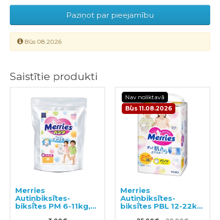
Paziņot par pieejamību
Būs 08.2026
Saistītie produkti
Nav noliktavā
Būs 11.08.2026
Merries
Merries
Autiņbiksītes-
Autiņbiksītes-
biksītes PM 6-11kg,
biksītes PBL 12-22kg
paraugs 3gab
40gab