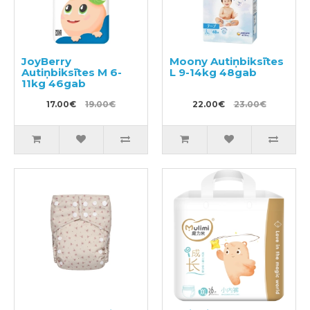
JoyBerry
Moony Autiņbiksītes
Autiņbiksītes M 6-
L 9-14kg 48gab
11kg 46gab
17.00€
19.00€
22.00€
23.00€