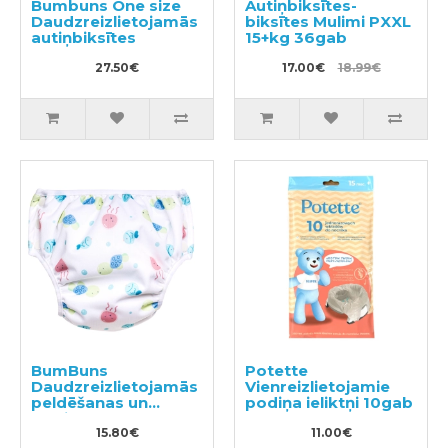
Bumbuns One size
Autiņbiksītes-
Daudzreizlietojamās
biksītes Mulimi PXXL
autiņbiksītes
15+kg 36gab
27.50€
17.00€
18.99€
BumBuns
Potette
Daudzreizlietojamās
Vienreizlietojamie
peldēšanas un
podiņa ieliktņi 10gab
podiņmācību
autiņbiksīte S 8–11kg
15.80€
11.00€