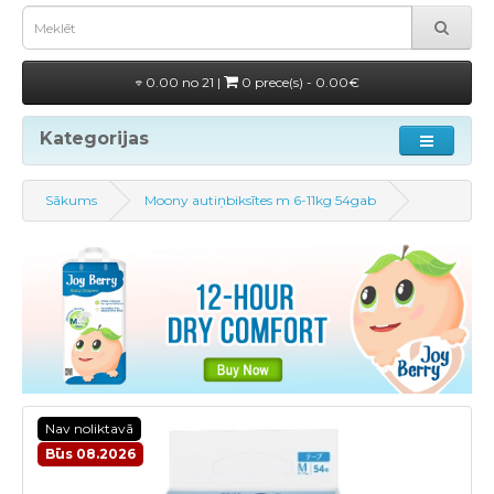
0.00 no 21 |
0 prece(s) - 0.00€
Kategorijas
Sākums
Moony autiņbiksītes m 6-11kg 54gab
Nav noliktavā
Būs 08.2026