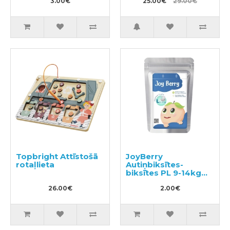
3.00€
25.00€
29.00€
Topbright Attīstošā
JoyBerry
rotaļlieta
Autiņbiksītes-
biksītes PL 9-14kg
paraugs 3gab
26.00€
2.00€