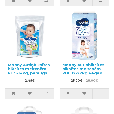
Moony Autiņbiksītes-
Moony Autiņbiksītes-
biksītes meitenēm
biksītes meitenēm
PL 9-14kg, paraugs
PBL 12-22kg 44gab
3gab
2.49€
25.00€
28.00€