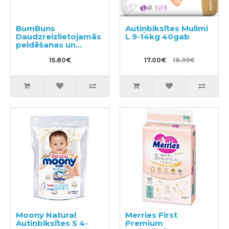
BumBuns
Autiņbiksītes Mulimi
Daudzreizlietojamās
L 9-14kg 40gab
peldēšanas un
podiņmācību
autiņbiksīte M 11–15
15.80€
17.00€
18.99€
kg
Moony Natural
Merries First
Autiņbiksītes S 4-
Premium