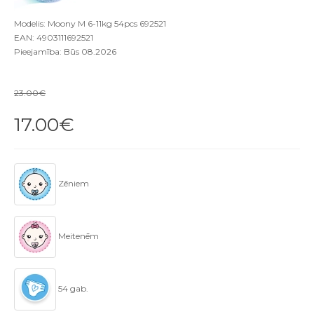
Modelis: Moony M 6-11kg 54pcs 692521
EAN: 4903111692521
Pieejamība: Būs 08.2026
23.00€
17.00€
Zēniem
Meitenēm
54 gab.