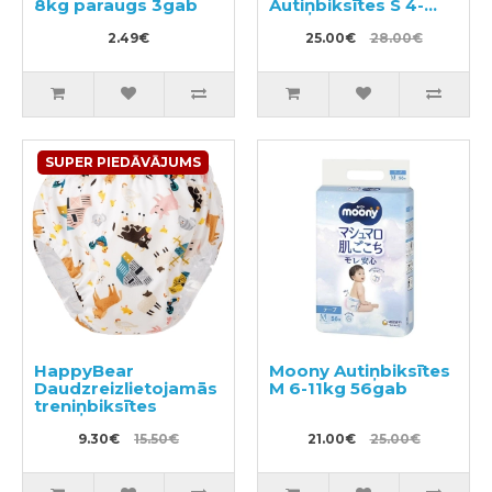
8kg paraugs 3gab
Autiņbiksītes S 4-
8kg 54gab
2.49€
25.00€
28.00€
SUPER PIEDĀVĀJUMS
HappyBear
Moony Autiņbiksītes
Daudzreizlietojamās
M 6-11kg 56gab
treniņbiksītes
9.30€
15.50€
21.00€
25.00€