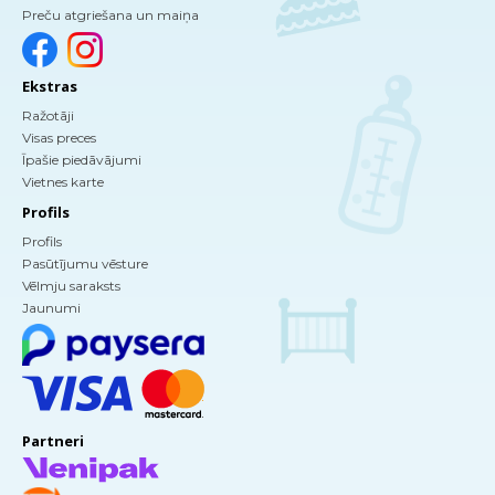
Preču atgriešana un maiņa
Ekstras
Ražotāji
Visas preces
Īpašie piedāvājumi
Vietnes karte
Profils
Profils
Pasūtījumu vēsture
Vēlmju saraksts
Jaunumi
Partneri