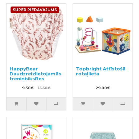
SUPER PIEDĀVĀJUMS
HappyBear
Topbright Attīstošā
Daudzreizlietojamās
rotaļlieta
treniņbiksītes
9.30€
15.50€
29.00€