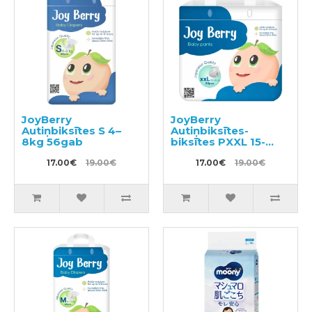
JoyBerry
JoyBerry
Autiņbiksītes S 4–
Autiņbiksītes-
8kg 56gab
biksītes PXXL 15-
28kg 36gab
17.00€
19.00€
17.00€
19.00€