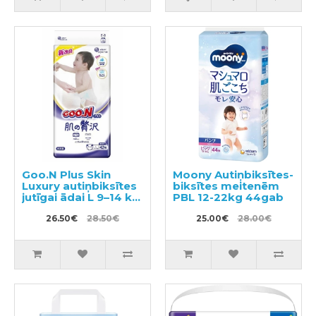
Goo.N Plus Skin
Moony Autiņbiksītes-
Luxury autiņbiksītes
biksītes meitenēm
jutīgai ādai L 9–14 kg
PBL 12-22kg 44gab
42gab
26.50€
28.50€
25.00€
28.00€