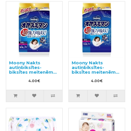
Moony Nakts
Moony Nakts
autiņbiksītes-
autiņbiksītes-
biksītes meitenēm
biksītes meitenēm
PL 9-14kg 3gab
XL 13-28kg 2gab
4.00€
4.00€