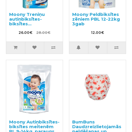
Moony Treniņu
Moony Peldbiksītes
autiņbiksītes-
zēniem PBL 12-22kg
biksītes
3gab
zēniem,bērna
pieradināšanai
26.00€
28.00€
12.00€
tualetei BIG 12-22kg
30gab
Moony Autiņbiksītes-
BumBuns
biksītes meitenēm
Daudzreizlietojamās
PL 9-14kg, paraugs
peldēšanas un