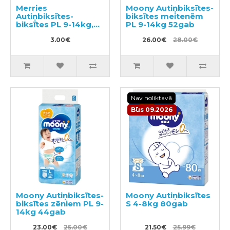
Merries
Moony Autiņbiksītes-
Autiņbiksītes-
biksītes meitenēm
biksītes PL 9-14kg,
PL 9-14kg 52gab
paraugs 3gab
3.00€
26.00€
28.00€
Nav noliktavā
Būs 09.2026
Moony Autiņbiksītes-
Moony Autiņbiksītes
biksītes zēniem PL 9-
S 4-8kg 80gab
14kg 44gab
23.00€
25.00€
21.50€
25.99€