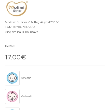
Modelis: Mulimi M 6-11kg 46pcs 872553
EAN: 6970659872553
Pieejamība: Ir noliktavā
18.99€
17.00€
Zēniem
Meitenēm