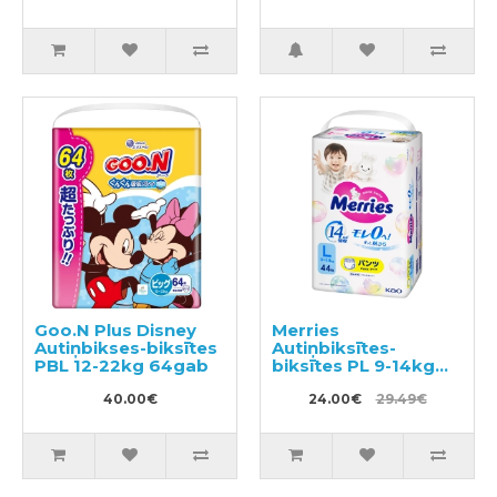
Goo.N Plus Disney
Merries
Autiņbikses-biksītes
Autiņbiksītes-
PBL 12-22kg 64gab
biksītes PL 9-14kg
44gab
40.00€
24.00€
29.49€