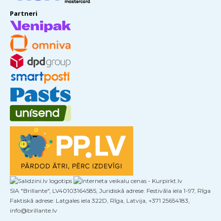
Partneri
SIA "Brillante", LV40103164585, Juridiskā adrese: Festivāla iela 1-97, Rīga
Faktiskā adrese: Latgales iela 322D, Rīga, Latvija, +371 25654183,
info@brillante.lv