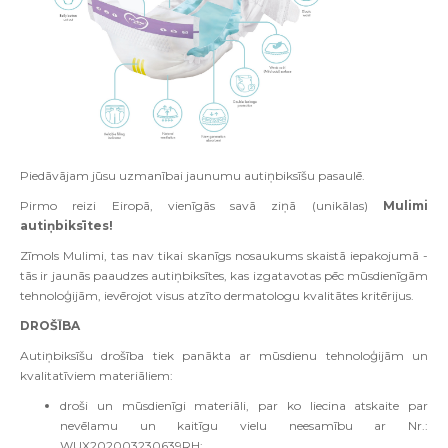
Piedāvājam jūsu uzmanībai jaunumu autiņbiksīšu pasaulē.
Pirmo reizi Eiropā, vienīgās savā ziņā (unikālas)
Mulimi
autiņbiksītes!
Zīmols Mulimi, tas nav tikai skanīgs nosaukums skaistā iepakojumā -
tās ir jaunās paaudzes autiņbiksītes, kas izgatavotas pēc mūsdienīgām
tehnoloģijām, ievērojot visus atzīto dermatologu kvalitātes kritērijus.
DROŠĪBA
Autiņbiksīšu drošība tiek panākta ar mūsdienu tehnoloģijām un
kvalitatīviem materiāliem:
droši un mūsdienīgi materiāli, par ko liecina atskaite par
nevēlamu un kaitīgu vielu neesamību ar Nr.:
WUX202003230639RH;