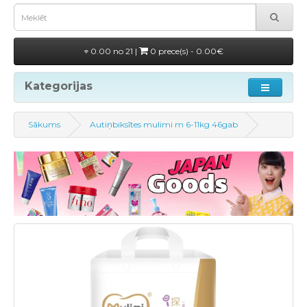
0.00 no 21 |
0 prece(s) - 0.00€
Kategorijas
Sākums
Autiņbiksītes mulimi m 6-11kg 46gab