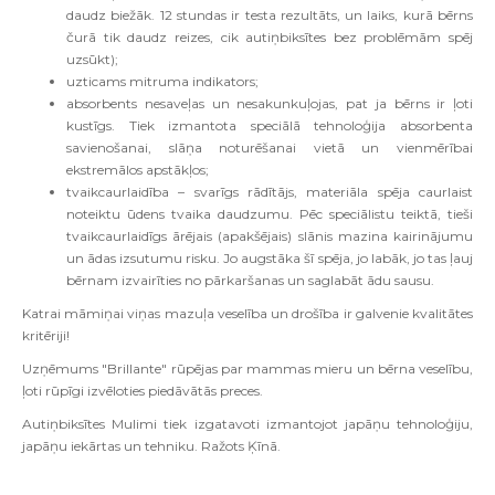
daudz biežāk. 12 stundas ir testa rezultāts, un laiks, kurā bērns
čurā tik daudz reizes, cik autiņbiksītes bez problēmām spēj
uzsūkt);
uzticams mitruma indikators;
absorbents nesaveļas un nesakunkuļojas, pat ja bērns ir ļoti
kustīgs. Tiek izmantota speciālā tehnoloģija absorbenta
savienošanai, slāņa noturēšanai vietā un vienmērībai
ekstremālos apstākļos;
tvaikcaurlaidība – svarīgs rādītājs, materiāla spēja caurlaist
noteiktu ūdens tvaika daudzumu. Pēc speciālistu teiktā, tieši
tvaikcaurlaidīgs ārējais (apakšējais) slānis mazina kairinājumu
un ādas izsutumu risku. Jo augstāka šī spēja, jo labāk, jo tas ļauj
bērnam izvairīties no pārkaršanas un saglabāt ādu sausu.
Katrai māmiņai viņas mazuļa veselība un drošība ir galvenie kvalitātes
kritēriji!
Uzņēmums "Brillante" rūpējas par mammas mieru un bērna veselību,
ļoti rūpīgi izvēloties piedāvātās preces.
Autiņbiksītes Mulimi tiek izgatavoti izmantojot japāņu tehnoloģiju,
japāņu iekārtas un tehniku. Ražots
Ķīnā.