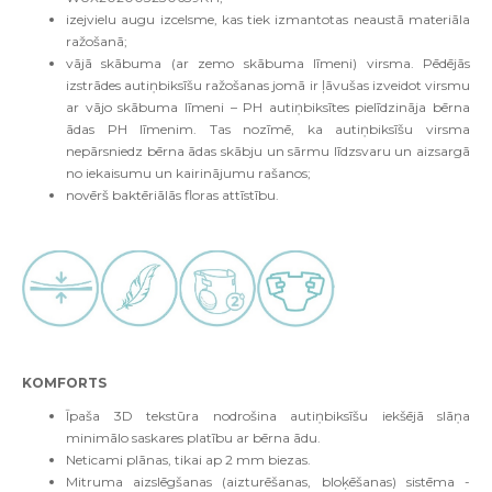
izejvielu augu izcelsme, kas tiek izmantotas neaustā materiāla
ražošanā;
vājā skābuma (ar zemo skābuma līmeni) virsma. Pēdējās
izstrādes autiņbiksīšu ražošanas jomā ir ļāvušas izveidot virsmu
ar vājo skābuma līmeni – PH autiņbiksītes pielīdzināja bērna
ādas PH līmenim. Tas nozīmē, ka autiņbiksīšu virsma
nepārsniedz bērna ādas skābju un sārmu līdzsvaru un aizsargā
no iekaisumu un kairinājumu rašanos;
novērš baktēriālās floras attīstību.
KOMFORTS
Īpaša 3D tekstūra nodrošina autiņbiksīšu iekšējā slāņa
minimālo saskares platību ar bērna ādu.
Neticami plānas, tikai ap 2 mm biezas.
Mitruma aizslēgšanas (aizturēšanas, bloķēšanas) sistēma -