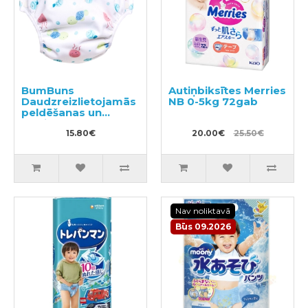
BumBuns
Autiņbiksītes Merries
Daudzreizlietojamās
NB 0-5kg 72gab
peldēšanas un
podiņmācību
autiņbiksīte S 8–11kg
15.80€
20.00€
25.50€
Nav noliktavā
Būs 09.2026