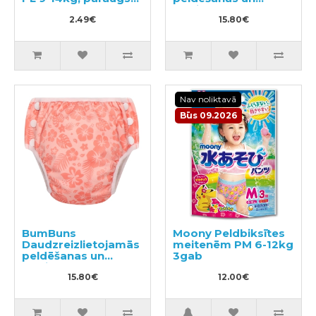
3gab
podiņmācību
2.49€
autiņbiksīte L 14–
15.80€
20kg
Nav noliktavā
Būs 09.2026
BumBuns
Moony Peldbiksītes
Daudzreizlietojamās
meitenēm PM 6-12kg
peldēšanas un
3gab
podiņmācību
autiņbiksīte L 14–
15.80€
12.00€
20kg