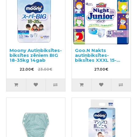
Moony Autiņbiksītes-
Goo.N Nakts
biksītes zēniem BIG
autiņbiksītes-
18-35kg 14gab
biksītes XXXL 15-
35kg 14gab
22.00€
23.00€
27.00€