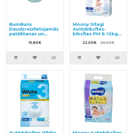
BumBuns
Moony Sitagi
Daudzreizlietojamās
Autiņbiksītes-
peldēšanas un
biksītes PM 6-12kg
podiņmācību
52gab
autiņbiksīte M 11–15
15.80€
22.00€
26.00€
kg
Autiņbiksītes Whito
Moony Autiņbiksītes-