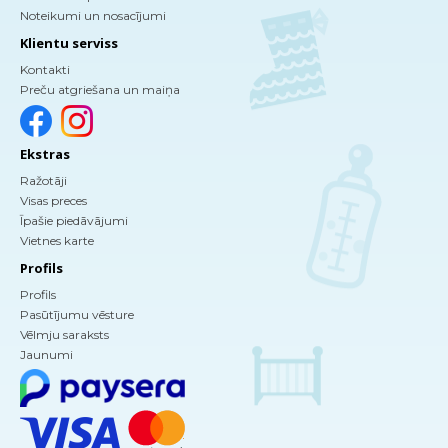
Noteikumi un nosacījumi
Klientu serviss
Kontakti
Preču atgriešana un maiņa
Ekstras
Ražotāji
Visas preces
Īpašie piedāvājumi
Vietnes karte
Profils
Profils
Pasūtījumu vēsture
Vēlmju saraksts
Jaunumi