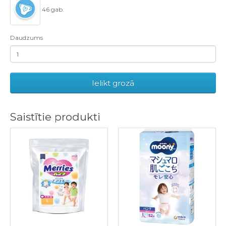
46 gab.
Daudzums
Ielikt grozā
Saistītie produkti