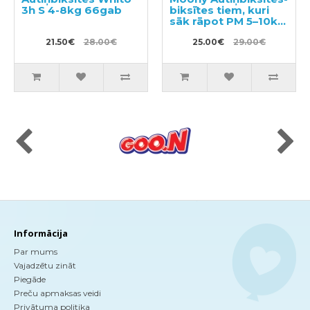
3h S 4-8kg 66gab
biksītes tiem, kuri
sāk rāpot PM 5–10kg
56gab
21.50€
28.00€
25.00€
29.00€
Informācija
Par mums
Vajadzētu zināt
Piegāde
Preču apmaksas veidi
Privātuma politika