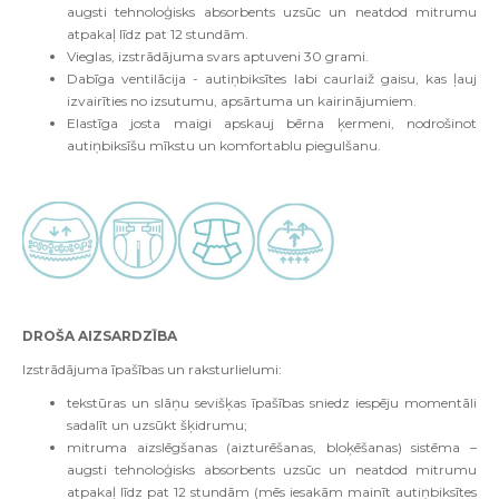
augsti tehnoloģisks absorbents uzsūc un neatdod mitrumu
atpakaļ līdz pat 12 stundām.
Vieglas, izstrādājuma svars aptuveni 30 grami.
Dabīga ventilācija - autiņbiksītes labi caurlaiž gaisu, kas ļauj
izvairīties no izsutumu, apsārtuma un kairinājumiem.
Elastīga josta maigi apskauj bērna ķermeni, nodrošinot
autiņbiksīšu mīkstu un komfortablu piegulšanu.
DROŠA AIZSARDZĪBA
Izstrādājuma īpašības un raksturlielumi:
tekstūras un slāņu sevišķas īpašības sniedz iespēju momentāli
sadalīt un uzsūkt šķidrumu;
mitruma aizslēgšanas (aizturēšanas, bloķēšanas) sistēma –
augsti tehnoloģisks absorbents uzsūc un neatdod mitrumu
atpakaļ līdz pat 12 stundām (mēs iesakām mainīt autiņbiksītes