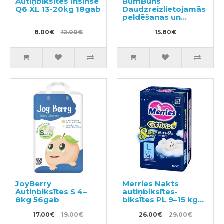
Autiņbiksītes Insinse
BumBuns
Q6 XL 13-20kg 18gab
Daudzreizlietojamās
peldēšanas un
podiņmācību
8.00€
12.00€
autiņbiksīte L 14–
15.80€
20kg
JoyBerry
Merries Nakts
Autiņbiksītes S 4–
autiņbiksītes-
8kg 56gab
biksītes PL 9–15 kg
34gab
17.00€
19.00€
26.00€
29.00€