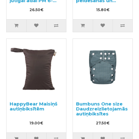
jutīgai ādai PM 6-
peldēšanas un
12kg 52gab
podiņmācību
26.50€
autiņbiksīte S 8–11kg
15.80€
HappyBear Maisiņš
Bumbuns One size
autiņbiksītēm
Daudzreizlietojamās
autiņbiksītes
19.00€
27.50€