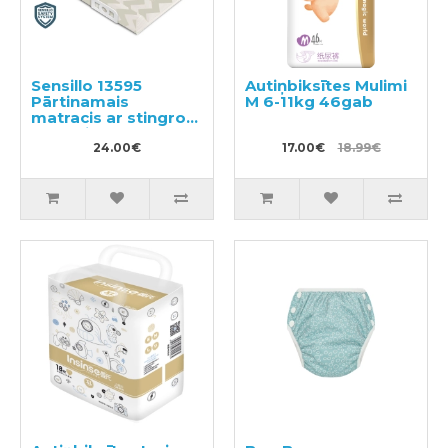
Sensillo 13595
Autiņbiksītes Mulimi
Pārtinamais
M 6-11kg 46gab
matracis ar stingro
pamati 50х70 cm
24.00€
17.00€
18.99€