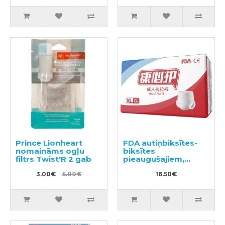
Prince Lionheart
FDA autiņbiksītes-
nomaināms ogļu
biksītes
filtrs Twist'R 2 gab
pieaugušajiem,
izmērs XL 13gab
3.00€
5.00€
16.50€