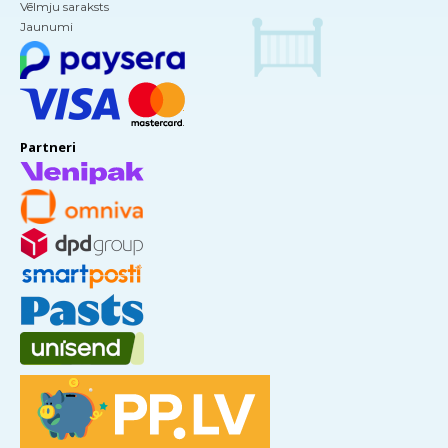
Vēlmju saraksts
Jaunumi
Partneri