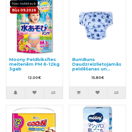
Nav noliktavā
Būs 09.2026
Moony Peldbiksītes
BumBuns
meitenēm PM 6-12kg
Daudzreizlietojamās
3gab
peldēšanas un
podiņmācību
12.00€
autiņbiksīte M 11–15
15.80€
kg