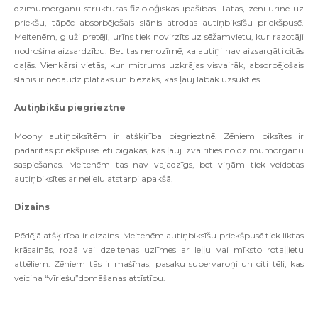
dzimumorgānu struktūras fizioloģiskās īpašības. Tātas, zēni urinē uz
priekšu, tāpēc absorbējošais slānis atrodas autiņbiksīšu priekšpusē.
Meitenēm, gluži pretēji, urīns tiek novirzīts uz sēžamvietu, kur razotāji
nodrošina aizsardzību. Bet tas nenozīmē, ka autiņi nav aizsargāti citās
daļās. Vienkārsi vietās, kur mitrums uzkrājas visvairāk, absorbējošais
slānis ir nedaudz platāks un biezāks, kas ļauj labāk uzsūkties.
Autiņbikšu piegrieztne
Moony autiņbiksītēm ir atšķirība piegrieztnē. Zēniem biksītes ir
padarītas priekšpusē ietilpīgākas, kas ļauj izvairīties no dzimumorgānu
saspiešanas. Meitenēm tas nav vajadzīgs, bet viņām tiek veidotas
autiņbiksītes ar nelielu atstarpi apakšā.
Dizains
Pēdējā atšķirība ir dizains. Meitenēm autiņbiksīšu priekšpusē tiek liktas
krāsainās, rozā vai dzeltenas uzlīmes ar leļļu vai mīksto rotaļļietu
attēliem. Zēniem tās ir mašīnas, pasaku supervaroņi un citi tēli, kas
veicina “vīriešu”domāšanas attīstību.