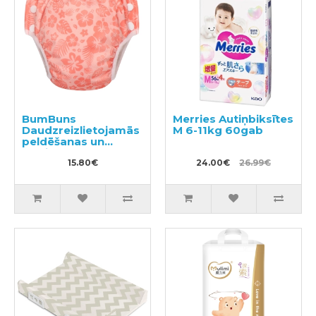
BumBuns
Merries Autiņbiksītes
Daudzreizlietojamās
M 6-11kg 60gab
peldēšanas un
podiņmācību
autiņbiksīte L 14–
15.80€
24.00€
26.99€
20kg