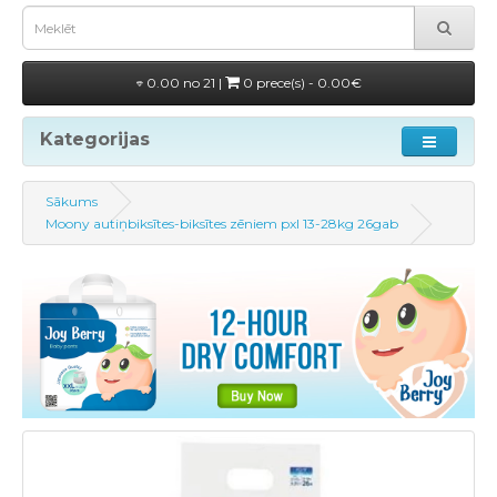
0.00 no 21 |
0 prece(s) - 0.00€
Kategorijas
Sākums
Moony autiņbiksītes-biksītes zēniem pxl 13-28kg 26gab