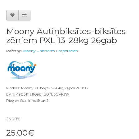
Moony Autiņbiksītes-biksītes
zēniem PXL 13-28kg 26gab
Ražotājs:
Moony Unicharm Corporation
Modelis: Moony XL boys 13-28kg 26pcs 211098
EAN: 4903111211098, B07L6GVFJW
Pieejamība: Ir noliktavā
26.00€
25.00€