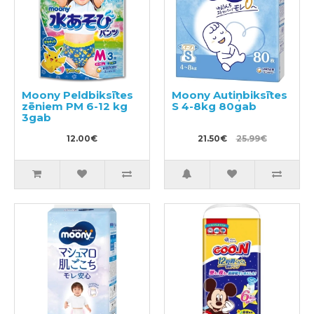
Moony Peldbiksītes
Moony Autiņbiksītes
zēniem PM 6-12 kg
S 4-8kg 80gab
3gab
12.00€
21.50€
25.99€