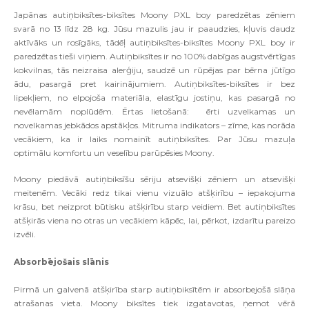
Japānas autiņbiksītes-biksītes Moony PXL boy paredzētas zēniem
svarā no 13 līdz 28 kg. Jūsu mazulis jau ir paaudzies, kļuvis daudz
aktīvāks un rosīgāks, tādēļ autiņbiksītes-biksītes Moony PXL boy ir
paredzētas tieši viņiem. Autiņbiksītes ir no 100% dabīgas augstvērtīgas
kokvilnas, tās neizraisa alerģiju, saudzē un rūpējas par bērna jūtīgo
ādu, pasargā pret kairinājumiem. Autiņbiksītes-biksītes ir bez
lipekļiem, no elpojoša materiāla, elastīgu jostiņu, kas pasargā no
nevēlamām noplūdēm. Ērtas lietošanā: ērti uzvelkamas un
novelkamas jebkādos apstākļos. Mitruma indikators – zīme, kas norāda
vecākiem, ka ir laiks nomainīt autiņbiksītes. Par Jūsu mazuļa
optimālu komfortu un veselību parūpēsies Moony.
Moony piedāvā autiņbiksīšu sēriju atsevišķi zēniem un atsevišķi
meitenēm. Vecāki redz tikai vienu vizuālo atšķirību – iepakojuma
krāsu, bet neizprot būtisku atšķirību starp veidiem. Bet autiņbiksītes
atšķirās viena no otras un vecākiem kāpēc, lai, pērkot, izdarītu pareizo
izvēli.
Absorbējošais slānis
Pirmā un galvenā atšķirība starp autiņbiksītēm ir absorbejošā slāņa
atrašanas vieta. Moony biksītes tiek izgatavotas, ņemot vērā