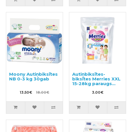
Moony Autiņbiksītes
Autiņbiksītes-
NB 0-3 kg 30gab
biksītes Merries XXL
15-28kg paraugs
3gab
13.50€
18.00€
3.00€