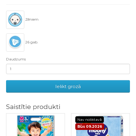
Zēniem
26 gab.
Daudzums
Ielikt grozā
Saistītie produkti
Nav noliktavā
Būs 09.2026