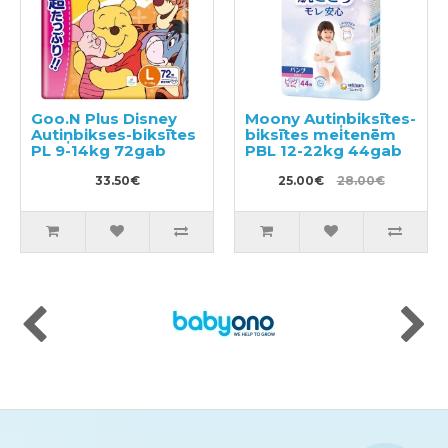
Goo.N Plus Disney
Moony Autiņbiksītes-
Autiņbikses-biksītes
biksītes meitenēm
PL 9-14kg 72gab
PBL 12-22kg 44gab
33.50€
25.00€
28.00€