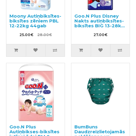
Moony Autiņbiksītes-
Goo.N Plus Disney
biksītes zēniem PBL
Nakts autiņbiksītes-
12-22kg 44gab
biksītes BIG 13-28kg
30gab
25.00€
28.00€
27.00€
Goo.N Plus
BumBuns
Autiņbikses-biksītes
Daudzreizlietojamās