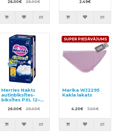
22kg 32gab
26.00€
29.00€
2.49€
SUPER PIEDĀVĀJUMS
Merries Nakts
Marika WJ2295
autiņbiksītes-
Kakla lakats
biksītes PXL 12–22
kg 30gab
26.00€
29.00€
4.20€
7.00€