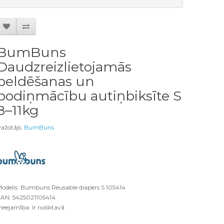
BumBuns
Daudzreizlietojamās
peldēšanas un
podiņmācību autiņbiksīte S
8–11kg
ažotājs:
BumBuns
odelis: Bumbuns Reusable diapers S 105414
AN: 5425021105414
ieejamība: Ir noliktavā