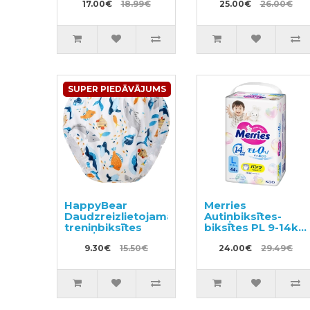
17.00€
18.99€
26gab
25.00€
26.00€
SUPER PIEDĀVĀJUMS
HappyBear
Merries
Daudzreizlietojamās
Autiņbiksītes-
treniņbiksītes
biksītes PL 9-14kg
44gab
9.30€
15.50€
24.00€
29.49€