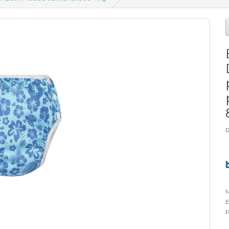
R
M
E
P