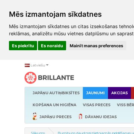
Mēs izmantojam sīkdatnes
Mēs izmantojam sīkdatnes un citas izsekošanas tehnolo
reklāmas, analizētu mūsu vietnes datplūsmu un saprast
Es piekrītu
Es noraidu
Mainīt manas preferences
Latviešu
JAPĀŅU AUTIŅBIKSĪTES
JAUNUMI
AKCIJAS
KOPŠANA UN HIGIĒNA
VISAS PRECES
VISS BĒ
JAPĀŅU PRECES
DĀVANU IDEJAS
Sākums
Bumbuns daudzreizlietojamās peldēšanas un