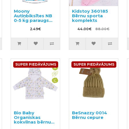
Moony
Kidstoy 360185
Autiņbiksītes NB
Bērnu sporta
0-5 kg paraugs
komplekts
3gab
2.49€
44.00€
88.00€
SUPER PIEDĀVĀJUMS
SUPER PIEDĀVĀJUMS
Bio Baby
BeSnazzy 0014
Organiskas
Bērnu cepure
kokvilnas bērnu
krekliņš ar kapuci