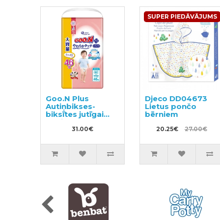
SUPER PIEDĀVĀJUMS
Goo.N Plus
Djeco DD04673
Autiņbikses-
Lietus pončo
biksītes jutīgai
bērniem
ādai PBL 12-22kg
46gab
31.00€
20.25€
27.00€