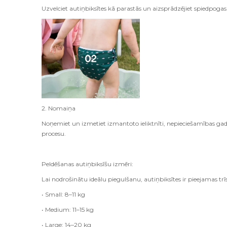
Uzvelciet autiņbiksītes kā parastās un aizsprādzējiet spiedpogas
2. Nomaiņa
Noņemiet un izmetiet izmantoto ieliktnīti, nepieciešamības gad
procesu.
Peldēšanas autiņbiksīšu izmēri:
Lai nodrošinātu ideālu piegulšanu, autiņbiksītes ir pieejamas trī
• Small: 8–11 kg
• Medium: 11–15 kg
• Large: 14–20