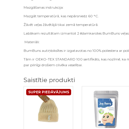
Mazgāšanas instrukcija:
Mazgāt temperatūrā, kas nepārsniedz 60 °C.
Žāvēt veļas žāvētājā tikai zemā temperatūrā.
Labākam rezultātam izmantot 2 ēdamkarotes BumBuns veļas p
Materiāli:
BumBuns autiņbiksītes ir izgatavotas no 100% poliestera ar po
Tām ir OEKO-TEX STANDARD 100 sertifikāts, kas nozīmē, ka mat
par pilnīgi drošiem cilvēka veselībai.
Saistītie produkti
SUPER PIEDĀVĀJUMS