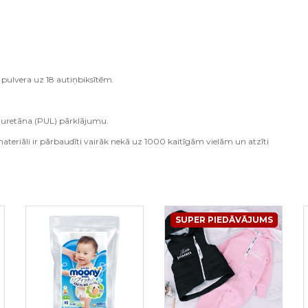
ulvera uz 18 autiņbiksītēm.
liuretāna (PUL) pārklājumu.
eriāli ir pārbaudīti vairāk nekā uz 1000 kaitīgām vielām un atzīti
SUPER PIEDĀVĀJUMS