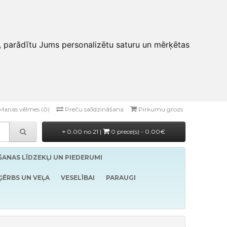
, parādītu Jums personalizētu saturu un mērķētas
Manas vēlmes (0)
Preču salīdzināšana
Pirkumu grozs
0.00 no 21 |
0 prece(s) - 0.00€
ĪŠANAS LĪDZEKĻI UN PIEDERUMI
ĢĒRBS UN VEĻA
VESELĪBAI
PARAUGI