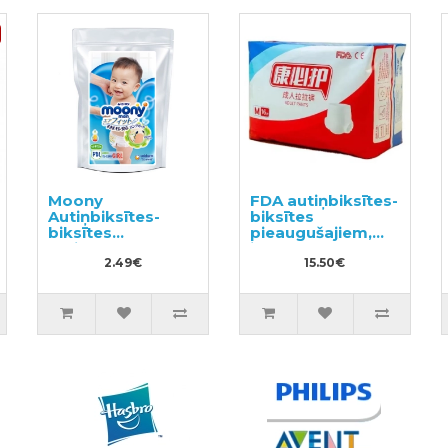
Moony
FDA autiņbiksītes-
Autiņbiksītes-
biksītes
biksītes
pieaugušajiem,
meitenēm PBL 12-
izmērs M 16gab
22kg paraugs
2.49€
15.50€
3gab