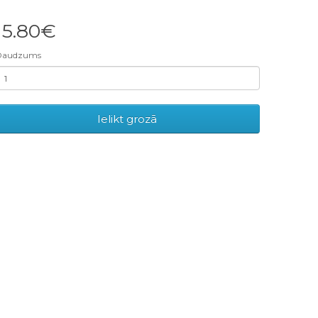
15.80€
Daudzums
Ielikt grozā