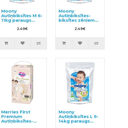
Moony
Moony
Autiņbiksītes M 6-
Autiņbiksītes-
11kg paraugs
biksītes zēniem
3gab
PXL 13-28kg
2.49€
paraugs 3gab
2.49€
Merries First
Moony
Premium
Autiņbiksītes L 9-
Autiņbiksītes-
14kg paraugs
biksītes PXL 12-
3gab