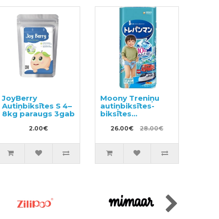
JoyBerry
Moony Treniņu
Autiņbiksītes S 4–
autiņbiksītes-
8kg paraugs 3gab
biksītes
zēniem,bērna
2.00€
pieradināšanai
26.00€
28.00€
tualetei BIG 12-
22kg 30gab