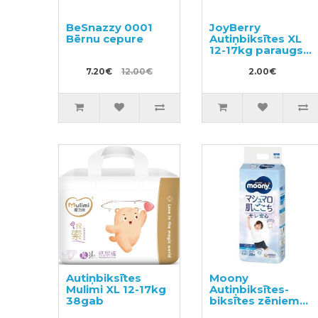
BeSnazzy 0001
JoyBerry
Bērnu cepure
Autiņbiksītes XL
12-17kg paraugs
3gab
7.20€
12.00€
2.00€
Autiņbiksītes
Moony
Mulimi XL 12-17kg
Autiņbiksītes-
38gab
biksītes zēniem
PXL 13-28kg