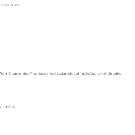
 abās pusēs.
ījumā paņemiet tīras daudzreizlietojamās autiņbiksītesi un atkārtojiet
s izmēros:
 kg