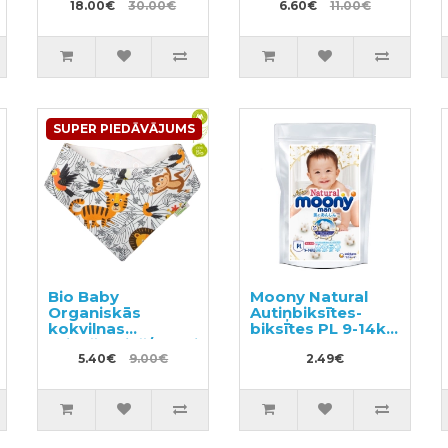
18.00€
30.00€
6.60€
11.00€
SUPER PIEDĀVĀJUMS
Bio Baby
Moony Natural
Organiskās
Autiņbiksītes-
kokvilnas
biksītes PL 9-14kg
priekšautiņš/lakatiņš
paraugs 3gab
5.40€
9.00€
2.49€