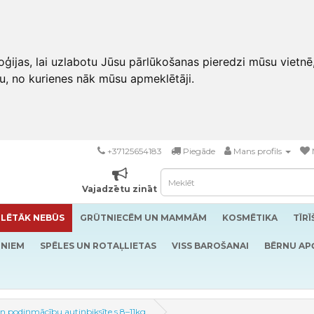
ģijas, lai uzlabotu Jūsu pārlūkošanas pieredzi mūsu vietnē
u, no kurienes nāk mūsu apmeklētāji.
+37125654183
Piegāde
Mans profils
Vajadzētu zināt
LĒTĀK NEBŪS
GRŪTNIECĒM UN MAMMĀM
KOSMĒTIKA
TĪR
RNIEM
SPĒLES UN ROTAĻLIETAS
VISS BAROŠANAI
BĒRNU AP
 podiņmācību autiņbiksīte s 8–11kg