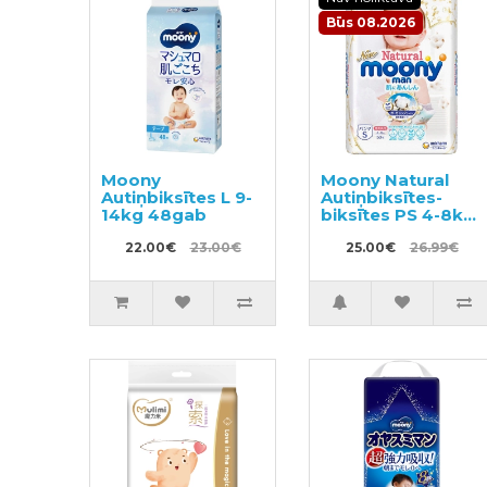
Būs 08.2026
Moony
Moony Natural
Autiņbiksītes L 9-
Autiņbiksītes-
14kg 48gab
biksītes PS 4-8kg
50gab
22.00€
23.00€
25.00€
26.99€