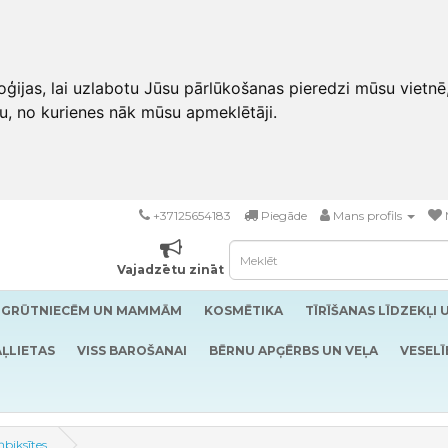
ģijas, lai uzlabotu Jūsu pārlūkošanas pieredzi mūsu vietnē
u, no kurienes nāk mūsu apmeklētāji.
+37125654183
Piegāde
Mans profils
Vajadzētu zināt
GRŪTNIECĒM UN MAMMĀM
KOSMĒTIKA
TĪRĪŠANAS LĪDZEKĻI 
ĻLIETAS
VISS BAROŠANAI
BĒRNU APĢĒRBS UN VEĻA
VESELĪ
biksītes