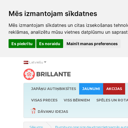
Mēs izmantojam sīkdatnes
Mēs izmantojam sīkdatnes un citas izsekošanas tehnolo
reklāmas, analizētu mūsu vietnes datplūsmu un saprast
Es piekrītu
Es noraidu
Mainīt manas preferences
Latviešu
JAPĀŅU AUTIŅBIKSĪTES
JAUNUMI
AKCIJAS
VISAS PRECES
VISS BĒRNIEM
SPĒLES UN ROTA
DĀVANU IDEJAS
Sākums
Bumbuns one size daudzreizlietojamās autiņ