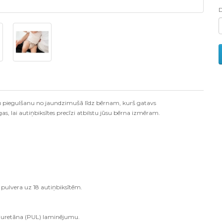
lu piegulšanu no jaundzimušā līdz bērnam, kurš gatavs
s, lai autiņbiksītes precīzi atbilstu jūsu bērna izmēram.
ulvera uz 18 autiņbiksītēm.
liuretāna (PUL) laminējumu.