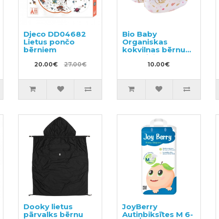
Djeco DD04682
Bio Baby
Lietus pončo
Organiskas
bērniem
kokvilnas bērnu
zābaciņi
20.00€
27.00€
10.00€
Dooky lietus
JoyBerry
pārvalks bērnu
Autiņbiksītes M 6-