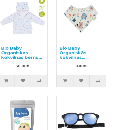
Bio Baby
Bio Baby
Organiskas
Organiskās
kokvilnas bērnu
kokvilnas
krekliņš ar kapuci
priekšautiņš/lakatiņš
30.00€
9.00€