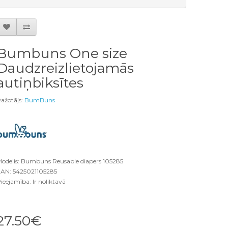
Bumbuns One size
Daudzreizlietojamās
autiņbiksītes
ažotājs:
BumBuns
odelis: Bumbuns Reusable diapers 105285
AN: 5425021105285
ieejamība: Ir noliktavā
27.50€