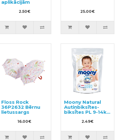
aplikācijām
2.50€
25.00€
Floss Rock
Moony Natural
36P2632 Bērnu
Autiņbiksītes-
lietussargs
biksītes PL 9-14kg
paraugs 3gab
16.00€
2.49€