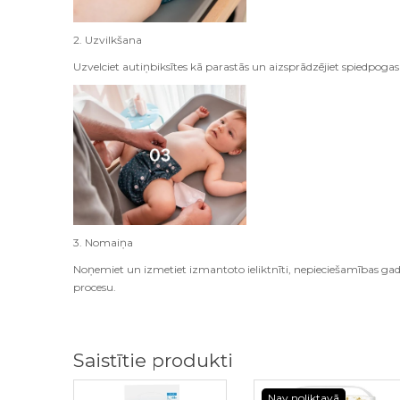
2. Uzvilkšana
Uzvelciet autiņbiksītes kā parastās un aizsprādzējiet spiedpogas
3. Nomaiņa
Noņemiet un izmetiet izmantoto ieliktnīti, nepieciešamības gad
procesu.
Saistītie produkti
Nav noliktavā