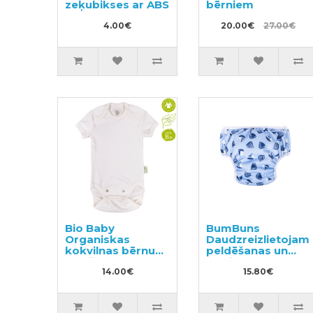
zeķubikses ar ABS
bērniem
4.00€
20.00€
27.00€
Bio Baby
BumBuns
Organiskas
Daudzreizlietojam
kokvilnas bērnu
peldēšanas un
bodijs ar īsām
podiņmācību
piedurknēm
14.00€
autiņbiksīte L 14–
15.80€
20kg