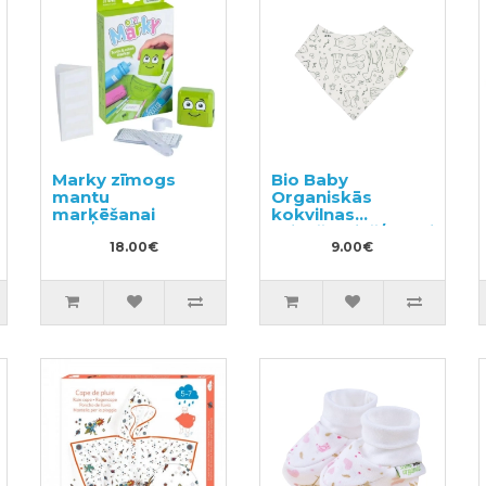
Marky zīmogs
Bio Baby
mantu
Organiskās
marķēšanai
kokvilnas
priekšautiņš/lakatiņš
18.00€
9.00€