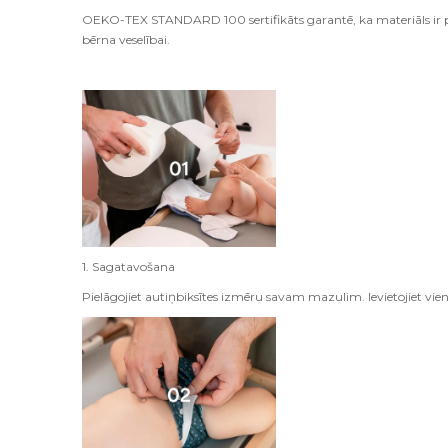
OEKO-TEX STANDARD 100 sertifikāts garantē, ka materiāls ir pā
bērna veselībai.
1. Sagatavošana
Pielāgojiet autiņbiksītes izmēru savam mazulim. Ievietojiet vi