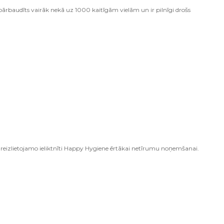
rbaudīts vairāk nekā uz 1000 kaitīgām vielām un ir pilnīgi drošs
enreizlietojamo ieliktnīti Happy Hygiene ērtākai netīrumu noņemšanai.