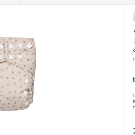
R
M
E
P