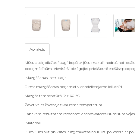
Apraksts
Mūsu autiņbiksītes "aug" kopā ar jūsu mazuli, nodrošinot ideā
podiņmācībām. Vienkārši pielāgojiet priekšpusē esošās spiedpoga
Mazgāšanas instrukcija:
Pirms mazgāšanas noņemiet vienreizlietojamo ieliktnīti.
Mazgāt temperatūrā līdz 60 °C.
Žāvēt veļas žāvētājā tikai zemā temperatūrā.
Labākam rezultātam izmantot 2 ēdamkarotes BumBuns veļas p
Materiāli:
BumBuns autiņbiksītes ir izgatavotas no 100% poliestera ar po