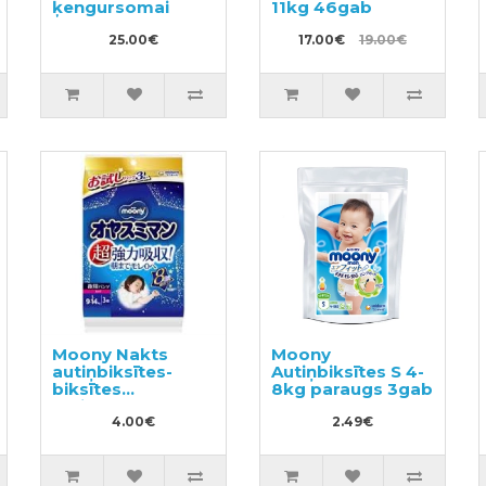
ķengursomai
11kg 46gab
25.00€
17.00€
19.00€
Moony Nakts
Moony
ās
autiņbiksītes-
Autiņbiksītes S 4-
biksītes
8kg paraugs 3gab
meitenēm PL 9-
14kg 3gab
4.00€
2.49€