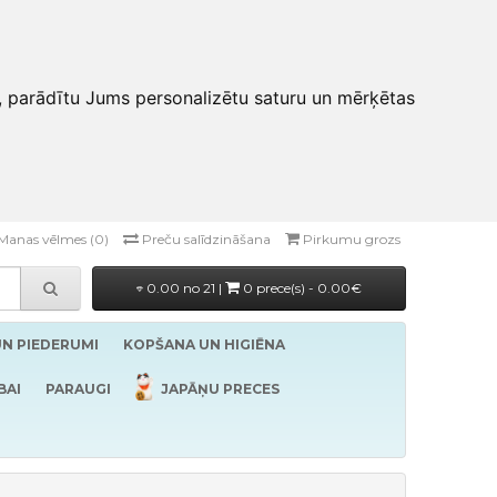
, parādītu Jums personalizētu saturu un mērķētas
Manas vēlmes (0)
Preču salīdzināšana
Pirkumu grozs
0.00 no 21 |
0 prece(s) - 0.00€
UN PIEDERUMI
KOPŠANA UN HIGIĒNA
BAI
PARAUGI
JAPĀŅU PRECES