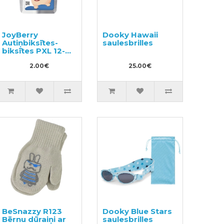
JoyBerry
Dooky Hawaii
Autiņbiksītes-
saulesbrilles
biksītes PXL 12-
17kg paraugs
3gab
2.00€
25.00€
BeSnazzy R123
Dooky Blue Stars
Bērnu dūraiņi ar
saulesbrilles