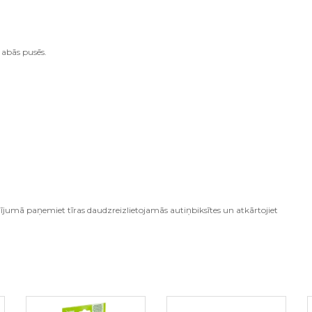
 abās pusēs.
ījumā paņemiet tīras daudzreizlietojamās autiņbiksītes un atkārtojiet