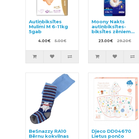
Autiņbiksītes
Moony Nakts
Mulimi M 6-11kg
autiņbiksītes-
5gab
biksītes zēniem
XL 13-28kg 22gab
4.00€
5.00€
23.00€
29.20€
BeSnazzy RA10
Djeco DD04670
Bērnu kokvilnas
Lietus pončo