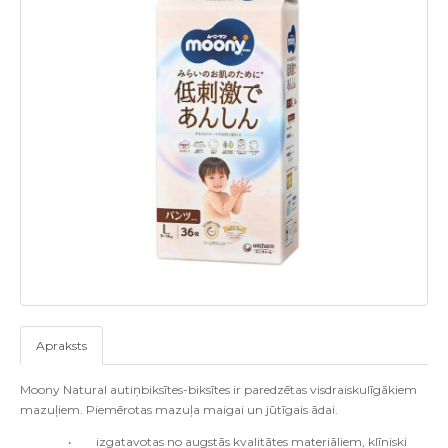
Apraksts
Moony Natural
a
utiņbiksītes-biksītes ir paredzētas
visdraiskulīgākiem
mazuļiem. Piemērotas mazuļa maigai un jūtīgais ādai.
•
i
zgatavotas no augstās kvalitātes materiāliem, klīniski