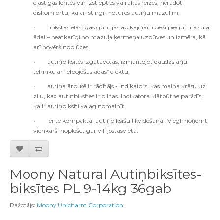
elastīgās lentes var izstiepties vairākas reizes, neradot
diskomfortu, kā arī stingri noturēs autiņu mazulim;
•
m
īkstās elastīgās gumijas ap kājiņām cieši pieguļ mazuļa
ādai – neatkarīgi no mazuļa ķermeņa uzbūves un izmēra, kā
arī novērš noplūdes.
•
autiņbiksītes izgatavotas, izmantojot daudzslāņu
tehniku ar “elpojošas ādas” efektu;
•
a
utiņa ārpusē ir rādītājs - indikators, kas maina krāsu uz
zilu, kad autiņbiksītes ir pilnas. Indikatora klātbūtne parādīs,
ka ir autiņbiksīti vajag nomainīt!
•
l
ente kompaktai autiņbiksīšu likvidēšanai. Viegli noņemt,
vienkārši noplēšot gar vīli jostasvietā.
Moony Natural Autiņbiksītes-
biksītes PL 9-14kg 36gab
Ražotājs:
Moony Unicharm Corporation