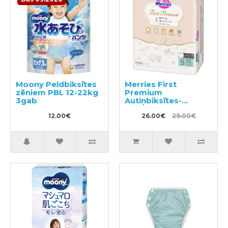
Moony Peldbiksītes
Merries First
zēniem PBL 12-22kg
Premium
3gab
Autiņbiksītes-
biksītes PS 4-8kg
12.00€
52gab
26.00€
29.00€