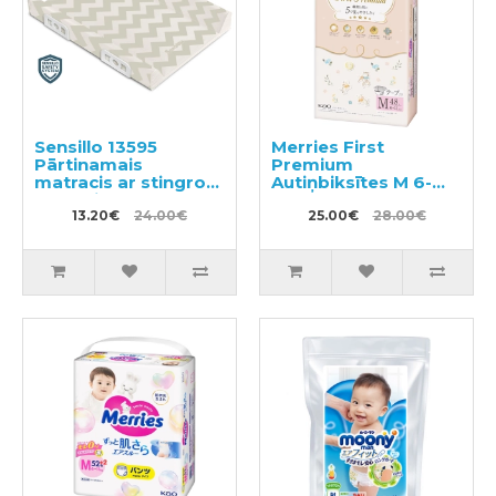
Sensillo 13595
Merries First
Pārtinamais
Premium
matracis ar stingro
Autiņbiksītes M 6-
pamati 50х70 cm
11kg 48gab
13.20€
24.00€
25.00€
28.00€