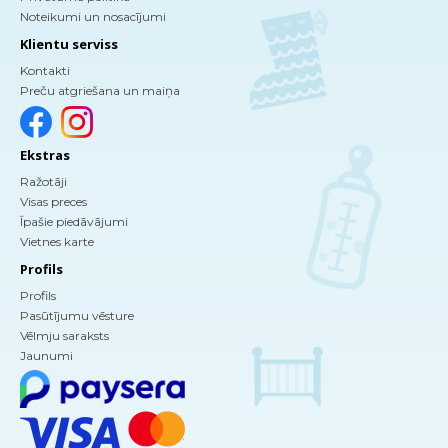
Noteikumi un nosacījumi
Klientu serviss
Kontakti
Preču atgriešana un maiņa
Ekstras
Ražotāji
Visas preces
Īpašie piedāvājumi
Vietnes karte
Profils
Profils
Pasūtījumu vēsture
Vēlmju saraksts
Jaunumi