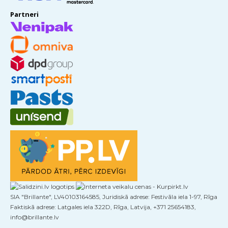
Partneri
SIA "Brillante", LV40103164585, Juridiskā adrese: Festivāla iela 1-97, Rīga
Faktiskā adrese: Latgales iela 322D, Rīga, Latvija, +371 25654183,
info@brillante.lv