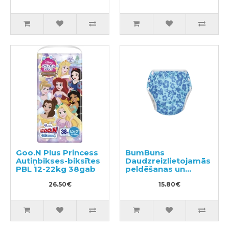
Goo.N Plus Princess
BumBuns
Autiņbikses-biksītes
Daudzreizlietojamās
PBL 12-22kg 38gab
peldēšanas un
podiņmācību
26.50€
autiņbiksīte M 11–15
15.80€
kg