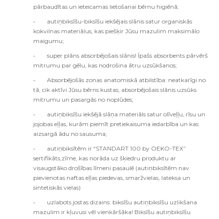
pārbaudītas un ieteicamas lietošanai bērnu higiēnā;
•
a
utiņbiksīšu-biksīšu iekšējais slānis satur organiskās
kokvilnas materiālus, kas piešķir Jūsu mazulim maksimālo
maigumu;
•
s
uper plāns absorbējošais slānis! Īpašs absorbents pārvērš
mitrumu par gēlu, kas nodrošina ātru uzsūkšanos;
•
Absorbējošās zonas anatomiskā atbilstība: neatkarīgi no
tā, cik aktīvi Jūsu bērns kustas, absorbējošais slānis uzsūks
mitrumu un pasargās no noplūdes;
•
a
utiņbiksīšu iekšējā slāņa materiāls satur olīveļļu, rīsu un
jojobas eļļas, kurām piemīt pretiekaisuma iedarbība un kas
aizsargā ādu no sausuma;
•
a
utiņbiksītēm ir “STANDART 100 by OEKO-TEX”
sertifikāts,zīme, kas norāda uz šķiedru produktu ar
visaugstāko drošības līmeni pasaulē (autiņbiksītēm nav
pievienotas naftas eļļas piedevas, smaržvielas, lateksa un
sintetiskās vielas)
•
uzlabots jostas dizains: biksīšu autiņbiksīšu uzlikšana
mazulim ir kļuvusi vēl vienkāršāka! Biksīšu autiņbiksīšu