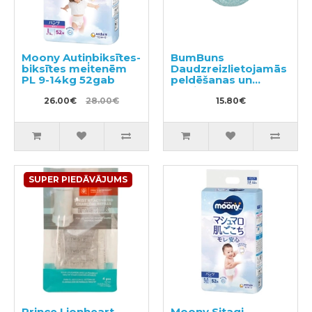
Moony Autiņbiksītes-
BumBuns
biksītes meitenēm
Daudzreizlietojamās
PL 9-14kg 52gab
peldēšanas un
podiņmācību
26.00€
28.00€
autiņbiksīte S 8–11kg
15.80€
SUPER PIEDĀVĀJUMS
Prince Lionheart
Moony Sitagi