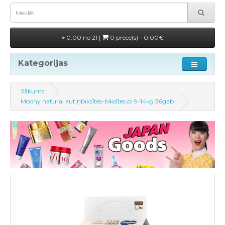
0.00 no 21 |
0 prece(s) - 0.00€
Kategorijas
Sākums
Moony natural autiņbiksītes-biksītes pl 9-14kg 36gab