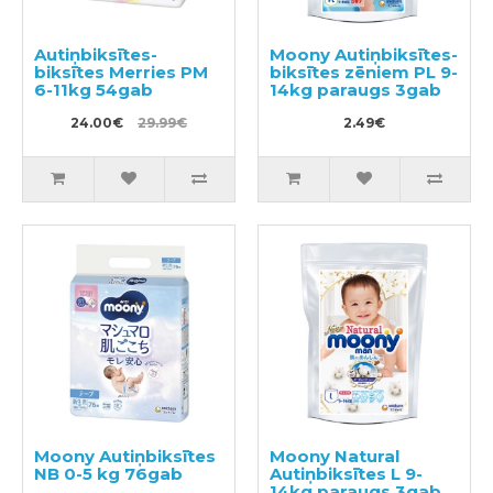
Autiņbiksītes-
Moony Autiņbiksītes-
biksītes Merries PM
biksītes zēniem PL 9-
6-11kg 54gab
14kg paraugs 3gab
24.00€
29.99€
2.49€
Moony Autiņbiksītes
Moony Natural
NB 0-5 kg 76gab
Autiņbiksītes L 9-
14kg paraugs 3gab