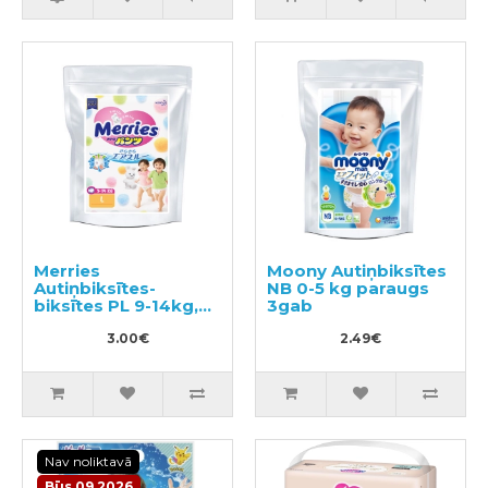
Merries
Moony Autiņbiksītes
Autiņbiksītes-
NB 0-5 kg paraugs
biksītes PL 9-14kg,
3gab
paraugs 3gab
3.00€
2.49€
Nav noliktavā
Būs 09.2026