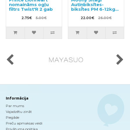
nomaināms ogļu
Autiņbiksītes-
filtrs Twist'R 2 gab
biksītes PM 6-12kg
52gab
2.75€
5.00€
22.00€
26.00€
Informācija
Par mums
Vajadzētu zināt
Piegāde
Preču apmaksas veidi
Privātuma politika