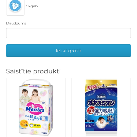
36 gab.
Daudzums
Ielikt grozā
Saistītie produkti