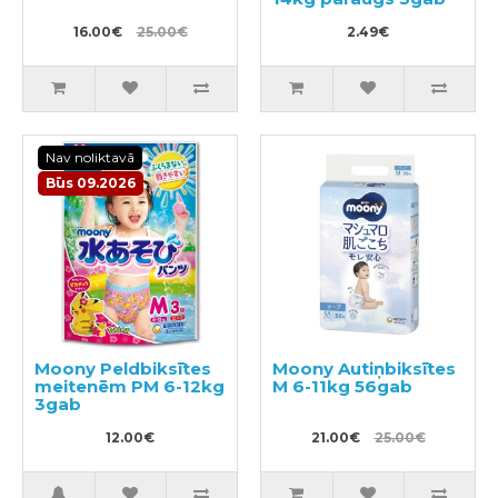
16.00€
25.00€
2.49€
Nav noliktavā
Būs 09.2026
Moony Peldbiksītes
Moony Autiņbiksītes
meitenēm PM 6-12kg
M 6-11kg 56gab
3gab
12.00€
21.00€
25.00€