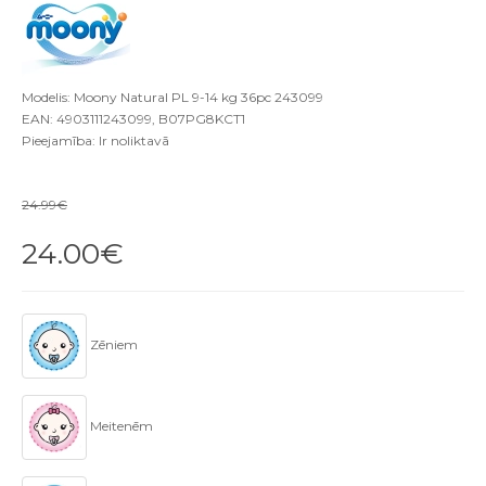
Modelis: Moony Natural PL 9-14 kg 36pc 243099
EAN: 4903111243099, B07PG8KCT1
Pieejamība: Ir noliktavā
24.99€
24.00€
Zēniem
Meitenēm