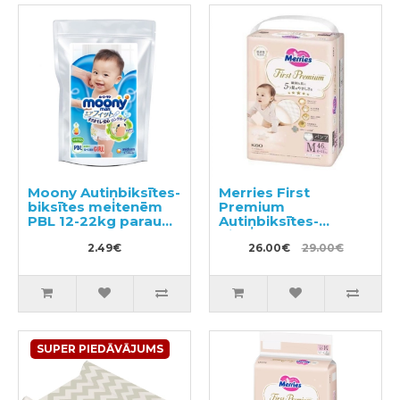
Moony Autiņbiksītes-
Merries First
biksītes meitenēm
Premium
PBL 12-22kg paraugs
Autiņbiksītes-
3gab
biksītes PM 6-11kg
2.49€
46gab
26.00€
29.00€
SUPER PIEDĀVĀJUMS