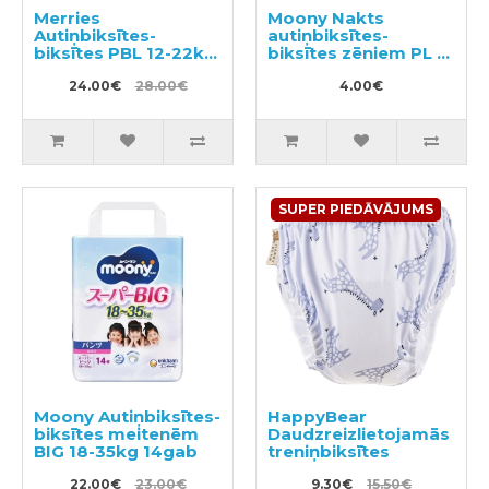
Merries
Moony Nakts
Autiņbiksītes-
autiņbiksītes-
biksītes PBL 12-22kg
biksītes zēniem PL 9-
38gab
14kg 3gab
24.00€
28.00€
4.00€
SUPER PIEDĀVĀJUMS
Moony Autiņbiksītes-
HappyBear
biksītes meitenēm
Daudzreizlietojamās
BIG 18-35kg 14gab
treniņbiksītes
22.00€
23.00€
9.30€
15.50€