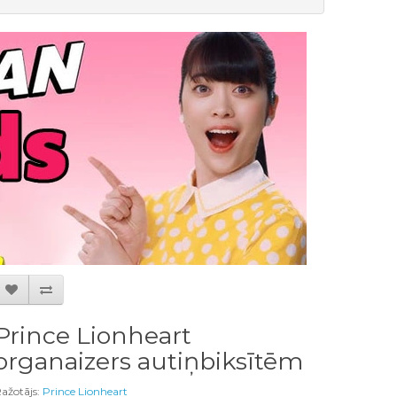
Prince Lionheart
organaizers autiņbiksītēm
ažotājs:
Prince Lionheart