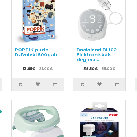
POPPIK puzle
Bocioland BL102
Dzīvnieki 500gab
Elektroniskais
deguna
aspirators
13.65€
21.00€
38.50€
55.00€