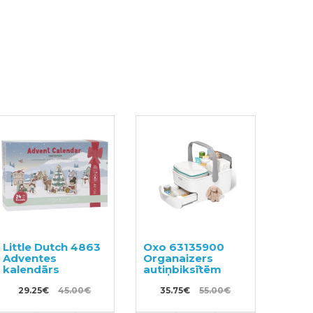
Little Dutch 4863
Oxo 63135900
Adventes
Organaizers
kalendārs
autiņbiksītēm
29.25€
45.00€
35.75€
55.00€