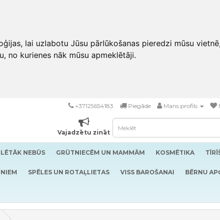
ģijas, lai uzlabotu Jūsu pārlūkošanas pieredzi mūsu vietnē
u, no kurienes nāk mūsu apmeklētāji.
+37125654183
Piegāde
Mans profils
Vajadzētu zināt
LĒTĀK NEBŪS
GRŪTNIECĒM UN MAMMĀM
KOSMĒTIKA
TĪR
RNIEM
SPĒLES UN ROTAĻLIETAS
VISS BAROŠANAI
BĒRNU AP