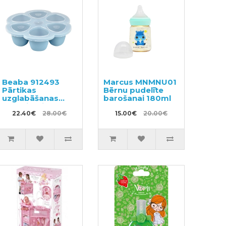
Beaba 912493
Marcus MNMNU01
Pārtikas
Bērnu pudelīte
uzglabāšanas
barošanai 180ml
konteineris ar
nodalījumiem
22.40€
28.00€
15.00€
20.00€