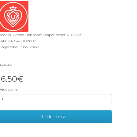
odelis: Prince Lionheart Diaper depot 002607
AN: 049345002607
ieejamība: Ir noliktavā
30.00€
16.50€
Daudzums
Ielikt grozā