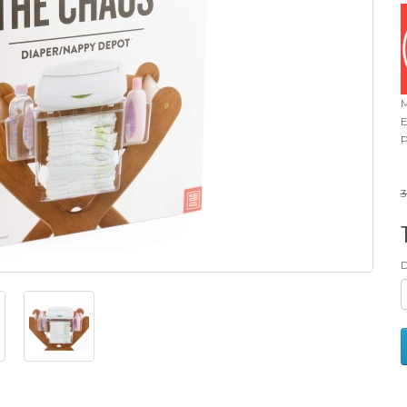
M
E
P