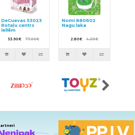
DeCuevas 53023
Nomi 880602
Rotaļu centrs
Nagu laka
lellēm
53.90€
77.00€
2.80€
4.00€
artneri