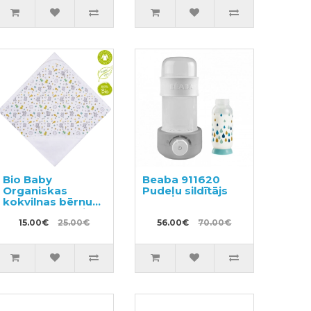
Bio Baby
Beaba 911620
Organiskas
Pudeļu sildītājs
kokvilnas bērnu
sega ar kapuci
85x85 cm.
15.00€
25.00€
56.00€
70.00€