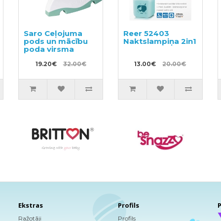
Saro Ceļojuma
Reer 52403
pods un mācību
Naktslampiņa 2in1
poda virsma
19.20€
32.00€
13.00€
20.00€
Ekstras
Profils
P
Ražotāji
Profils