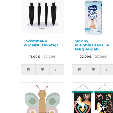
Twistshake
Moony
Pudelīšu žāvētājs
Autiņbiksītes L 9-
14kg 48gab
15.00€
20.00€
22.00€
23.00€