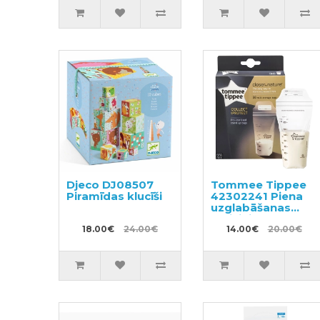
Djeco DJ08507
Tommee Tippee
Piramīdas klucīši
42302241 Piena
uzglabāšanas
maisiņi 36x350ml
18.00€
24.00€
14.00€
20.00€