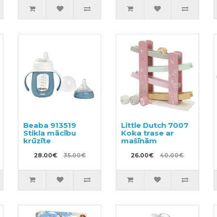
Beaba 913519
Little Dutch 7007
Stikla mācību
Koka trase ar
krūzīte
mašīnām
28.00€
35.00€
26.00€
40.00€