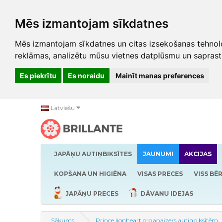
Mēs izmantojam sīkdatnes
Mēs izmantojam sīkdatnes un citas izsekošanas tehnolo
reklāmas, analizētu mūsu vietnes datplūsmu un saprast
Es piekrītu
Es noraidu
Mainīt manas preferences
Latviešu
JAPĀŅU AUTIŅBIKSĪTES
JAUNUMI
AKCIJAS
KOPŠANA UN HIGIĒNA
VISAS PRECES
VISS BĒ
JAPĀŅU PRECES
DĀVANU IDEJAS
Sākums
Prince lionheart organaizers autiņbiksītēm