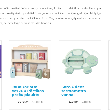
padar
ī
tu auti
ņ
biks
īš
u mai
ņ
u dro
šā
ku
, ā
tr
ā
ku un
ē
rt
ā
ku
,
nodro
š
inot pa
var piestiprin
ā
t praktiski pie jebkura auti
ņ
u mai
ņ
as galdi
ņ
a
.
Ietilp
ī
gs
nreizlietojam
ā
m auti
ņ
biks
ī
t
ē
m
.
Organaizera aug
š
pus
ē
var novietot
es
,
p
ū
deri
,
losjonus un daudz
,
ko citu
!
JaBaDaBaDo
Saro Ūdens
W7200 Pārtikas
termometrs
preču plaukts
vannai
22.75€
35.00€
4.20€
7.00€