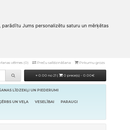
, parādītu Jums personalizētu saturu un mērķētas
Manas vēlmes (0)
Preču salīdzināšana
Pirkumu grozs
0.00 no 21 |
0 prece(s) - 0.00€
ĪŠANAS LĪDZEKĻI UN PIEDERUMI
ĢĒRBS UN VEĻA
VESELĪBAI
PARAUGI