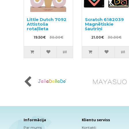
Little Dutch 7092
Scratch 6182039
Attistoša
Magnētiskie
rotaļlieta
šautriņi
19.50€
30.00€
21.00€
30.00€
Informācija
Klientu serviss
Par mums
Kontakti