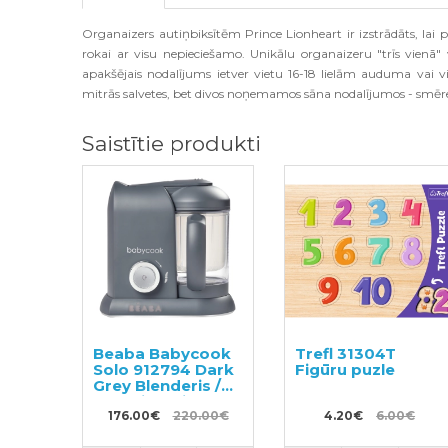
Organaizers auti
ņ
biks
ī
t
ē
m Prince Lionheart ir izstr
ā
d
ā
ts
,
lai 
rokai ar visu nepiecie
š
amo
.
Unik
ā
lu organaizeru
"
tr
ī
s vien
ā"
apak
šē
jais nodal
ī
jums ietver vietu
16-18
liel
ā
m auduma vai vie
mitr
ā
s salvetes
,
bet divos no
ņ
emamos s
ā
na nodal
ī
jumos
-
sm
ē
r
Saistītie produkti
Beaba Babycook
Trefl 31304T
Solo 912794 Dark
Figūru puzle
Grey Blenderis /
smalcinātājs
bērnu pārtikai
176.00€
220.00€
4.20€
6.00€