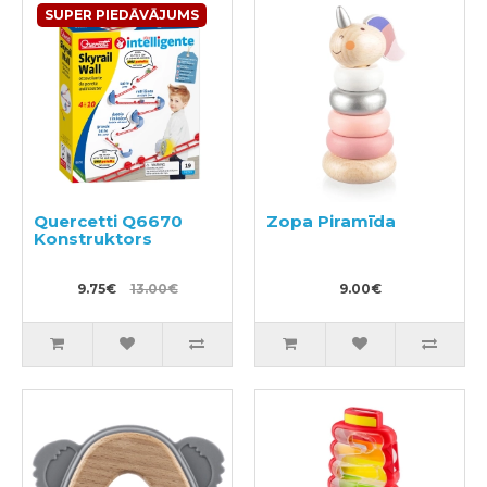
SUPER PIEDĀVĀJUMS
Quercetti Q6670
Zopa Piramīda
Konstruktors
9.75€
13.00€
9.00€