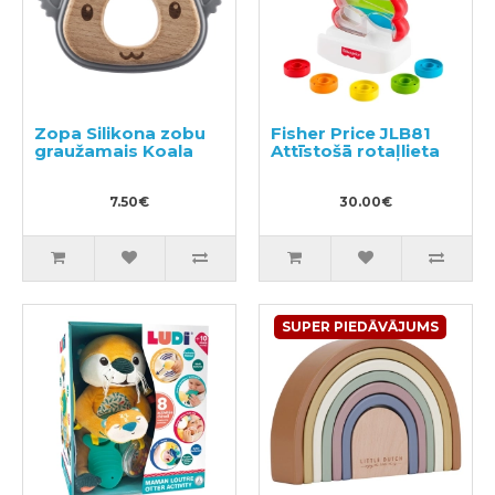
Zopa Silikona zobu
Fisher Price JLB81
graužamais Koala
Attīstošā rotaļlieta
7.50€
30.00€
SUPER PIEDĀVĀJUMS