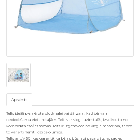
Apraksts
Telts ideāli piemērota pludmalei vai dārzam, kad bērnam
nepieciešama vieta rotaļām. Telti var viegli uzinstalēt, izvelkot to no
komplektā esošās somas. Telts ir izgatavota no viegla materiāla, tāpēc
to var ērti ņemt līdzi ceļojumos.
Telts ar UV 50, kas garantē, ka bērns būs labi pasargāts no saules