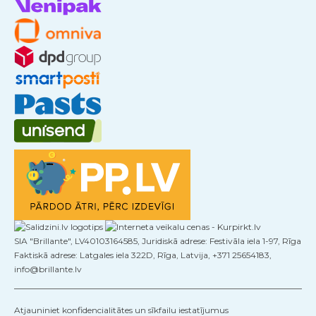
SIA "Brillante", LV40103164585, Juridiskā adrese: Festivāla iela 1-97, Rīga
Faktiskā adrese: Latgales iela 322D, Rīga, Latvija, +371 25654183,
info@brillante.lv
Atjauniniet konfidencialitātes un sīkfailu iestatījumus