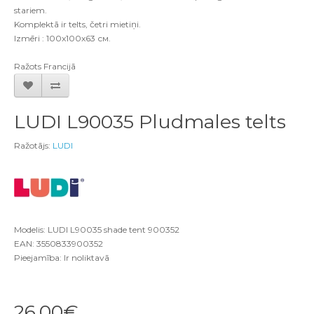
stariem.
Komplektā ir telts, četri mietiņi.
Izmēri : 100x100x63 см.
Ražots Francijā
LUDI L90035 Pludmales telts
Ražotājs:
LUDI
Modelis: LUDI L90035 shade tent 900352
EAN: 3550833900352
Pieejamība: Ir noliktavā
26.00€