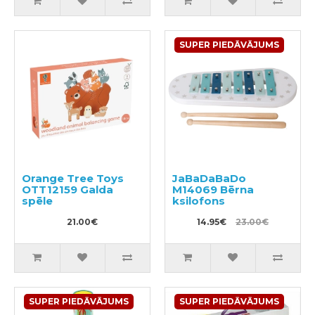
SUPER PIEDĀVĀJUMS
Orange Tree Toys
JaBaDaBaDo
OTT12159 Galda
M14069 Bērna
spēle
ksilofons
21.00€
14.95€
23.00€
SUPER PIEDĀVĀJUMS
SUPER PIEDĀVĀJUMS