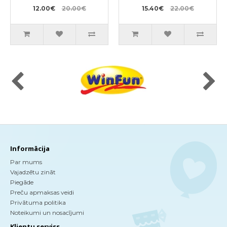
12.00€
20.00€
15.40€
22.00€
Informācija
Par mums
Vajadzētu zināt
Piegāde
Preču apmaksas veidi
Privātuma politika
Noteikumi un nosacījumi
Klientu serviss