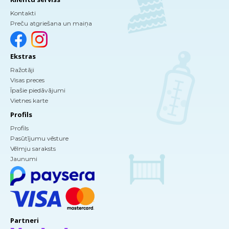
Kontakti
Preču atgriešana un maiņa
Ekstras
Ražotāji
Visas preces
Īpašie piedāvājumi
Vietnes karte
Profils
Profils
Pasūtījumu vēsture
Vēlmju saraksts
Jaunumi
Partneri