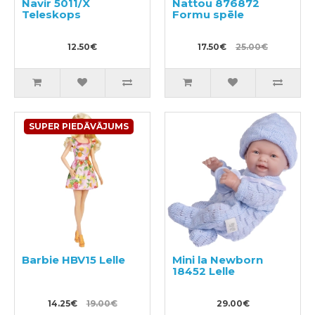
Navir 5011/X
Nattou 876872
Teleskops
Formu spēle
12.50€
17.50€
25.00€
SUPER PIEDĀVĀJUMS
Barbie HBV15 Lelle
Mini la Newborn
18452 Lelle
14.25€
19.00€
29.00€