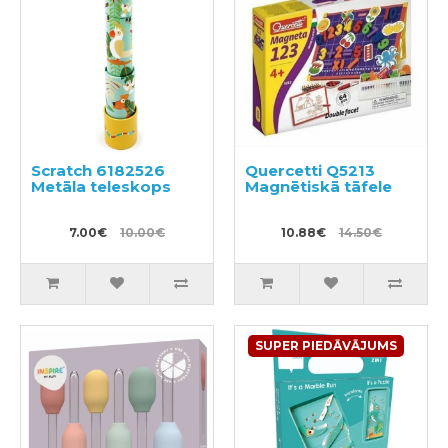
Scratch 6182526
Quercetti Q5213
Metāla teleskops
Magnētiskā tāfele
7.00€
10.00€
10.88€
14.50€
SUPER PIEDĀVĀJUMS