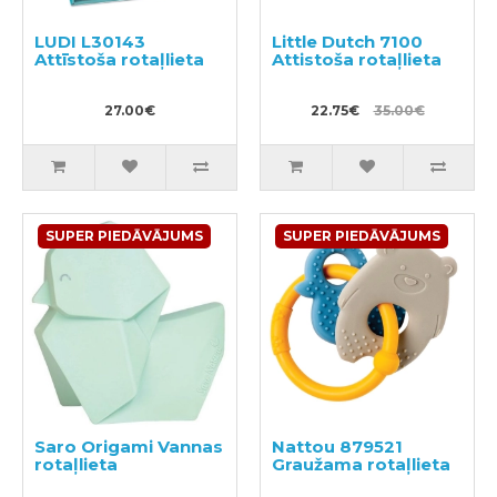
LUDI L30143
Little Dutch 7100
Attīstoša rotaļlieta
Attistoša rotaļlieta
27.00€
22.75€
35.00€
SUPER PIEDĀVĀJUMS
SUPER PIEDĀVĀJUMS
Saro Origami Vannas
Nattou 879521
rotaļlieta
Graužama rotaļlieta