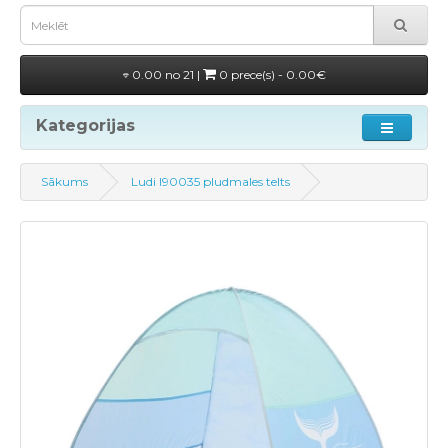
0.00 no 21 |
0 prece(s) - 0.00€
Kategorijas
Sākums
Ludi l90035 pludmales telts