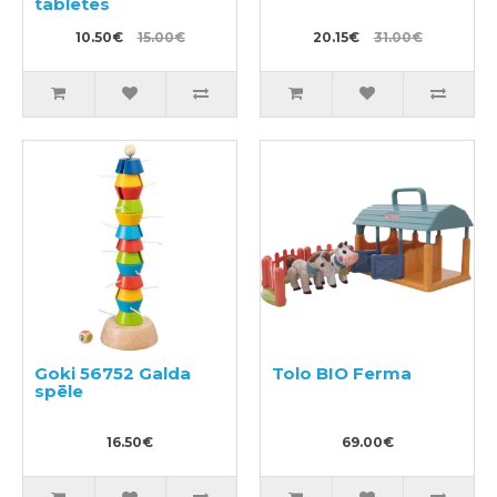
tabletes
10.50€
15.00€
20.15€
31.00€
Goki 56752 Galda
Tolo BIO Ferma
spēle
16.50€
69.00€