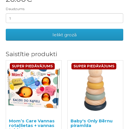
Daudzums
Ielikt grozā
Saistītie produkti
SUPER PIEDĀVĀJUMS
SUPER PIEDĀVĀJUMS
Mom’s Care Vannas
Baby's Only Bērnu
rotaļlietas + vannas
piramīda