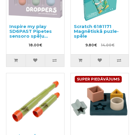
Inspire my play
Scratch 6181171
SD6PAST Pipetes
Magnētiskā puzle-
sensoro spēļu
spēle
aktivitātēm
18.00€
9.80€
14.00€
SUPER PIEDĀVĀJUMS