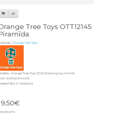
Orange Tree Toys OTT12145
Piramīda
ažotājs:
Orange Tree Toys
odelis: Orange Tree Toys 12145 Stacking toy 944145
AN: 5060541944145
ieejamība: Ir noliktavā
19.50€
Daudzums