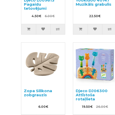
Djeco DJ09613
Yookidoo 40147
Pagaidu
Muzikāls grabulis
tetovējumi
4.50€
6.00€
22.50€
Zopa Silikona
Djeco DJ06300
zobgrauzis
Attīstoša
rotaļlieta
6.00€
19.50€
26.00€