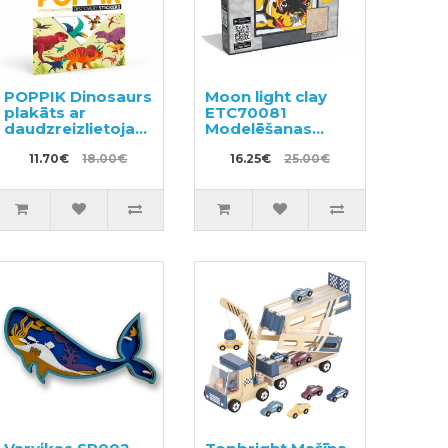
POPPIK Dinosaurs
Moon light clay
plakāts ar
ETC70081
daudzreizlietojamām
Modelēšanas
uzlīmēm
masas - glezna
11.70€
18.00€
16.25€
25.00€