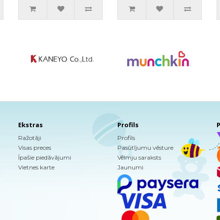
Ekstras
Profils
P
Ražotāji
Profils
Visas preces
Pasūtījumu vēsture
Īpašie piedāvājumi
Vēlmju saraksts
Vietnes karte
Jaunumi