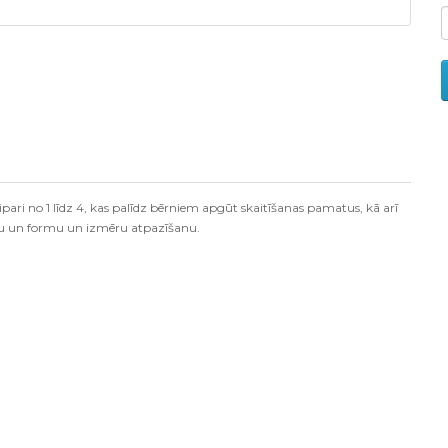
ari no 1 līdz 4, kas palīdz bērniem apgūt skaitīšanas pamatus, kā arī
iju un formu un izmēru atpazīšanu.