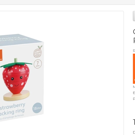
R
M
E
P