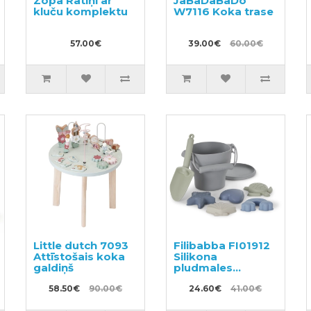
Zopa Ratiņi ar
JaBaDaBaDo
kluču komplektu
W7116 Koka trase
57.00€
39.00€
60.00€
Little dutch 7093
Filibabba FI01912
Attīstošais koka
Silikona
galdiņš
pludmales
komplekts
58.50€
90.00€
24.60€
41.00€