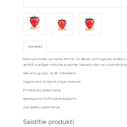
Apraksts
Koka piramīda zemenes formā. Uz detaļu aizmugures attēloti cip
attīstīt svarīgas motorās prasmes, tostarp roku–acu koordināc
Vecuma grupa: no 18 mēnešiem
Izgatavota no ilgnoturīgas koksnes
Pilnībā bez plastmasas
Iepakojums 100% pārstrādājams
Izstrādāta Lielbritānijā
Saistītie produkti