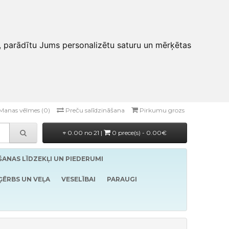
, parādītu Jums personalizētu saturu un mērķētas
Manas vēlmes (0)
Preču salīdzināšana
Pirkumu grozs
0.00 no 21 |
0 prece(s) - 0.00€
ĪŠANAS LĪDZEKĻI UN PIEDERUMI
ĢĒRBS UN VEĻA
VESELĪBAI
PARAUGI