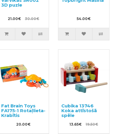
Varvikas SR002
Topbright Mašīna
3D puzle
21.00€
30.00€
54.00€
Fat Brain Toys
Cubika 13746
FA175-1 Rotaļlieta-
Koka attīstošā
Krabītis
spēle
20.00€
13.65€
19.50€