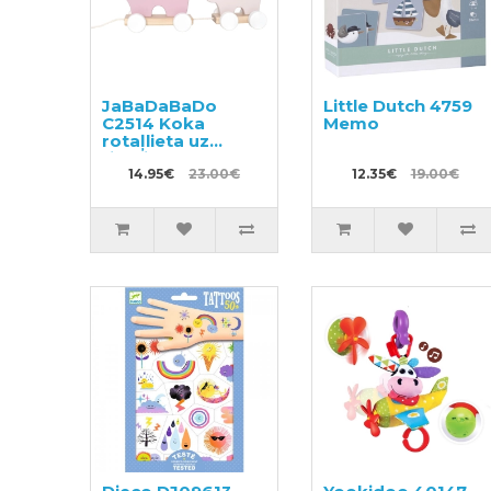
JaBaDaBaDo
Little Dutch 4759
C2514 Koka
Memo
rotaļlieta uz
riteņiem
14.95€
23.00€
12.35€
19.00€