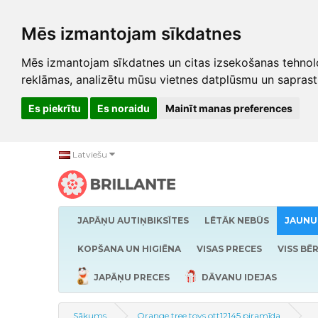
Mēs izmantojam sīkdatnes
Mēs izmantojam sīkdatnes un citas izsekošanas tehnolo
reklāmas, analizētu mūsu vietnes datplūsmu un saprast
Es piekrītu
Es noraidu
Mainīt manas preferences
Latviešu
JAPĀŅU AUTIŅBIKSĪTES
LĒTĀK NEBŪS
JAUNU
KOPŠANA UN HIGIĒNA
VISAS PRECES
VISS BĒ
JAPĀŅU PRECES
DĀVANU IDEJAS
Sākums
Orange tree toys ott12145 piramīda