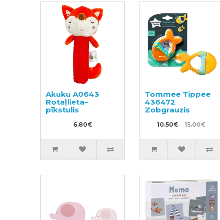
Akuku A0643
Tommee Tippee
Rotaļlieta–
436472
pīkstulis
Zobgrauzis
6.80€
10.50€
15.00€