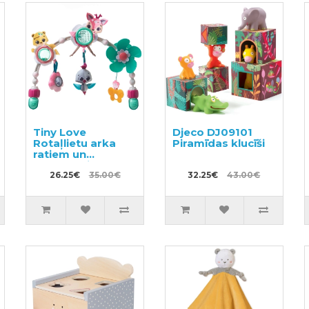
Tiny Love
Djeco DJ09101
Rotaļlietu arka
Piramīdas klucīši
ratiem un
autokrēsliem
26.25€
35.00€
32.25€
43.00€