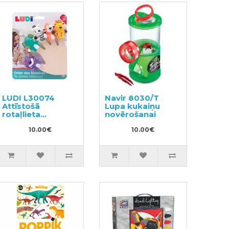
LUDI L30074
Navir 8030/T
Attīstošā
Lupa kukaiņu
rotaļlieta
novērošanai
mazuļiem -
pirkstu lelles
10.00€
10.00€