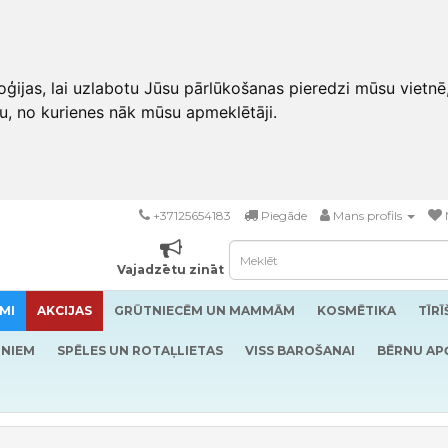
ģijas, lai uzlabotu Jūsu pārlūkošanas pieredzi mūsu vietnē
u, no kurienes nāk mūsu apmeklētāji.
+37125654183
Piegāde
Mans profils
Vajadzētu zināt
MI
AKCIJAS
GRŪTNIECĒM UN MAMMĀM
KOSMĒTIKA
TĪR
RNIEM
SPĒLES UN ROTAĻLIETAS
VISS BAROŠANAI
BĒRNU AP