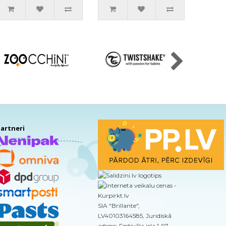
artneri
SIA "Brillante",
LV40103164585, Juridiskā
adrese: Festivāla iela 1-97,