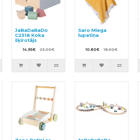
JaBaDaBaDo
Saro Miega
C2518 Koka
lupatiņa
šķirotājs
14.95€
23.00€
10.80€
18.00€