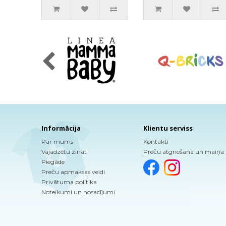
Informācija
Klientu serviss
Par mums
Kontakti
Vajadzētu zināt
Preču atgriešana un maiņa
Piegāde
Preču apmaksas veidi
Privātuma politika
Noteikumi un nosacījumi