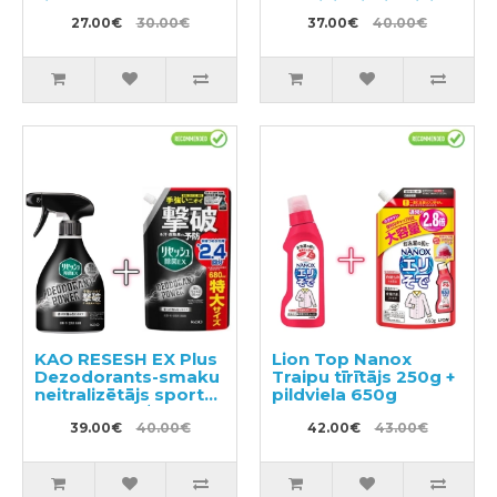
ziedu aromātu
kondicionieris divi
500ml + pildviela
27.00€
30.00€
vienā ar mentolu
37.00€
40.00€
360ml
600ml + pildviela
400ml
KAO RESESH EX Plus
Lion Top Nanox
Dezodorants-smaku
Traipu tīrītājs 250g +
neitralizētājs sporta
pildviela 650g
un darba apģērbam
360ml + pildviela
39.00€
40.00€
42.00€
43.00€
680ml