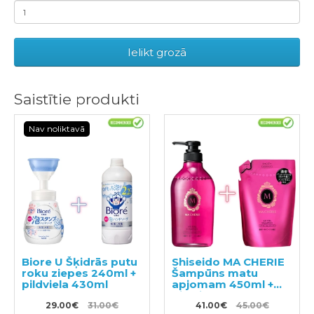
Ielikt grozā
Saistītie produkti
Nav noliktavā
Biore U Šķidrās putu
Shiseido MA CHERIE
roku ziepes 240ml +
Šampūns matu
pildviela 430ml
apjomam 450ml +
pildviela 380ml
29.00€
31.00€
41.00€
45.00€