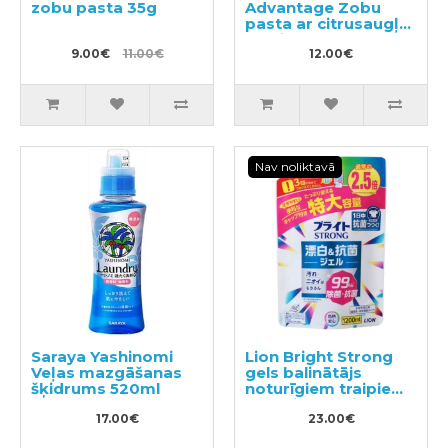
zobu pasta 35g
Advantage Zobu
pasta ar citrusaugļu
un piparmētras
9.00€
11.00€
aromātu 130g
12.00€
Nav noliktavā
Saraya Yashinomi
Lion Bright Strong
Veļas mazgāšanas
gels balinātājs
šķidrums 520ml
noturīgiem traipiem
ar antibakteriālu
17.00€
efektu, pildviela
23.00€
1200ml