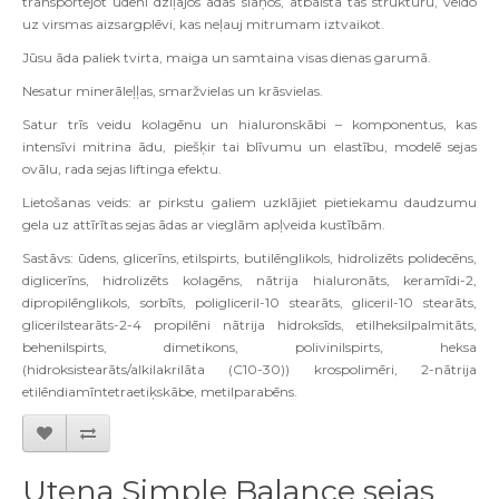
transportējot ūdeni dziļajos ādas slāņos, atbalsta tās struktūru, veido
uz virsmas aizsargplēvi, kas neļauj mitrumam iztvaikot.
Jūsu āda paliek tvirta, maiga un samtaina visas dienas garumā.
Nesatur minerāleļļas, smaržvielas un krāsvielas.
Satur trīs veidu kolagēnu un hialuronskābi – komponentus, kas
intensīvi mitrina ādu, piešķir tai blīvumu un elastību, modelē sejas
ovālu, rada sejas liftinga efektu.
Lietošanas veids: ar pirkstu galiem uzklājiet pietiekamu daudzumu
gela uz attīrītas sejas ādas ar vieglām apļveida kustībām.
Sastāvs: ūdens, glicerīns, etilspirts, butilēnglikols, hidrolizēts polidecēns,
diglicerīns, hidrolizēts kolagēns, nātrija hialuronāts, keramīdi-2,
dipropilēnglikols, sorbīts, poligliceril-10 stearāts, gliceril-10 stearāts,
glicerilstearāts-2-4 propilēni nātrija hidroksīds, etilheksilpalmitāts,
behenilspirts, dimetikons, polivinilspirts, heksa
(hidroksistearāts/alkilakrilāta (C10-30)) krospolimēri, 2-nātrija
etilēndiamīntetraetiķskābe, metilparabēns.
Utena Simple Balance sejas