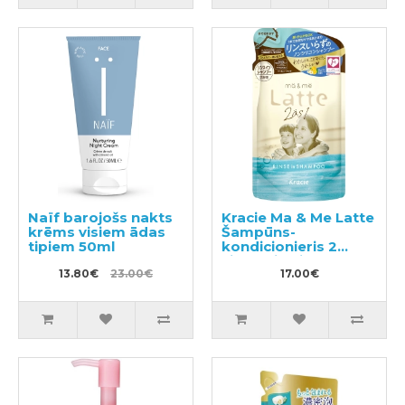
Naïf barojošs nakts
Kracie Ma & Me Latte
krēms visiem ādas
Šampūns-
tipiem 50ml
kondicionieris 2
vienā pildviela 360ml
13.80€
23.00€
17.00€