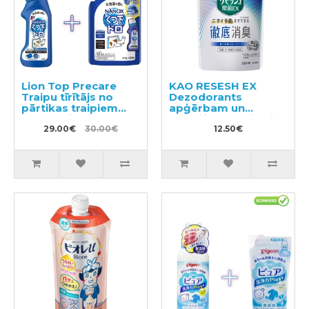
Lion Top Precare
KAO RESESH EX
Traipu tīrītājs no
Dezodorants
pārtikas traipiem
apģērbam un
220g + pildviela 200g
tekstilizstrādājumiem,
29.00€
30.00€
pildviela 320ml
12.50€