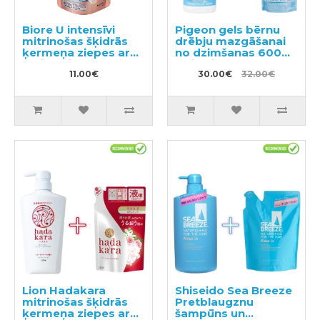
Biore U intensīvi
Pigeon gels bērnu
mitrinošas šķidrās
drēbju mazgāšanai
ķermeņa ziepes ar
no dzimšanas 600ml
maigu ziedu-augļu
+ pildviela 500ml
aromātu pildviela
11.00€
30.00€
32.00€
340ml
Lion Hadakara
Shiseido Sea Breeze
mitrinošas šķidrās
Pretblaugznu
ķermeņa ziepes ar
šampūns un