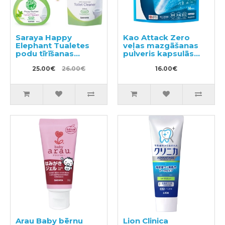
Saraya Happy
Kao Attack Zero
Elephant Tualetes
veļas mazgāšanas
podu tīrīšanas
pulveris kapsulās
līdzeklis 400ml +
16gab
pildviela 350ml
25.00€
26.00€
16.00€
Arau Baby bērnu
Lion Clinica