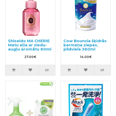
Shiseido MA CHERIE
Cow Bouncia šķidrās
Matu eļļa ar ziedu-
ķermeņa ziepes,
augļu aromātu 60ml
pildviela 360ml
27.00€
14.00€