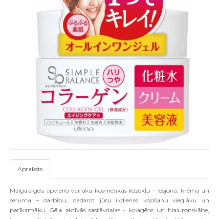
Apraksts
Maigais gels apvieno vairāku kosmētikas līdzekļu – losjona, krēma un
seruma – darbību, padarot jūsu ikdienas kopšanu vieglāku un
patīkamāku. Gēla aktīvās sastāvdaļas - kolagēns un hialuronskābe,