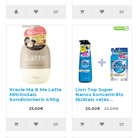
Kracie Ma & Me Latte
Lion Top Super
Mitrinošais
Nanox koncentrēts
kondicionieris 490g
šķidrais veļas
mazgāšanas
25.00€
līdzeklis, 400ml
20.00€
22.00€
pudele ar sūkni +
pildviela 350g