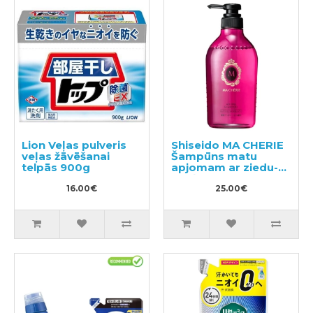
Lion Veļas pulveris
Shiseido MA CHERIE
veļas žāvēšanai
Šampūns matu
telpās 900g
apjomam ar ziedu-
augļu aromātu
16.00€
450ml
25.00€