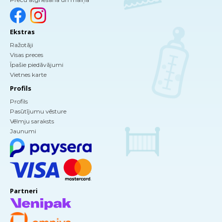
Ekstras
Ražotāji
Visas preces
Īpašie piedāvājumi
Vietnes karte
Profils
Profils
Pasūtījumu vēsture
Vēlmju saraksts
Jaunumi
Partneri