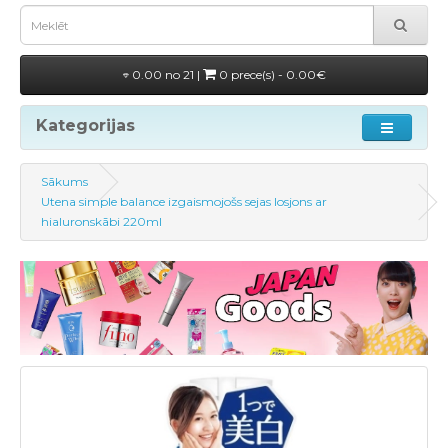
0.00 no 21 |
0 prece(s) - 0.00€
Kategorijas
Sākums
Utena simple balance izgaismojošs sejas losjons ar
hialuronskābi 220ml