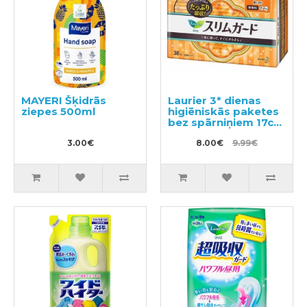
MAYERI Šķidrās
Laurier 3* dienas
ziepes 500ml
higiēniskās paketes
bez spārniņiem 17cm
38gab
3.00€
8.00€
9.99€