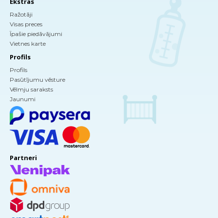
Ekstras
Ražotāji
Visas preces
Īpašie piedāvājumi
Vietnes karte
Profils
Profils
Pasūtījumu vēsture
Vēlmju saraksts
Jaunumi
Partneri