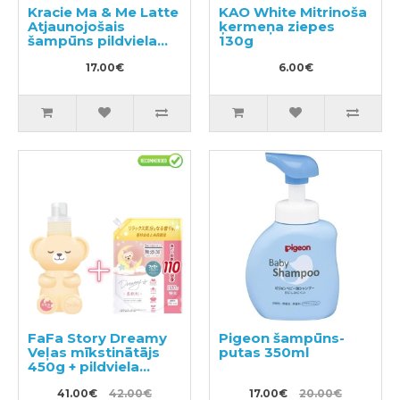
Kracie Ma & Me Latte
KAO White Mitrinoša
Atjaunojošais
ķermeņa ziepes
šampūns pildviela
130g
360ml
17.00€
6.00€
FaFa Story Dreamy
Pigeon šampūns-
Veļas mīkstinātājs
putas 350ml
450g + pildviela
1100g
41.00€
42.00€
17.00€
20.00€