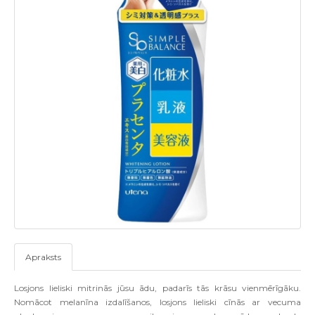
Apraksts
Losjons lieliski mitrinās jūsu ādu, padarīs tās krāsu vienmērīgāku.
Nomācot melanīna izdalīšanos, losjons lieliski cīnās ar vecuma