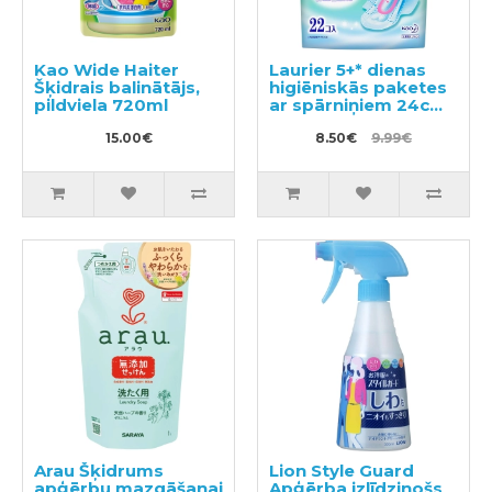
Kao Wide Haiter
Laurier 5+* dienas
Šķidrais balinātājs,
higiēniskās paketes
pildviela 720ml
ar spārniņiem 24cm
22gab
15.00€
8.50€
9.99€
Arau Šķidrums
Lion Style Guard
apģērbu mazgāšanai
Apģērba izlīdzinošs