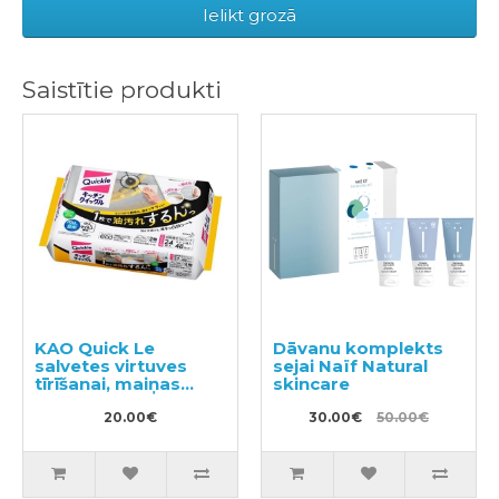
Ielikt grozā
Saistītie produkti
KAO Quick Le
Dāvanu komplekts
salvetes virtuves
sejai Naïf Natural
tīrīšanai, maiņas
skincare
bloks 24gab
20.00€
30.00€
50.00€