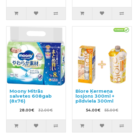
Moony Mitrās
Biore Ķermeņa
salvetes 608gab
losjons 300ml +
(8x76)
pildviela 300ml
28.00€
32.00€
54.00€
55.00€