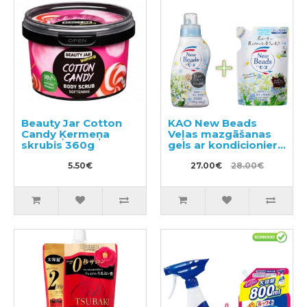
Beauty Jar Cotton
KAO New Beads
Candy Ķermeņa
Veļas mazgāšanas
skrubis 360g
gels ar kondicionieri
740g + pildviela 650g
5.50€
27.00€
28.00€