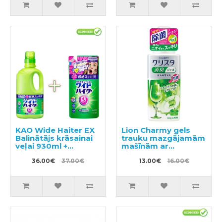
KAO Wide Haiter EX
Lion Charmy gels
Balinātājs krāsainai
trauku mazgājamām
veļai 930ml +
mašīnām ar
pildviela 450ml
citronmētras
36.00€
37.00€
aromātu 480g
13.00€
16.00€