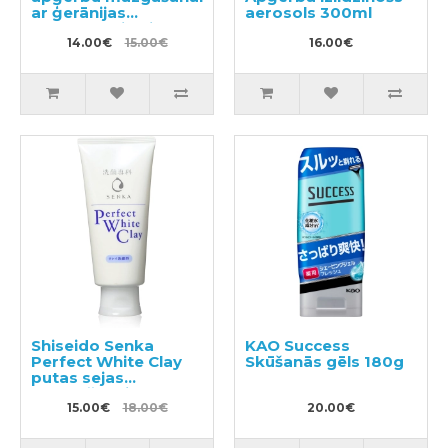
ar ģerānijas
aerosols 300ml
aromātu, pildviela
1000ml
14.00€
15.00€
16.00€
Shiseido Senka
KAO Success
Perfect White Clay
Skūšanās gēls 180g
putas sejas
mazgāšanai ar balto
mālu 120g
15.00€
18.00€
20.00€