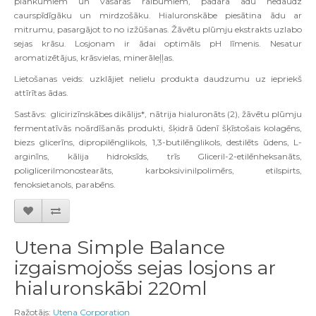
plankumiem un vasaras raibumiem, padara ādu nedaudz
caurspīdīgāku un mirdzošāku. Hialuronskābe piesātina ādu ar
mitrumu, pasargājot to no izžūšanas. Žāvētu plūmju ekstrakts uzlabo
sejas krāsu. Losjonam ir ādai optimāls pH līmenis. Nesatur
aromatizētājus, krāsvielas, minerāleļļas.
Lietošanas veids: uzklājiet nelielu produkta daudzumu uz iepriekš
attīrītas ādas.
Sastāvs: glicirizīnskābes dikālijs*, nātrija hialuronāts (2), žāvētu plūmju
fermentatīvās noārdīšanās produkti, šķidrā ūdenī šķīstošais kolagēns,
biezs glicerīns, dipropilēnglikols, 1,3-butilēnglikols, destilēts ūdens, L-
arginīns, kālija hidroksīds, trīs Gliceril-2-etilēnheksanāts,
poliglicerilmonostearāts, karboksivinilpolimērs, etilspirts,
fenoksietanols, parabēns.
Utena Simple Balance
izgaismojošs sejas losjons ar
hialuronskābi 220ml
Ražotājs:
Utena Corporation