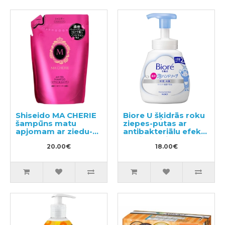
Shiseido MA CHERIE
Biore U šķidrās roku
šampūns matu
ziepes-putas ar
apjomam ar ziedu-
antibakteriālu efektu
augļu aromātu,
un vieglu citrusaugļu
pildviela 380ml
20.00€
aromātu 500ml
18.00€