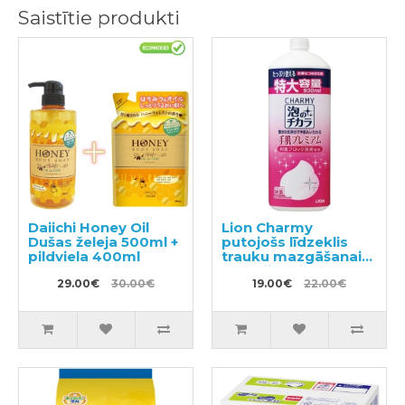
Saistītie produkti
Daiichi Honey Oil
Lion Charmy
Dušas želeja 500ml +
putojošs līdzeklis
pildviela 400ml
trauku mazgāšanai
ar mežrozīšu
29.00€
30.00€
aromātu, pildviela
19.00€
22.00€
930ml