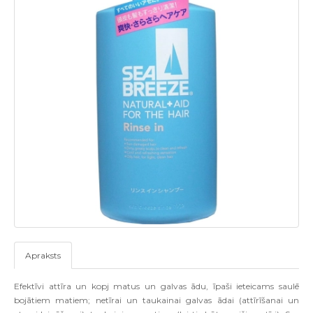
Apraksts
Efektīvi attīra un kopj matus un galvas ādu, īpaši ieteicams saulē
bojātiem matiem; netīrai un taukainai galvas ādai (attīrīšanai un