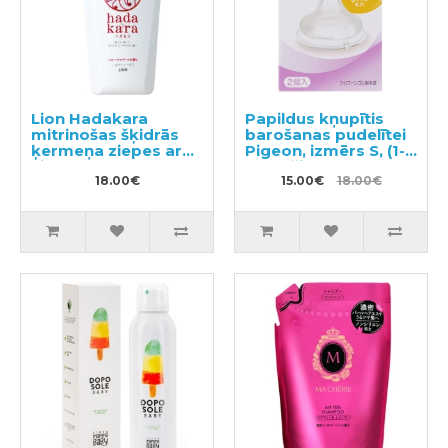
Lion Hadakara
Papildus kņupītis
mitrinošas šķidrās
barošanas pudelītei
ķermeņa ziepes ar
Pigeon, izmērs S, (1-3
ziedu aromātu
mēneši)
500ml
18.00€
15.00€
18.00€