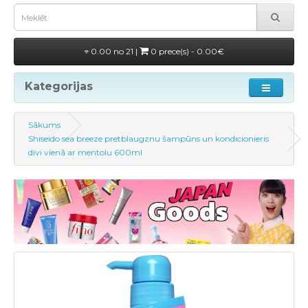
0.00 no 21 |
0 prece(s) - 0.00€
Kategorijas
Sākums
Shiseido sea breeze pretblaugznu šampūns un kondicionieris
divi vienā ar mentolu 600ml