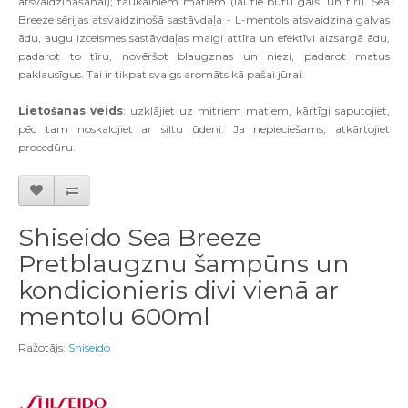
atsvaidzināšanai); taukainiem matiem (lai tie būtu gaiši un tīri). Sea
Breeze sērijas atsvaidzinošā sastāvdaļa - L-mentols atsvaidzina galvas
ādu, augu izcelsmes sastāvdaļas maigi attīra un efektīvi aizsargā ādu,
padarot to tīru, novēršot blaugznas un niezi, padarot matus
paklausīgus. Tai ir tikpat svaigs aromāts kā pašai jūrai.
Lietošanas veids
: uzklājiet uz mitriem matiem, kārtīgi saputojiet,
pēc tam noskalojiet ar siltu ūdeni. Ja nepieciešams, atkārtojiet
procedūru.
Shiseido Sea Breeze
Pretblaugznu šampūns un
kondicionieris divi vienā ar
mentolu 600ml
Ražotājs:
Shiseido