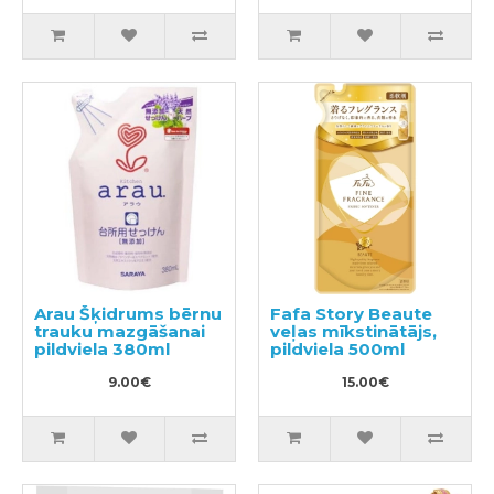
Arau Šķidrums bērnu
Fafa Story Beaute
trauku mazgāšanai
veļas mīkstinātājs,
pildviela 380ml
pildviela 500ml
9.00€
15.00€