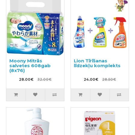
Moony Mitrās
Lion Tīrīšanas
salvetes 608gab
līdzekļu komplekts
(8x76)
28.00€
32.00€
24.00€
28.50€