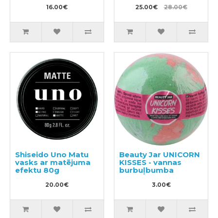
450ml
150g
16.00€
25.00€
28.00€
Shiseido Uno Matu
Beauty Jar UNICORN
vasks ar matējuma
KISSES - vannas
efektu 80g
burbuļbumba
20.00€
3.00€