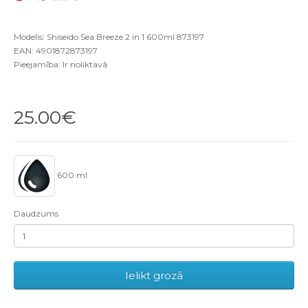
Modelis: Shiseido Sea Breeze 2 in 1 600ml 873197
EAN: 4901872873197
Pieejamība: Ir noliktavā
25.00€
600 ml
Daudzums
Ielikt grozā