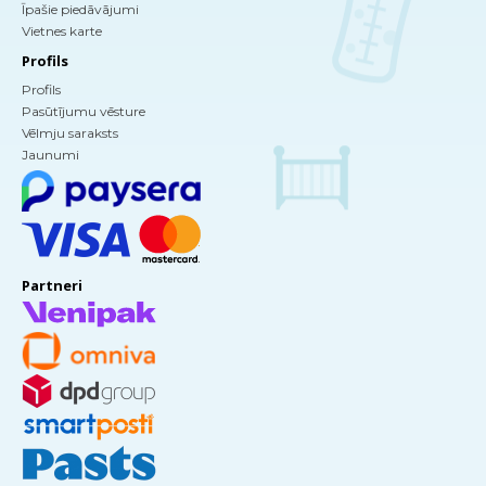
Īpašie piedāvājumi
Vietnes karte
Profils
Profils
Pasūtījumu vēsture
Vēlmju saraksts
Jaunumi
Partneri