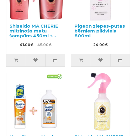
Shiseido MA CHERIE
Pigeon ziepes-putas
mitrinošs matu
bērniem pildviela
šampūns 450ml +
800ml
pildviela 380ml
41.00€
45.00€
24.00€