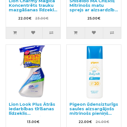
Lion Charmy Magica
Shiseido MA CHERIE
Koncentrēts trauku
Mitrinošs matu
mazgāšanas līdzeklis
sprejs ar aizsardzību
220ml + pildviela
pret termisku
570ml
22.00€
23.00€
iedarbību 250ml
25.00€
Lion Look Plus Ātrās
Pigeon ūdensizturīgs
iedarbības tīrīšanas
saules aizsargājošs
līdzeklis
mitrinošs pieniņš
vannasistabai ar
SPF20 45g
citrusaugļu aromātu
13.00€
22.00€
24.00€
500ml