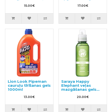
traukiem, dārzeņiem
800g
un augļiem, pildviela
15.00€
17.00€
500ml
Lion Look Pipeman
Saraya Happy
cauruļu tīrīšanas gels
Elephant veļas
1000ml
mazgāšanas gels
600ml
13.00€
20.00€