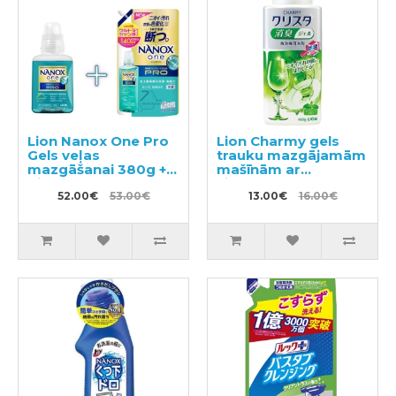
Lion Nanox One Pro
Lion Charmy gels
Gels veļas
trauku mazgājamām
mazgāšanai 380g +
mašīnām ar
pildviela 1400g
citronmētras
52.00€
53.00€
aromātu 480g
13.00€
16.00€