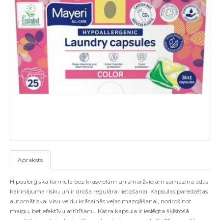
Apraksts
Hipoalerģiskā formula bez krāsvielām un smaržvielām samazina ādas
kairinājuma risku un ir droša regulārai lietošanai. Kapsulas paredzētas
automātiskai visu veidu krāsainās veļas mazgāšanai, nodrošinot
maigu, bet efektīvu attīrīšanu. Katra kapsula ir ieslēgta šķīstošā