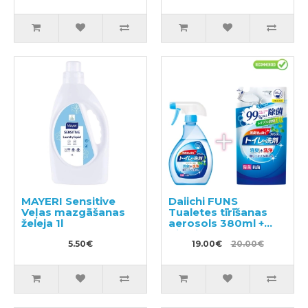
MAYERI Sensitive
Daiichi FUNS
Veļas mazgāšanas
Tualetes tīrīšanas
želeja 1l
aerosols 380ml +
pildviela 330ml
5.50€
19.00€
20.00€