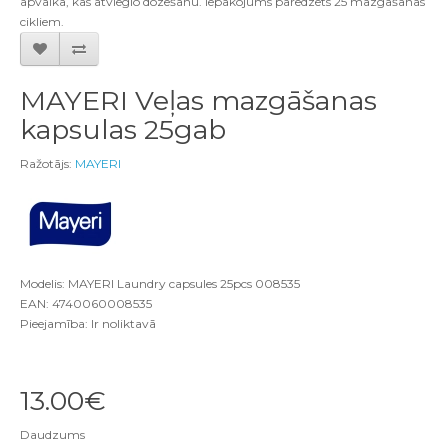
apvalkā, kas atvieglo dozēšanu. Iepakojums paredzēts 25 mazgāšanas
cikliem.
MAYERI Veļas mazgāšanas
kapsulas 25gab
Ražotājs:
MAYERI
Modelis: MAYERI Laundry capsules 25pcs 008535
EAN: 4740060008535
Pieejamība: Ir noliktavā
13.00€
Daudzums