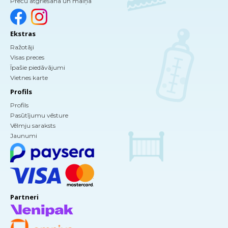
Preču atgriešana un maiņa
Ekstras
Ražotāji
Visas preces
Īpašie piedāvājumi
Vietnes karte
Profils
Profils
Pasūtījumu vēsture
Vēlmju saraksts
Jaunumi
Partneri