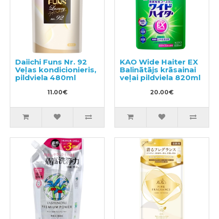
Daiichi Funs Nr. 92
KAO Wide Haiter EX
Veļas kondicionieris,
Balinātājs krāsainai
pildviela 480ml
veļai pildviela 820ml
11.00€
20.00€