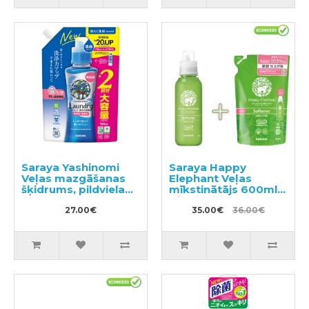
Saraya Yashinomi
Saraya Happy
Veļas mazgāšanas
Elephant Veļas
šķidrums, pildviela
mīkstinātājs 600ml +
950ml
pildviela 540ml
27.00€
35.00€
36.00€