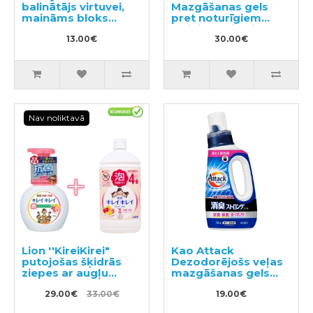
balinātājs virtuvei,
Mazgāšanas gels
maināms bloks
pret noturīgiem
400ml
traipiem, pildviela
13.00€
1160g
30.00€
Nav noliktavā
Lion ''KireiKirei"
Kao Attack
putojošas šķidrās
Dezodorējošs veļas
ziepes ar augļu
mazgāšanas gels
aromātu 250ml +
720g
pildviela 800ml
29.00€
33.00€
19.00€