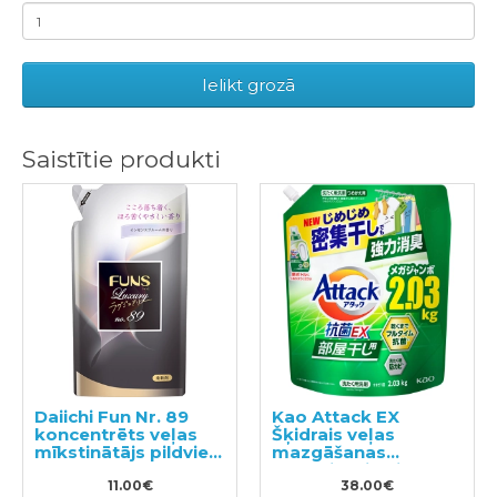
Ielikt grozā
Saistītie produkti
Daiichi Fun Nr. 89
Kao Attack EX
koncentrēts veļas
Šķidrais veļas
mīkstinātājs pildviela
mazgāšanas
480ml
līdzeklis, pildviela
11.00€
2.03kg
38.00€