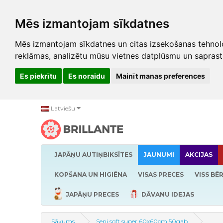
Mēs izmantojam sīkdatnes
Mēs izmantojam sīkdatnes un citas izsekošanas tehnolo
reklāmas, analizētu mūsu vietnes datplūsmu un saprast
Es piekrītu
Es noraidu
Mainīt manas preferences
Latviešu
JAPĀŅU AUTIŅBIKSĪTES
JAUNUMI
AKCIJAS
KOPŠANA UN HIGIĒNA
VISAS PRECES
VISS BĒ
JAPĀŅU PRECES
DĀVANU IDEJAS
Sākums
Seni soft super 60x60cm 50gab