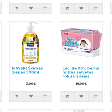
MAYERI Šķidrās
Lec. Be 99% bērnu
ziepes 500ml
mitrās salvetes
roku un sejas
tīrīšanai 240gab
3.00€
(80х3)
16.00€