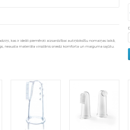
dziņi, kas ir ideāli piemēroti aizsardzībai autiņbiksīšu nomaiņas laikā,
gs, neausta materiāla virsslānis sniedz komforta un maiguma sajūtu.