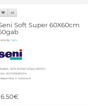
Seni Soft Super 60X60cm
50gab
ažotājs:
Seni
odelis: SENI 60X60 50pcs 699314
AN: 5900516699314
ieejamība: Ir noliktavā
16.50€