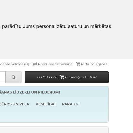
, parādītu Jums personalizētu saturu un mērķētas
Manas vēlmes (0)
Preču salīdzināšana
Pirkumu grozs
0.00 no 21 |
0 prece(s) - 0.00€
ĪŠANAS LĪDZEKĻI UN PIEDERUMI
ĢĒRBS UN VEĻA
VESELĪBAI
PARAUGI