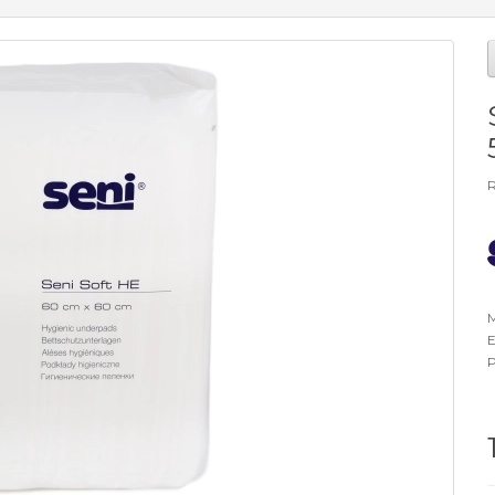
R
M
E
P