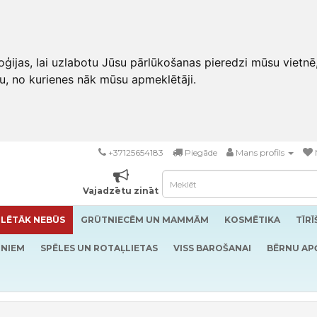
ģijas, lai uzlabotu Jūsu pārlūkošanas pieredzi mūsu vietnē
u, no kurienes nāk mūsu apmeklētāji.
+37125654183
Piegāde
Mans profils
Vajadzētu zināt
LĒTĀK NEBŪS
GRŪTNIECĒM UN MAMMĀM
KOSMĒTIKA
TĪR
RNIEM
SPĒLES UN ROTAĻLIETAS
VISS BAROŠANAI
BĒRNU AP