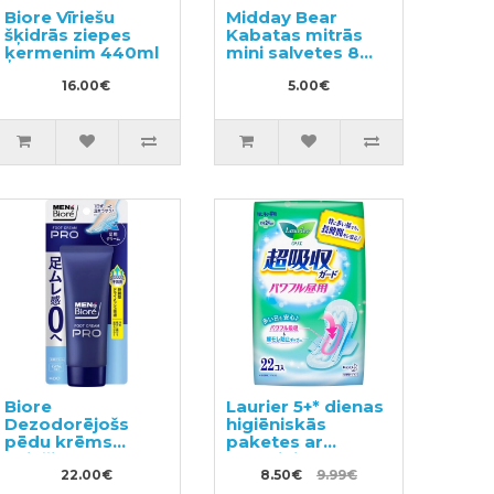
Biore Vīriešu
Midday Bear
šķidrās ziepes
Kabatas mitrās
ķermenim 440ml
mini salvetes 8
gab. x 8
16.00€
5.00€
Biore
Laurier 5+* dienas
Dezodorējošs
higiēniskās
pēdu krēms
paketes ar
vīriešiem 70g
spārniņiem 24cm
22.00€
22gab
8.50€
9.99€