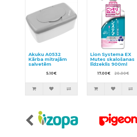
Akuku A0532
Lion Systema EX
Kārba mitrajām
Mutes skalošanas
salvetēm
līdzeklis 900ml
5.10€
17.00€
20.00€