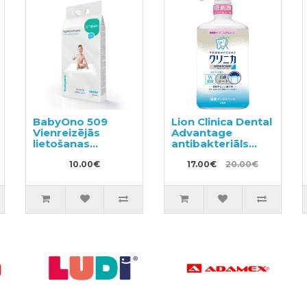
BabyOno 509
Lion Clinica Dental
Vienreizējās
Advantage
lietošanas
antibakteriāls
paladziņi 12 gab.
mutes skalošanas
60x90 cm
10.00€
līdzeklis ar citrusu
17.00€
20.00€
garšu, bez spirta
900ml