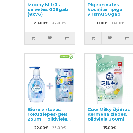
Moony Mitrās
Pigeon vates
salvetes 608gab
kociņi ar lipīgu
(8x76)
virsmu 50gab
28.00€
32.00€
11.00€
13.00€
Biore virtuves
Cow Milky šķidrās
roku ziepes-gels
ķermeņa ziepes,
250ml + pildviela
pildviela 360ml
200ml
22.00€
23.00€
15.00€