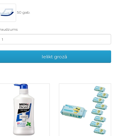
50 gab.
Daudzums
Ielikt grozā