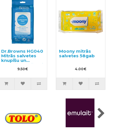
Dr.Browns HG040
Moony mitrās
Mitrās salvetes
salvetes 58gab
knupīšu un
pudelīšu kopšanai
40gab
9.50€
4.00€