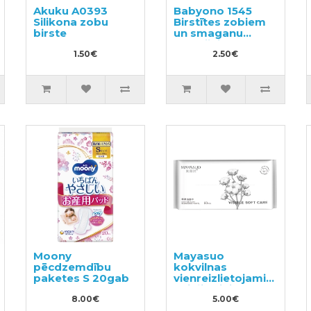
Akuku A0393
Babyono 1545
Silikona zobu
Birstītes zobiem
birste
un smaganu
masāžai 2gab
1.50€
2.50€
Moony
Mayasuo
pēcdzemdību
kokvilnas
paketes S 20gab
vienreizlietojamie
dvieļi sejai 60gab
8.00€
5.00€