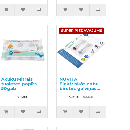
SUPER PIEDĀVĀJUMS
Akuku Mitrais
NUVITA
tualetes papīrs
Elektriskās zobu
50gab
birstes galviņas
3m+ 2gab
2.60€
5.25€
7.50€