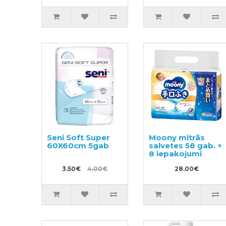
Seni Soft Super
Moony mitrās
60X60cm 5gab
salvetes 58 gab. ×
8 iepakojumi
3.50€
4.00€
28.00€