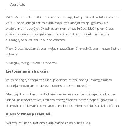
Apraksts
KAO Wide Haiter EX ir efektīvs balinātājs, kas īpaši izstrādāts krāsainai
veļai. Tas saudzīgi attīra audumus, atjaunojot to spilgtumu un
svaigumu, nebojājot šķiedras un nemainot krāsu. Ideāli piemērots
krāsainas veļas mazgāšanai, novēršot noturīgus netīrumus un
aizsargājot audumu no izbalēšanas.
Piemērots lietošanai: gan veļas mazgājamā mašīnā, gan mazgājot ar
rokām.
A vieglu, svaigu ziedu aromātu.
Lietošanas instrukcija:
Veļas mazgājamajā mašīnā: pievienojiet balinātāju mazgāšanas
līdzekļa nodalījumā (uz 60 l ūdens – 40 ml līdzekļa).
Mazgājot ar rokām: izšķīdiniet nepieciešamo balinātāja daudzumu
ūdenī un iemērciet veļu pirms mazgāšanas. Nemērcējiet ilgāk par 2
stundām, lai izvairītos no auduma bojājumiem vai krāsas izbalēšanas.
Piesardzības pasākumi:
Nelietojiet uz delikātiem audumiem (zīds, vilna u.c.).