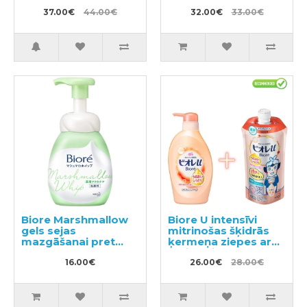
800ml
37.00€
44.00€
32.00€
33.00€
Biore Marshmallow
Biore U intensīvi
gels sejas
mitrinošas šķidrās
mazgāšanai pret
ķermeņa ziepes ar
akne 150ml
maigu ziedu-augļu
16.00€
aromātu 480ml +
26.00€
28.00€
pildviela 340ml