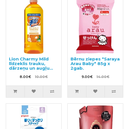
Lion Charmy Mild
Bērnu ziepes "Saraya
līdzeklis trauku,
Arau Baby" 85g x
dārzeņu un augļu
2gab.
mazgāšanai, ar
apelsīna eļļu,
8.00€
10.00€
9.00€
14.00€
pildviela 400ml