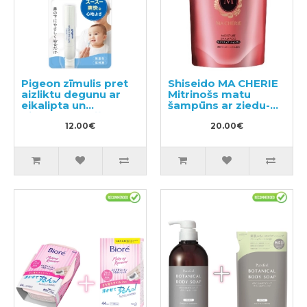
Pigeon zīmulis pret
Shiseido MA CHERIE
aizliktu degunu ar
Mitrinošs matu
eikalipta un
šampūns ar ziedu-
piparmētru eļļu no 6
augļu aromātu,
mēnešiem
12.00€
pildviela 380ml
20.00€