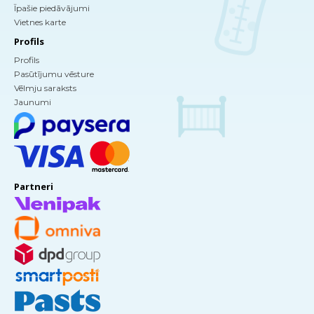
Īpašie piedāvājumi
Vietnes karte
Profils
Profils
Pasūtījumu vēsture
Vēlmju saraksts
Jaunumi
Partneri