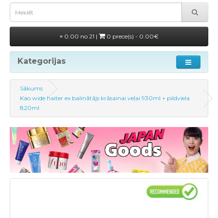
0.00 no 21 |
0 prece(s) - 0.00€
Kategorijas
Sākums
Kao wide haiter ex balinātājs krāsainai veļai 930ml + pildviela
820ml