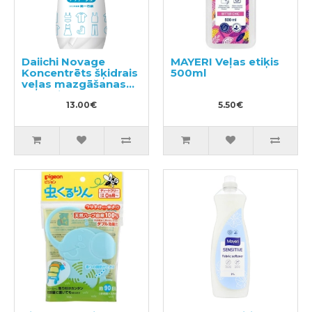
Daiichi Novage
MAYERI Veļas etiķis
Koncentrēts šķidrais
500ml
veļas mazgāšanas
līdzeklis 300ml
13.00€
5.50€