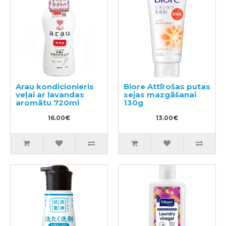
Arau kondicionieris
Biore Attīrošas putas
veļai ar lavandas
sejas mazgāšanai
aromātu 720ml
130g
16.00€
13.00€