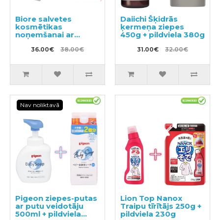
Biore salvetes
Daiichi Šķidrās
kosmētikas
ķermeņa ziepes
noņemšanai ar
450g + pildviela 380g
kastīti 44gab +
papildus bloks
36.00€
38.00€
31.00€
32.00€
44gab
Nav noliktavā
Pigeon ziepes-putas
Lion Top Nanox
ar putu veidotāju
Traipu tīrītājs 250g +
500ml + pildviela
pildviela 230g