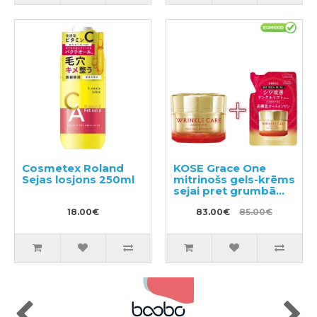
Cosmetex Roland
KOSE Grace One
Sejas losjons 250ml
mitrinošs gels-krēms
sejai pret grumbām
100g + pildviela 90g
18.00€
83.00€
85.00€