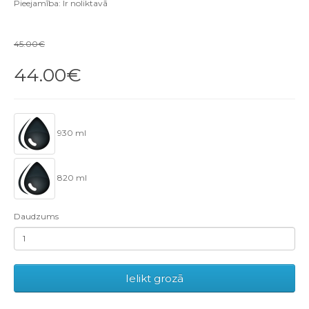
Pieejamība: Ir noliktavā
45.00€
44.00€
930 ml
820 ml
Daudzums
Ielikt grozā