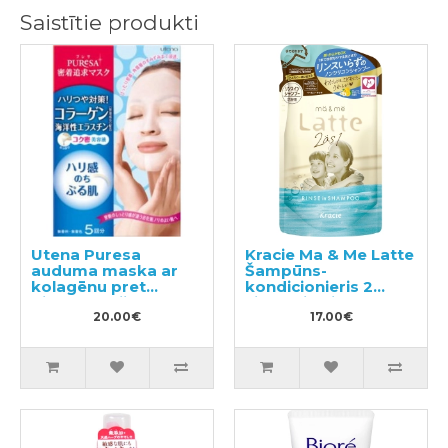
Saistītie produkti
Utena Puresa
Kracie Ma & Me Latte
auduma maska ar
Šampūns-
kolagēnu pret
kondicionieris 2
pigmentāciju 5gab
vienā pildviela 360ml
20.00€
17.00€