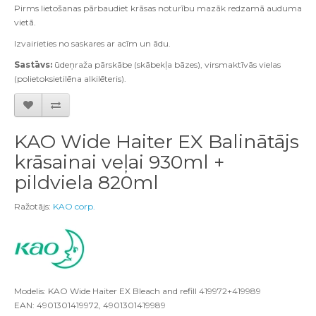
Pirms lietošanas pārbaudiet krāsas noturību mazāk redzamā auduma
vietā.
Izvairieties no saskares ar acīm un ādu.
Sastāvs:
ūdeņraža pārskābe (skābekļa bāzes), virsmaktīvās vielas
(polietoksietilēna alkilēteris).
KAO Wide Haiter EX Balinātājs
krāsainai veļai 930ml +
pildviela 820ml
Ražotājs:
KAO corp.
Modelis: KAO Wide Haiter EX Bleach and refill 419972+419989
EAN: 4901301419972, 4901301419989