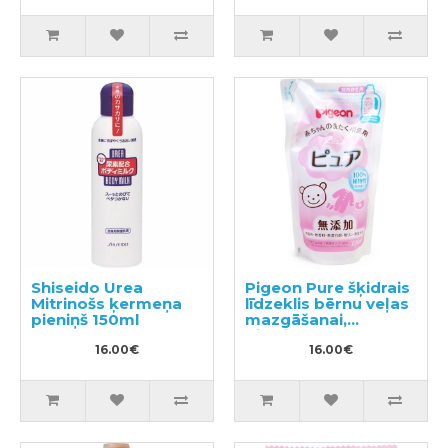
Shiseido Urea
Pigeon Pure šķidrais
Mitrinošs ķermeņa
līdzeklis bērnu veļas
pieniņš 150ml
mazgāšanai,
pildviela 720ml
16.00€
16.00€