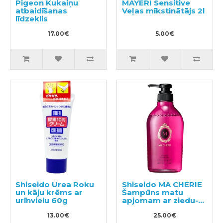
Pigeon Kukaiņu
MAYERI Sensitive
atbaidīšanas
Veļas mīkstinātājs 2l
līdzeklis
17.00€
5.00€
Shiseido Urea Roku
Shiseido MA CHERIE
un kāju krēms ar
Šampūns matu
urīnvielu 60g
apjomam ar ziedu-
augļu aromātu
13.00€
450ml
25.00€