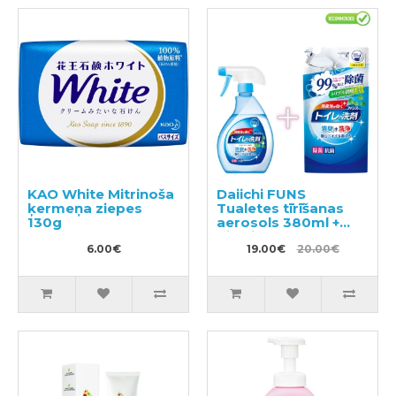
KAO White Mitrinoša
Daiichi FUNS
ķermeņa ziepes
Tualetes tīrīšanas
130g
aerosols 380ml +
pildviela 330ml
6.00€
19.00€
20.00€