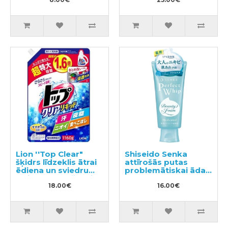
Lion ''Top Clear"
Shiseido Senka
šķidrs līdzeklis ātrai
attīrošās putas
ēdiena un sviedru
problemātiskai ādai
traipu noņemšanai
120g
pildviela 1160g
18.00€
16.00€