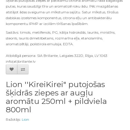
Šķidrās putojošās ziepes ar patīkamu citrona aromātu rada bagātīgas
putas, kuras saudzīgi tīra un aromatizē roku ādu. Pēc mazgāšanas
atstājot ādas svaiguma un mīkstuma sajūtu. Satur mīkstus, tīrošus
dabiskas izcelsmes komponentus, citrona eļļu un antibakteriālu
komponentu IPMP ar izcilām tīrīšanas īpašībām.
Sastāvs: timols, metilfenols, PG, kālija hidroksīds, lauriks, miristīns,
steorils, laurils dimetilbetains, rozmarīna eļļa, etanolamīns,
aromatizētāji, polistirola emulsija, EDTA.
Atbildīgā persona: SIA Brillante, Latgales 322D, Rīga, LV 1063
info(at)brillante.lv
Lion ''KireiKirei" putojošas
šķidrās ziepes ar augļu
aromātu 250ml + pildviela
800ml
Ražotājs:
Lion