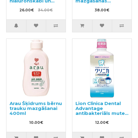
hialuronskābi un
mazgāšanas
ilgstošu
līdzeklis, pildviela
dezodorējošu efektu
26.00€
34.00€
2.03kg
38.00€
500ml + pildviela
350ml
Arau Šķidrums bērnu
Lion Clinica Dental
trauku mazgāšanai
Advantage
400ml
antibakteriāls mutes
skalošanas līdzeklis
10.00€
ar citrusu garšu, bez
12.00€
spirta 450ml