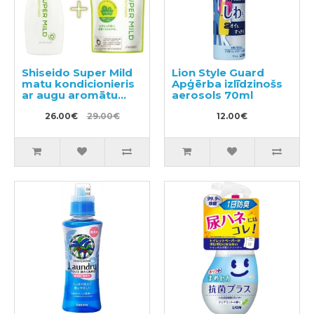
Shiseido Super Mild
Lion Style Guard
matu kondicionieris
Apģērba izlīdzinošs
ar augu aromātu
aerosols 70ml
220ml + pildviela
400ml
26.00€
29.00€
12.00€