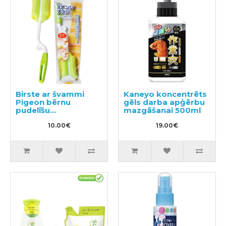
Birste ar švammi
Kaneyo koncentrēts
Pigeon bērnu
gēls darba apģērbu
pudelīšu
mazgāšanai 500ml
mazgāšanai, 1gb.
10.00€
19.00€