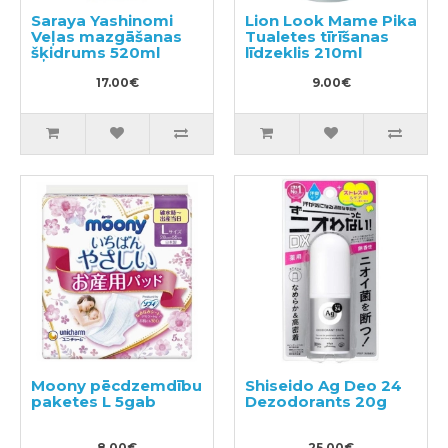
Saraya Yashinomi
Lion Look Mame Pika
Veļas mazgāšanas
Tualetes tīrīšanas
šķidrums 520ml
līdzeklis 210ml
17.00€
9.00€
Moony pēcdzemdību
Shiseido Ag Deo 24
paketes L 5gab
Dezodorants 20g
8.00€
25.00€