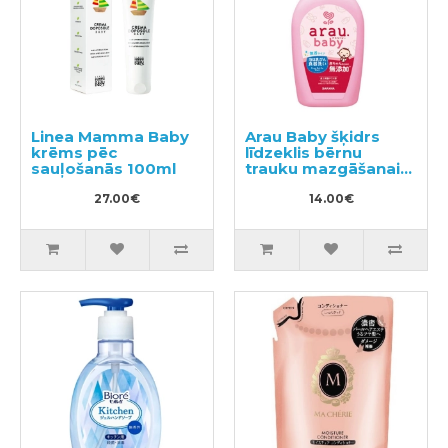
Linea Mamma Baby
Arau Baby šķidrs
krēms pēc
līdzeklis bērnu
sauļošanās 100ml
trauku mazgāšanai
500ml
27.00€
14.00€