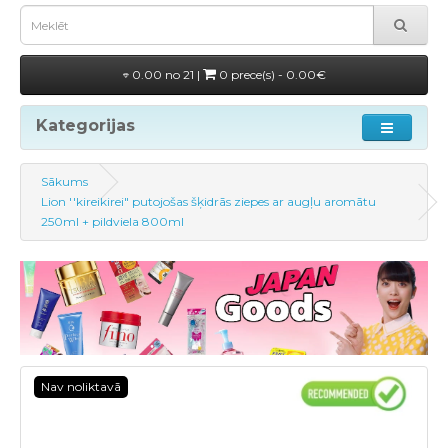
0.00 no 21 |
0 prece(s) - 0.00€
Kategorijas
Sākums
Lion ''kireikirei" putojošas šķidrās ziepes ar augļu aromātu
250ml + pildviela 800ml
Nav noliktavā