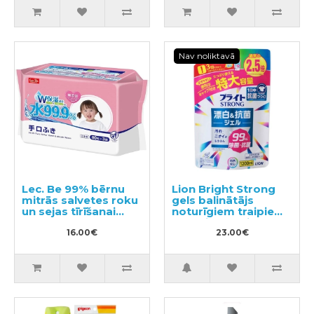
Nav noliktavā
Lec. Be 99% bērnu
Lion Bright Strong
mitrās salvetes roku
gels balinātājs
un sejas tīrīšanai
noturīgiem traipiem
240gab (80х3)
ar antibakteriālu
16.00€
efektu, pildviela
23.00€
1200ml