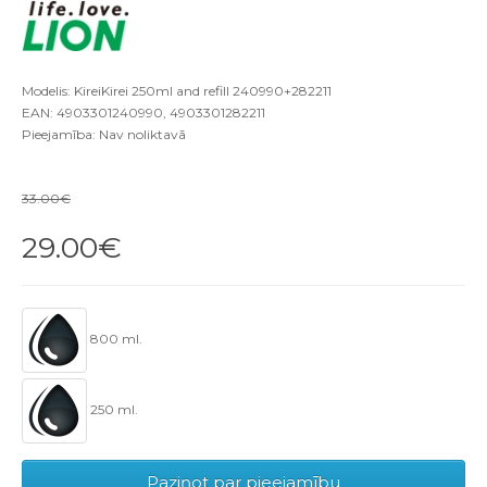
Modelis: KireiKirei 250ml and refill 240990+282211
EAN: 4903301240990, 4903301282211
Pieejamība: Nav noliktavā
33.00€
29.00€
800 ml.
250 ml.
Paziņot par pieejamību