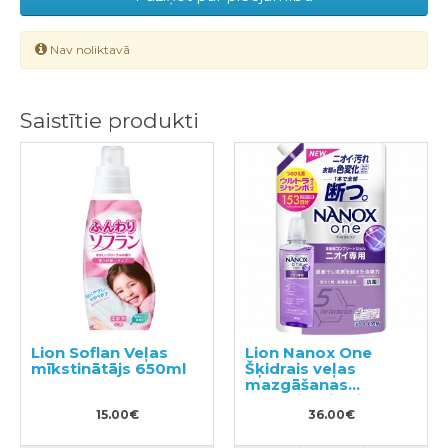
Nav noliktavā
Saistītie produkti
Lion Soflan Veļas
Lion Nanox One
mīkstinātājs 650ml
Šķidrais veļas
mazgāšanas
līdzeklis, pildviela
15.00€
1530g
36.00€