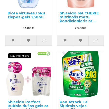
Biore virtuves roku
Shiseido MA CHERIE
ziepes-gels 250ml
mitrinošs matu
kondicionieris ar
ziedu-augļu
13.00€
aromātu, pildviela
20.00€
380ml
Nav noliktavā
Shiseido Perfect
Kao Attack EX
Bubble dušas gels ar
Šķidrais veļas