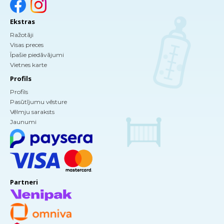
Ekstras
Ražotāji
Visas preces
Īpašie piedāvājumi
Vietnes karte
Profils
Profils
Pasūtījumu vēsture
Vēlmju saraksts
Jaunumi
Partneri