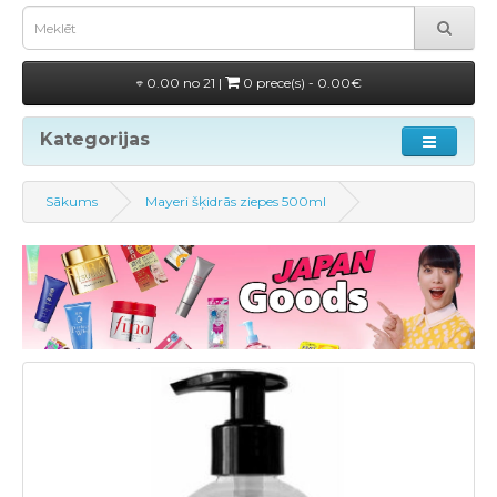
0.00 no 21 |
0 prece(s) - 0.00€
Kategorijas
Sākums
Mayeri šķidrās ziepes 500ml