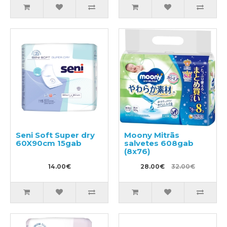
Seni Soft Super dry
Moony Mitrās
60X90cm 15gab
salvetes 608gab
(8x76)
14.00€
28.00€
32.00€