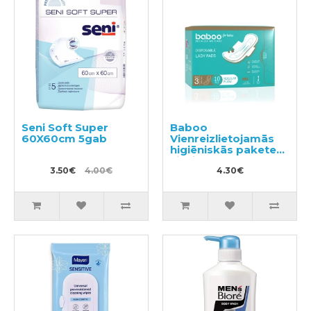
Seni Soft Super
Baboo
60X60cm 5gab
Vienreizlietojamās
higiēniskās paketes
sievietēm 10gab
3.50€
4.00€
4.30€