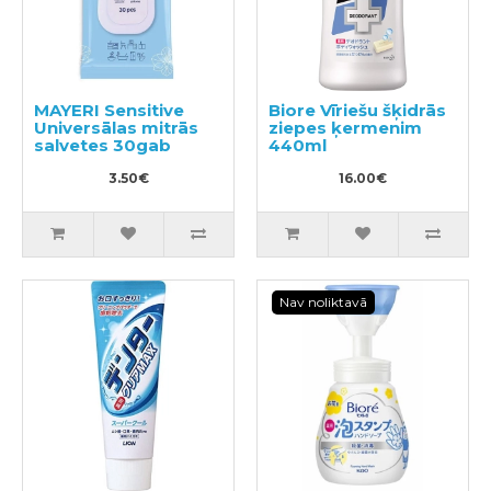
MAYERI Sensitive
Biore Vīriešu šķidrās
Universālas mitrās
ziepes ķermenim
salvetes 30gab
440ml
3.50€
16.00€
Nav noliktavā