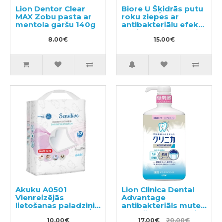
Lion Dentor Clear
Biore U Šķidrās putu
MAX Zobu pasta ar
roku ziepes ar
mentola garšu 140g
antibakteriālu efektu
ar vieglu citrusaugļu
8.00€
aromātu 240ml
15.00€
Akuku A0501
Lion Clinica Dental
Vienreizējās
Advantage
lietošanas paladziņi
antibakteriāls mutes
10gab
skalošanas līdzeklis
10.00€
ar citrusu garšu, bez
17.00€
20.00€