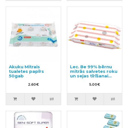
Akuku Mitrais
Lec. Be 99% bērnu
tualetes papīrs
mitrās salvetes roku
50gab
un sejas tīrīšanai
60gab
2.60€
5.00€