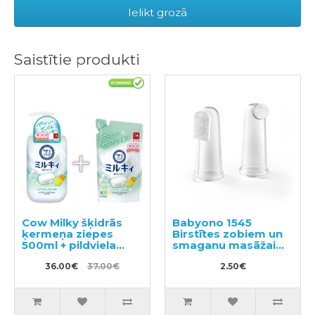
Ielikt grozā
Saistītie produkti
Cow Milky šķidrās
Babyono 1545
ķermeņa ziepes
Birstītes zobiem un
500ml + pildviela
smaganu masāžai
360ml
2gab
36.00€
37.00€
2.50€