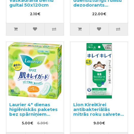
Vaskadrāna bērnu
ūdensizturīgs rullīšu
gultai 50x120cm
dezodorants
antiperspirants bez
2.10€
smaržas 40ml
22.00€
Laurier 4* dienas
Lion KireiKirei
higiēniskās paketes
antibakteriālās
bez spārniņiem
mitrās roku salvetes
20,5cm 30gab
ar spirta saturu
5.00€
6.99€
30gab
9.00€