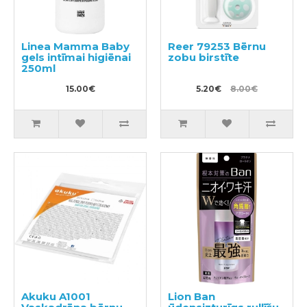
Linea Mamma Baby
Reer 79253 Bērnu
gels intīmai higiēnai
zobu birstīte
250ml
15.00€
5.20€
8.00€
Akuku A1001
Lion Ban