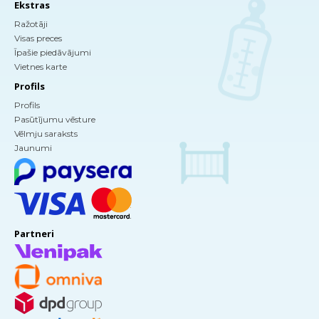
Ekstras
Ražotāji
Visas preces
Īpašie piedāvājumi
Vietnes karte
Profils
Profils
Pasūtījumu vēsture
Vēlmju saraksts
Jaunumi
Partneri