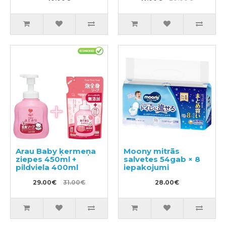
spirta 900ml
Arau Baby ķermeņa
Moony mitrās
ziepes 450ml +
salvetes 54gab × 8
pildviela 400ml
iepakojumi
29.00€
31.00€
28.00€