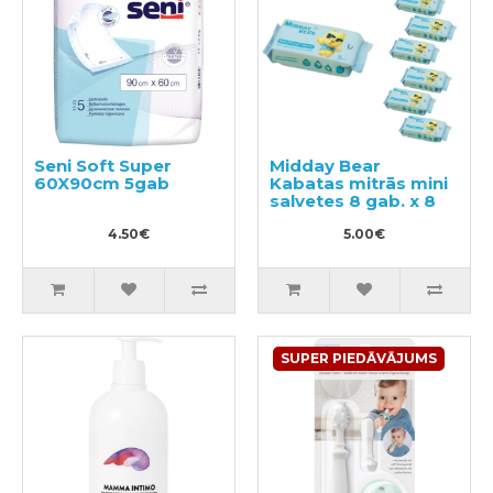
Seni Soft Super
Midday Bear
60X90cm 5gab
Kabatas mitrās mini
salvetes 8 gab. x 8
4.50€
5.00€
SUPER PIEDĀVĀJUMS