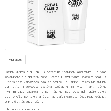
Apraksts
B
ē
rnu kr
ē
ms PANTENOLO nov
ē
r
š
kairin
ā
jumu
,
aps
ā
rtumu un
ā
das
boj
ā
jumus auti
ņ
biks
īš
u zon
ā.
Kr
ē
ms ir iazstr
ā
d
ā
ts
,
iev
ē
rojot mazu
ļ
a
j
ū
t
ī
g
ā
s
ā
das vajadz
ī
bas
, ā
dai ar noslieci uz kairin
ā
jumiem un auti
ņ
u
dermat
ī
tu
.
Pateicoties sast
ā
v
ā
eso
š
ajam B
5
vitam
ī
nam
,
kr
ē
ms
PANTENOLO pasarg
ā
no kairin
ā
juma
,
kas rodas d
ēļ
nep
ā
rtraukta
auti
ņ
biks
īš
u kontakta ar
ā
du
.
Tas pal
ī
dz dabiskai
ā
das re
ģ
ener
ā
cijai
,
stimul
ē
jot t
ā
s atjauno
š
anu
.
Ieteicams vecums no
0+.