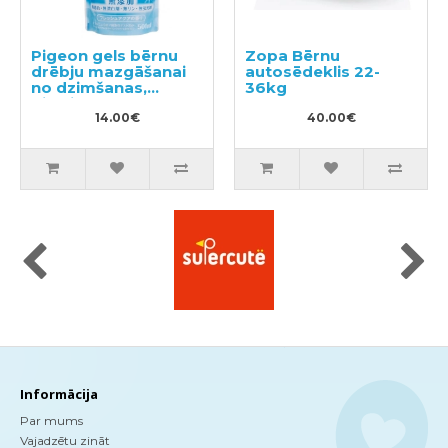
Pigeon gels bērnu
Zopa Bērnu
drēbju mazgāšanai
autosēdeklis 22-
no dzimšanas,
36kg
pildviela 500ml
14.00€
40.00€
Informācija
Par mums
Vajadzētu zināt