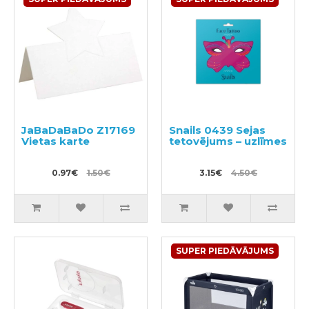
JaBaDaBaDo Z17169
Snails 0439 Sejas
Vietas karte
tetovējums – uzlīmes
0.97€
1.50€
3.15€
4.50€
SUPER PIEDĀVĀJUMS