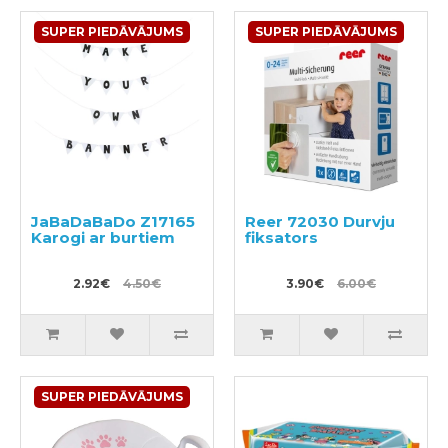
SUPER PIEDĀVĀJUMS
SUPER PIEDĀVĀJUMS
JaBaDaBaDo Z17165
Reer 72030 Durvju
Karogi ar burtiem
fiksators
2.92€
4.50€
3.90€
6.00€
SUPER PIEDĀVĀJUMS