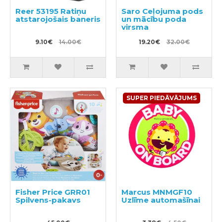
Reer 53195 Ratiņu
Saro Ceļojuma pods
atstarojošais baneris
un mācību poda
virsma
9.10€
14.00€
19.20€
32.00€
SUPER PIEDĀVĀJUMS
Fisher Price GRR01
Marcus MNMGF10
Spilvens-pakavs
Uzlīme automašīnai