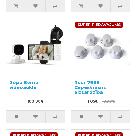
SUPER PIEDĀVĀJUMS
Zopa Bērnu
Reer 7998
videoaukle
Cepeškrāsns
aizsardzība
100.00€
11.05€
17.00€
SUPER PIEDĀVĀJUMS
SUPER PIEDĀVĀJUMS