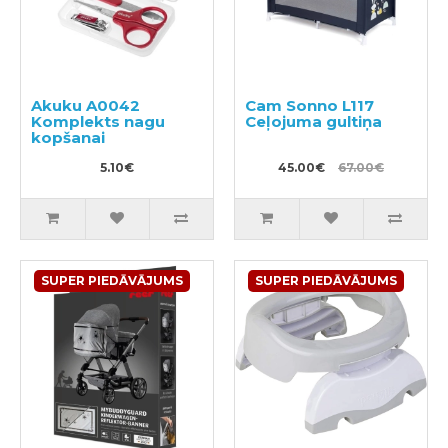
Akuku A0042
Cam Sonno L117
Komplekts nagu
Ceļojuma gultiņa
kopšanai
5.10€
45.00€
67.00€
SUPER PIEDĀVĀJUMS
SUPER PIEDĀVĀJUMS