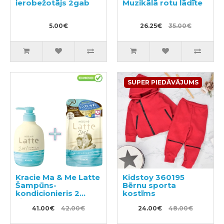
ierobežotājs 2gab
Muzikālā rotu lādīte
5.00€
26.25€
35.00€
SUPER PIEDĀVĀJUMS
Kracie Ma & Me Latte
Kidstoy 360195
Šampūns-
Bērnu sporta
kondicionieris 2
kostīms
vienā 490ml +
pildviela 360ml
41.00€
42.00€
24.00€
48.00€