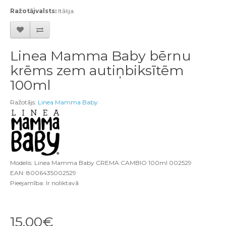
Ra
ž
ot
ā
jvalsts
:
It
ā
lija
.
Linea Mamma Baby bērnu
krēms zem autiņbiksītēm
100ml
Ražotājs:
Linea Mamma Baby
Modelis: Linea Mamma Baby CREMA CAMBIO 100ml 002529
EAN: 8006435002529
Pieejamība: Ir noliktavā
15.00€