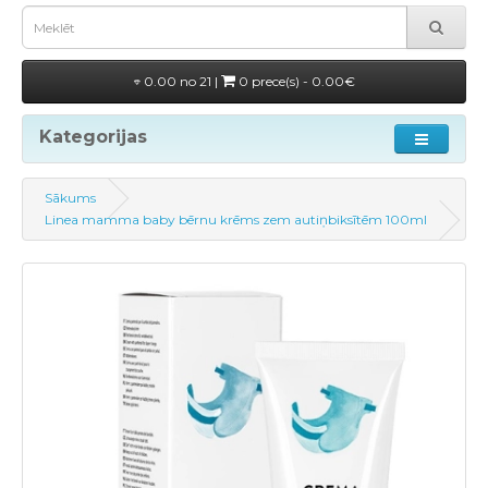
0.00 no 21 |
0 prece(s) - 0.00€
Kategorijas
Sākums
Linea mamma baby bērnu krēms zem autiņbiksītēm 100ml