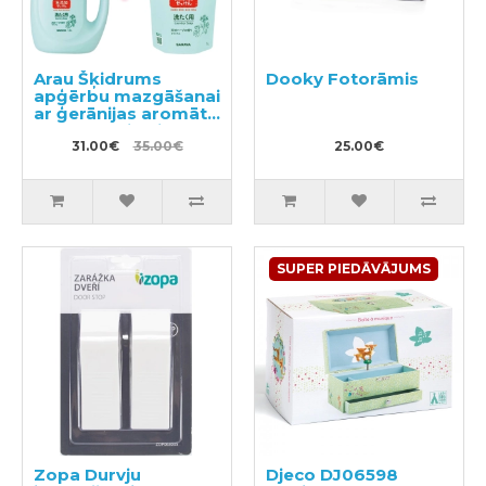
Arau Šķidrums
Dooky Fotorāmis
apģērbu mazgāšanai
ar ģerānijas aromātu
1200ml + pildviela
1000ml
31.00€
35.00€
25.00€
SUPER PIEDĀVĀJUMS
Zopa Durvju
Djeco DJ06598