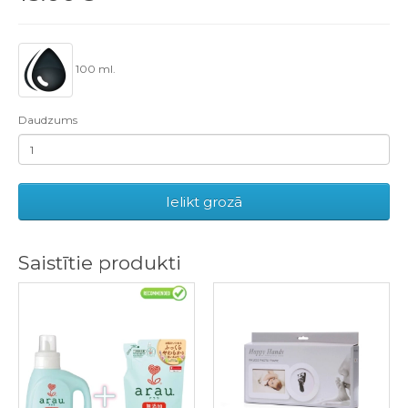
100 ml.
Daudzums
Ielikt grozā
Saistītie produkti