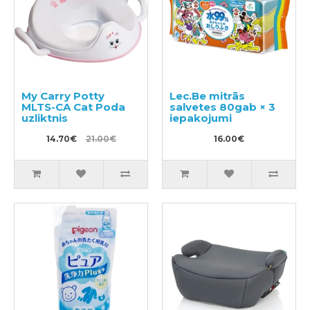
My Carry Potty
Lec.Be mitrās
MLTS-CA Cat Poda
salvetes 80gab × 3
uzliktnis
iepakojumi
14.70€
21.00€
16.00€