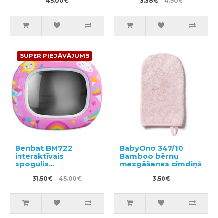
45.00€
3.38€
4.50€
SUPER PIEDĀVĀJUMS
Benbat BM722
BabyOno 347/10
interaktīvais
Bamboo bērnu
spogulis
mazgāšanas cimdiņš
automašīnai
31.50€
45.00€
3.50€