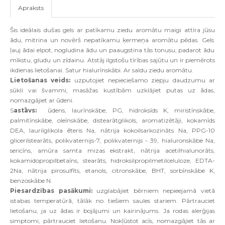
Apraksts
Š
is ide
ā
lais du
š
as gels ar pat
ī
kamu ziedu arom
ā
tu maigi att
ī
ra j
ū
su
ā
du
,
mitrina un nov
ē
r
š
nepat
ī
kamu
ķ
erme
ņ
a arom
ā
tu p
ē
das
.
Gels
ļ
auj
ā
dai elpot
,
nogludina
ā
du un paaugstina t
ā
s tonusu
,
padarot
ā
du
m
ī
kstu
,
gludu un z
ī
dainu
.
Atst
ā
j ilgsto
š
u t
ī
r
ī
bas saj
ū
tu un ir piem
ē
rots
ikdienas lieto
š
anai
.
Satur hialur
ī
nsk
ā
bi
.
Ar saldu ziedu arom
ā
tu
.
Lieto
š
anas veids
:
uzputojiet nepiecie
š
amo ziepju daudzumu ar
s
ū
kli vai
š
vammi
,
mas
āž
as kust
ī
b
ā
m uzkl
ā
jiet putas uz
ā
das
,
nomazg
ā
jiet ar
ū
deni
.
S
astāvs:
ū
dens
,
laur
ī
nsk
ā
be
,
PG
,
hidroks
ī
ds
K,
mirist
ī
nsk
ā
be
,
palmit
ī
nsk
ā
be
,
ole
ī
nsk
ā
be
,
distear
ā
tglikols
,
aromatiz
ē
t
ā
ji
,
kokam
ī
ds
DEA
,
laurilglikola
ē
teris Na
,
n
ā
trija kokoilsarkozin
ā
ts Na
,
PPG
-10
glicerilstear
ā
ts
,
polikvaternijs
-7,
polikvaternijs
- 39,
hialuronsk
ā
be Na
,
seric
ī
ns
,
am
ū
ra samta mizas ekstrakt
,
n
ā
trija acetilhialunor
ā
ts
,
kokamidopropilbeta
ī
ns
,
stear
ā
ts
,
hidroksilpropilmetilceluloze
,
EDTA
-
2
Na
,
n
ā
trija pirosulf
ī
ts
,
etanols
,
citronsk
ā
be
,
BHT
,
sorb
ī
nsk
ā
be K
,
benzosk
ā
be N
.
Piesardz
ī
bas pas
ā
kumi
:
uzglab
ā
jiet b
ē
rniem nepieejam
ā
viet
ā
istabas temperat
ū
r
ā,
t
ā
l
ā
k no tie
š
iem saules stariem
.
P
ā
rtrauciet
lieto
š
anu
,
ja uz
ā
das ir boj
ā
jumi un kairin
ā
jums
.
Ja rodas aler
ģ
ijas
simptomi
,
p
ā
rtrauciet lieto
š
anu
.
Nok
ļū
stot ac
ī
s
,
nomazg
ā
jiet t
ā
s ar