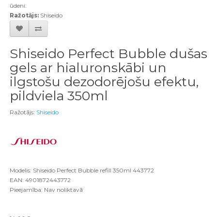
ū
deni
.
Ra
ž
ot
ā
js
:
Shiseido
Shiseido Perfect Bubble dušas
gels ar hialuronskābi un
ilgstošu dezodorējošu efektu,
pildviela 350ml
Ražotājs:
Shiseido
Modelis: Shiseido Perfect Bubble refill 350ml 443772
EAN: 4901872443772
Pieejamība: Nav noliktavā