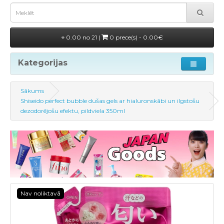
0.00 no 21 |
0 prece(s) - 0.00€
Kategorijas
Sākums
Shiseido perfect bubble dušas gels ar hialuronskābi un ilgstošu
dezodorējošu efektu, pildviela 350ml
Nav noliktavā