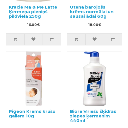
Kracie Ma & Me Latte
Utena barojošs
Ķermeņa pieniņš
krēms normālai un
pildviela 250g
sausai ādai 60g
16.00€
18.00€
Pigeon Krēms krūšu
Biore Vīriešu šķidrās
galiem 10g
ziepes ķermenim
440ml