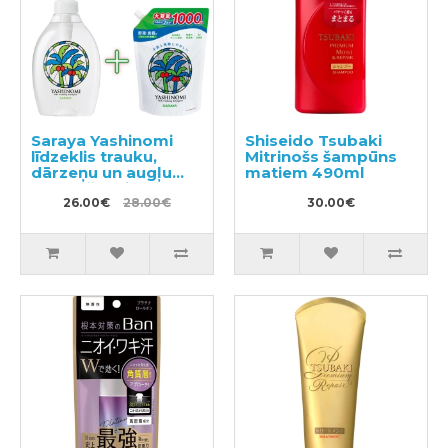
Saraya Yashinomi
Shiseido Tsubaki
līdzeklis trauku,
Mitrinošs šampūns
dārzeņu un augļu
matiem 490ml
mazgāšanai 500ml +
pildviela 1000ml
26.00€
28.00€
30.00€