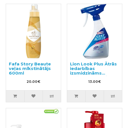
Fafa Story Beaute
Lion Look Plus Ātrās
veļas mīkstinātājs
iedarbības
600ml
izsmidzināms
tīrīšanas līdzeklis
20.00€
vannasistabai ar
13.00€
ziepju aromātu
500ml