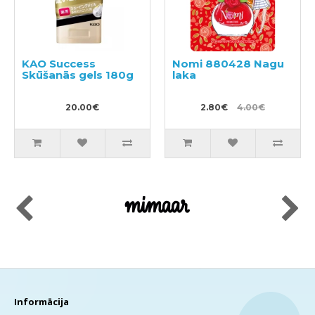
KAO Success
Nomi 880428 Nagu
Skūšanās gels 180g
laka
20.00€
2.80€
4.00€
Informācija