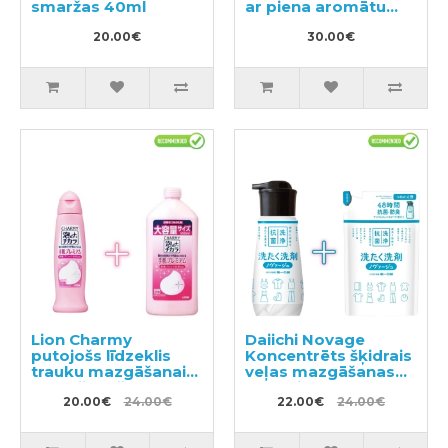
smaržas 40ml
ar piena aromātu
300g
20.00€
30.00€
Lion Charmy
Daiichi Novage
putojošs līdzeklis
Koncentrēts šķidrais
trauku mazgāšanai
veļas mazgāšanas
ar mežrozīšu
līdzeklis 300ml +
aromātu 240ml +
20.00€
24.00€
pildviela 270ml
22.00€
24.00€
pildviela 550ml