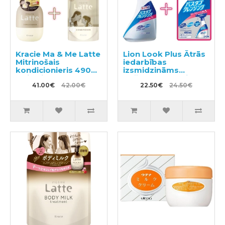
Kracie Ma & Me Latte
Lion Look Plus Ātrās
Mitrinošais
iedarbības
kondicionieris 490g
izsmidzināms
+ pildviela 360g
tīrīšanas līdzeklis
41.00€
42.00€
vannasistabai ar
22.50€
24.50€
ziepju aromātu
500ml + pildviela
450ml