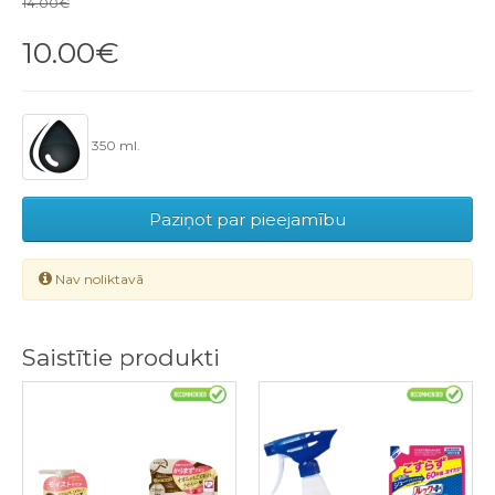
14.00€
10.00€
350 ml.
Paziņot par pieejamību
Nav noliktavā
Saistītie produkti