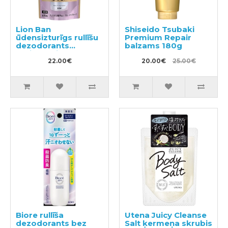
Lion Ban
Shiseido Tsubaki
ūdensizturīgs rullīšu
Premium Repair
dezodorants
balzams 180g
antiperspirants bez
smaržas 40ml
22.00€
20.00€
25.00€
Biore rullīša
Utena Juicy Cleanse
dezodorants bez
Salt ķermeņa skrubis