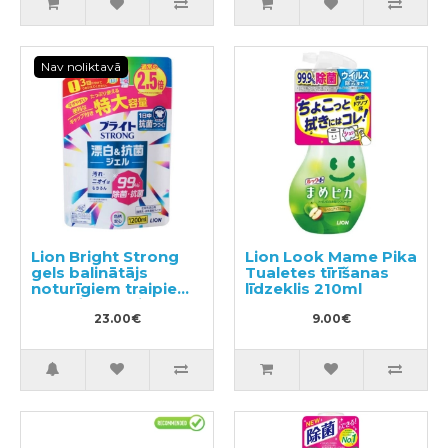
Nav noliktavā
Lion Bright Strong
Lion Look Mame Pika
gels balinātājs
Tualetes tīrīšanas
noturīgiem traipiem
līdzeklis 210ml
ar antibakteriālu
efektu, pildviela
23.00€
9.00€
1200ml