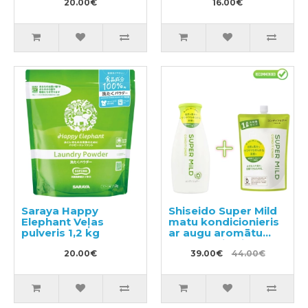
20.00€
16.00€
Saraya Happy
Shiseido Super Mild
Elephant Veļas
matu kondicionieris
pulveris 1,2 kg
ar augu aromātu
220ml + pildviela
20.00€
1000ml
39.00€
44.00€