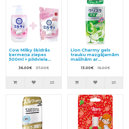
Cow Milky šķidrās
Lion Charmy gels
ķermeņa ziepes
trauku mazgājamām
500ml + pildviela
mašīnām ar
360ml
citronmētras
36.00€
37.00€
aromātu 480g
13.00€
16.00€