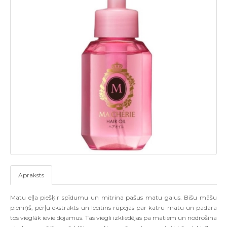
Apraksts
Matu eļļa piešķir spīdumu un mitrina pašus matu galus. Bišu māšu
pieniņš, pērļu ekstrakts un lecitīns rūpējas par katru matu un padara
tos vieglāk ievieidojamus. Tas viegli izkliedējas pa matiem un nodrošina