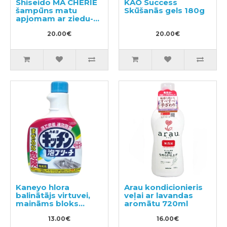
Shiseido MA CHERIE
KAO Success
šampūns matu
Skūšanās gels 180g
apjomam ar ziedu-
augļu aromātu,
pildviela 380ml
20.00€
20.00€
Kaneyo hlora
Arau kondicionieris
balinātājs virtuvei,
veļai ar lavandas
maināms bloks
aromātu 720ml
400ml
13.00€
16.00€