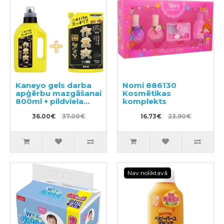
Kaneyo gels darba
Nomi 886130
apģērbu mazgāšanai
Kosmētikas
800ml + pildviela
komplekts
700ml
36.00€
37.00€
16.73€
23.90€
Nav noliktavā