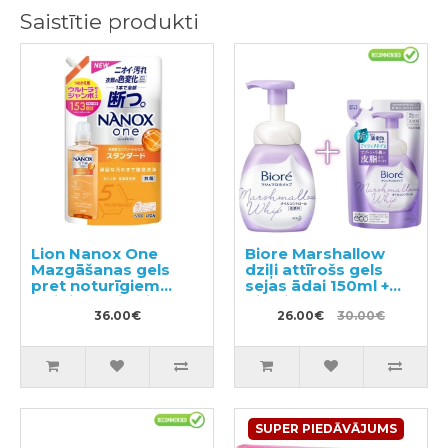
Saistītie produkti
Lion Nanox One
Biore Marshallow
Mazgāšanas gels
dziļi attīrošs gels
pret noturīgiem
sejas ādai 150ml +
traipiem, pildviela
pildviela 130ml
1530g
36.00€
26.00€
30.00€
SUPER PIEDĀVĀJUMS