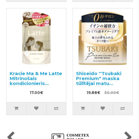
Kracie Ma & Me Latte
Shiseido ''Tsubaki
Mitrinošais
Premium" maska
kondicionieris
tūlītējai matu
pildviela 360g
atjaunošanai 180g
17.00€
19.88€
30.00€