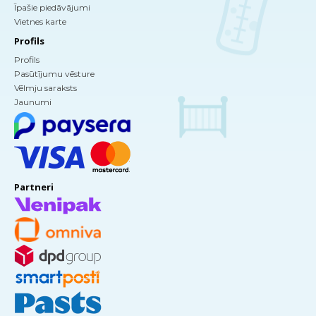
Īpašie piedāvājumi
Vietnes karte
Profils
Profils
Pasūtījumu vēsture
Vēlmju saraksts
Jaunumi
Partneri