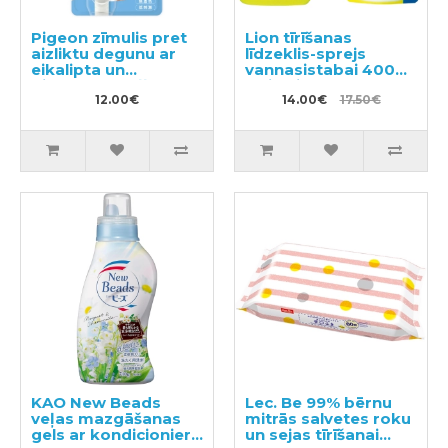
Pigeon zīmulis pret
Lion tīrīšanas
aizliktu degunu ar
līdzeklis-sprejs
eikalipta un
vannasistabai 400ml
piparmētru eļļu no 6
+ pildviela 350ml
mēnešiem
12.00€
14.00€
17.50€
KAO New Beads
Lec. Be 99% bērnu
veļas mazgāšanas
mitrās salvetes roku
gels ar kondicionieri
un sejas tīrīšanai