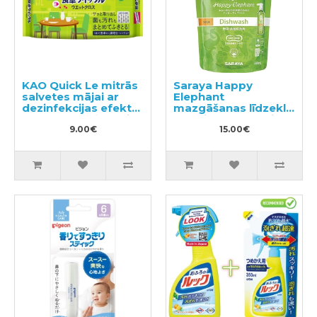
KAO Quick Le mitrās
Saraya Happy
salvetes mājai ar
Elephant
dezinfekcijas efektu,
mazgāšanas līdzeklis
ar smalku zaļās tējas
traukiem, dārzeņiem
aromātu 20gab
9.00€
un augļiem, pildviela
15.00€
500ml