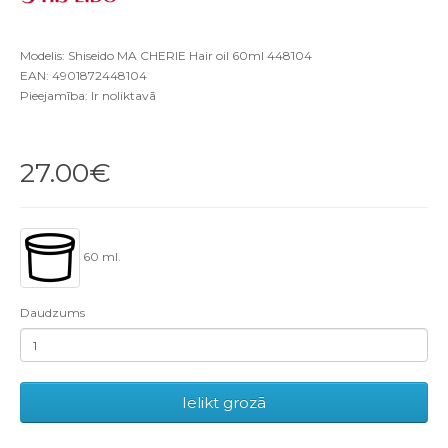
Modelis: Shiseido MA CHERIE Hair oil 60ml 448104
EAN: 4901872448104
Pieejamība: Ir noliktavā
27.00€
60 ml.
Daudzums
Ielikt grozā