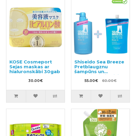
KOSE Cosmeport
Shiseido Sea Breeze
Sejas maskas ar
Pretblaugznu
hialuronskābi 30gab
šampūns un
kondicionieris divi
30.00€
vienā ar mentolu
55.00€
60.00€
600ml + pildviela
1000ml