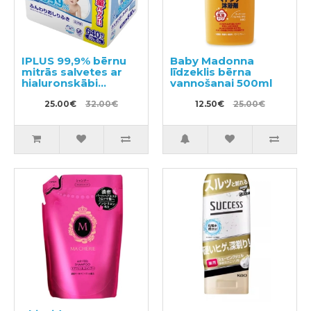
IPLUS 99,9% bērnu
Baby Madonna
mitrās salvetes ar
līdzeklis bērna
hialuronskābi
vannošanai 500ml
640gab
25.00€
32.00€
12.50€
25.00€