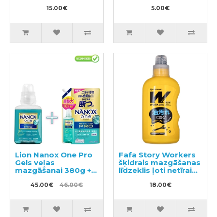
740g
60gab
15.00€
5.00€
Lion Nanox One Pro
Fafa Story Workers
Gels veļas
šķidrais mazgāšanas
mazgāšanai 380g +
līdzeklis ļoti netīrai
pildviela 1070g
veļai un darba
45.00€
46.00€
apģērbam 800ml
18.00€