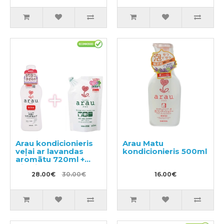
Arau kondicionieris
Arau Matu
veļai ar lavandas
kondicionieris 500ml
aromātu 720ml +
pildviela 650ml
28.00€
30.00€
16.00€