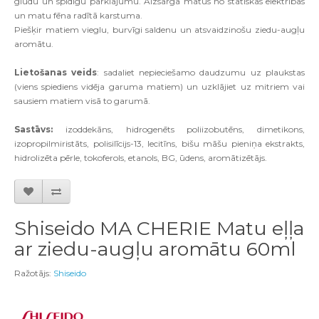
gludu un spīdīgu pārklājumu. Aizsargā matus no statiskās elektrības
un matu fēna radītā karstuma.
Piešķir matiem vieglu, burvīgi saldenu un atsvaidzinošu ziedu-augļu
aromātu.
Lietošanas veids
: sadaliet nepieciešamo daudzumu uz plaukstas
(viens spiediens vidēja garuma matiem) un uzklājiet uz mitriem vai
sausiem matiem visā to garumā.
Sastāvs:
izoddekāns, hidrogenēts poliizobutēns, dimetikons,
izopropilmiristāts, polisilīcijs-13, lecitīns, bišu māšu pieniņa ekstrakts,
hidrolizēta pērle, tokoferols, etanols, BG, ūdens, aromātizētājs.
Shiseido MA CHERIE Matu eļļa
ar ziedu-augļu aromātu 60ml
Ražotājs:
Shiseido