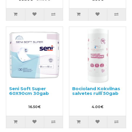
Seni Soft Super
Bocioland Kokvilnas
60X90cm 30gab
salvetes rullī 50gab
16.50€
4.00€