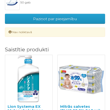
50 gab.
Paziņot par pieejamību
Nav noliktavā
Saistītie produkti
Lion Systema EX
Mitrās salvetes