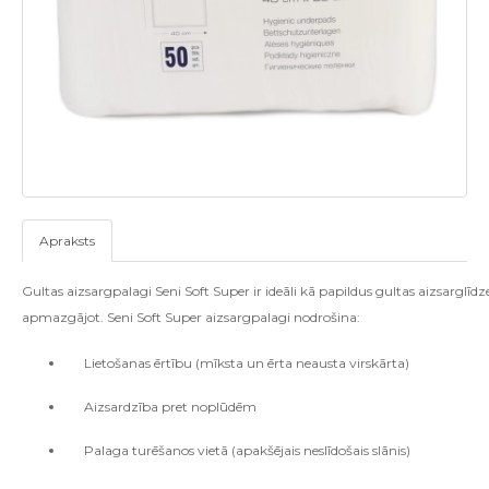
Apraksts
Gultas aizsargpalagi Seni Soft Super ir ideāli kā papildus gultas aizsarglīd
apmazgājot. Seni Soft Super aizsargpalagi nodrošina:
Lietošanas ērtību (mīksta un ērta neausta virskārta)
Aizsardzība pret noplūdēm
Palaga turēšanos vietā (apakšējais neslīdošais slānis)