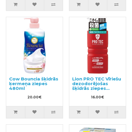
Cow Bouncia šķidrās
Lion PRO TEC Vīriešu
ķermeņa ziepes
dezodorējošas
480ml
šķidrās ziepes
ķermenim 420ml
20.00€
16.00€