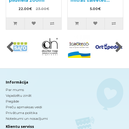
pildviela 200ml
mitrās salvetes
rokām bez spirta
22.00€
23.00€
10gab
5.00€
Informācija
Par mums
Vajadzētu zināt
Piegāde
Preču apmaksas veidi
Privātuma politika
Noteikumi un nosacījumi
Klientu serviss