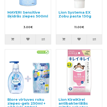
MAYERI Sensitive
Lion Systema EX
šķidrās ziepes 500ml
Zobu pasta 130g
3.00€
11.00€
Biore virtuves roku
Lion KireiKirei
ziepes-gels 250ml +
antibakteriālās