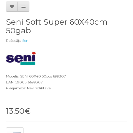
Seni Soft Super 60X40cm
50gab
Ražotājs:
Seni
Modelis: SENI 60X40 50pcs 699307
EAN: 5900516699307
Pieejamība: Nav noliktavā
13.50€