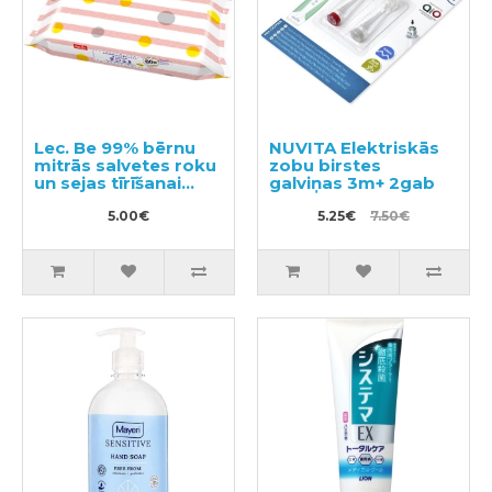
Lec. Be 99% bērnu
NUVITA Elektriskās
mitrās salvetes roku
zobu birstes
un sejas tīrīšanai
galviņas 3m+ 2gab
60gab
5.00€
5.25€
7.50€