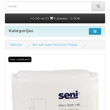
0.00 no 21 |
0 prece(s) - 0.00€
Kategorijas
Sākums
Seni soft super 60x40cm 50gab
Nav noliktavā