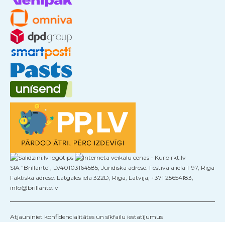
SIA "Brillante", LV40103164585, Juridiskā adrese: Festivāla iela 1-97, Rīga
Faktiskā adrese: Latgales iela 322D, Rīga, Latvija, +371 25654183,
info@brillante.lv
Atjauniniet konfidencialitātes un sīkfailu iestatījumus