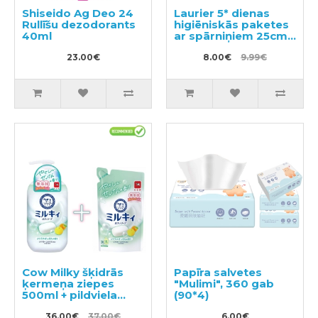
Shiseido Ag Deo 24
Laurier 5* dienas
Rullīšu dezodorants
higiēniskās paketes
40ml
ar spārniņiem 25cm
17gab
23.00€
8.00€
9.99€
Cow Milky šķidrās
Papīra salvetes
ķermeņa ziepes
"Mulimi", 360 gab
500ml + pildviela
(90*4)
360ml
36.00€
37.00€
6.00€