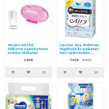
Akuku A0265
Laurier Airy ikdienas
Silikona uzpirkstenis
higiēniskās paketes
zobiņu tīrīšanai
bez spārniņiem
jūtīgai ādai 14cm
2.60€
54gab
7.00€
8.99€