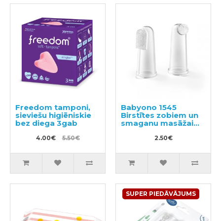
Freedom tamponi,
Babyono 1545
sieviešu higiēniskie
Birstītes zobiem un
bez diega 3gab
smaganu masāžai
2gab
4.00€
5.50€
2.50€
SUPER PIEDĀVĀJUMS