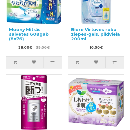
Moony Mitrās
Biore Virtuves roku
salvetes 608gab
ziepes-gels, pildviela
(8x76)
200ml
28.00€
32.00€
10.00€