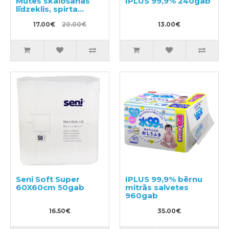
Mutes skalošanas
IPLUS 99,9% 240gab
līdzeklis, spirta
saturošs 900ml
17.00€
20.00€
13.00€
Seni Soft Super
IPLUS 99,9% bērnu
60X60cm 50gab
mitrās salvetes
960gab
16.50€
35.00€