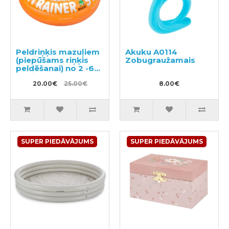
Peldriņķis mazuļiem
Akuku A0114
(piepūšams riņķis
Zobugraužamais
peldēšanai) no 2 -6
gadiem Freds
Swimtrainer Classic
20.00€
25.00€
8.00€
SUPER PIEDĀVĀJUMS
SUPER PIEDĀVĀJUMS