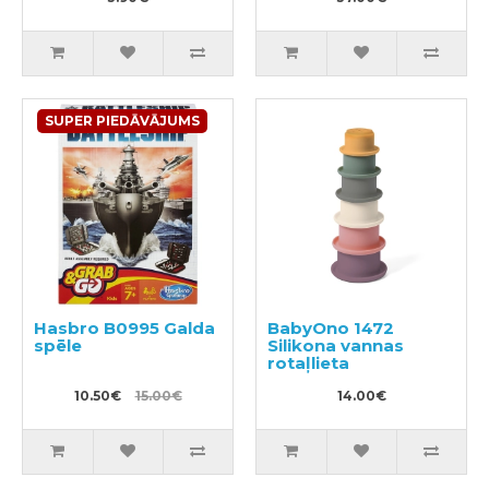
SUPER PIEDĀVĀJUMS
Hasbro B0995 Galda
BabyOno 1472
spēle
Silikona vannas
rotaļlieta
10.50€
15.00€
14.00€