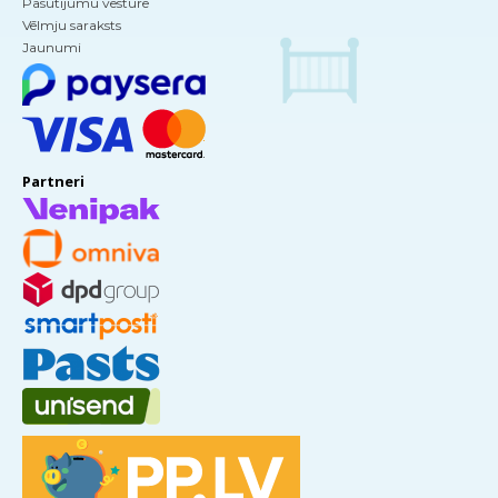
Pasūtījumu vēsture
Vēlmju saraksts
Jaunumi
Partneri