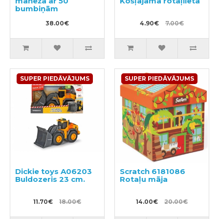
manēža ar 50
Košļājama rotaļlieta
bumbiņām
38.00€
4.90€
7.00€
SUPER PIEDĀVĀJUMS
SUPER PIEDĀVĀJUMS
Dickie toys A06203
Scratch 6181086
Buldozeris 23 cm.
Rotaļu māja
11.70€
18.00€
14.00€
20.00€