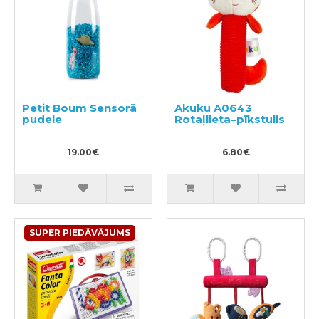
Petit Boum Sensorā
Akuku A0643
pudele
Rotaļlieta–pīkstulis
19.00€
6.80€
SUPER PIEDĀVĀJUMS