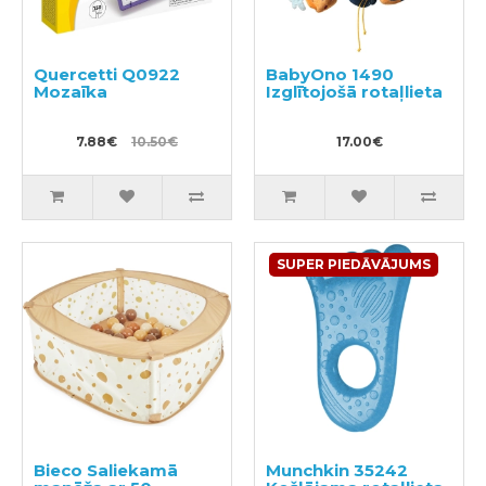
Quercetti Q0922
BabyOno 1490
Mozaīka
Izglītojošā rotaļlieta
7.88€
10.50€
17.00€
SUPER PIEDĀVĀJUMS
Bieco Saliekamā
Munchkin 35242