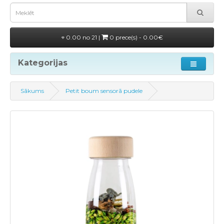
0.00 no 21 |
0 prece(s) - 0.00€
Kategorijas
Sākums
Petit boum sensorā pudele