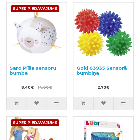
SUPER PIEDĀVĀJUMS
Saro Plīša sensoru
Goki 63935 Sensorā
bumba
bumbiņa
8.40€
14.00€
2.70€
SUPER PIEDĀVĀJUMS