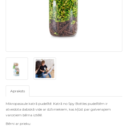
Apraksts
Mikropasaule katrā pudelītē. Katrā no Spy Bottles pudelītēm ir
atveidota dabiskā vide ar dzīvniekiem, kas kļūst par galvenajiem
varoņiem bērna iztēlē.
Bērni ar prieku: