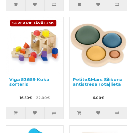
SUPER PIEDĀVĀJUMS
Viga 53659 Koka
Petite&Mars Silikona
sorteris
antistresa rotaļlieta
16.50€
22.00€
6.00€