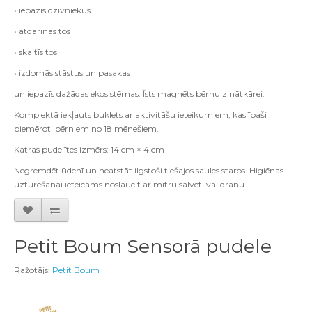
• iepazīs dzīvniekus
• atdarinās tos
• skaitīs tos
• izdomās stāstus un pasakas
un iepazīs dažādas ekosistēmas. Īsts magnēts bērnu zinātkārei.
Komplektā iekļauts buklets ar aktivitāšu ieteikumiem, kas īpaši
piemēroti bērniem no 18 mēnešiem.
Katras pudelītes izmērs: 14 cm × 4 cm
Negremdēt ūdenī un neatstāt ilgstoši tiešajos saules staros. Higiēnas
uzturēšanai ieteicams noslaucīt ar mitru salveti vai drānu.
Petit Boum Sensorā pudele
Ražotājs:
Petit Boum