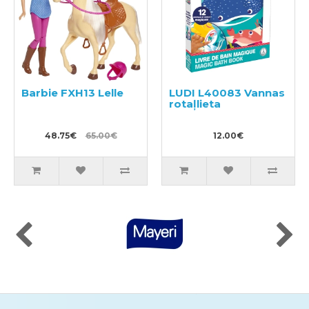
Barbie FXH13 Lelle
LUDI L40083 Vannas
rotaļlieta
48.75€
65.00€
12.00€