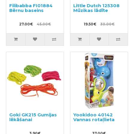
Filibabba FI01884
Little Dutch 125308
Bērnu baseins
Mūzikas lādīte
27.00€
45.00€
19.50€
30.00€
Goki GK215 Gumijas
Yookidoo 40142
lēkāšanai
Vannas rotaļlieta
3.90€
37.00€