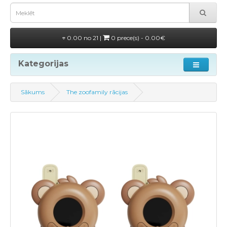
0.00 no 21 |
0 prece(s) - 0.00€
Kategorijas
Sākums
The zoofamily rācijas