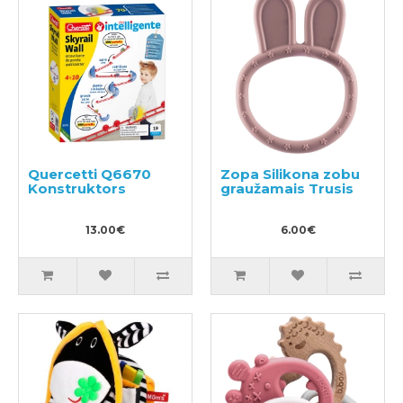
Quercetti Q6670
Zopa Silikona zobu
Konstruktors
graužamais Trusis
13.00€
6.00€