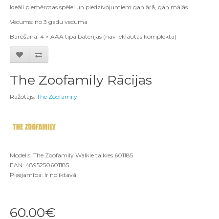
Ide
ā
li piem
ē
rotas sp
ē
lei un piedz
ī
vojumiem gan
ā
r
ā,
gan m
ā
j
ā
s
.
Vecums: no 3 gadu vecuma
Barošana: 4 × AAA tipa baterijas (nav iekļautas komplektā)
The Zoofamily Rācijas
Ražotājs:
The Zoofamily
Modelis: The Zoofamily Walkie talkies 601185
EAN: 4895250601185
Pieejamība: Ir noliktavā
60.00€