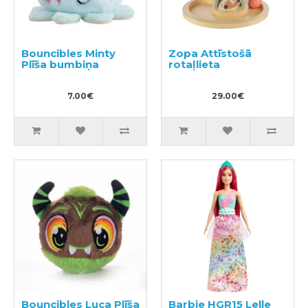
Bouncibles Minty
Zopa Attīstošā
Plīša bumbiņa
rotaļlieta
7.00€
29.00€
Bouncibles Luca Plīša
Barbie HGR15 Lelle