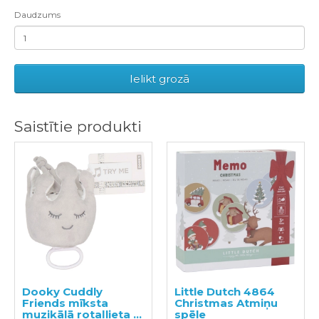
Daudzums
Ielikt grozā
Saistītie produkti
Dooky Cuddly
Little Dutch 4864
Friends mīksta
Christmas Atmiņu
muzikālā rotaļlieta -
spēle