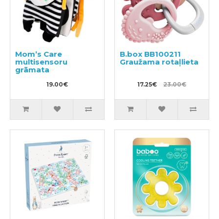
Mom’s Care
B.box BB100211
multisensoru
Graužama rotaļlieta
grāmata
19.00€
17.25€
23.00€