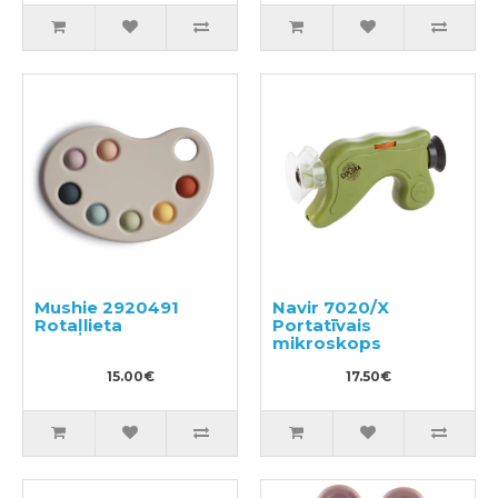
Mushie 2920491
Navir 7020/X
Rotaļlieta
Portatīvais
mikroskops
15.00€
17.50€