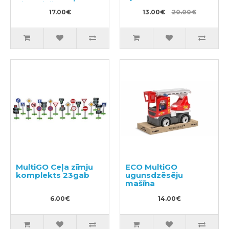
piekariņš
17.00€
13.00€
20.00€
MultiGO Ceļa zīmju
ECO MultiGO
komplekts 23gab
ugunsdzēsēju
mašīna
6.00€
14.00€