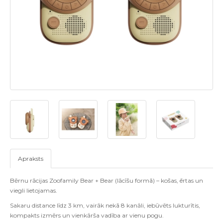
Apraksts
B
ē
rnu r
ā
cijas Zoofamily Bear
+
Bear
(
l
ā
c
īš
u form
ā) –
ko
š
as
, ē
rtas un
viegli lietojamas
.
Sakaru distance l
ī
dz
3
km
,
vair
ā
k nek
ā 8
kan
ā
li
,
ieb
ū
v
ē
ts luktur
ī
tis
,
kompakts izm
ē
rs un vienk
ā
r
š
a vad
ī
ba ar vienu pogu
.