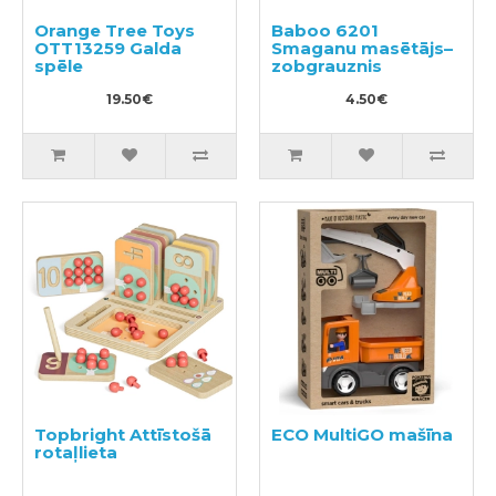
Orange Tree Toys
Baboo 6201
OTT13259 Galda
Smaganu masētājs–
spēle
zobgrauznis
19.50€
4.50€
Topbright Attīstošā
ECO MultiGO mašīna
rotaļlieta