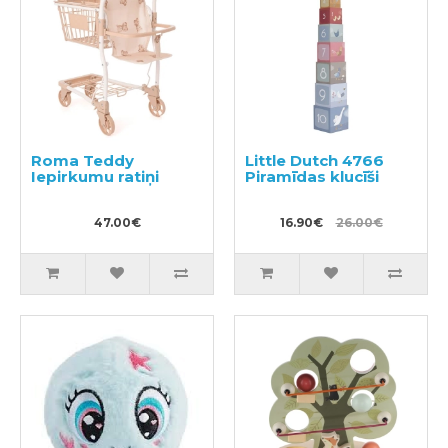
Roma Teddy
Little Dutch 4766
Iepirkumu ratiņi
Piramīdas klucīši
47.00€
16.90€
26.00€