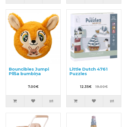
Bouncibles Jumpi
Little Dutch 4761
Plīša bumbiņa
Puzzles
7.00€
12.35€
19.00€