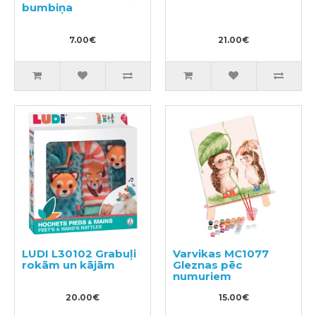
bumbiņa
7.00€
21.00€
LUDI L30102 Grabuļi
Varvikas MC1077
rokām un kājām
Gleznas pēc
numuriem
20.00€
15.00€