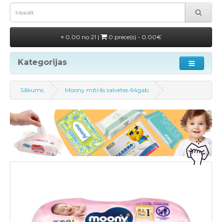
0.00 no 21 |
0 prece(s) - 0.00€
Kategorijas
Sākums
Moony mitrās salvetes 64gab