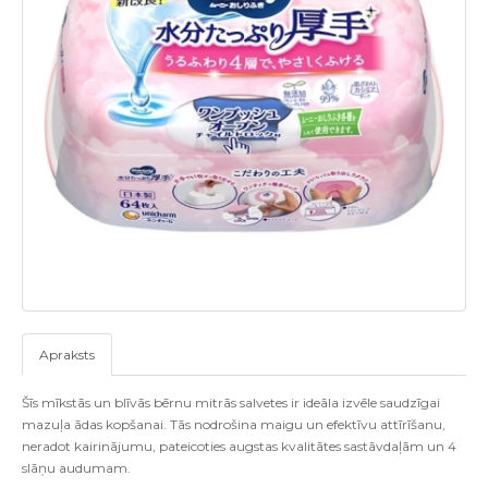
Apraksts
Šīs mīkstās un blīvās bērnu mitrās salvetes ir ideāla izvēle saudzīgai
mazuļa ādas kopšanai. Tās nodrošina maigu un efektīvu attīrīšanu,
neradot kairinājumu, pateicoties augstas kvalitātes sastāvdaļām un 4
slāņu audumam.