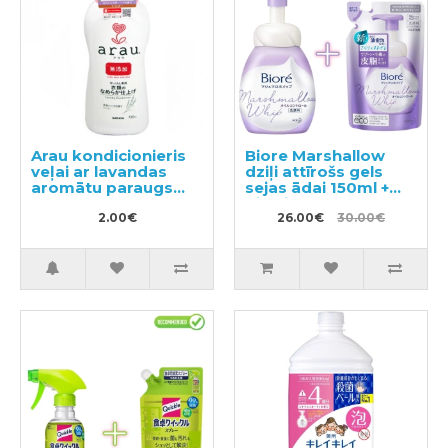
Arau kondicionieris
Biore Marshallow
veļai ar lavandas
dziļi attīrošs gels
aromātu paraugs
sejas ādai 150ml +
50ml
pildviela 130ml
2.00€
26.00€
30.00€