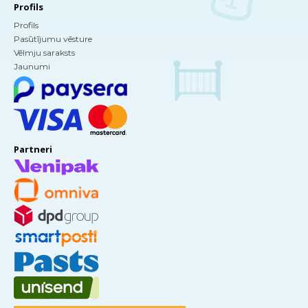
Profils
Profils
Pasūtījumu vēsture
Vēlmju saraksts
Jaunumi
Partneri