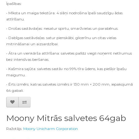
Īpašības:
• Mīksta un maiga tekstūra: 4 slāņi nodrošina īpaši saudzīgu ādas
attīrīšanu.
• Drošas sastāvdaļas: nesatur spirtu, smaržvielas un parabēnus.
• Dabīgas sastāvdaļas: satur pienskābi, glicerīnu un citas vielas
mitrināšanai un aizsardzībai.
• Ātra un vienkārša attīrīšana: salvetes palīdz viegli noņemt netīrumus
bez intensīvas beršanas.
• Kašmira sajūta: salvetes sastāv no 99% tīra ūdens, kas piešķir īpašu
maigumu.
• Ērts izmērs: katras salvetes izmērs ir 130 mm × 200 mm, iepakojumā
64 gabali.
Moony Mitrās salvetes 64gab
Ražotājs:
Moony Unicharm Corporation