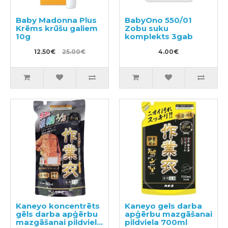
Baby Madonna Plus
BabyOno 550/01
Krēms krūšu galiem
Zobu suku
10g
komplekts 3gab
12.50€
25.00€
4.00€
Kaneyo koncentrēts
Kaneyo gels darba
gēls darba apģērbu
apģērbu mazgāšanai
mazgāšanai pildviela
pildviela 700ml