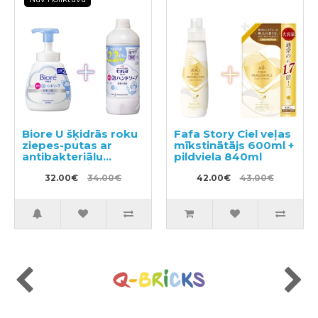
Biore U šķidrās roku
Fafa Story Ciel veļas
ziepes-putas ar
mīkstinātājs 600ml +
antibakteriālu
pildviela 840ml
efektu, ar vieglu
citrusu aromātu
32.00€
34.00€
42.00€
43.00€
500ml + pildviela
450ml