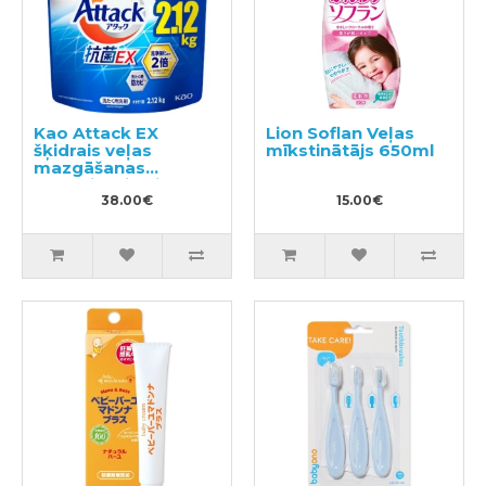
Kao Attack EX
Lion Soflan Veļas
šķidrais veļas
mīkstinātājs 650ml
mazgāšanas
līdzeklis, pildviela
2.12kg
38.00€
15.00€