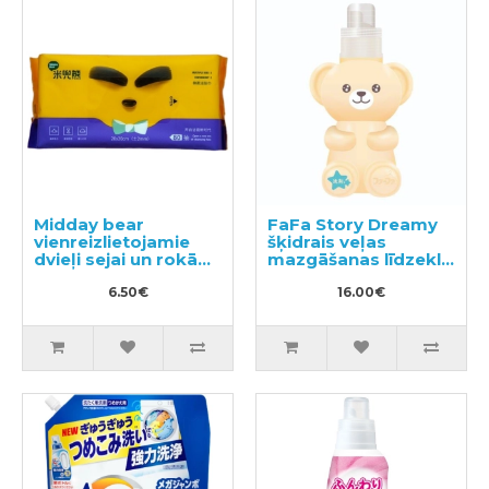
Midday bear
FaFa Story Dreamy
vienreizlietojamie
šķidrais veļas
dvieļi sejai un rokām
mazgāšanas līdzeklis
80gab
400g
6.50€
16.00€