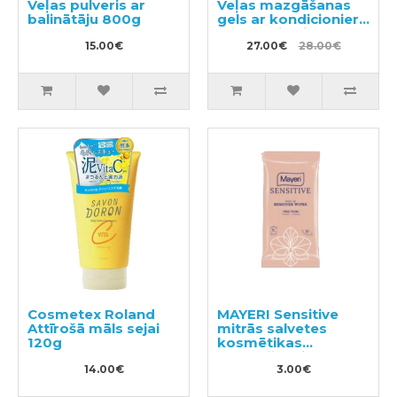
Veļas pulveris ar
Veļas mazgāšanas
balinātāju 800g
gels ar kondicionieri
740g + pildviela 650g
15.00€
27.00€
28.00€
Cosmetex Roland
MAYERI Sensitive
Attīrošā māls sejai
mitrās salvetes
120g
kosmētikas
noņemšanai 25gab
14.00€
3.00€