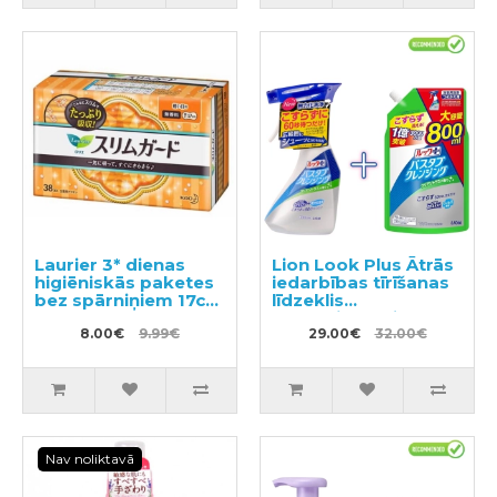
Laurier 3* dienas
Lion Look Plus Ātrās
higiēniskās paketes
iedarbības tīrīšanas
bez spārniņiem 17cm
līdzeklis
38gab
vannasistabai ar
8.00€
9.99€
citrusaugļu aromātu
29.00€
32.00€
500ml + pildviela
800ml
Nav noliktavā