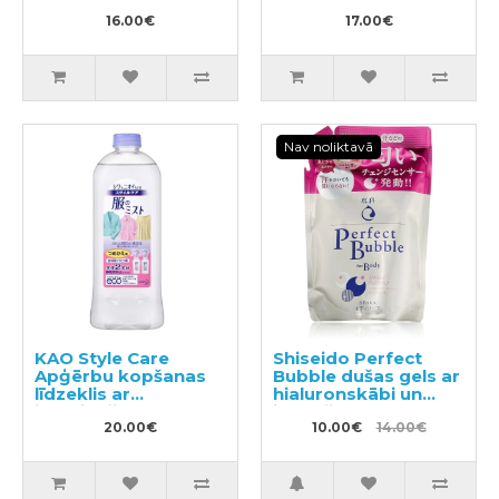
450ml
16.00€
17.00€
Nav noliktavā
KAO Style Care
Shiseido Perfect
Apģērbu kopšanas
Bubble dušas gels ar
līdzeklis ar
hialuronskābi un
izlīdzinošu un
ilgstošu
antistatisku efektu
20.00€
dezodorējošu
10.00€
14.00€
pildviela 400ml
efektu, pildviela
350ml