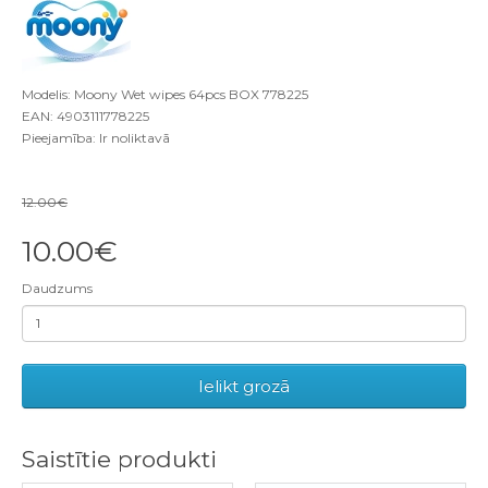
Modelis: Moony Wet wipes 64pcs BOX 778225
EAN: 4903111778225
Pieejamība: Ir noliktavā
12.00€
10.00€
Daudzums
Ielikt grozā
Saistītie produkti