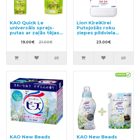
KAO Quick Le
Lion KireiKirei
universāls sprejs-
Putojošās roku
putas ar zaļās tējas
ziepes pildviela
aromātu 300ml +
800ml
pildviela 250ml
19.00€
21.00€
23.00€
KAO New Beads
KAO New Beads