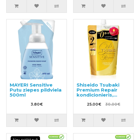
MAYERI Sensitive
Shiseido Tsubaki
Putu ziepes pildviela
Premium Repair
500ml
kondicionieris,
pildviela 660ml
3.80€
25.00€
30.00€
Nav noliktavā