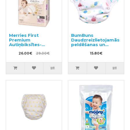
Merries First
BumBuns
Premium
Daudzreizlietojamās
Autiņbiksītes-
peldēšanas un
biksītes PM 6-11kg
podiņmācību
46gab
26.00€
29.00€
autiņbiksīte L 14–
15.80€
20kg