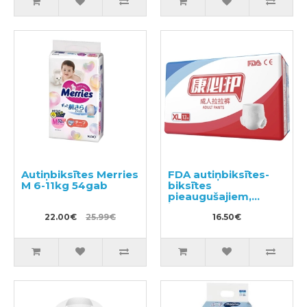
Autiņbiksītes Merries
FDA autiņbiksītes-
M 6-11kg 54gab
biksītes
pieaugušajiem,
izmērs XL 13gab
22.00€
25.99€
16.50€