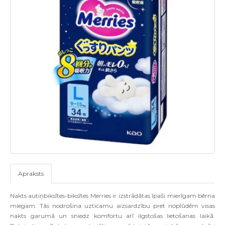
Apraksts
Nakts autiņbiksītes-biksītes Merries ir izstrādātas īpaši mierīgam bērna
miegam. Tās nodrošina uzticamu aizsardzību pret noplūdēm visas
nakts garumā un sniedz komfortu arī ilgstošas lietošanas laikā.