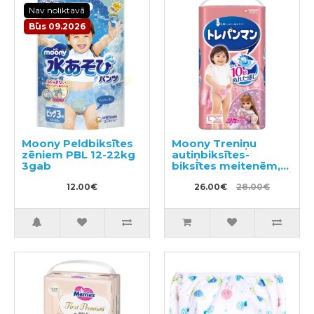
Nav noliktavā
Būs 09.2026
Moony Peldbiksītes
Moony Treniņu
zēniem PBL 12-22kg
autiņbiksītes-
3gab
biksītes meitenēm,
bērna pieradināšanai
12.00€
tualetei PL 9-14kg
26.00€
28.00€
34gab