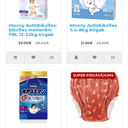
Moony Autiņbiksītes-
Moony Autiņbiksītes
biksītes meitenēm
S 4-8kg 80gab
PBL 12-22kg 44gab
25.00€
28.00€
21.50€
25.99€
SUPER PIEDĀVĀJUMS