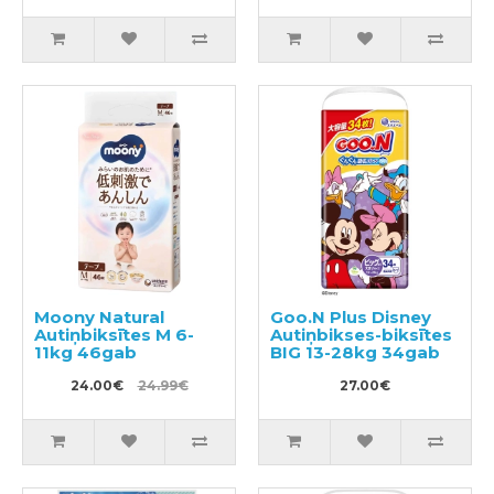
20kg
Moony Natural
Goo.N Plus Disney
Autiņbiksītes M 6-
Autiņbikses-biksītes
11kg 46gab
BIG 13-28kg 34gab
24.00€
24.99€
27.00€