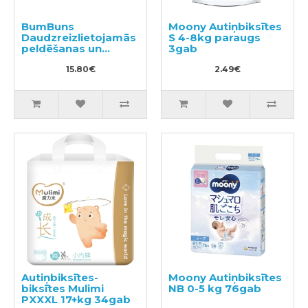
BumBuns
Moony Autiņbiksītes
Daudzreizlietojamās
S 4-8kg paraugs
peldēšanas un
3gab
podiņmācību
autiņbiksīte S 8–11kg
15.80€
2.49€
Autiņbiksītes-
Moony Autiņbiksītes
biksītes Mulimi
NB 0-5 kg 76gab
PXXXL 17+kg 34gab