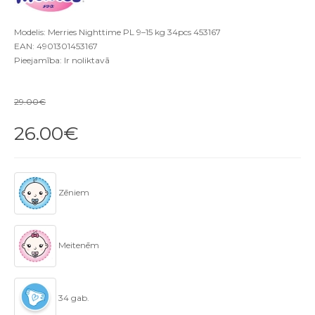
Modelis: Merries Nighttime PL 9–15 kg 34pcs 453167
EAN: 4901301453167
Pieejamība: Ir noliktavā
29.00€
26.00€
Zēniem
Meitenēm
34 gab.