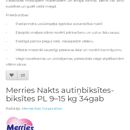
Pateicoties mīkstajiem materiāliem un ērtajai formai, bērns var brīvi
kustēties un gulēt ciešā miegā.
Priekšrocības:
• Pastiprināta uzsūktspēja ilgstošai aizsardzībai naktī.
• Elpojošs virsējais slānis novērš pārkaršanu un uztur ādu sausu.
• Elastīgā jostiņa pieguļ cieši, nesaspiežot vēderu.
• Mīkstie materiāli saudzīgi pieskaras ādai un novērš kairinājumu.
• Viegli novelkamas un
utilizējamas
, pateicoties
viegli atplēšamām
vīlēmi
sānos
.
Merries Nakts autiņbiksītes-
biksītes PL 9–15 kg 34gab
Ražotājs:
Merries Kao Corporation