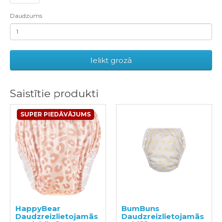
Daudzums
Ielikt grozā
Saistītie produkti
SUPER PIEDĀVĀJUMS
HappyBear
BumBuns
Daudzreizlietojamās
Daudzreizlietojamās