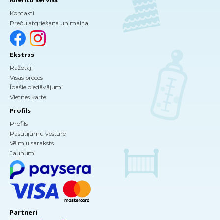
Kontakti
Preču atgriešana un maiņa
Ekstras
Ražotāji
Visas preces
Īpašie piedāvājumi
Vietnes karte
Profils
Profils
Pasūtījumu vēsture
Vēlmju saraksts
Jaunumi
Partneri