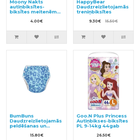
Moony Nakts
HappyBear
autiņbiksītes-
Daudzreizlietojamās
biksītes meitenēm
treniņbiksītes
XL 13-28kg 2gab
4.00€
9.30€
15.50€
BumBuns
Goo.N Plus Princess
Daudzreizlietojamās
Autiņbikses-biksītes
peldēšanas un
PL 9-14kg 44gab
podiņmācību
autiņbiksīte L 14–
15.80€
26.50€