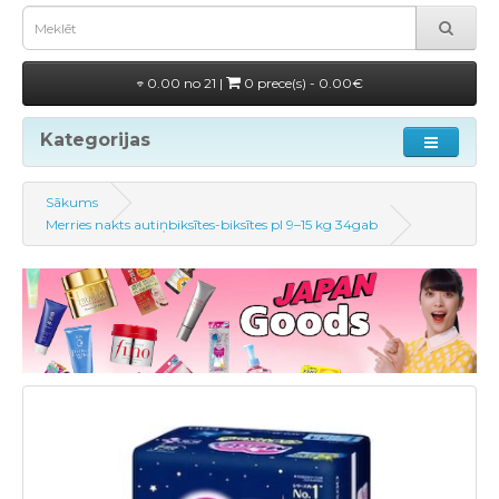
0.00 no 21 |
0 prece(s) - 0.00€
Kategorijas
Sākums
Merries nakts autiņbiksītes-biksītes pl 9–15 kg 34gab