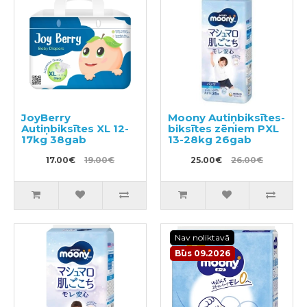
JoyBerry
Moony Autiņbiksītes-
Autiņbiksītes XL 12-
biksītes zēniem PXL
17kg 38gab
13-28kg 26gab
17.00€
19.00€
25.00€
26.00€
Nav noliktavā
Būs 09.2026