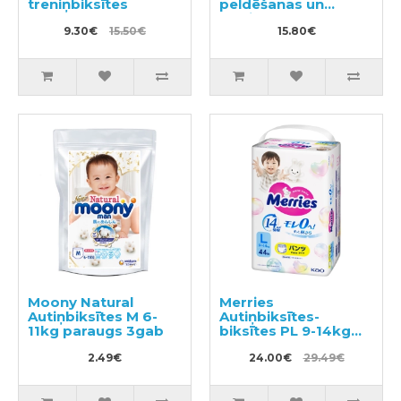
treniņbiksītes
peldēšanas un
podiņmācību
9.30€
15.50€
autiņbiksīte M 11–15
15.80€
kg
Moony Natural
Merries
Autiņbiksītes M 6-
Autiņbiksītes-
11kg paraugs 3gab
biksītes PL 9-14kg
44gab
2.49€
24.00€
29.49€