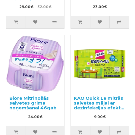
veļai un darba
apģērbam 800ml +
29.00€
32.00€
23.00€
pildviela 720ml
Biore Mitrinošās
KAO Quick Le mitrās
salvetes grima
salvetes mājai ar
noņemšanai 46gab
dezinfekcijas efektu,
ar smalku zaļās tējas
24.00€
aromātu 20gab
9.00€