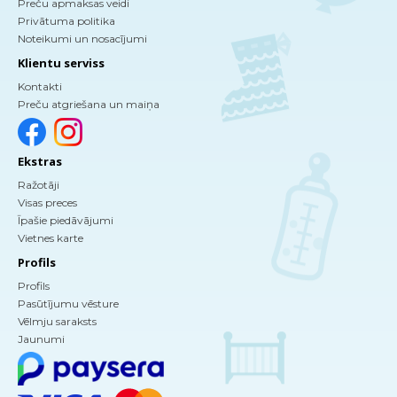
Preču apmaksas veidi
Privātuma politika
Noteikumi un nosacījumi
Klientu serviss
Kontakti
Preču atgriešana un maiņa
Ekstras
Ražotāji
Visas preces
Īpašie piedāvājumi
Vietnes karte
Profils
Profils
Pasūtījumu vēsture
Vēlmju saraksts
Jaunumi