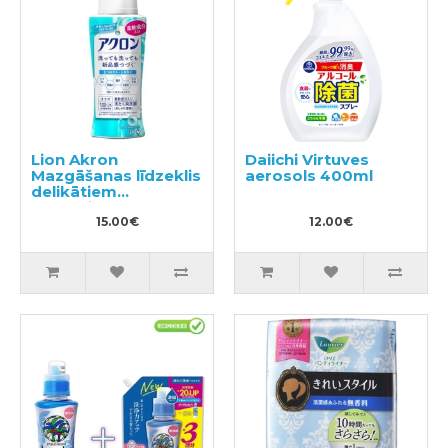
Lion Akron
Daiichi Virtuves
Mazgāšanas līdzeklis
aerosols 400ml
delikātiem
audumiem 450ml
15.00€
12.00€