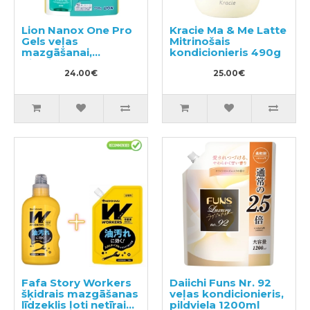
Lion Nanox One Pro
Kracie Ma & Me Latte
Gels veļas
Mitrinošais
mazgāšanai,
kondicionieris 490g
pildviela 790g
24.00€
25.00€
Fafa Story Workers
Daiichi Funs Nr. 92
šķidrais mazgāšanas
veļas kondicionieris,
līdzeklis ļoti netīrai
pildviela 1200ml