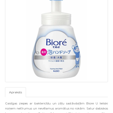
Apraksts
Gaisīgas ziepes ar baktericīdu un zāļu sastāvdaļām Biore U lieliski
noņem netīrumus un nevēlamus aromātus no rokām. Satur dabiskos