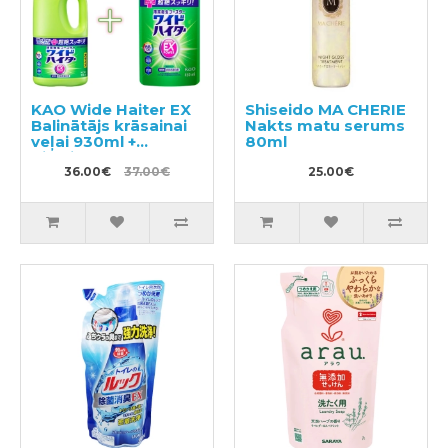
KAO Wide Haiter EX
Shiseido MA CHERIE
Balinātājs krāsainai
Nakts matu serums
veļai 930ml +
80ml
pildviela 450ml
36.00€
37.00€
25.00€