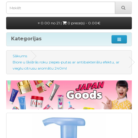
0.00 no 21 |
0 prece(s) - 0.00€
Kategorijas
Sākums
Biore u šķidrās roku ziepes-putas ar antibakteriālu efektu, ar
vieglu citrusu aromātu 240ml