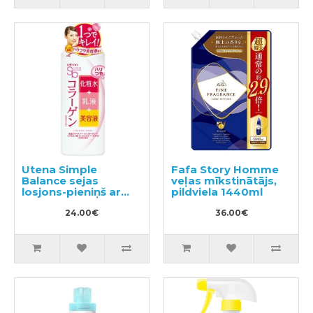
Utena Simple
Fafa Story Homme
Balance sejas
veļas mīkstinātājs,
losjons-pieniņš ar
pildviela 1440ml
kolagēnu 220ml
24.00€
36.00€