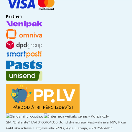
Partneri
SIA "Brillante", LV40103164585, Juridiskā adrese: Festivāla iela 1-97, Rīga
Faktiskā adrese: Latgales iela 322D, Rīga, Latvija, +371 25654183,