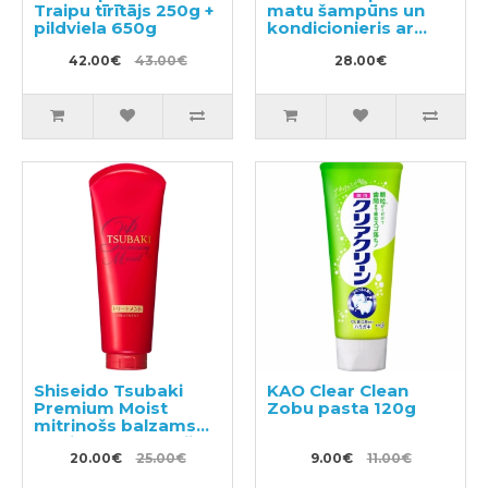
Traipu tīrītājs 250g +
matu šampūns un
pildviela 650g
kondicionieris ar
augu aromātu 220ml
42.00€
43.00€
28.00€
Shiseido Tsubaki
KAO Clear Clean
Premium Moist
Zobu pasta 120g
mitrinošs balzams
matiem ar kamēlijas
eļļu 180g
20.00€
25.00€
9.00€
11.00€