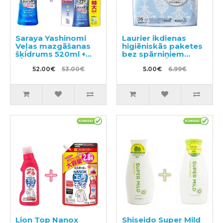
Saraya Yashinomi
Laurier ikdienas
Veļas mazgāšanas
higiēniskās paketes
šķidrums 520ml +
bez spārniņiem
pildviela 1380ml
jūtīgai ādai 14cm
52.00€
53.00€
36gab
5.00€
6.99€
Lion Top Nanox
Shiseido Super Mild