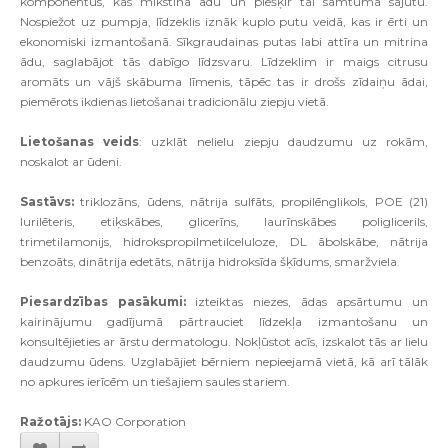
komponentus, kas mīkstina ādu un piešķir tai samtuma sajūtu.
Nospiežot uz pumpja, līdzeklis iznāk kuplo putu veidā, kas ir ērti un
ekonomiski izmantošanā. Sīkgraudainas putas labi attīra un mitrina
ādu, saglabājot tās dabīgo līdzsvaru. Līdzeklim ir maigs citrusu
aromāts un vājš skābuma līmenis, tāpēc tas ir drošs zīdaiņu ādai,
piemērots ikdienas lietošanai tradicionālu ziepju vietā.
Lietošanas veids
: uzklāt nelielu ziepju daudzumu uz rokām,
noskalot ar ūdeni.
Sastāvs:
triklozāns, ūdens, nātrija sulfāts, propilēnglikols, POE (21)
lurilēteris, etiķskābes, glicerīns, laurīnskābes poliglicerils,
trimetilamonijs, hidrokspropilmetilceluloze, DL ābolskābe, nātrija
benzoāts, dinātrija edetāts, nātrija hidroksīda šķīdums, smaržviela.
Piesardzības pasākumi:
izteiktas niezes, ādas apsārtumu un
kairinājumu gadījumā pārtrauciet līdzekļa izmantošanu un
konsultējieties ar ārstu dermatologu. Nokļūstot acīs, izskalot tās ar lielu
daudzumu ūdens. Uzglabājiet bērniem nepieejamā vietā, kā arī tālāk
no apkures ierīcēm un tiešajiem saules stariem.
Ražotājs:
KAO Corporation