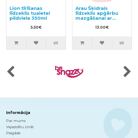
Lion tīrīšanas
Arau Šķidrais
līdzeklis tualetei
līdzeklis apģērbu
pildviela 350ml
mazgāšanai ar
sastāvam pievienoto
5.50€
lavandas un
13.00€
piparmētras
ekstraktu, pildviela
1000ml
Informācija
Par mums
Vajadzētu zināt
Piegāde