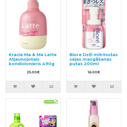
Kracie Ma & Me Latte
Biore Dziļi mitrinošas
Atjaunojošais
sejas mazgāšanas
kondicionieris 490g
putas 200ml
25.00€
16.00€