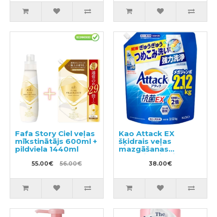
Fafa Story Ciel veļas
Kao Attack EX
mīkstinātājs 600ml +
šķidrais veļas
pildviela 1440ml
mazgāšanas
līdzeklis, pildviela
55.00€
56.00€
2.12kg
38.00€