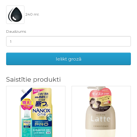
240 ml.
Daudzums
Ielikt grozā
Saistītie produkti