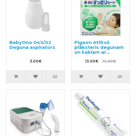
BabyOno 043/02
Pigeon Attīroš
Deguna aspirators
plāksteris degunam
un kaklam ar
eikalipta eļļu no 6+
3.00€
mēnešiem 6gab
13.00€
14.00€