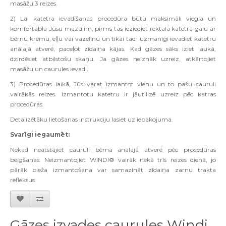
masāžu 3 reizes.
2) Lai katetra ievadīšanas procedūra būtu maksimāli viegla un
komfortabla Jūsu mazulim, pirms tās ieziediet rektālā katetra galu ar
bērnu krēmu, eļļu vai vazelīnu un tikai tad uzmanīgi ievadiet katetru
anālajā atverē, paceļot zīdaiņa kājas. Kad gāzes sāks iziet laukā,
dzirdēsiet atbilstošu skaņu. Ja gāzes neiznāk uzreiz, atkārtojiet
masāžu un caurules ievadi.
3) Procedūras laikā, Jūs varat izmantot vienu un to pašu cauruli
vairākās reizes. Izmantotu katetru ir jāutilizē uzreiz pēc katras
procedūras.
Detalizētāku lietošanas instrukciju lasiet uz iepakojuma.
Svarīgi iegaumēt:
Nekad neatstājiet cauruli bērna anālajā atverē pēc procedūras
beigšanas. Neizmantojiet WINDI® vairāk nekā trīs reizes dienā, jo
pārāk bieža izmantošana var samazināt zīdaiņa zarnu trakta
refleksus
Gāzes izvades caurules Windi