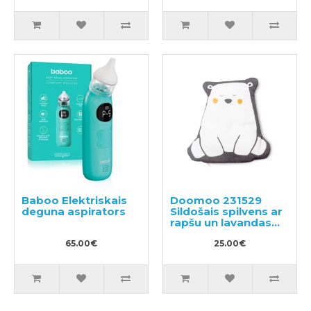
Baboo Elektriskais
Doomoo 231529
deguna aspirators
Sildošais spilvens ar
rapšu un lavandas
sēklu pildijumu
65.00€
25.00€