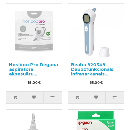
Nosiboo Pro Deguna
Beaba 920349
aspiratora
Daudzfunkcionāls
aksesuāru
infrasarkanais
komplekts
bezkontakta
18.00€
termometrs
65.00€