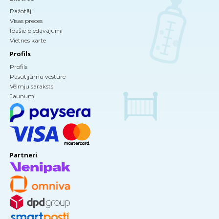
Ražotāji
Visas preces
Īpašie piedāvājumi
Vietnes karte
Profils
Profils
Pasūtījumu vēsture
Vēlmju saraksts
Jaunumi
Partneri