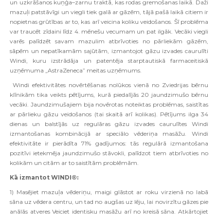
un uzkrāšanos kuņģa–zarnu traktā, kas rodas gremošanas laikā. Daži
mazuļi patstāvīgi un viegli tiek galā ar gāzēm, tājā pašā laikā citiem ir
nopietnas grūtības ar to, kas arī veicina koliku veidošanos. Šī problēma
var traucēt zīdaini līdz 4. mēnešu vecumam un pat ilgāk. Vecāki viegli
varēs palīdzēt savam mazulim atbrīvoties no pārliekām gāzēm,
sāpēm un nepatīkamām sajūtām, izmantojot gāzu izvades caurulīti
Windi, kuru izstrādāja un patentēja starptautiskā farmaceitiskā
uzņēmuma „AstraZeneca” meitas uzņēmums.
Windi efektivitātes novērtēšanas nolūkos vienā no Zviedrijas bērnu
klīnikām tika veikts pētījums, kurā piedalījās 20 jaundzimušo bērnu
vecāki. Jaundzimušajiem bija novērotas noteiktas problēmas, saistītas
ar pārlieku gāzu veidošanos (tai skaitā arī kolikas). Pētījums ilga 34
dienas un balstījās uz regulāras gāzu izvades caurulītes Windi
izmantošanas kombinācijā ar speciālo vēderiņa masāžu. Windi
efektivitāte ir pierādīta 71% gadījumos: tās regulārā izmantošana
pozitīvi ietekmēja jaundzimušo stāvokli, palīdzot tiem atbrīvoties no
kolikām un citām ar to saistītām problēmām.
Kā izmantot WINDI®:
1) Masējiet mazuļa vēderiņu, maigi glāstot ar roku virzienā no labā
sāna uz vēdera centru, un tad no augšas uz lēju, lai novirzītu gāzes pie
anālās atveres Veiciet identisku masāžu arī no kreisā sāna. Atkārtojiet