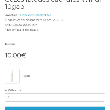
10gab
Ražotājs:
DiProServa Medical AB
Modelis: Windi gasspassers 10 pcs 330207
EAN: 7350046330207
Pieejamība: Ir noliktavā
12.00€
10.00€
10 gab.
Daudzums