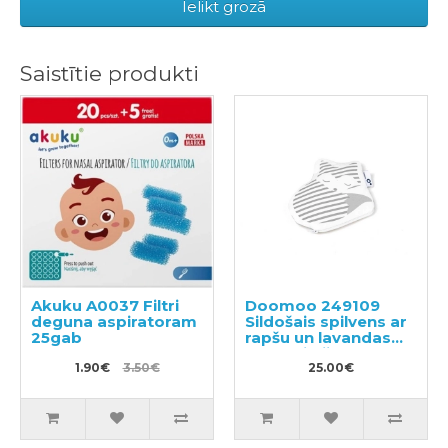
Ielikt grozā
Saistītie produkti
Akuku A0037 Filtri
Doomoo 249109
deguna aspiratoram
Sildošais spilvens ar
25gab
rapšu un lavandas
sēklu pildijumu
1.90€
3.50€
25.00€