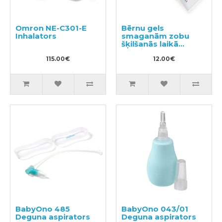
Omron NE-C301-E
Bērnu gels
Inhalators
smaganām zobu
šķilšanās laikā
Dentinale natura
115.00€
20ml
12.00€
BabyOno 485
BabyOno 043/01
Deguna aspirators
Deguna aspirators