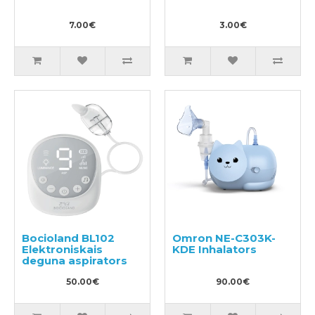
7.00€
3.00€
Bocioland BL102
Omron NE-C303K-
Elektroniskais
KDE Inhalators
deguna aspirators
50.00€
90.00€