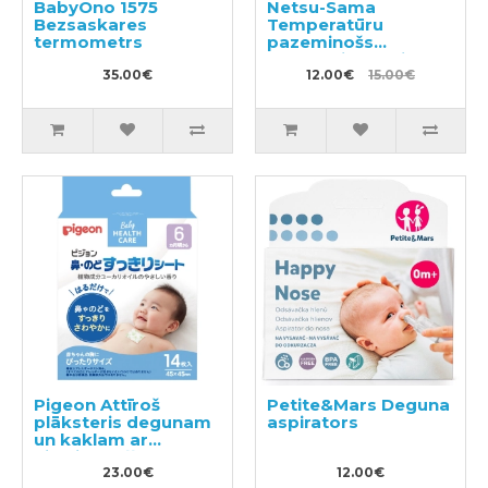
BabyOno 1575
Netsu-Sama
Bezsaskares
Temperatūru
termometrs
pazeminošs
plāksteris bērniem
35.00€
no 2-24 men. 12 gab
12.00€
15.00€
Pigeon Attīroš
Petite&Mars Deguna
plāksteris degunam
aspirators
un kaklam ar
eikalipta eļļu no 6+
mēnešiem 14gab
23.00€
12.00€