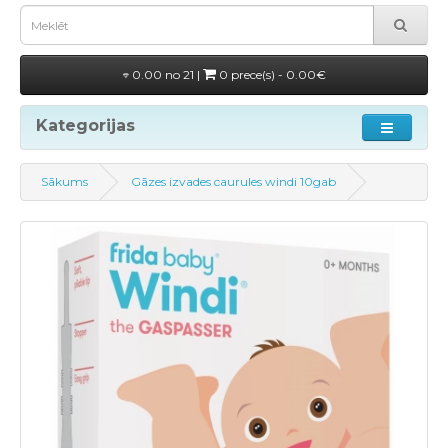
0.00 no 21 |
0 prece(s) - 0.00€
Kategorijas
Sākums
Gāzes izvades caurules windi 10gab