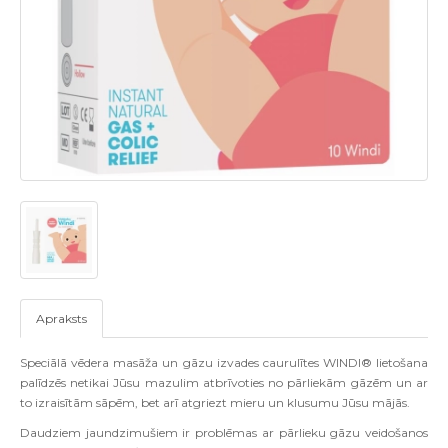
Apraksts
Speciālā vēdera masāža un gāzu izvades caurulītes WINDI® lietošana
palīdzēs netikai Jūsu mazulim atbrīvoties no pārliekām gāzēm un ar
to izraisītām sāpēm, bet arī atgriezt mieru un klusumu Jūsu mājās.
Daudziem jaundzimušiem ir problēmas ar pārlieku gāzu veidošanos