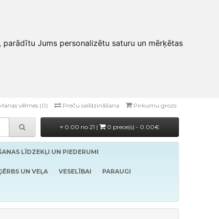
, parādītu Jums personalizētu saturu un mērķētas
Manas vēlmes (0)
Preču salīdzināšana
Pirkumu grozs
0.00 no 21 |
0 prece(s) - 0.00€
ĪŠANAS LĪDZEKĻI UN PIEDERUMI
ĢĒRBS UN VEĻA
VESELĪBAI
PARAUGI