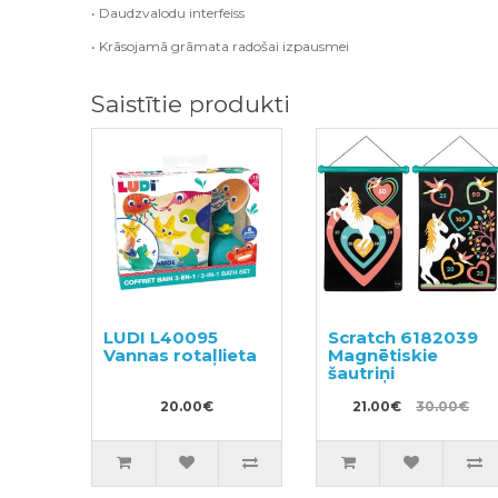
• Daudzvalodu interfeiss
• Krāsojamā grāmata radošai izpausmei
Saistītie produkti
LUDI L40095
Scratch 6182039
Vannas rotaļlieta
Magnētiskie
šautriņi
20.00€
21.00€
30.00€