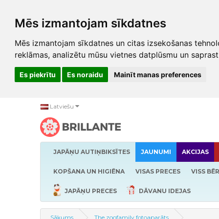
Mēs izmantojam sīkdatnes
Mēs izmantojam sīkdatnes un citas izsekošanas tehnolo
reklāmas, analizētu mūsu vietnes datplūsmu un saprast
Es piekrītu
Es noraidu
Mainīt manas preferences
Latviešu
JAPĀŅU AUTIŅBIKSĪTES
JAUNUMI
AKCIJAS
KOPŠANA UN HIGIĒNA
VISAS PRECES
VISS BĒ
JAPĀŅU PRECES
DĀVANU IDEJAS
Sākums
The zoofamily fotoaparāts