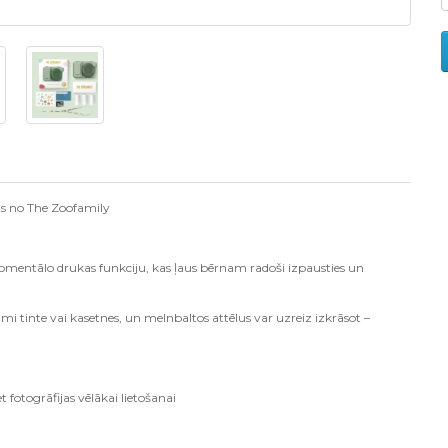
s no The Zoofamily
momentālo drukas funkciju, kas ļaus bērnam radoši izpausties un
 tinte vai kasetnes, un melnbaltos attēlus var uzreiz izkrāsot –
 fotogrāfijas vēlākai lietošanai