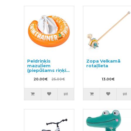
Peldriņķis
Zopa Velkamā
mazuļiem
rotaļlieta
(piepūšams riņķis
peldēšanai) no 2
-6 gadiem Freds
20.00€
25.00€
13.00€
Swimtrainer
Classic