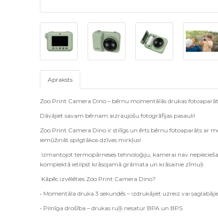
Apraksts
Zoo Print Camera Dino – bērnu momentālās drukas fotoaparāt
Dāvājiet savam bērnam aizraujošu fotogrāfijas pasauli!
Zoo Print Camera Dino ir stilīgs un ērts bērnu fotoaparāts ar 
iemūžināt spilgtākos dzīves mirkļus!
Izmantojot termopārneses tehnoloģiju, kamerai nav nepieciešami
komplektā ietilpst krāsojamā grāmata un krāsainie zīmuļi.
Kāpēc izvēlēties Zoo Print Camera Dino?
• Momentāla druka 3 sekundēs – izdrukājiet uzreiz vai saglabājiet
• Pilnīga drošība – drukas ruļļi nesatur BPA un BPS