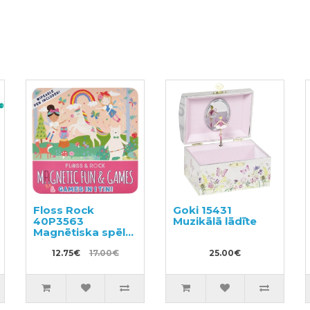
Floss Rock
Goki 15431
40P3563
Muzikālā lādīte
Magnētiska spēle
4in1
12.75€
17.00€
25.00€