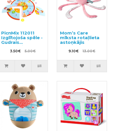
PicnMix 112011
Mom’s Care
Izglītojoša spēle -
mīksta rotaļlieta
Gudrais
astoņkājis
pulkstenis
3.50€
5.00€
9.10€
13.00€