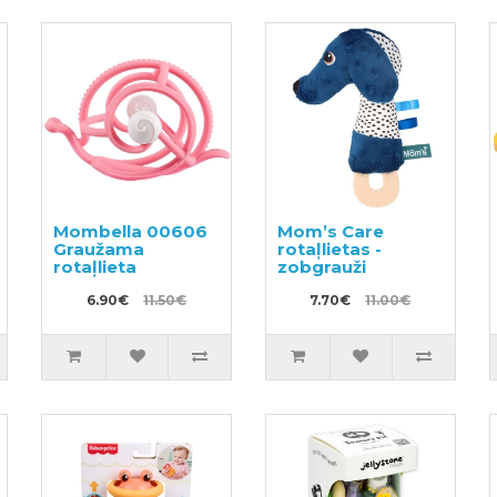
Mombella 00606
Mom’s Care
Graužama
rotaļlietas -
rotaļlieta
zobgrauži
6.90€
11.50€
7.70€
11.00€