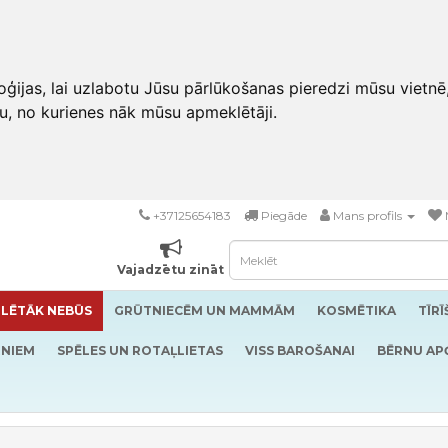
ģijas, lai uzlabotu Jūsu pārlūkošanas pieredzi mūsu vietnē
u, no kurienes nāk mūsu apmeklētāji.
+37125654183
Piegāde
Mans profils
Vajadzētu zināt
LĒTĀK NEBŪS
GRŪTNIECĒM UN MAMMĀM
KOSMĒTIKA
TĪR
RNIEM
SPĒLES UN ROTAĻLIETAS
VISS BAROŠANAI
BĒRNU AP