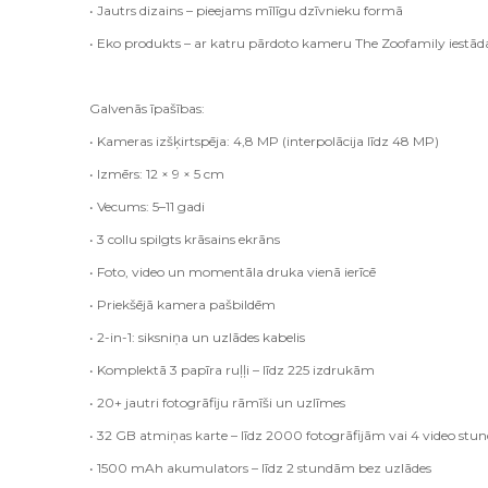
• Jautrs dizains – pieejams mīlīgu dzīvnieku formā
• Eko produkts – ar katru pārdoto kameru The Zoofamily iestād
Galvenās īpašības:
• Kameras izšķirtspēja: 4,8 MP (interpolācija līdz 48 MP)
• Izmērs: 12 × 9 × 5 cm
• Vecums: 5–11 gadi
• 3 collu spilgts krāsains ekrāns
• Foto, video un momentāla druka vienā ierīcē
• Priekšējā kamera pašbildēm
• 2-in-1: siksniņa un uzlādes kabelis
• Komplektā 3 papīra ruļļi – līdz 225 izdrukām
• 20+ jautri fotogrāfiju rāmīši un uzlīmes
• 32 GB atmiņas karte – līdz 2000 fotogrāfijām vai 4 video st
• 1500 mAh akumulators – līdz 2 stundām bez uzlādes