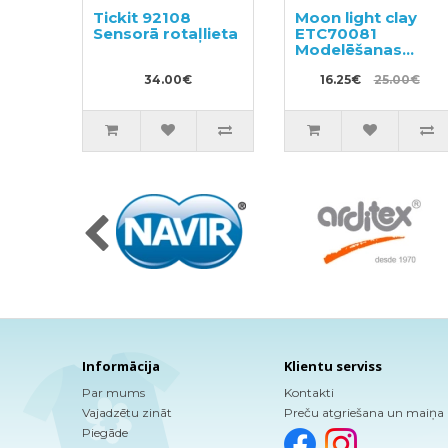
Tickit 92108
Moon light clay
Sensorā rotaļlieta
ETC70081
Modelēšanas
masas - glezna
34.00€
16.25€
25.00€
Informācija
Klientu serviss
Par mums
Kontakti
Vajadzētu zināt
Preču atgriešana un maiņa
Piegāde