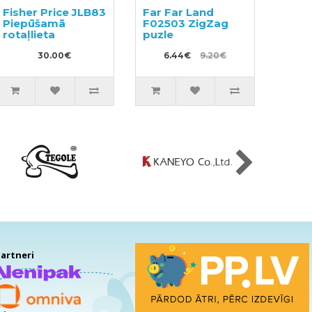
Fisher Price JLB83
Far Far Land
Piepūšamā
F02503 ZigZag
rotaļlieta
puzle
30.00€
6.44€
9.20€
artneri