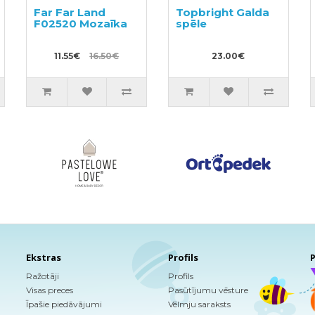
Far Far Land
Topbright Galda
F02520 Mozaīka
spēle
11.55€
16.50€
23.00€
Ekstras
Profils
P
Ražotāji
Profils
Visas preces
Pasūtījumu vēsture
Īpašie piedāvājumi
Vēlmju saraksts