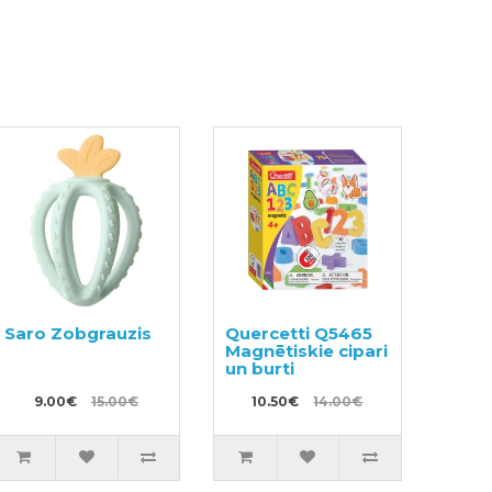
Saro Zobgrauzis
Quercetti Q5465
Magnētiskie cipari
un burti
9.00€
15.00€
10.50€
14.00€