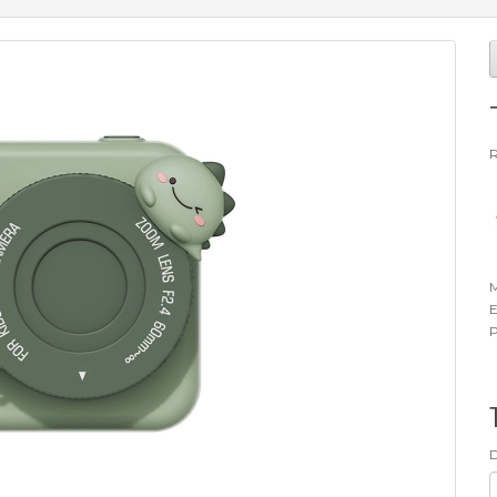
R
M
E
P