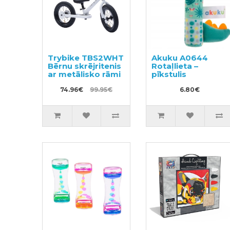
Trybike TBS2WHT
Akuku A0644
Bērnu skrējritenis
Rotaļlieta –
ar metālisko rāmi
pīkstulis
74.96€
99.95€
6.80€