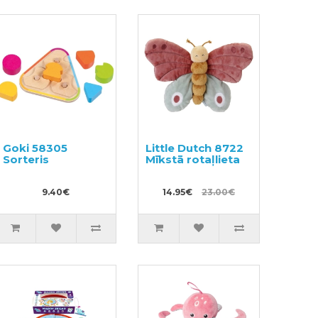
Goki 58305
Little Dutch 8722
Sorteris
Mīkstā rotaļlieta
9.40€
14.95€
23.00€