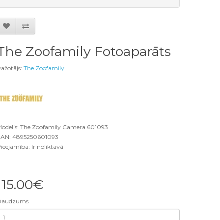
The Zoofamily Fotoaparāts
ažotājs:
The Zoofamily
odelis: The Zoofamily Camera 601093
AN: 4895250601093
ieejamība: Ir noliktavā
115.00€
Daudzums