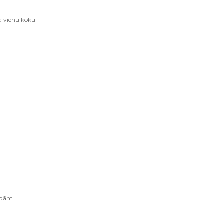
a vienu koku
undām