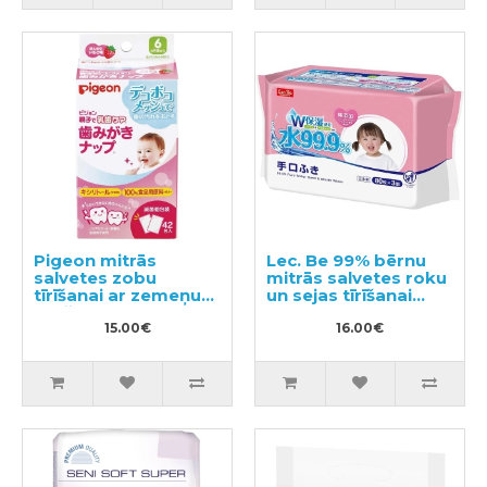
Pigeon mitrās
Lec. Be 99% bērnu
salvetes zobu
mitrās salvetes roku
tīrīšanai ar zemeņu
un sejas tīrīšanai
garšu 42gab
240gab (80х3)
15.00€
16.00€