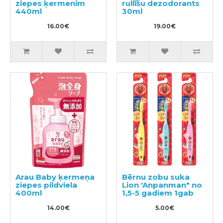
ziepes ķermenim
rullīšu dezodorants
440ml
30ml
16.00€
19.00€
Arau Baby ķermeņa
Bērnu zobu suka
ziepes pildviela
Lion 'Anpanman" no
400ml
1,5-5 gadiem 1gab
14.00€
5.00€