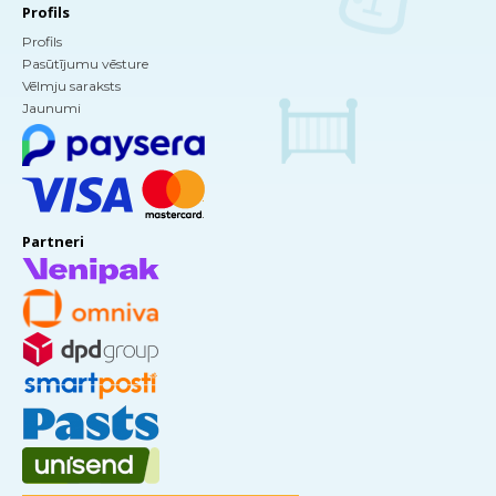
Profils
Profils
Pasūtījumu vēsture
Vēlmju saraksts
Jaunumi
Partneri