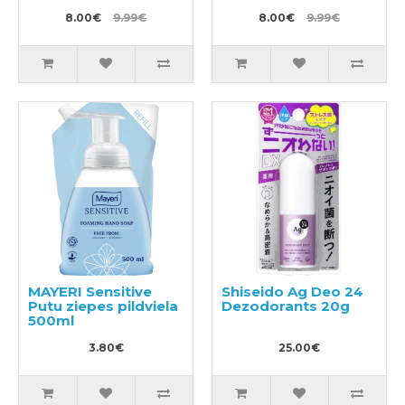
15gab
17gab
8.00€
9.99€
8.00€
9.99€
MAYERI Sensitive
Shiseido Ag Deo 24
Putu ziepes pildviela
Dezodorants 20g
500ml
3.80€
25.00€