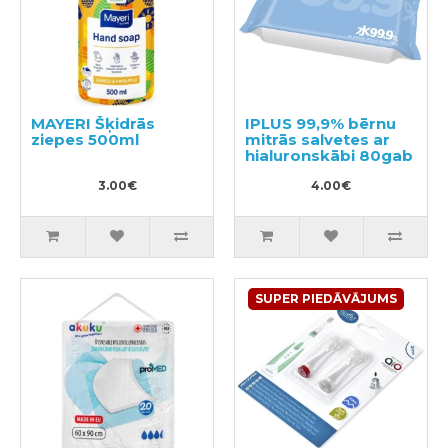
MAYERI Šķidrās
IPLUS 99,9% bērnu
ziepes 500ml
mitrās salvetes ar
hialuronskābi 80gab
3.00€
4.00€
SUPER PIEDĀVĀJUMS