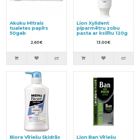
Akuku Mitrais
Lion Xylident
tualetes papīrs
piparmētru zobu
50gab
pasta ar ksilītu 120g
2.60€
13.00€
Biore Vīriešu šķidrās
Lion Ban Vīriešu