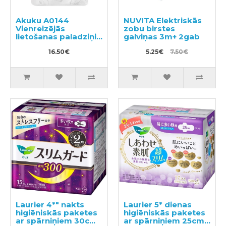
Akuku A0144
NUVITA Elektriskās
Vienreizējās
zobu birstes
lietošanas paladziņi
galviņas 3m+ 2gab
20gab
16.50€
5.25€
7.50€
Laurier 4*" nakts
Laurier 5* dienas
higiēniskās paketes
higiēniskās paketes
ar spārniņiem 30cm
ar spārniņiem 25cm