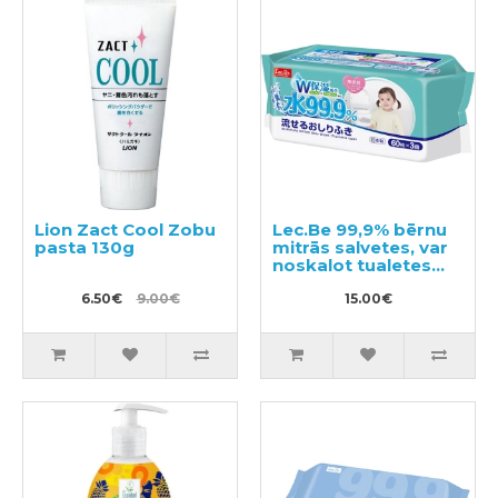
Lion Zact Cool Zobu
Lec.Be 99,9% bērnu
pasta 130g
mitrās salvetes, var
noskalot tualetes
podā 180 gab. (60х3)
6.50€
9.00€
15.00€