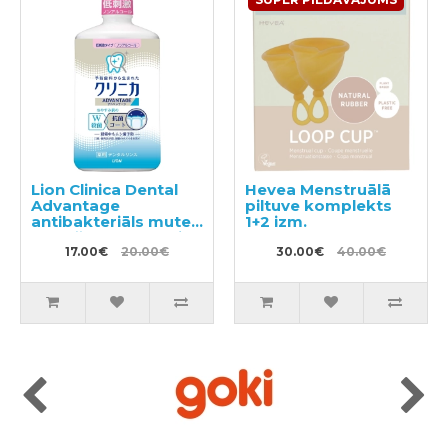
Lion Clinica Dental
Hevea Menstruālā
Advantage
piltuve komplekts
antibakteriāls mutes
1+2 izm.
skalošanas līdzeklis
ar citrusu garšu, bez
17.00€
20.00€
30.00€
40.00€
spirta 900ml