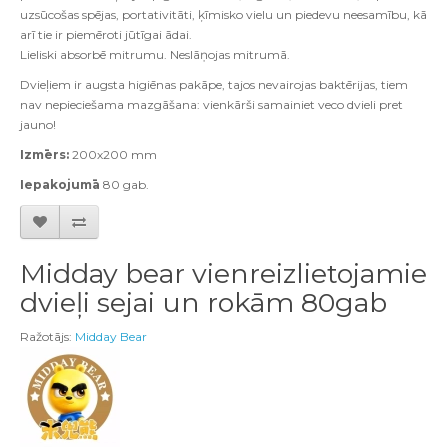
uzsūcošas spējas, portativitāti, ķīmisko vielu un piedevu neesamību, kā
arī tie ir piemēroti jūtīgai ādai.
Lieliski absorbē mitrumu. Neslāņojas mitrumā.
Dvieļiem ir augsta higiēnas pakāpe, tajos nevairojas baktērijas, tiem
nav nepieciešama mazgāšana: vienkārši samainiet veco dvieli pret
jauno!
Izmērs:
200х200 mm
Iepakojumā
80 gab.
Midday bear vienreizlietojamie
dvieļi sejai un rokām 80gab
Ražotājs:
Midday Bear