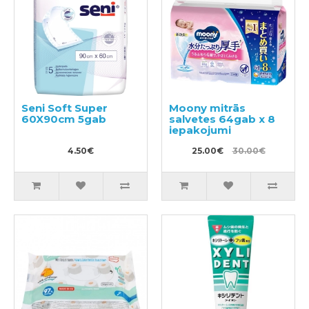
Seni Soft Super
Moony mitrās
60X90cm 5gab
salvetes 64gab x 8
iepakojumi
4.50€
25.00€
30.00€