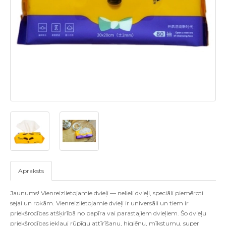
Apraksts
Jaunums! Vienreizlietojamie dvieļi — nelieli dvieļi, speciāli piemēroti
sejai un rokām. Vienreizlietojamie dvieļi ir universāli un tiem ir
priekšrocības atšķirībā no papīra vai parastajiem dvieļiem. Šo dvieļu
priekšrocības iekļauj rūpīgu attīrīšanu, higiēnu, mīkstumu, super