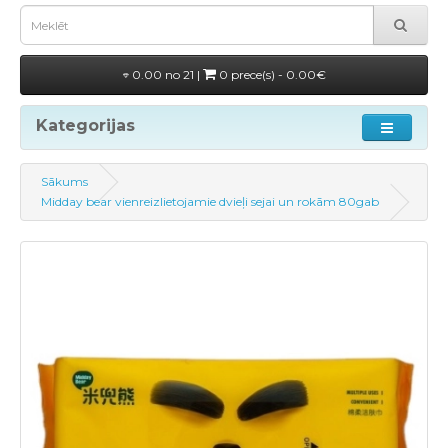
0.00 no 21 |
0 prece(s) - 0.00€
Kategorijas
Sākums
Midday bear vienreizlietojamie dvieļi sejai un rokām 80gab