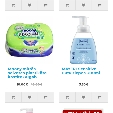
Moony mitrās
MAYERI Sensitive
salvetes plastikāta
Putu ziepes 300ml
kastīte 80gab
10.00€
12.00€
3.50€
SUPER PIEDĀVĀJUMS