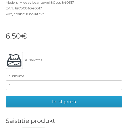
Modelis: Midday bear towel 80pcs 840317
EAN: 6973086840317
Pieejamība: Ir noliktavā
6.50€
80 salvetes
Daudzums
Ielikt grozā
Saistītie produkti